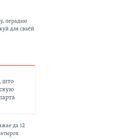
шу, перадаю
якуй для сваёй
, што
ускую
парта
ажае да 12
чатырох