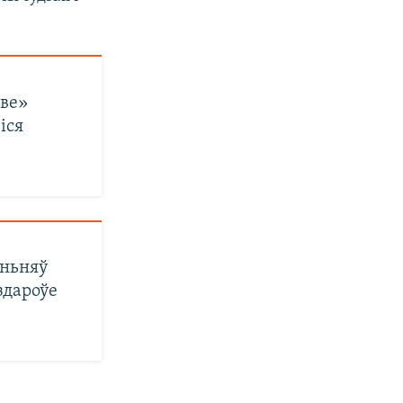
аве»
іся
аньняў
здароўе