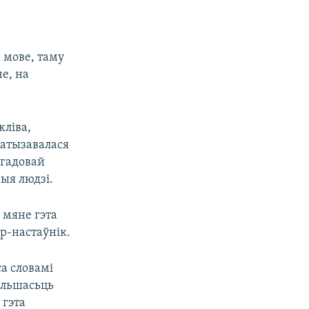
й мове, таму
е, на
жліва,
матызавалася
ігадовай
ыя людзі.
 мяне гэта
р-настаўнік.
са словамі
Большасьць
 гэта