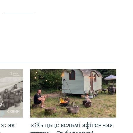
»: як
«Жыцьцё вельмі афігенная