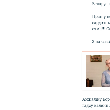
Беларусы
Прашу пе
сардэчны
сям’і!!! 
З павага
Анжаліку Боры
гадоў калёні