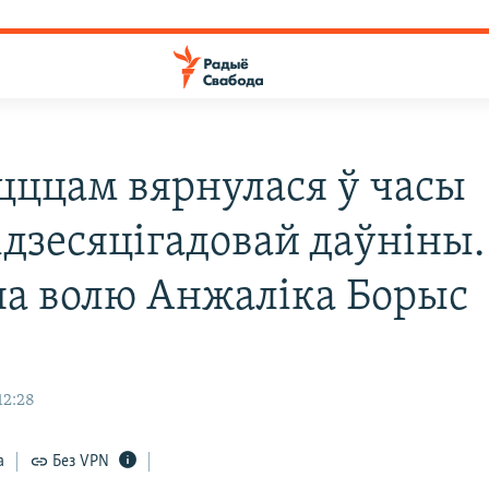
цццам вярнулася ў часы
ідзесяцігадовай даўніны
на волю Анжаліка Борыс
12:28
а
Без VPN