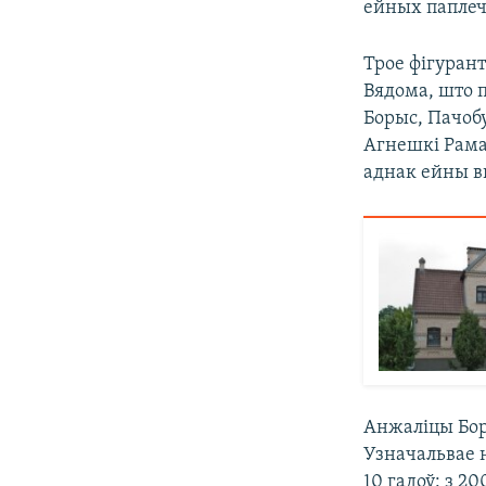
ейных паплеч
Трое фігурант
Вядома, што 
Борыс, Пачоб
Агнешкі Рама
аднак ейны в
Анжаліцы Бор
Узначальвае н
10 гадоў: з 20