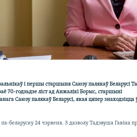
вальнікаў і першы старшыня Саюзу палякаў Беларусі Т
аё 70-годзьдзе ліст ад Анжалікі Борыс, старшыні
анага Саюзу палякаў Беларусі, якая цяпер знаходзіцца 
 па-беларуску 24 чэрвеня. З дазволу Тадэвуша Гавіна п