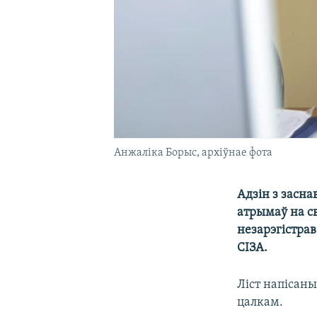
Анжаліка Борыс, архіўнае фота
Адзін з засна
атрымаў на св
незарэгістрав
СІЗА.
Ліст напісаны
цалкам.