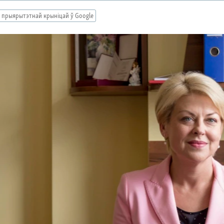
 прыярытэтнай крыніцай ў Google