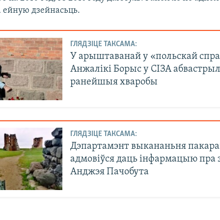
а ейную дзейнасьць.
ГЛЯДЗІЦЕ ТАКСАМА:
У арыштаванай у «польскай спр
Анжалікі Борыс у СІЗА абвастрыл
ранейшыя хваробы
ГЛЯДЗІЦЕ ТАКСАМА:
Дэпартамэнт выкананьня пакар
адмовіўся даць інфармацыю пра 
Анджэя Пачобута