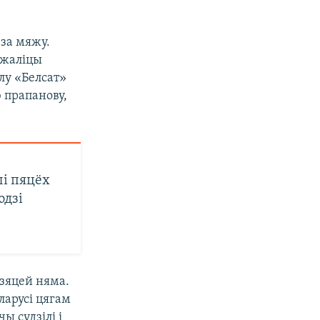
 за мяжу.
нжаліцы
лу «Белсат»
 прапанову,
і пяцёх
юдзі
дзяцей няма.
ларусі цягам
чы судзілі і