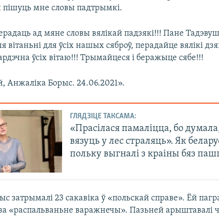
 пішуць мне словы падтрымкі.
радаць ад мяне словы вялікай падзякі!!! Пане Тадэву
я вітаньні для ўсіх нашых сяброў, перадайце вялікі дз
Сардэчна ўсіх вітаю!!! Трымайцеся і беражыце сябе!!!
й, Анжаліка Борыс. 24.06.2021».
ГЛЯДЗІЦЕ ТАКСАМА:
«Прасілася памаліцца, бо думала
вязуць у лес страляць». Як белар
польку выгналі з краіны бяз паш
с затрымалі 23 сакавіка ў «польскай справе». Ёй пагр
і за «распальваньне варажнечы». Пазьней арыштавалі 