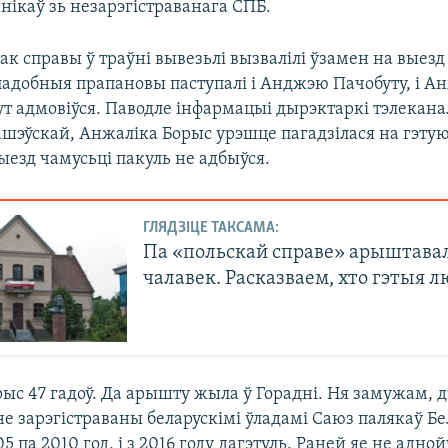
нікаў зь незарэгістраванага СПБ.
ак справы ў траўні вывезьлі вызвалілі ўзамен на выезд
падобныя прапановы паступалі і Анджэю Пачобуту, і А
ут адмовіўся. Паводле інфармацыі дырэктаркі тэлекана
шэўскай, Анжаліка Борыс урэшце пагадзілася на гэтую
ыезд чамусьці пакуль не адбыўся.
ГЛЯДЗІЦЕ ТАКСАМА:
Па «польскай справе» арыштавал
чалавек. Расказваем, хто гэтыя л
ыс 47 гадоў. Да арышту жыла ў Горадні. Ня замужам, 
е зарэгістраваны беларускімі ўладамі Саюз палякаў Бе
05 па 2010 год, і з 2016 году дагэтуль. Раней яе не адной