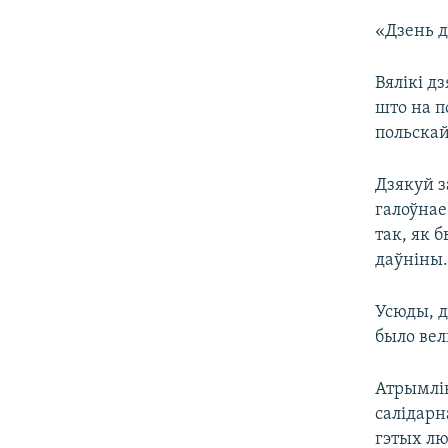
«Дзень д
Вялікі д
што на п
польскай
Дзякуй з
галоўнае
так, як 
даўніны.
Усюды, д
было вел
Атрымлів
салідарн
гэтых лю