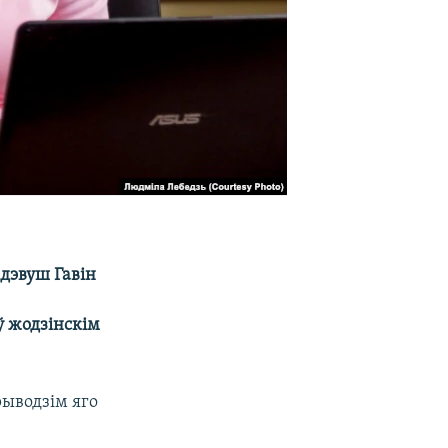
адэвуш Гавін
ў жодзінскім
рыводзім яго