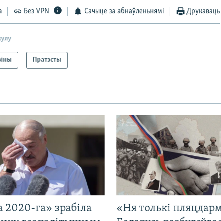
а
Без VPN
Сачыце за абнаўленьнямі
Друкаваць
кулу
віны
Пратэсты
 2020-га» зрабіла
«Ня толькі пляцдарм