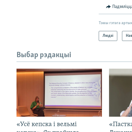
Падзяліцц
Тэмы гэтага арты
Людзі
На
Выбар рэдакцыі
«Усё кепска і вельмі
«Пастка