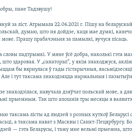
обры, пане Тадэвушу!
зякуй за ліст. Атрымала 22.06.2021 г. Пішу на беларуска
ольскай, думаю, што ня дойдзе, хаця мае думкі, канечн
 мове. Прашу прабачэньня за памылкі, вучуся пісаць.
а словы падтрымкі. У мяне ўсё добра, наколькі гэта ма
, што здаровая. У „санаторыі“, у якім знаходжуся, аклі
быццам бы вярнулася ў гады гістарычныя, васьмідзесяц
 Але і тут таксама знаходзяцца нармальныя і пазытыўн
зе знаходзілася, навучала дзяўчат польскай мове, а для
ьмі прыемным. Так што апошнія тры месяцы я валянтэ
аю таксама лісты ад людзей з розных куткоў Беларусі 
асьці, а таксама нават з Масквы і Санкт-Пецярбургу. 
дзей — гэта Беларусы, і таму мне вельмі прыемна, што