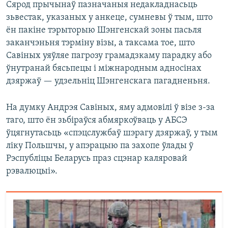
Сярод прычынаў пазначаныя недакладнасьць
зьвестак, указаных у анкеце, сумневы ў тым, што
ён пакіне тэрыторыю Шэнгенскай зоны пасьля
заканчэньня тэрміну візы, а таксама тое, што
Савіных уяўляе пагрозу грамадзкаму парадку або
ўнутранай бясьпецы і міжнародным адносінах
дзяржаў — удзельніц Шэнгенскага пагадненьня.
На думку Андрэя Савіных, яму адмовілі ў візе з-за
таго, што ён зьбіраўся абмяркоўваць у АБСЭ
ўцягнутасьць «спэцслужбаў шэрагу дзяржаў, у тым
ліку Польшчы, у апэрацыю па захопе ўлады ў
Рэспубліцы Беларусь праз сцэнар каляровай
рэвалюцыі».