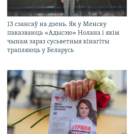
13 сэансаў на дзень. Як у Менску
паказваюць «Адысэю» Нолана і якім
чынам зараз сусьветныя кінагіты
трапляюць у Беларусь