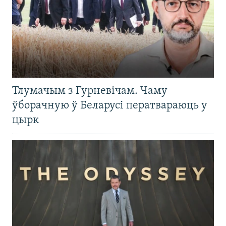
Тлумачым з Гурневічам. Чаму
ўборачную ў Беларусі ператвараюць у
цырк