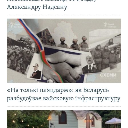
Аляксандру Надсану
«Ня толькі пляцдарм»: як Беларусь
разбудоўвае вайсковую інфраструктуру