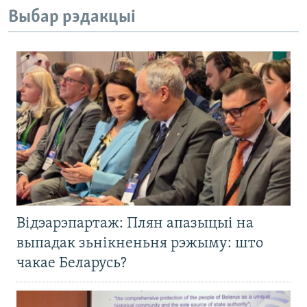
Выбар рэдакцыі
Відэарэпартаж: Плян апазыцыі на
выпадак зьнікненьня рэжыму: што
чакае Беларусь?