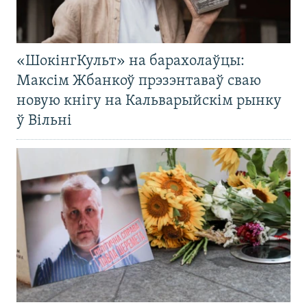
«ШокінгКульт» на барахолаўцы:
Максім Жбанкоў прэзэнтаваў сваю
новую кнігу на Кальварыйскім рынку
ў Вільні