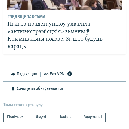
ГЛЯДЗІЦЕ ТАКСАМА:
Палата прадстаўнікоў ухваліла
«антыэкстрэмісцкія» зьмены ў
Крымінальны кодэкс. За што будуць
караць
Падзяліцца
Без VPN
Сачыце за абнаўленьнямі
Тэмы гэтага артыкулу
Палітыка
Людзі
Навіны
Здарэньні