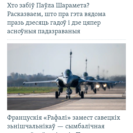
Хто забіў Паўла Шарамета?
Расказваем, што пра гэта вядома
празь дзесяць гадоў і дзе цяпер
асноўныя падазраваныя
Францускія «Рафалі» замест савецкіх
зьнішчальнікаў — сымбалічная