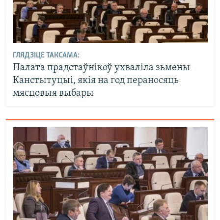
ГЛЯДЗІЦЕ ТАКСАМА:
Палата прадстаўнікоў ухваліла зьмены
Канстытуцыі, якія на год пераносяць
мясцовыя выбары