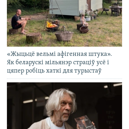
«Жыцьцё вельмі афігенная штука».
Як беларускі мільянэр страціў усё і
цяпер робіць хаткі для турыстаў