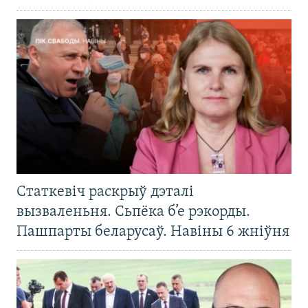
Статкевіч раскрыў дэталі
вызваленьня. Сьпёка б’е рэкорды.
Пашпарты беларусаў. Навіны 6 жніўня