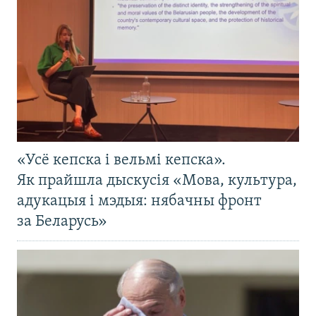
«Усё кепска і вельмі кепска».
Як прайшла дыскусія «Мова, культура,
адукацыя і мэдыя: нябачны фронт
за Беларусь»