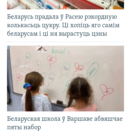
Беларусь прадала ў Расею рэкордную
колькасьць цукру. Ці хопіць яго самім
беларусам і ці ня вырастуць цэны
Беларуская школа ў Варшаве абвяшчае
пяты набор