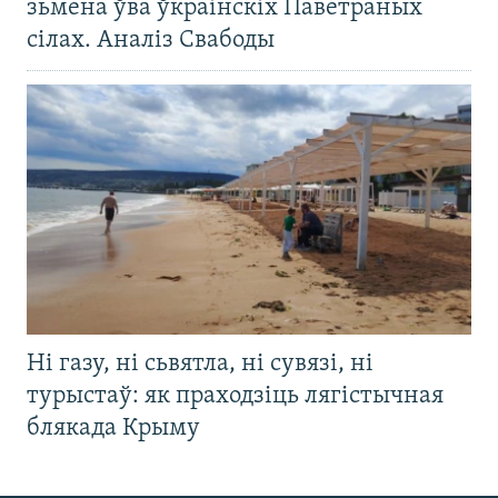
зьмена ўва ўкраінскіх Паветраных
сілах. Аналіз Свабоды
Ні газу, ні сьвятла, ні сувязі, ні
турыстаў: як праходзіць лягістычная
блякада Крыму