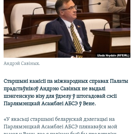
КУЛЬТУРА
МОВА
КАЛЯНДАР
НА ХВАЛЯХ СВАБОДЫ
Андрэй Савіных.
Старшыні камісіі па міжнародных справах Палаты
прадстаўнікоў Андрэю Савіных не выдалі
шэнгенскую візу для ўдзелу ў штогадовай сэсіі
Парлямэнцкай Асамблеі АБСЭ ў Вене.
«У якасьці старшыні беларускай дэлегацыі на
Парлямэнцкай Асамблеі АБСЭ плянаваўся мой