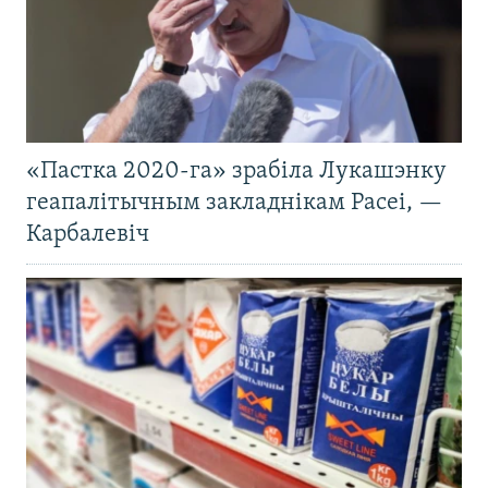
«Пастка 2020-га» зрабіла Лукашэнку
геапалітычным закладнікам Расеі, —
Карбалевіч