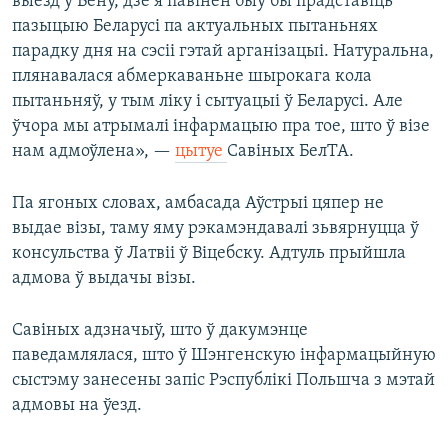
выезд у Вену, дзе я павінен быў бы прадставіць
пазыцыю Беларусі па актуальных пытаньнях
парадку дня на сэсіі гэтай арганізацыі. Натуральна,
плянавалася абмеркаваньне шырокага кола
пытаньняў, у тым ліку і сытуацыі ў Беларусі. Але
ўчора мы атрымалі інфармацыю пра тое, што ў візе
нам адмоўлена», —
цытуе
Савіных БелТА.
Па ягоных словах, амбасада Аўстрыі цяпер не
выдае візы, таму яму рэкамэндавалі зьвярнуцца ў
консульства ў Латвіі ў Віцебску. Адтуль прыйшла
адмова ў выдачы візы.
Савіных адзначыў, што ў дакумэнце
паведамлялася, што ў Шэнгенскую інфармацыйную
сыстэму занесены запіс Рэспублікі Польшча з мэтай
адмовы на ўезд.