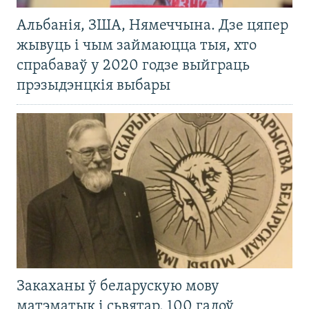
Альбанія, ЗША, Нямеччына. Дзе цяпер
жывуць і чым займаюцца тыя, хто
спрабаваў у 2020 годзе выйграць
прэзыдэнцкія выбары
Закаханы ў беларускую мову
матэматык і сьвятар. 100 гадоў