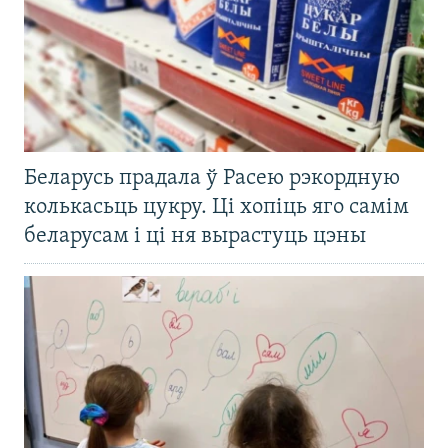
Беларусь прадала ў Расею рэкордную
колькасьць цукру. Ці хопіць яго самім
беларусам і ці ня вырастуць цэны