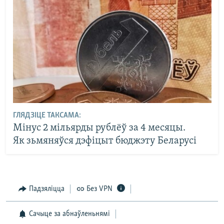
ГЛЯДЗІЦЕ ТАКСАМА:
Мінус 2 мільярды рублёў за 4 месяцы.
Як зьмяняўся дэфіцыт бюджэту Беларусі
Падзяліцца
Без VPN
Сачыце за абнаўленьнямі