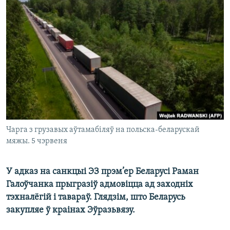
КУЛЬТУРА
МОВА
КАЛЯНДАР
НА ХВАЛЯХ СВАБОДЫ
Чарга з грузавых аўтамабіляў на польска-беларускай
мяжы. 5 чэрвеня
У адказ на санкцыі ЭЗ прэм’ер Беларусі Раман
Галоўчанка прыгразіў адмовіцца ад заходніх
тэхналёгій і тавараў. Глядзім, што Беларусь
закупляе ў краінах Эўразьвязу.