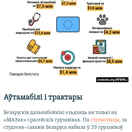
Аўтамабілі і трактары
Беларускія дальнабойнікі езьдзяць ня толькі на
«МАЗах» і расейскіх грузавіках. Па
статыстыцы
, за
студзень–сакавік Беларусь набыла ў ЭЗ грузавікоў