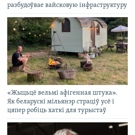
разбудоўвае вайсковую інфраструктуру
«Жыцьцё вельмі афігенная штука».
Як беларускі мільянэр страціў усё і
цяпер робіць хаткі для турыстаў