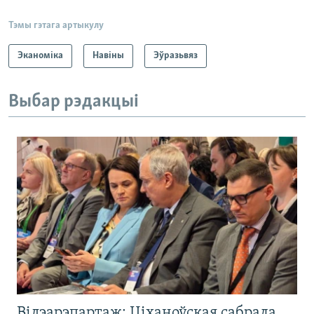
Тэмы гэтага артыкулу
Эканоміка
Навіны
Эўразьвяз
Выбар рэдакцыі
Відэарэпартаж: Ціханоўская сабрала