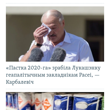
«Пастка 2020-га» зрабіла Лукашэнку
геапалітычным закладнікам Расеі, —
Карбалевіч