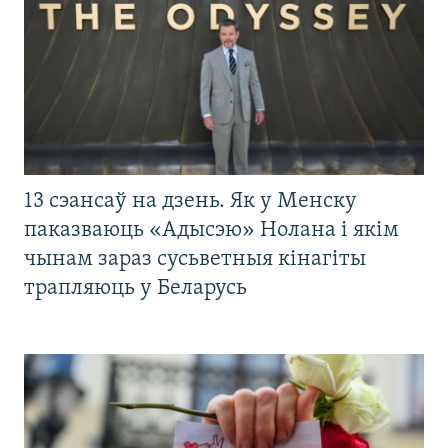
13 сэансаў на дзень. Як у Менску
паказваюць «Адысэю» Нолана і якім
чынам зараз сусьветныя кінагіты
трапляюць у Беларусь