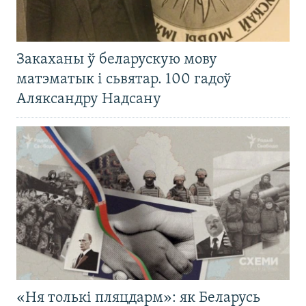
Закаханы ў беларускую мову
матэматык і сьвятар. 100 гадоў
Аляксандру Надсану
«Ня толькі пляцдарм»: як Беларусь