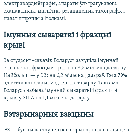
электракардыёграфы, апараты ўльтрагукавога
сканаваньня, магнітна-рэзанансныя тамографы і
нават шпрыцы з іголкамі.
Імунныя сывараткі і фракцыі
крыві
За студзень–сакавік Беларусь закупіла імуннай
сывараткі і фракцый крыві на 8,5 мільёна даляраў.
Найбольш — у ЭЗ: на 6,2 мільёна даляраў. Гэта 79%
ад гэтай катэгорыі мэдычных тавараў. Таксама
Беларусь набыла імуннай сывараткі і фракцый
крыві ў ЗША на 1,1 мільёна даляраў.
Вэтэрынарныя вакцыны
ЭЗ — буйны пастаўшчык вэтэрынарных вакцын, за