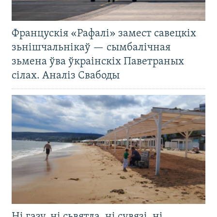
Францускія «Рафалі» замест савецкіх
зьнішчальнікаў — сымбалічная
зьмена ўва ўкраінскіх Паветраных
сілах. Аналіз Свабоды
Ні газу, ні сьвятла, ні сувязі, ні