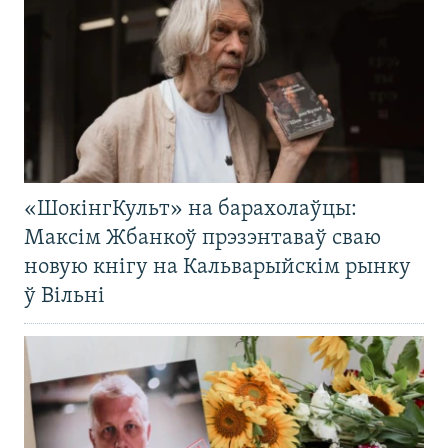
«ШокінгКульт» на барахолаўцы:
Максім Жбанкоў прэзэнтаваў сваю
новую кнігу на Кальварыйскім рынку
ў Вільні