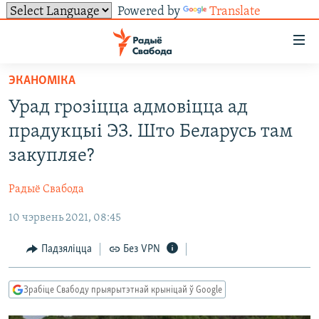
Powered by
Translate
Лінкі
ўнівэрсальнага
доступу
ЭКАНОМІКА
НАВІНЫ
Перайсьці
Урад грозіцца адмовіцца ад
да
ТОЛЬКІ НА СВАБОДЗЕ
УСЕ НАВІНЫ
прадукцыі ЭЗ. Што Беларусь там
галоўнага
СУВЯЗЬ
ВІДЭА І ФОТА
ТЭСТЫ
зьместу
закупляе?
Перайсьці
ПАДПІСАЦЦА
ЛЮДЗІ
БЛОГІ
АБЫСЬЦІ БЛЯКАВАНЬНЕ
да
Радыё Свабода
ПАЛІТЫКА
ГІСТОРЫЯ НА СВАБОДЗЕ
ПАДЗЯЛІЦЦА ІНФАРМАЦЫЯЙ
RSS
галоўнай
САЧЫЦЕ ЗА АБНАЎЛЕНЬНЯМІ
10 чэрвень 2021, 08:45
навігацыі
ЭКАНОМІКА
ПАДКАСТЫ
ПАДКАСТЫ
Перайсьці
ВАЙНА
КНІГІ
FACEBOOK
Падзяліцца
Без VPN
да
БЕЛАРУСЫ НА ВАЙНЕ
АЎДЫЁКНІГІ
TWITTER
пошуку
Зрабіце Свабоду прыярытэтнай крыніцай ў Google
ПАЛІТВЯЗЬНІ
PREMIUM
Усе сайты РС/РСЭ