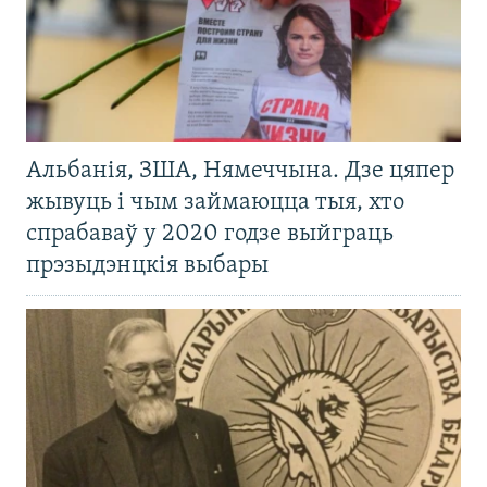
Альбанія, ЗША, Нямеччына. Дзе цяпер
жывуць і чым займаюцца тыя, хто
спрабаваў у 2020 годзе выйграць
прэзыдэнцкія выбары