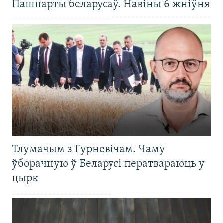
Пашпарты беларусаў. Навіны 6 жніўня
Тлумачым з Гурневічам. Чаму
ўборачную ў Беларусі ператвараюць у
цырк