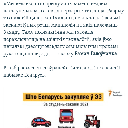
«Мы ведаем, што прыдумаць замест, ведаем
пастаўшчыкоў і гатовыя пераарыентавацца. Разрыў
тэхналёгій цяпер мінімальны, ёсьць толькі вельмі
эксклюзіўныя рэчы, манаполія на якія належыць
Захаду. Таму тэхналягічна мы гатовыя
пераключыцца на азіяцкія тэхналёгіі, якія ўжо
некалькі дзесяцігодзьдзяў сямімільнымі крокамі
рухаюцца наперад», — сказаў
Раман Галоўчанка
.
Разьбіраемся, якія эўрапейскія тавары і тэхналёгіі
набывае Беларусь.