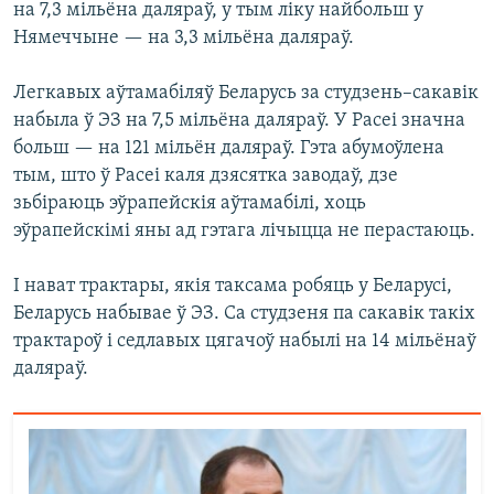
на 7,3 мільёна даляраў, у тым ліку найбольш у
Нямеччыне — на 3,3 мільёна даляраў.
Легкавых аўтамабіляў Беларусь за студзень–сакавік
набыла ў ЭЗ на 7,5 мільёна даляраў. У Расеі значна
больш — на 121 мільён даляраў. Гэта абумоўлена
тым, што ў Расеі каля дзясятка заводаў, дзе
зьбіраюць эўрапейскія аўтамабілі, хоць
эўрапейскімі яны ад гэтага лічыцца не перастаюць.
І нават трактары, якія таксама робяць у Беларусі,
Беларусь набывае ў ЭЗ. Са студзеня па сакавік такіх
трактароў і седлавых цягачоў набылі на 14 мільёнаў
даляраў.