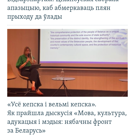
апазыцыю, каб абмеркаваць плян
прыходу да ўлады
«Усё кепска і вельмі кепска».
Як прайшла дыскусія «Мова, культура,
адукацыя і мэдыя: нябачны фронт
за Беларусь»