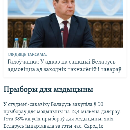
ГЛЯДЗІЦЕ ТАКСАМА:
Галоўчанка: У адказ на санкцыі Беларусь
адмовіцца ад заходніх тэхналёгій і тавараў
Прыборы для мэдыцыны
У студзені-сакавіку Беларусь закупіла ў ЭЗ
прыбораў для мэдыцыны на 12,4 мільёна даляраў.
Гэта 38% ад усіх прыбораў для мэдыцыны, якія
Беларусь імпартавала за гэты час. Сярод іх