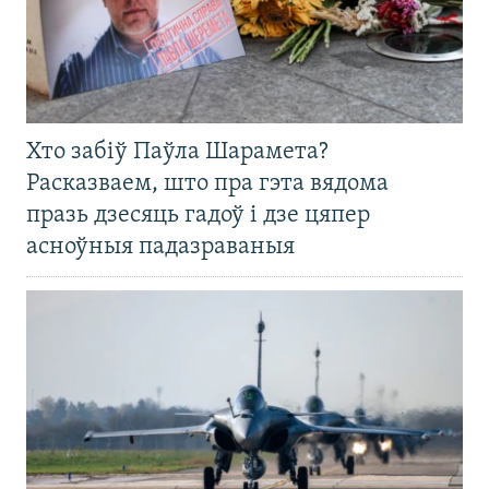
Хто забіў Паўла Шарамета?
Расказваем, што пра гэта вядома
празь дзесяць гадоў і дзе цяпер
асноўныя падазраваныя