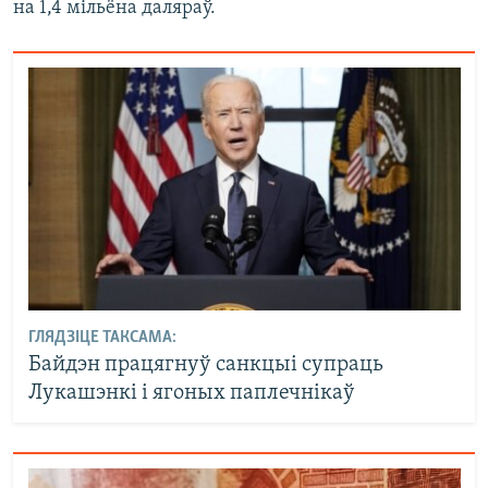
на 1,4 мільёна даляраў.
ГЛЯДЗІЦЕ ТАКСАМА:
Байдэн працягнуў санкцыі супраць
Лукашэнкі і ягоных паплечнікаў