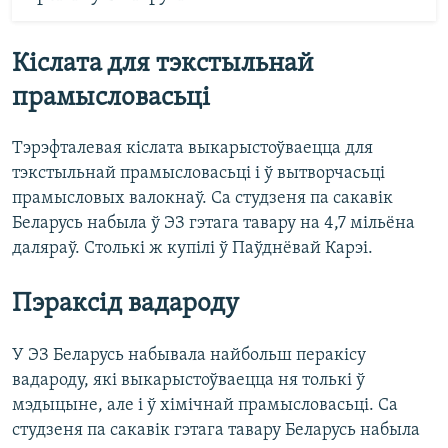
Кіслата для тэкстыльнай
прамысловасьці
Тэрэфталевая кіслата выкарыстоўваецца для
тэкстыльнай прамысловасьці і ў вытворчасьці
прамысловых валокнаў. Са студзеня па сакавік
Беларусь набыла ў ЭЗ гэтага тавару на 4,7 мільёна
даляраў. Столькі ж купілі ў Паўднёвай Карэі. ​
Пэраксід вадароду
У ЭЗ Беларусь набывала найбольш перакісу
вадароду, які выкарыстоўваецца ня толькі ў
мэдыцыне, але і ў хімічнай прамысловасьці. Са
студзеня па сакавік гэтага тавару Беларусь набыла