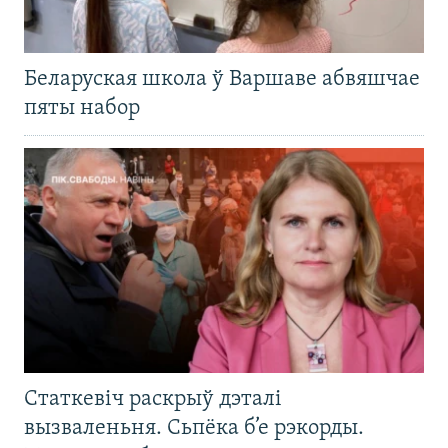
Беларуская школа ў Варшаве абвяшчае
пяты набор
Статкевіч раскрыў дэталі
вызваленьня. Сьпёка б’е рэкорды.