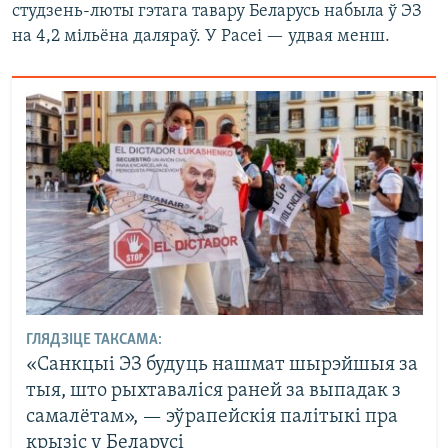
студзень-люты гэтага тавару Беларусь набыла ў ЭЗ
на 4,2 мільёна даляраў. У Расеі — удвая менш.
ГЛЯДЗІЦЕ ТАКСАМА:
«Санкцыі ЭЗ будуць нашмат шырэйшыя за
тыя, што рыхтаваліся раней за выпадак з
самалётам», — эўрапейскія палітыкі пра
крызіс у Беларусі