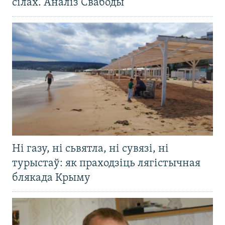
сілах. Аналіз Свабоды
Ні газу, ні сьвятла, ні сувязі, ні
турыстаў: як праходзіць лягістычная
блякада Крыму