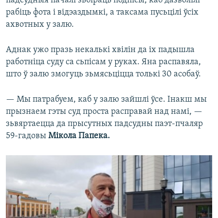
падсудныя пачалі зьбіраць подпісы, каб дазволілі
рабіць фота і відэаздымкі, а таксама пусьцілі ўсіх
ахвотных у залю.
Аднак ужо празь некалькі хвілін да іх падышла
работніца суду са сьпісам у руках. Яна распавяла,
што ў залю змогуць зьмясьціцца толькі 30 асобаў.
— Мы патрабуем, каб у залю зайшлі ўсе. Інакш мы
прызнаем гэты суд проста расправай над намі, —
зьвяртаецца да прысутных падсудны паэт-пчаляр
59-гадовы
Мікола Папека.