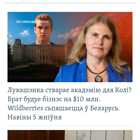
Лукашэнка стварае акадэмію для Колі?
Брат будуе бізнэс на $10 млн.
Wildberries сьпяшаецца ў Беларусь.
Навіны 5 жніўня