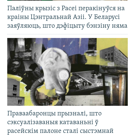
Паліўны крызіс з Расеі перакінуўся на
краіны Цэнтральнай Азіі. У Беларусі
заяўляюць, што дэфіцыту бэнзіну няма
Праваабаронцы прызналі, што
сэксуалізаваныя катаваньні ў
расейскім палоне сталі сыстэмнай