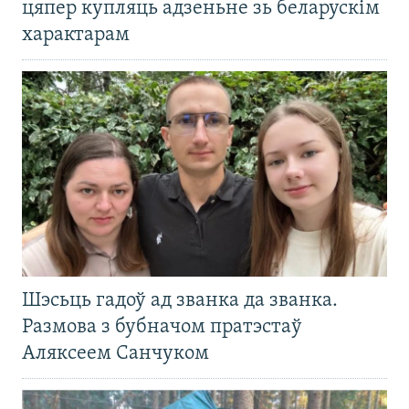
цяпер купляць адзеньне зь беларускім
характарам
Шэсьць гадоў ад званка да званка.
Размова з бубначом пратэстаў
Аляксеем Санчуком