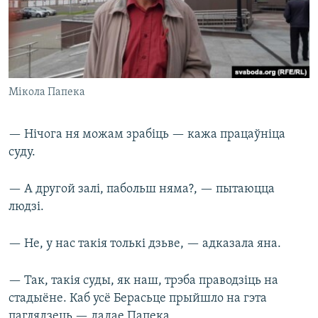
Мікола Папека
— Нічога ня можам зрабіць — кажа працаўніца
суду.
— А другой залі, пабольш няма?, — пытаюцца
людзі.
— Не, у нас такія толькі дзьве, — адказала яна.
— Так, такія суды, як наш, трэба праводзіць на
стадыёне. Каб усё Берасьце прыйшло на гэта
паглядзець,— дадае Папека