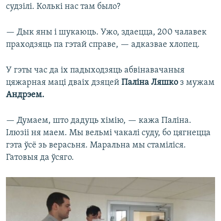
судзілі. Колькі нас там было?
— Дык яны і шукаюць. Ужо, здаецца, 200 чалавек
праходзяць па гэтай справе, — адказвае хлопец.
У гэты час да іх падыходзяць абвінавачаныя
цяжарная маці дваіх дзяцей
Паліна Ляшко
з
мужам
Андрэем.
— Думаем, што дадуць хімію, — кажа Паліна.
Ілюзіі ня маем. Мы вельмі чакалі суду, бо цягнецца
гэта ўсё зь верасьня. Маральна мы стаміліся.
Гатовыя да ўсяго.