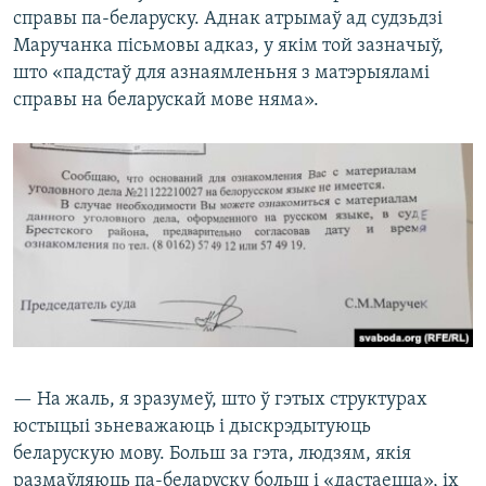
справы па-беларуску. Аднак атрымаў ад судзьдзі
Маручанка пісьмовы адказ, у якім той зазначыў,
што «падстаў для азнаямленьня з матэрыяламі
справы на беларускай мове няма».
— На жаль, я зразумеў, што ў гэтых структурах
юстыцыі зьневажаюць і дыскрэдытуюць
беларускую мову. Больш за гэта, людзям, якія
размаўляюць па-беларуску больш і «дастаецца», іх