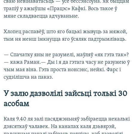
сваю невінаватасьць — усё бессэнсоўна. Як быццам
трапіў у ажыўшы «Працэс» Кафкі. Вось такое ў
мяне складваецца адчуваньне.
Хлопец распавёў, што яго бацькі жывуць за мяжой,
тым ня менш імкнуцца яго ўсяляк падтрымліваць.
— Спачатку яны не разумелі, маўляў «як гэта так»?
— кажа Раман.— Ды і я да гэтага часу не разумею ў
чым мая віна. Гэта проста нонсэнс, нейкі. Фарс і
судзілішча на паказ.
У залю дазволілі зайсьці толькі 30
асобам
Каля 9.40 ля залі пасяджэньняў зьбіраецца некалькі
дзясяткаў чалавек. На канапах каля дзьвярэй,