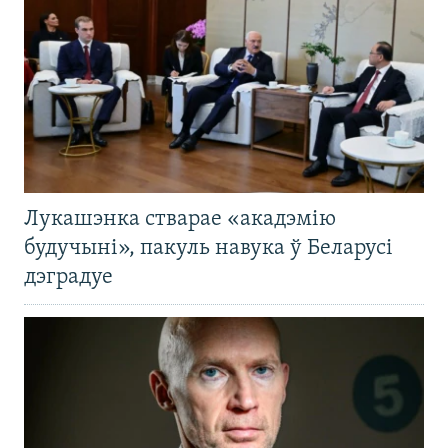
Лукашэнка стварае «акадэмію
будучыні», пакуль навука ў Беларусі
дэградуе