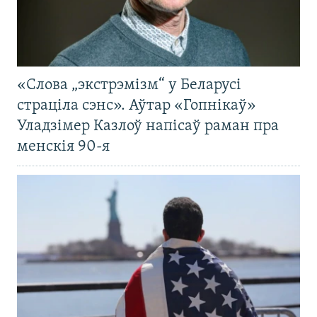
«Слова „экстрэмізм“ у Беларусі
страціла сэнс». Аўтар «Гопнікаў»
Уладзімер Казлоў напісаў раман пра
менскія 90-я