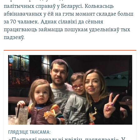
палітычных справаў у Беларусі. Колькасьць
абвінавачаных у ёй на гэты момант складае больш
за 70 чалавек. Аднак сілавікі да сёньня
працягваюць займацца пошукам удзельнікаў тых
падзеяў.
ГЛЯДЗІЦЕ ТАКСАМА: