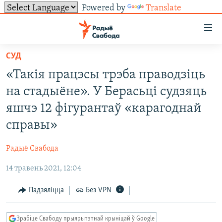
Powered by
Translate
Лінкі
ўнівэрсальнага
доступу
СУД
НАВІНЫ
Перайсьці
«Такія працэсы трэба праводзіць
да
ТОЛЬКІ НА СВАБОДЗЕ
УСЕ НАВІНЫ
на стадыёне». У Берасьцi cудзяць
галоўнага
СУВЯЗЬ
ВІДЭА І ФОТА
ТЭСТЫ
зьместу
яшчэ 12 фігурантаў «карагоднай
Перайсьці
ПАДПІСАЦЦА
ЛЮДЗІ
БЛОГІ
АБЫСЬЦІ БЛЯКАВАНЬНЕ
справы»
да
ПАЛІТЫКА
ГІСТОРЫЯ НА СВАБОДЗЕ
ПАДЗЯЛІЦЦА ІНФАРМАЦЫЯЙ
RSS
галоўнай
САЧЫЦЕ ЗА АБНАЎЛЕНЬНЯМІ
Радыё Свабода
навігацыі
ЭКАНОМІКА
ПАДКАСТЫ
ПАДКАСТЫ
Перайсьці
14 травень 2021, 12:04
ВАЙНА
КНІГІ
FACEBOOK
да
Падзяліцца
Без VPN
БЕЛАРУСЫ НА ВАЙНЕ
АЎДЫЁКНІГІ
TWITTER
пошуку
ПАЛІТВЯЗЬНІ
PREMIUM
Усе сайты РС/РСЭ
Зрабіце Свабоду прыярытэтнай крыніцай ў Google