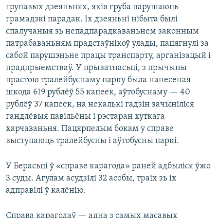
групавых дзеяньнях, якія груба парушаюць
грамадзкі парадак. Іх дзеяньні нібыта былі
спалучаныя зь непадпарадкаваньнем законным
патрабаваньням прадстаўнікоў улады, пацягнулі за
сабой парушэньне працы транспарту, арганізацый і
прадпрыемстваў. У прыватнасьці, з прычыны
прастою тралейбуснаму парку была нанесеная
шкода 619 рублёў 55 капеек, аўтобуснаму — 40
рублёў 37 капеек, на некалькі гадзін зачыніліся
гандлёвыя павільёны і рэстаран хуткага
харчаваньня. Пацярпелым бокам у справе
выступаюць тралейбусны і аўтобусны паркі.
У Берасьці ў «справе карагода» раней адбыліся ўжо
3 суды. Агулам асудзілі 32 асобы, траіх зь іх
адправілі ў калёнію.
Справа карагодаў — адна з самых масавых