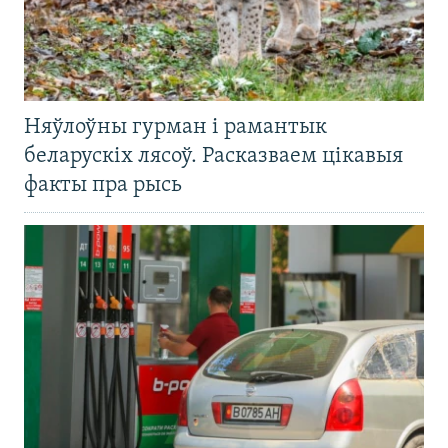
Няўлоўны гурман і рамантык
беларускіх лясоў. Расказваем цікавыя
факты пра рысь