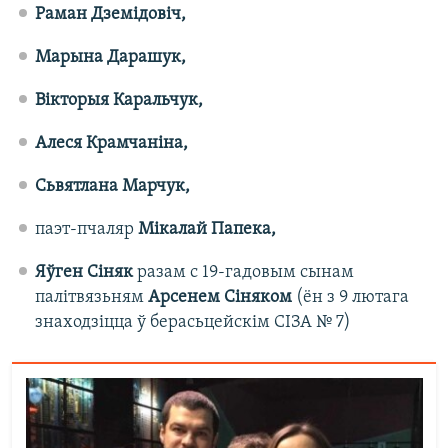
Раман Дземідовіч,
Марына Дарашук,
Вікторыя Каральчук,
Алеся Крамчаніна,
Сьвятлана Марчук,
паэт-пчаляр
Мікалай Папека,
Яўген Сіняк
разам с 19-гадовым сынам
палітвязьням
Арсенем Сіняком
(ён з 9 лютага
знаходзіцца ў берасьцейскім СІЗА № 7)