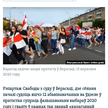
КУЛЬТУРА
МОВА
КАЛЯНДАР
НА ХВАЛЯХ СВАБОДЫ
Карагод падчас акцыі пратэсту ў Берасьці, 13 верасьня
2020 году.
Рэпартаж Свабоды з суду ў Берасьці, дзе сёньня
пачалі судзіць яшчэ 12 абавінавачаных ва ўдзеле ў
пратэстах супраць фальшаваньня выбараў 2020
году і гвалту ў рамках так званай «карагоднай