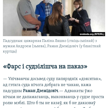
Падсудныя: цяжарная Паліна Ляшко (стаіць сьпінай) з
мужам Андрэем (зьлева), Раман Дземідовіч (у блакітнай
куртцы)
«Фарс і судзілішча на паказ»
— Улічваючы досьвед суду папярэдніх «дзясятак»,
ад гэтага суда нічога добрага не чакаю, кажа
падсудны
Раман Дземідовіч
.— Адвакаты ўжо
нічым не дапамагаюць, выконваюць у судзе проста
ролю мэблі. Што б ты не казаў, як б не даказваў