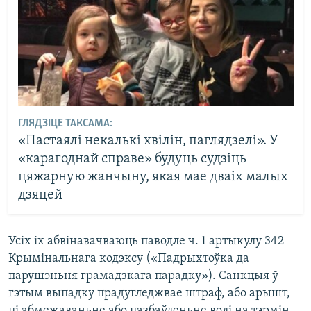
ГЛЯДЗІЦЕ ТАКСАМА:
«Пастаялі некалькі хвілін, паглядзелі». У
«карагоднай справе» будуць судзіць
цяжарную жанчыну, якая мае дваіх малых
дзяцей
Усіх іх абвінавачваюць паводле ч. 1 артыкулу 342
Крымінальнага кодэксу («Падрыхтоўка да
парушэньня грамадзкага парадку»). Санкцыя ў
гэтым выпадку прадугледжвае штраф, або арышт,
ці абмежаваньне або пазбаўленьне волі на тэрмін