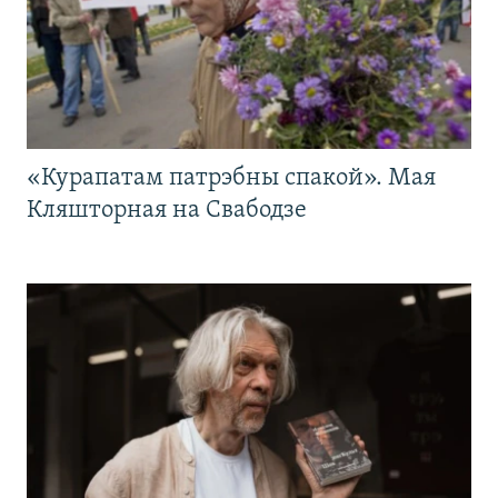
«Курапатам патрэбны спакой». Мая
Кляшторная на Свабодзе