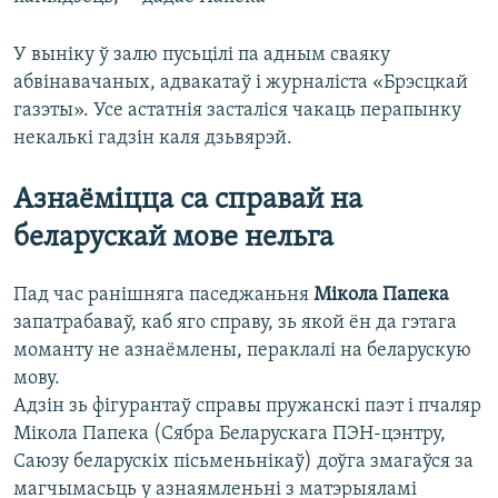
У выніку ў залю пусьцілі па адным сваяку
абвінавачаных, адвакатаў і журналіста «Брэсцкай
газэты». Усе астатнія засталіся чакаць перапынку
некалькі гадзін каля дзьвярэй.
Азнаёміцца са справай на
беларускай мове нельга
Пад час ранішняга паседжаньня
Мікола Папека
запатрабаваў, каб яго справу, зь якой ён да гэтага
моманту не азнаёмлены, пераклалі на беларускую
мову.
Адзін зь фігурантаў справы пружанскі паэт і пчаляр
Мікола Папека (Сябра Беларускага ПЭН-цэнтру,
Саюзу беларускіх пісьменьнікаў) доўга змагаўся за
магчымасьць у азнаямленьні з матэрыяламі