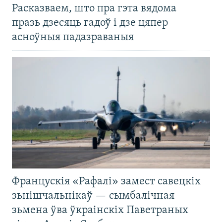
Расказваем, што пра гэта вядома
празь дзесяць гадоў і дзе цяпер
асноўныя падазраваныя
Францускія «Рафалі» замест савецкіх
зьнішчальнікаў — сымбалічная
зьмена ўва ўкраінскіх Паветраных