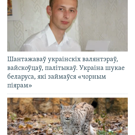
Шантажаваў украінскіх валянтэраў,
вайскоўцаў, палітыкаў. Украіна шукае
беларуса, які займаўся «чорным
піярам»