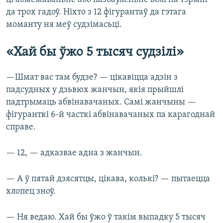
да трох гадоў. Ніхто з 12 фігурантаў да гэтага
моманту ня меў судзімасьці.
«Хай бы ўжо 5 тысяч судзілі»
—Шмат вас там будзе? — цікавіцца адзін з
падсудных у дзьвюх жанчын, якія прыйшлі
падтрымаць абвінавачаных. Самі жанчыны —
фігуранткі 6-й часткі абвінавачаных па карагоднай
справе.
— 12, — адказвае адна з жанчын.
— А ў пятай дзясятцы, цікава, колькі? — пытаецца
хлопец зноў.
— Ня ведаю. Хай бы ўжо ў такім выпадку 5 тысяч