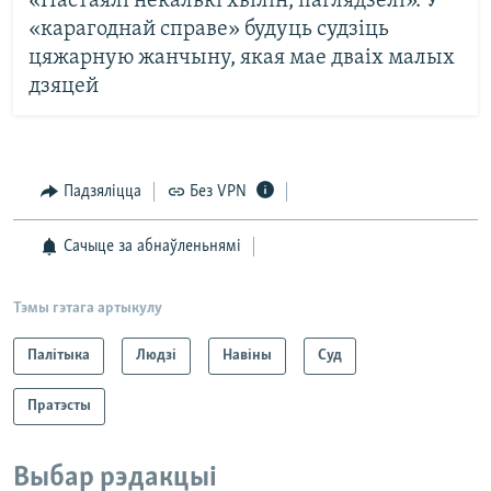
«Пастаялі некалькі хвілін, паглядзелі». У
«карагоднай справе» будуць судзіць
цяжарную жанчыну, якая мае дваіх малых
дзяцей
Падзяліцца
Без VPN
Сачыце за абнаўленьнямі
Тэмы гэтага артыкулу
Палітыка
Людзі
Навіны
Суд
Пратэсты
Выбар рэдакцыі