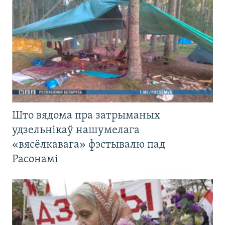
Што вядома пра затрыманых
удзельнікаў нашумелага
«вясёлкавага» фэстывалю пад
Расонамі