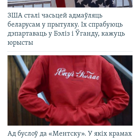
ЗША сталі часьцей адмаўляць
беларусам у прытулку. Іх спрабуюць
дэпартаваць у Бэліз і Ўганду, кажуць
юрысты
Ад буслоў да «Ментску». У якіх крамах