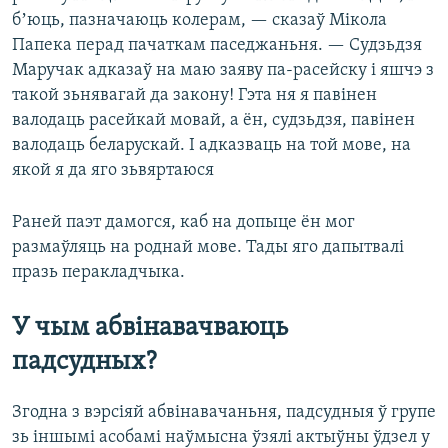
бʼюць, пазначаюць колерам, — сказаў Мікола
Папека перад пачаткам паседжаньня. — Судзьдзя
Маручак адказаў на маю заяву па-расейску і яшчэ з
такой зьнявагай да закону! Гэта ня я павінен
валодаць расейкай мовай, а ён, судзьдзя, павінен
валодаць беларускай. І адказваць на той мове, на
якой я да яго зьвяртаюся
Раней паэт дамогся, каб на допыце ён мог
размаўляць на роднай мове. Тады яго дапытвалі
празь перакладчыка.
У чым абвінавачваюць
падсудных?
Згодна з вэрсіяй абвінавачаньня, падсудныя ў групе
зь іншымі асобамі наўмысна ўзялі актыўны ўдзел у