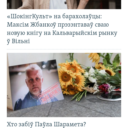
«ШокінгКульт» на барахолаўцы:
Максім Жбанкоў прэзэнтаваў сваю
новую кнігу на Кальварыйскім рынку
ў Вільні
Хто забіў Паўла Шарамета?