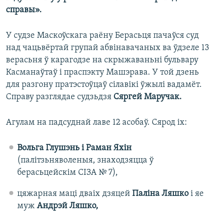
справы».
У судзе Маскоўскага раёну Берасьця пачаўся суд
над чацьвёртай групай абвінавачаных ва ўдзеле 13
верасьня ў карагодзе на скрыжаваньні бульвару
Касманаўтаў і праспэкту Машэрава. У той дзень
для разгону пратэстоўцаў сілавікі ўжылі вадамёт.
Справу разглядае судзьдзя
Сяргей Маручак.
Агулам на падсуднай лаве 12 асобаў. Сярод іх:
Вольга Глушэнь і Раман Яхін
(палітзьняволеныя, знаходзяцца ў
берасьцейскім СІЗА № 7),
цяжарная маці дваіх дзяцей
Паліна Ляшко
і яе
муж
Андрэй Ляшко,