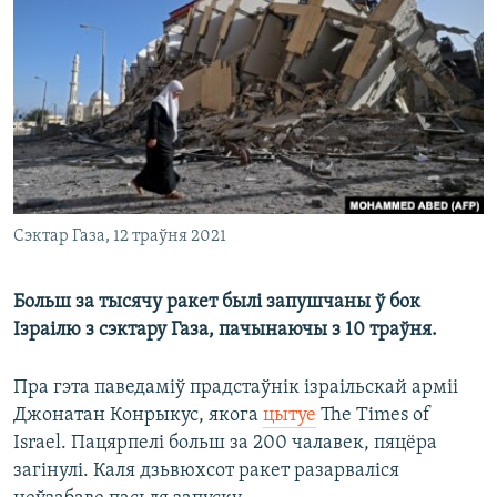
КУЛЬТУРА
МОВА
КАЛЯНДАР
НА ХВАЛЯХ СВАБОДЫ
Сэктар Газа, 12 траўня 2021
Больш за тысячу ракет былі запушчаны ў бок
Ізраілю з сэктару Газа, пачынаючы з 10 траўня.
Пра гэта паведаміў прадстаўнік ізраільскай арміі
Джонатан Конрыкус, якога
цытуе
The Times of
Israel. Пацярпелі больш за 200 чалавек, пяцёра
загінулі. Каля дзьвюхсот ракет разарваліся