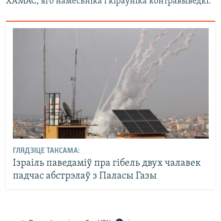
ХАМАС, яго намесьніка і кіраўніка контравыведкі.
ГЛЯДЗІЦЕ ТАКСАМА:
Ізраіль паведаміў пра гібель двух чалавек
падчас абстрэлаў з Паласы Газы