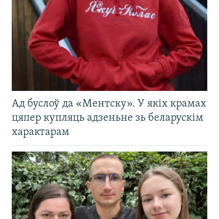
Ад буслоў да «Ментску». У якіх крамах
цяпер купляць адзеньне зь беларускім
характарам