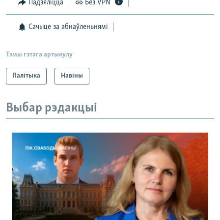
Падзяліцца
Без VPN
Сачыце за абнаўленьнямі
Тэмы гэтага артыкулу
Палітыка
Навіны
Выбар рэдакцыі