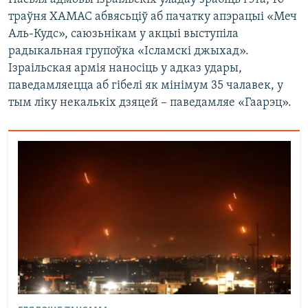
траўня ХАМАС абвясьціў аб пачатку апэрацыі «Меч
Аль-Кудс», саюзьнікам у акцыі выступіла
радыкальная групоўка «Ісламскі джыхад».
Ізраільская армія наносіць у адказ удары,
паведамляецца аб гібелі як мінімум 35 чалавек, у
тым ліку некалькіх дзяцей – паведамляе «Гаарэц».