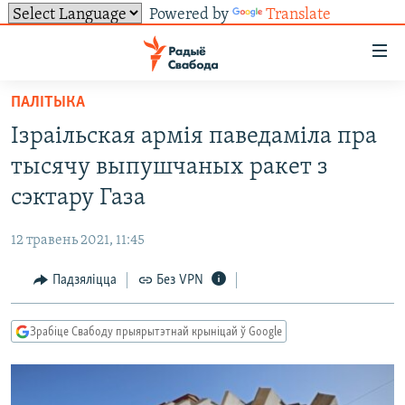
Powered by
Translate
Лінкі
ўнівэрсальнага
доступу
ПАЛІТЫКА
НАВІНЫ
Перайсьці
Ізраільская армія паведаміла пра
да
ТОЛЬКІ НА СВАБОДЗЕ
УСЕ НАВІНЫ
тысячу выпушчаных ракет з
галоўнага
СУВЯЗЬ
ВІДЭА І ФОТА
ТЭСТЫ
зьместу
сэктару Газа
Перайсьці
ПАДПІСАЦЦА
ЛЮДЗІ
БЛОГІ
АБЫСЬЦІ БЛЯКАВАНЬНЕ
да
12 травень 2021, 11:45
ПАЛІТЫКА
ГІСТОРЫЯ НА СВАБОДЗЕ
ПАДЗЯЛІЦЦА ІНФАРМАЦЫЯЙ
RSS
галоўнай
САЧЫЦЕ ЗА АБНАЎЛЕНЬНЯМІ
Падзяліцца
Без VPN
навігацыі
ЭКАНОМІКА
ПАДКАСТЫ
ПАДКАСТЫ
Перайсьці
ВАЙНА
КНІГІ
FACEBOOK
да
Зрабіце Свабоду прыярытэтнай крыніцай ў Google
БЕЛАРУСЫ НА ВАЙНЕ
АЎДЫЁКНІГІ
TWITTER
пошуку
ПАЛІТВЯЗЬНІ
PREMIUM
Усе сайты РС/РСЭ