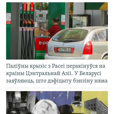
Паліўны крызіс з Расеі перакінуўся на
краіны Цэнтральнай Азіі. У Беларусі
заяўляюць, што дэфіцыту бэнзіну няма