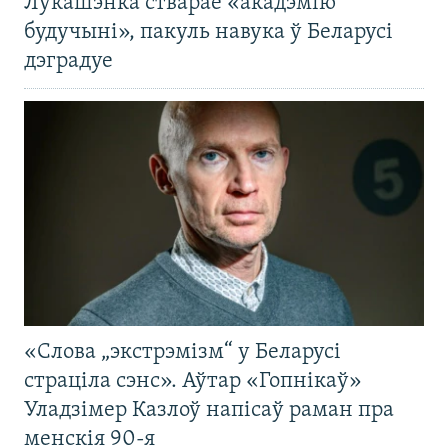
Лукашэнка стварае «акадэмію
будучыні», пакуль навука ў Беларусі
дэградуе
«Слова „экстрэмізм“ у Беларусі
страціла сэнс». Аўтар «Гопнікаў»
Уладзімер Казлоў напісаў раман пра
менскія 90-я