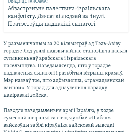
ГЛЯДЗІЦЕ ТАКСАМА:
Абвастрэньне палестына-ізраільскага
канфлікту. Дзясяткі людзей загінулі.
Пратэстоўцы падпалілі сынагогі
У разьмешчаным за 20 кілямэтраў ад Тэль-Авіву
горадзе Лод увялі надзвычайнае становішча пасьля
сутыкненьняў арабскага і ізраільскага
насельніцтва. Паведамляецца, што ў горадзе
падпаленыя сынагогі і разьбітыя вітрыны крамаў.
Мэр назваў тое, што адбываецца, «грамадзянскай
вайной». У горад для аднаўленьня парадку
накіравалі войска.
Паводле паведамленьня арміі Ізраілю, у ходзе
сумеснай апэрацыі са спэцслужбай «Шабак»
вайскоўцы забілі кіраўніка вайсковай выведкі