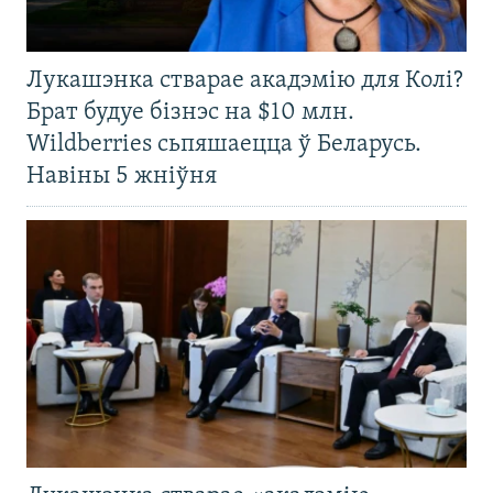
Лукашэнка стварае акадэмію для Колі?
Брат будуе бізнэс на $10 млн.
Wildberries сьпяшаецца ў Беларусь.
Навіны 5 жніўня