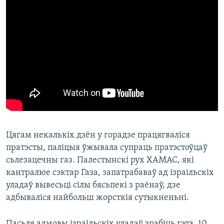
Цягам некалькіх дзён у горадзе працягваліся
пратэсты, паліцыя ўжывала супраць пратэстоўцаў
сьлезацечны газ. Палестынскі рух ХАМАС, які
кантралюе сэктар Газа, запатрабаваў ад ізраільскіх
уладаў вывесьці сілы бясьпекі з раёнаў, дзе
адбываліся найбольш жорсткія сутыкненьні.
Пасьля адмовы ізраільскіх уладаў зрабіць гэта, 10