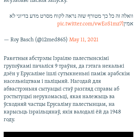
неўзабаве пасьля запуску.
וואלה זה כל כך מטורף שזה נראה לקוח מסרט מדע בדיוני לא
pic.twitter.com/vwEoS1mz7l
אמין
— Roy Basch (@12med865)
May 11, 2021
Ракетныя абстрэлы Ізраілю палестынскімі
групоўкамі пачаліся 9 траўня, да гэтага некалькі
дзён у Ерусаліме ішлі сутыкненьні паміж арабскім
насельніцтвам і паліцыяй. Нагодай для
абвастрэньня сытуацыі стаў разгляд справы аб
рэстытуцыі нерухомасьці, якая належыць ва
ўсходняй частцы Ерусаліму палестынцам, на
карысьць ізраільцянаў, якія валодалі ёй да 1948
году.