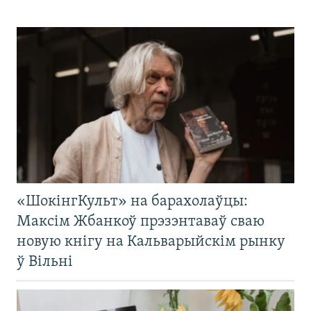
«ШокінгКульт» на барахолаўцы:
Максім Жбанкоў прэзэнтаваў сваю
новую кнігу на Кальварыйскім рынку
ў Вільні