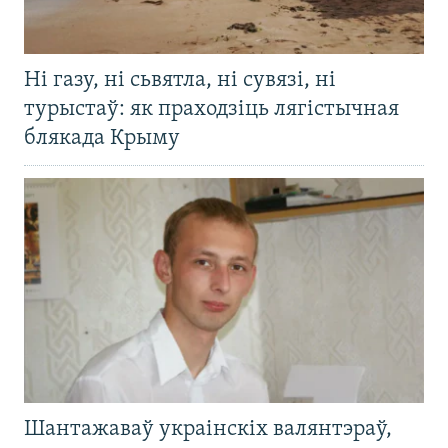
Ні газу, ні сьвятла, ні сувязі, ні
турыстаў: як праходзіць лягістычная
блякада Крыму
Шантажаваў украінскіх валянтэраў,