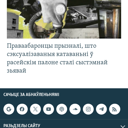
Праваабаронцы прызналі, што
сэксуалізаваныя катаваньні ў
расейскім палоне сталі сыстэмнай
зьявай
САЧЫЦЕ ЗА АБНАЎЛЕНЬНЯМІ
РАЗЬДЗЕЛЫ САЙТУ