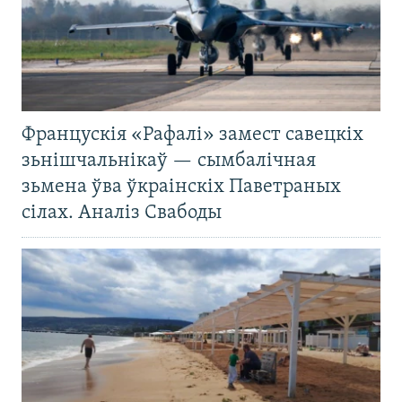
Францускія «Рафалі» замест савецкіх
зьнішчальнікаў — сымбалічная
зьмена ўва ўкраінскіх Паветраных
сілах. Аналіз Свабоды