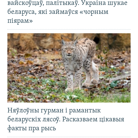
вайскоўцаў, палітыкаў. Украіна шукае
беларуса, які займаўся «чорным
піярам»
Няўлоўны гурман і рамантык
беларускіх лясоў. Расказваем цікавыя
факты пра рысь