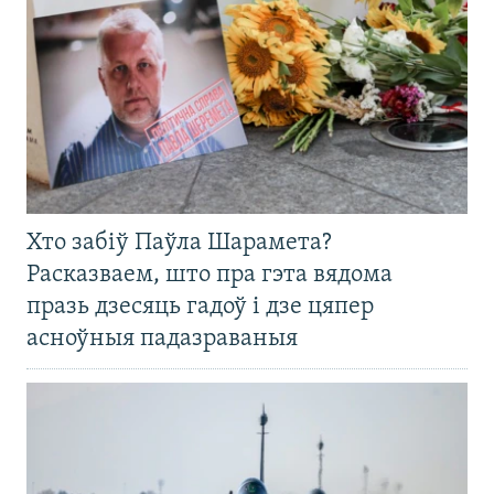
Хто забіў Паўла Шарамета?
Расказваем, што пра гэта вядома
празь дзесяць гадоў і дзе цяпер
асноўныя падазраваныя