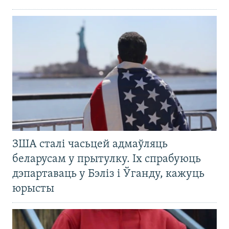
ЗША сталі часьцей адмаўляць
беларусам у прытулку. Іх спрабуюць
дэпартаваць у Бэліз і Ўганду, кажуць
юрысты