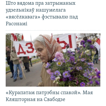
Што вядома пра затрыманых
удзельнікаў нашумелага
«вясёлкавага» фэстывалю пад
Расонамі
«Курапатам патрэбны спакой». Мая
Кляшторная на Свабодзе