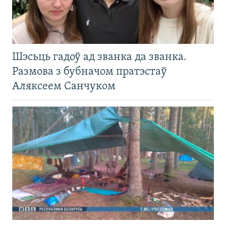
Шэсьць гадоў ад званка да званка.
Размова з бубначом пратэстаў
Аляксеем Санчуком