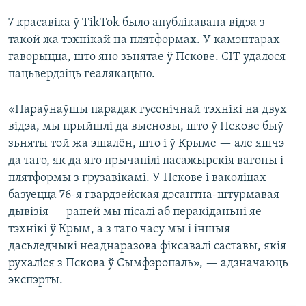
7 красавіка ў TikTok было апублікавана відэа з
такой жа тэхнікай на плятформах. У камэнтарах
гаворыцца, што яно зьнятае ў Пскове. CIT удалося
пацьвердзіць геалякацыю.
«Параўнаўшы парадак гусенічнай тэхнікі на двух
відэа, мы прыйшлі да высновы, што ў Пскове быў
зьняты той жа эшалён, што і ў Крыме — але яшчэ
да таго, як да яго прычапілі пасажырскія вагоны і
плятформы з грузавікамі. У Пскове і ваколіцах
базуецца 76-я гвардзейская дэсантна-штурмавая
дывізія — раней мы пісалі аб перакіданьні яе
тэхнікі ў Крым, а з таго часу мы і іншыя
дасьледчыкі неаднаразова фіксавалі саставы, якія
рухаліся з Пскова ў Сымфэропаль», — адзначаюць
экспэрты.