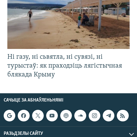
Ні газу, ні сьвятла, ні сувязі, ні
турыстаў: як праходзіць лягістычная
блякада Крыму
САЧЫЦЕ ЗА АБНАЎЛЕНЬНЯМІ
РАЗЬДЗЕЛЫ САЙТУ