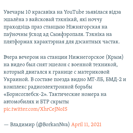
Увечары 10 красавіка на YouTube зьявілася відэа
эшалёна з вайсковай тэхнікай, які ноччу
праходзіць праз станцыю Ніжнягорская на
паўночны ўсход ад Сымфэропаля. Тэхніка на
плятформах характэрная для дэсантных частак.
Вчера вечером на станции Нижнегорское (Крым)
на видео был снят эшелон с военной техникой,
который двигался к границе с материковой
Украиной. В составе поезда видно МТ-ЛБ, БМД-2 и
комплекс радиоэлектронной борьбы
«Борисоглебск-2». Тактические номера на
автомобилях и БТР скрыты
pic.twitter.com/XhrCeJNoIS
— Владимир (@BorkanNva)
April 11, 2021