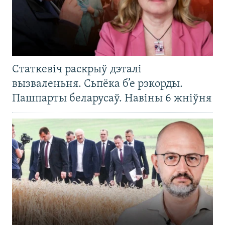
Статкевіч раскрыў дэталі
вызваленьня. Сьпёка б’е рэкорды.
Пашпарты беларусаў. Навіны 6 жніўня