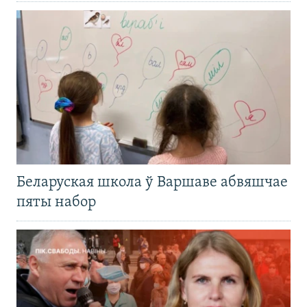
Беларуская школа ў Варшаве абвяшчае
пяты набор