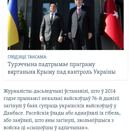
ГЛЯДЗІЦЕ ТАКСАМА:
Турэччына падтрымае праграму
вяртаньня Крыму пад кантроль Украіны
Журналісты-дасьледчыкі ўстанавілі, што ў 2014
годзе прынамсі некалькі вайскоўцаў 76-й дывізіі
загінулі ў баях супраць украінскіх вайскоўцаў у
Данбасе. Расейскія ўлады або адмаўлялі іх гібель,
або заяўлялі, што яны загінулі, звольніўшыся з
войска ці «сышоўшы ў адпачынак».