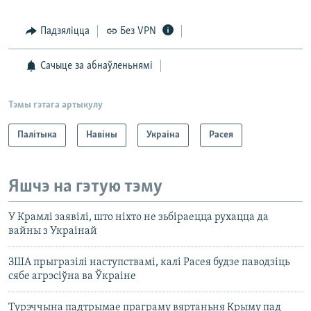
Падзяліцца
Без VPN
Сачыце за абнаўленьнямі
Тэмы гэтага артыкулу
Палітыка
Навіны
Украіна
Расея
Яшчэ на гэтую тэму
У Крамлі заявілі, што ніхто не зьбіраецца рухацца да
вайны з Украінай
ЗША прыгразілі наступствамі, калі Расея будзе паводзіць
сябе агрэсіўна ва Ўкраіне
Турэччына падтрымае праграму вяртаньня Крыму пад