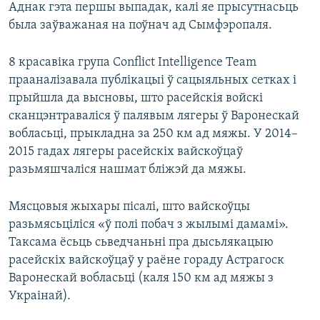
Аднак гэта першы выпадак, калі яе прысутнасьць
была заўважаная на поўнач ад Сымфэропаля.
8 красавіка група Conflict Intelligence Team
прааналізавала публікацыі ў сацыяльных сетках і
прыйшла да высновы, што расейскія войскі
сканцэнтраваліся ў палявым лягеры ў Варонескай
вобласьці, прыкладна за 250 км ад мяжы. У 2014–
2015 гадах лягеры расейскіх вайскоўцаў
разьмяшчаліся нашмат бліжэй да мяжы.
Мясцовыя жыхары пісалі, што вайскоўцы
разьмясьціліся «ў полі побач з жылымі дамамі».
Таксама ёсьць сьведчаньні пра дысьлякацыю
расейскіх вайскоўцаў у раёне гораду Астрагоск
Варонескай вобласьці (каля 150 км ад мяжы з
Украінай).