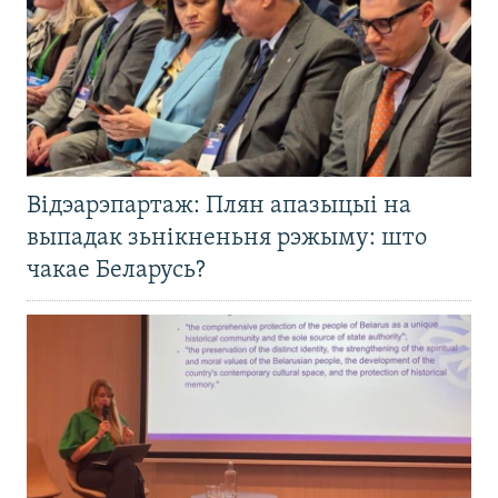
Відэарэпартаж: Плян апазыцыі на
выпадак зьнікненьня рэжыму: што
чакае Беларусь?