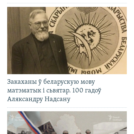
Закаханы ў беларускую мову
матэматык і сьвятар. 100 гадоў
Аляксандру Надсану