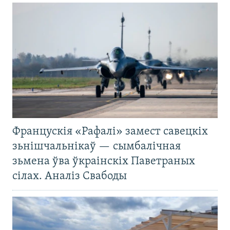
Францускія «Рафалі» замест савецкіх
зьнішчальнікаў — сымбалічная
зьмена ўва ўкраінскіх Паветраных
сілах. Аналіз Свабоды