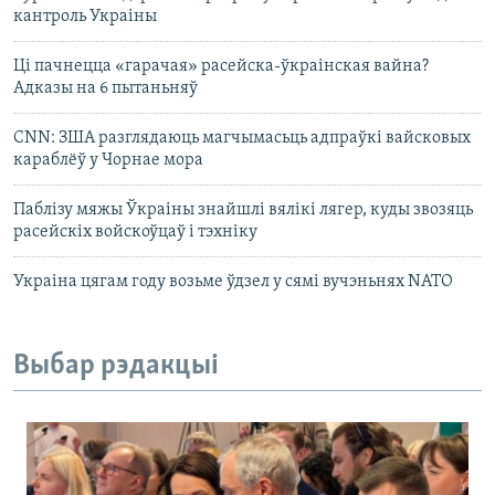
кантроль Украіны
Ці пачнецца «гарачая» расейска-ўкраінская вайна?
Адказы на 6 пытаньняў
CNN: ЗША разглядаюць магчымасьць адпраўкі вайсковых
караблёў у Чорнае мора
Паблізу мяжы Ўкраіны знайшлі вялікі лягер, куды звозяць
расейскіх войскоўцаў і тэхніку
Украіна цягам году возьме ўдзел у сямі вучэньнях NATO
Выбар рэдакцыі