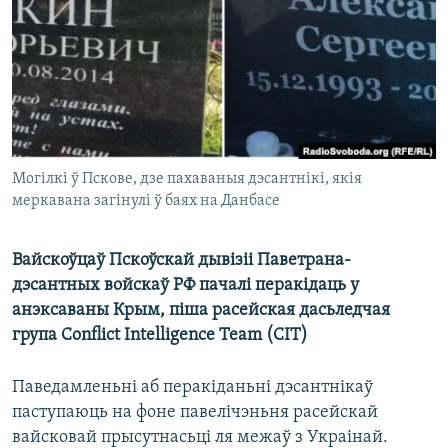
КУЛЬТУРА
МОВА
КАЛЯНДАР
НА ХВАЛЯХ СВАБОДЫ
Могілкі ў Пскове, дзе пахаваныя дэсантнікі, якія
меркавана загінулі ў баях на Данбасе
Вайскоўцаў Пскоўскай дывізіі Паветрана-
дэсантных войскаў РФ пачалі перакідаць у
анэксаваны Крым, піша расейская дасьледчая
група Conflict Intelligence Team (CIT)
Паведамленьні аб перакіданьні дэсантнікаў
паступаюць на фоне павелічэньня расейскай
вайсковай прысутнасьці ля межаў з Украінай.