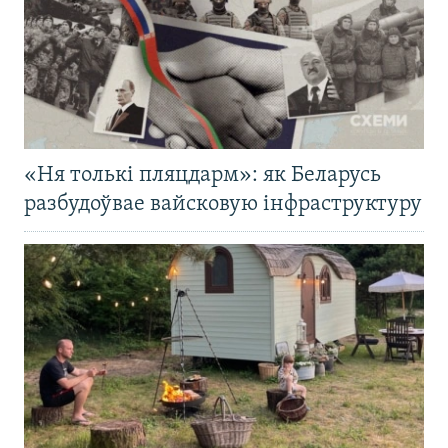
«Ня толькі пляцдарм»: як Беларусь
разбудоўвае вайсковую інфраструктуру