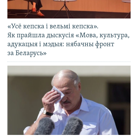
«Усё кепска і вельмі кепска».
Як прайшла дыскусія «Мова, культура,
адукацыя і мэдыя: нябачны фронт
за Беларусь»