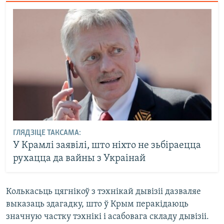
ГЛЯДЗІЦЕ ТАКСАМА:
У Крамлі заявілі, што ніхто не зьбіраецца
рухацца да вайны з Украінай
Колькасьць цягнікоў з тэхнікай дывізіі дазваляе
выказаць здагадку, што ў Крым перакідаюць
значную частку тэхнікі і асабовага складу дывізіі.