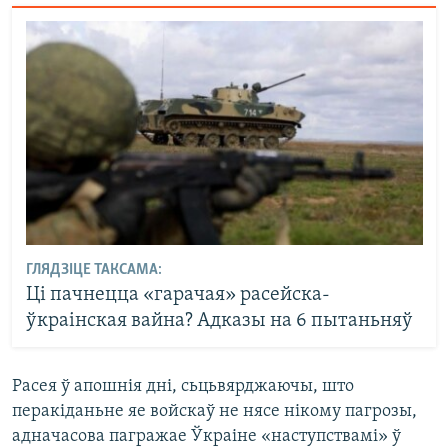
ГЛЯДЗІЦЕ ТАКСАМА:
Ці пачнецца «гарачая» расейска-
ўкраінская вайна? Адказы на 6 пытаньняў
Расея ў апошнія дні, сьцьвярджаючы, што
перакіданьне яе войскаў не нясе нікому пагрозы,
адначасова пагражае Ўкраіне «наступствамі» ў