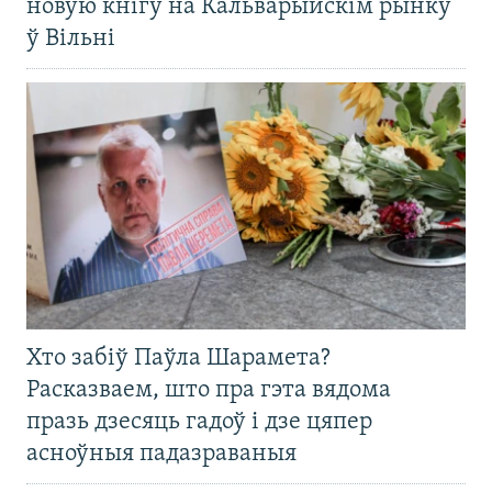
новую кнігу на Кальварыйскім рынку
ў Вільні
Хто забіў Паўла Шарамета?
Расказваем, што пра гэта вядома
празь дзесяць гадоў і дзе цяпер
асноўныя падазраваныя