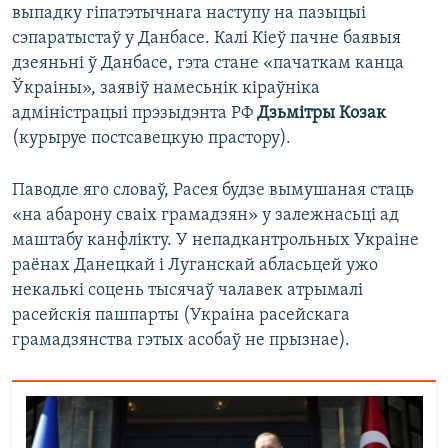
выпадку гіпатэтычнага наступу на пазыцыі
сэпаратыстаў у Данбасе. Калі Кіеў пачне баявыя
дзеяньні ў Данбасе, гэта стане «пачаткам канца
Ўкраіны», заявіў намесьнік кіраўніка
адміністрацыі прэзыдэнта РФ
Дзьмітры Козак
(курыруе постсавецкую прастору).
Паводле яго словаў, Расея будзе вымушаная стаць
«на абарону сваіх грамадзян» у залежнасьці ад
маштабу канфлікту. У непадкантрольных Украіне
раёнах Данецкай і Луганскай абласьцей ужо
некалькі соцень тысячаў чалавек атрымалі
расейскія пашпарты (Украіна расейскага
грамадзянства гэтых асобаў не прызнае).