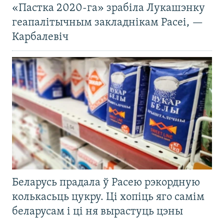
«Пастка 2020-га» зрабіла Лукашэнку
геапалітычным закладнікам Расеі, —
Карбалевіч
Беларусь прадала ў Расею рэкордную
колькасьць цукру. Ці хопіць яго самім
беларусам і ці ня вырастуць цэны