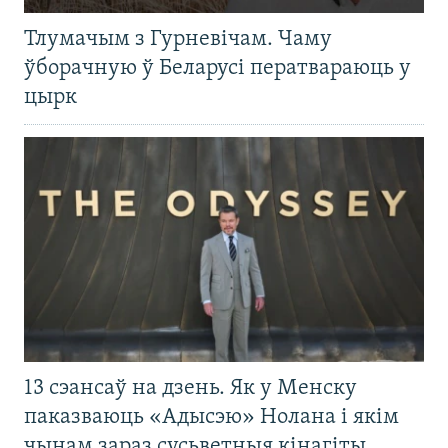
Тлумачым з Гурневічам. Чаму
ўборачную ў Беларусі ператвараюць у
цырк
13 сэансаў на дзень. Як у Менску
паказваюць «Адысэю» Нолана і якім
чынам зараз сусьветныя кінагіты