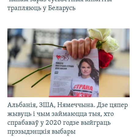
трапляюць у Беларусь
Альбанія, ЗША, Нямеччына. Дзе цяпер
жывуць і чым займаюцца тыя, хто
спрабаваў у 2020 годзе выйграць
прэзыдэнцкія выбары