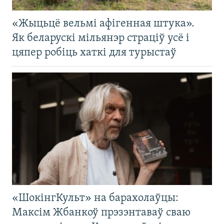
«Жыцьцё вельмі афігенная штука».
Як беларускі мільянэр страціў усё і
цяпер робіць хаткі для турыстаў
«ШокінгКульт» на барахолаўцы:
Максім Жбанкоў прэзэнтаваў сваю