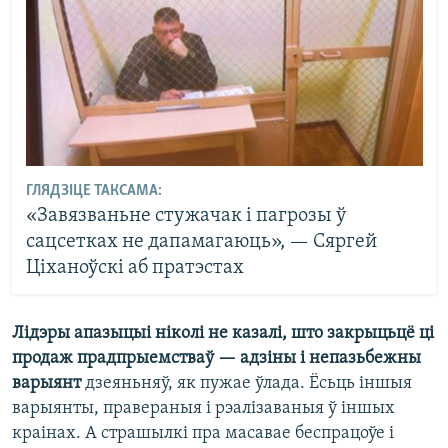
ГЛЯДЗІЦЕ ТАКСАМА:
«Завязваньне стужачак і пагрозы ў
сацсетках не дапамагаюць», — Сяргей
Ціханоўскі аб пратэстах
Лідэры апазыцыі ніколі не казалі, што закрыцьцё ці
продаж прадпрыемстваў — адзіны і непазьбежны
варыянт
дзеяньняў, як пужае ўлада. Ёсьць іншыя
варыянты, правераныя і рэалізаваныя ў іншых
краінах. А страшылкі пра масавае беспрацоўе і