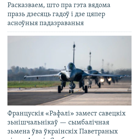
Расказваем, што пра гэта вядома
празь дзесяць гадоў і дзе цяпер
асноўныя падазраваныя
Францускія «Рафалі» замест савецкіх
зьнішчальнікаў — сымбалічная
зьмена ўва ўкраінскіх Паветраных