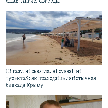
сілах. Аналіз Свабоды
Ні газу, ні сьвятла, ні сувязі, ні
турыстаў: як праходзіць лягістычная
блякада Крыму