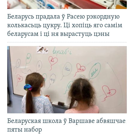
Беларусь прадала ў Расею рэкордную
колькасьць цукру. Ці хопіць яго самім
беларусам і ці ня вырастуць цэны
Беларуская школа ў Варшаве абвяшчае
пяты набор