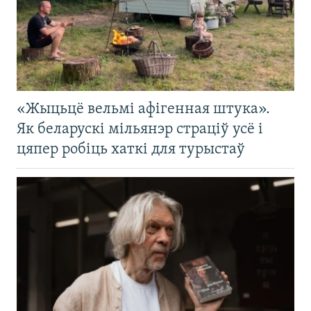
«Жыцьцё вельмі афігенная штука».
Як беларускі мільянэр страціў усё і
цяпер робіць хаткі для турыстаў