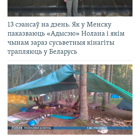
13 сэансаў на дзень. Як у Менску
паказваюць «Адысэю» Нолана і якім
чынам зараз сусьветныя кінагіты
трапляюць у Беларусь