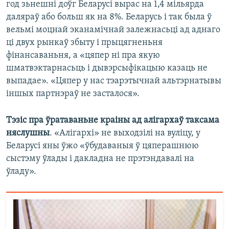
год зьнешні доўг Беларусі вырас на 1,4 мільярда
даляраў або больш як на 8%. Беларусь і так была ў
вельмі моцнай эканамічнай залежнасьці ад аднаго
ці двух рынкаў збыту і прыцягненьня
фінансаваньня, а «цяпер ні пра якую
шматвэктарнасьць і дывэрсыфікацыю казаць не
выпадае». «Цяпер у нас тэарэтычнай альтэрнатывы
іншых партнэраў не засталося».
Тэзіс пра ўратаваньне краіны ад алігархаў таксама
няслушны
. «Алігархі» не выходзілі на вуліцу, у
Беларусі яны ўжо «ўбудаваныя ў цяперашнюю
сыстэму ўлады і дакладна не прэтэндавалі на
ўладу».