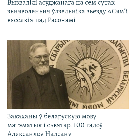
Вызвалілі асуджанага на сем сутак
зьняволеньня ўдзельніка зьезду «Сям’і
вясёлкі» пад Расонамі
Закаханы ў беларускую мову
матэматык і сьвятар. 100 гадоў
Аляксандру Надсану