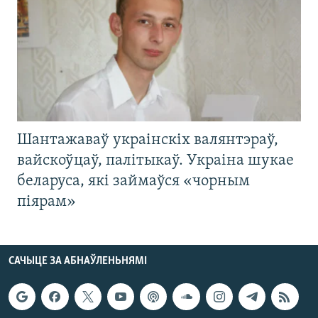
Шантажаваў украінскіх валянтэраў,
вайскоўцаў, палітыкаў. Украіна шукае
беларуса, які займаўся «чорным
піярам»
САЧЫЦЕ ЗА АБНАЎЛЕНЬНЯМІ