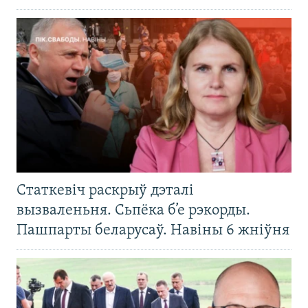
Статкевіч раскрыў дэталі
вызваленьня. Сьпёка б’е рэкорды.
Пашпарты беларусаў. Навіны 6 жніўня