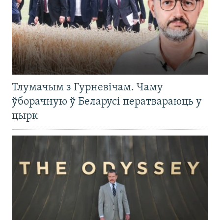
Тлумачым з Гурневічам. Чаму
ўборачную ў Беларусі ператвараюць у
цырк