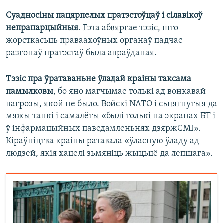
Суадносіны пацярпелых пратэстоўцаў і сілавікоў
непрапарцыйныя
. Гэта абвяргае тэзіс, што
жорсткасьць праваахоўных органаў падчас
разгонаў пратэстаў была апраўданая.
Тэзіс пра ўратаваньне ўладай краіны таксама
памылковы
, бо яно магчымае толькі ад вонкавай
пагрозы, якой не было. Войскі NATO і сьцягнутыя да
мяжы танкі і самалёты «былі толькі на экранах БТ і
ў інфармацыйных паведамленьнях дзяржСМІ».
Кіраўніцтва краіны ратавала «ўласную ўладу ад
людзей, якія хацелі зьмяніць жыцьцё да лепшага».