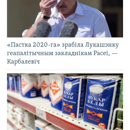
«Пастка 2020-га» зрабіла Лукашэнку
геапалітычным закладнікам Расеі, —
Карбалевіч