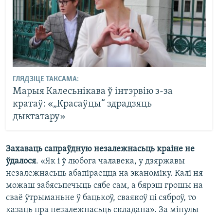
ГЛЯДЗІЦЕ ТАКСАМА:
Марыя Калесьнікава ў інтэрвію з-за
кратаў: «„Красаўцы“ здрадзяць
дыктатару»
Захаваць сапраўдную незалежнасьць краіне не
ўдалося
. «Як і ў любога чалавека, у дзяржавы
незалежнасьць абапіраецца на эканоміку. Калі ня
можаш забясьпечыць сябе сам, а бярэш грошы на
сваё ўтрыманьне ў бацькоў, сваякоў ці сяброў, то
казаць пра незалежнасьць складана». За мінулы