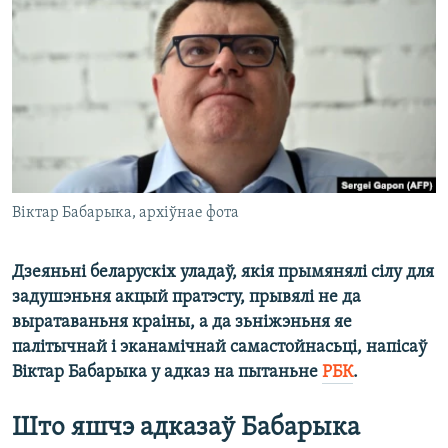
КУЛЬТУРА
МОВА
КАЛЯНДАР
НА ХВАЛЯХ СВАБОДЫ
Віктар Бабарыка, архіўнае фота
Дзеяньні беларускіх уладаў, якія прымянялі сілу для
задушэньня акцый пратэсту, прывялі не да
выратаваньня краіны, а да зьніжэньня яе
палітычнай і эканамічнай самастойнасьці, напісаў
Віктар Бабарыка у адказ на пытаньне
РБК
.
Што яшчэ адказаў Бабарыка