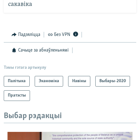
сакавіка
Падзяліцца
Без VPN
Сачыце за абнаўленьнямі
Тэмы гэтага артыкулу
Палітыка
Эканоміка
Навіны
Выбары-2020
Пратэсты
Выбар рэдакцыі