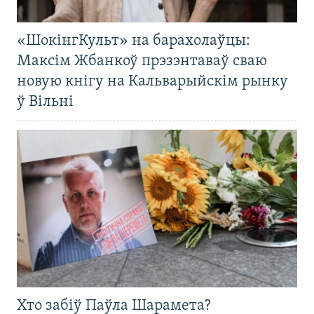
«ШокінгКульт» на барахолаўцы:
Максім Жбанкоў прэзэнтаваў сваю
новую кнігу на Кальварыйскім рынку
ў Вільні
Хто забіў Паўла Шарамета?