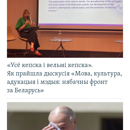
«Усё кепска і вельмі кепска».
Як прайшла дыскусія «Мова, культура,
адукацыя і мэдыя: нябачны фронт
за Беларусь»