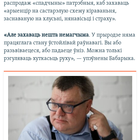
распродаж «спадчыны» патрэбныя, каб захаваць
«арыенцір на састарэлую схему кіраваньня,
заснаваную на хлусьні, нянавісьці і страху».
«Але захаваць нешта немагчыма
. У прыродзе няма
працяглага стану ўстойлівай раўнавагі. Вы або
разьвіваецеся, або падаеце ўніз. Можна толькі
рэгуляваць хуткасьць руху», — упэўнены Бабарыка.