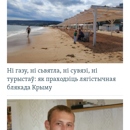
Ні газу, ні сьвятла, ні сувязі, ні
турыстаў: як праходзіць лягістычная
блякада Крыму