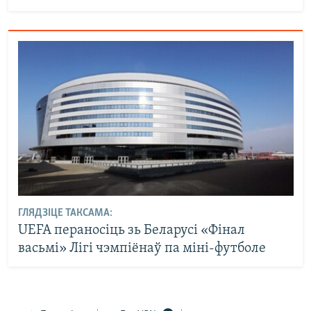
ГЛЯДЗІЦЕ ТАКСАМА:
UEFA пераносіць зь Беларусі «Фінал
васьмі» Лігі чэмпіёнаў па міні-футболе