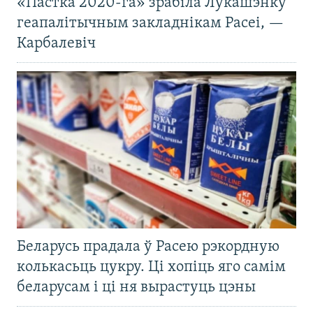
«Пастка 2020-га» зрабіла Лукашэнку
геапалітычным закладнікам Расеі, —
Карбалевіч
Беларусь прадала ў Расею рэкордную
колькасьць цукру. Ці хопіць яго самім
беларусам і ці ня вырастуць цэны