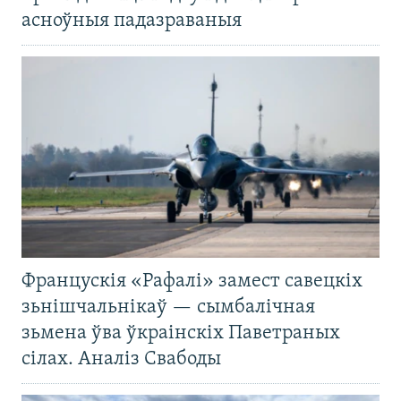
асноўныя падазраваныя
Францускія «Рафалі» замест савецкіх
зьнішчальнікаў — сымбалічная
зьмена ўва ўкраінскіх Паветраных
сілах. Аналіз Свабоды