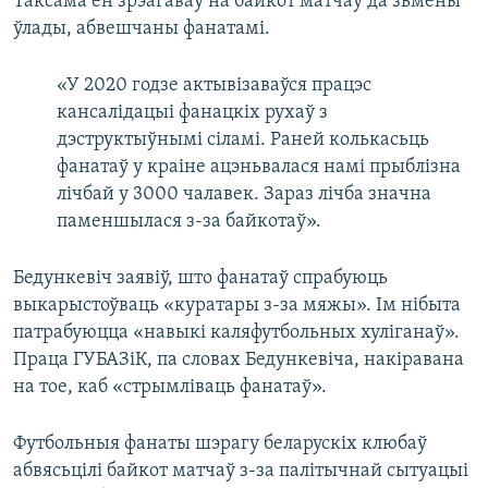
Таксама ён зрэагаваў на байкот матчаў да зьмены
ўлады, абвешчаны фанатамі.
«У 2020 годзе актывізаваўся працэс
кансалідацыі фанацкіх рухаў з
дэструктыўнымі сіламі. Раней колькасьць
фанатаў у краіне ацэньвалася намі прыблізна
лічбай у 3000 чалавек. Зараз лічба значна
паменшылася з-за байкотаў».
Бедункевіч заявіў, што фанатаў спрабуюць
выкарыстоўваць «куратары з-за мяжы». Ім нібыта
патрабуюцца «навыкі каляфутбольных хуліганаў».
Праца ГУБАЗіК, па словах Бедункевіча, накіравана
на тое, каб «стрымліваць фанатаў».
Футбольныя фанаты шэрагу беларускіх клюбаў
абвясьцілі байкот матчаў з-за палітычнай сытуацыі