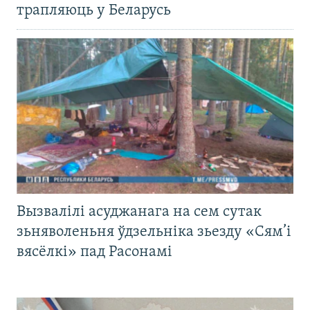
трапляюць у Беларусь
Вызвалілі асуджанага на сем сутак
зьняволеньня ўдзельніка зьезду «Сям’і
вясёлкі» пад Расонамі