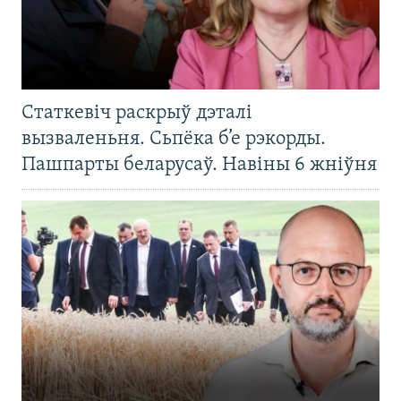
Статкевіч раскрыў дэталі
вызваленьня. Сьпёка б’е рэкорды.
Пашпарты беларусаў. Навіны 6 жніўня