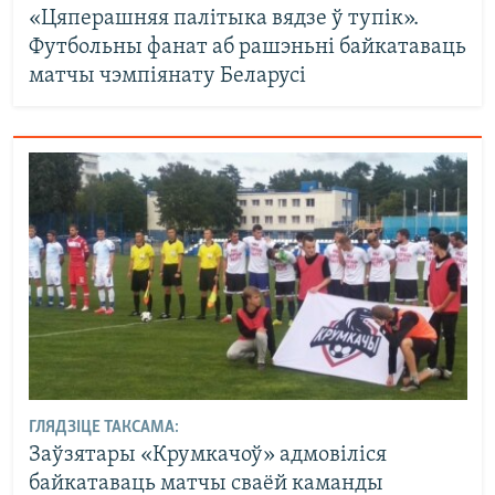
«Цяперашняя палітыка вядзе ў тупік».
Футбольны фанат аб рашэньні байкатаваць
матчы чэмпіянату Беларусі
ГЛЯДЗІЦЕ ТАКСАМА:
Заўзятары «Крумкачоў» адмовіліся
байкатаваць матчы сваёй каманды