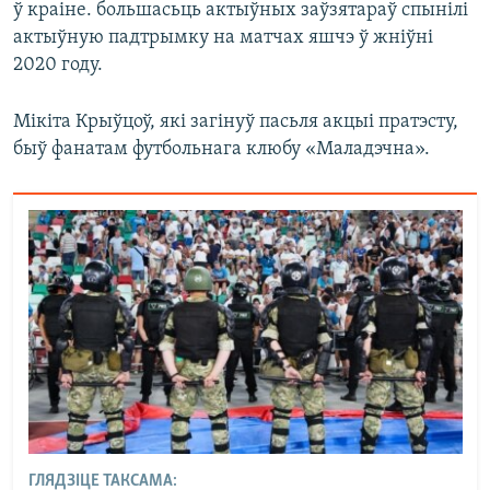
ў краіне. большасьць актыўных заўзятараў спынілі
актыўную падтрымку на матчах яшчэ ў жніўні
2020 году.
Мікіта Крыўцоў, які загінуў пасьля акцыі пратэсту,
быў фанатам футбольнага клюбу «Маладэчна».
ГЛЯДЗІЦЕ ТАКСАМА: