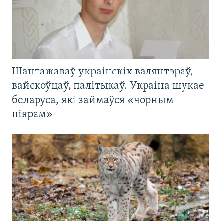
Шантажаваў украінскіх валянтэраў,
вайскоўцаў, палітыкаў. Украіна шукае
беларуса, які займаўся «чорным
піярам»