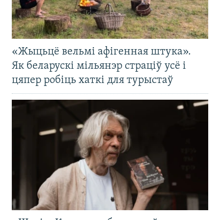
«Жыцьцё вельмі афігенная штука».
Як беларускі мільянэр страціў усё і
цяпер робіць хаткі для турыстаў