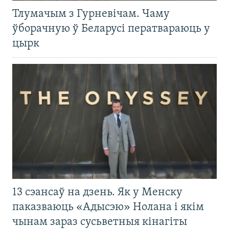
Тлумачым з Гурневічам. Чаму
ўборачную ў Беларусі ператвараюць у
цырк
13 сэансаў на дзень. Як у Менску
паказваюць «Адысэю» Нолана і якім
чынам зараз сусьветныя кінагіты