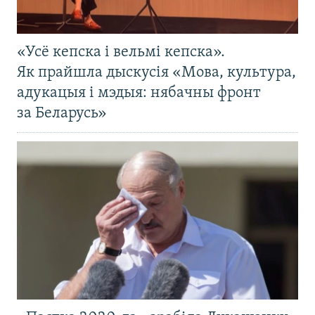
«Усё кепска і вельмі кепска».
Як прайшла дыскусія «Мова, культура,
адукацыя і мэдыя: нябачны фронт
за Беларусь»