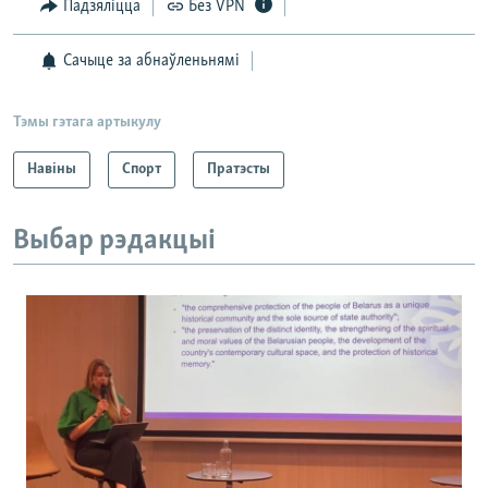
Падзяліцца
Без VPN
Сачыце за абнаўленьнямі
Тэмы гэтага артыкулу
Навіны
Спорт
Пратэсты
Выбар рэдакцыі