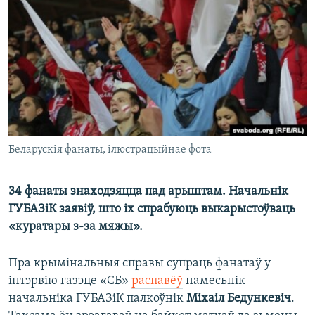
КУЛЬТУРА
МОВА
КАЛЯНДАР
НА ХВАЛЯХ СВАБОДЫ
Беларускія фанаты, ілюстрацыйнае фота
34 фанаты знаходзяцца пад арыштам. Начальнік
ГУБАЗіК заявіў, што іх спрабуюць выкарыстоўваць
«куратары з-за мяжы».
Пра крымінальныя справы супраць фанатаў у
інтэрвію газэце «СБ»
распавёў
намесьнік
начальніка ГУБАЗіК палкоўнік
Міхаіл Бедункевіч
.