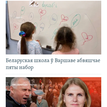
Беларуская школа ў Варшаве абвяшчае
пяты набор