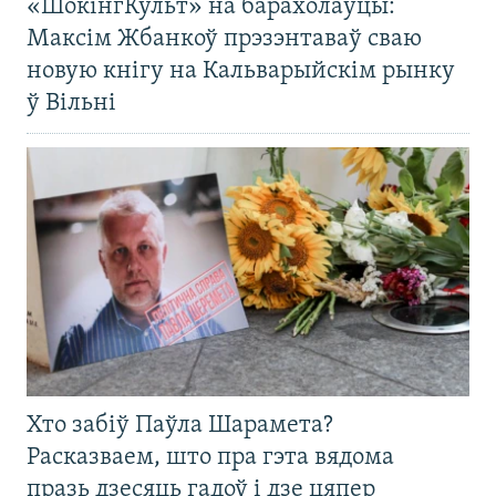
«ШокінгКульт» на барахолаўцы:
Максім Жбанкоў прэзэнтаваў сваю
новую кнігу на Кальварыйскім рынку
ў Вільні
Хто забіў Паўла Шарамета?
Расказваем, што пра гэта вядома
празь дзесяць гадоў і дзе цяпер