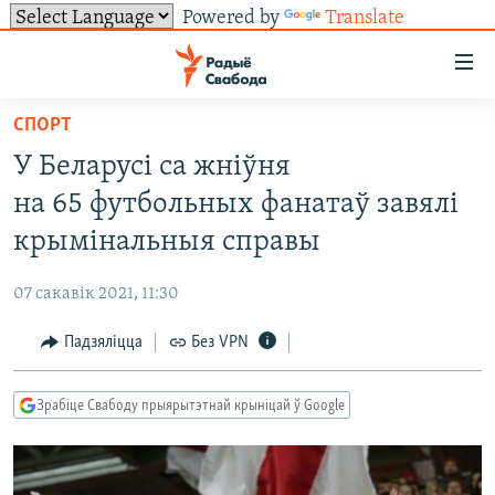
Powered by
Translate
Лінкі
ўнівэрсальнага
доступу
СПОРТ
НАВІНЫ
Перайсьці
У Беларусі са жніўня
да
ТОЛЬКІ НА СВАБОДЗЕ
УСЕ НАВІНЫ
на 65 футбольных фанатаў завялі
галоўнага
СУВЯЗЬ
ВІДЭА І ФОТА
ТЭСТЫ
зьместу
крымінальныя справы
Перайсьці
ПАДПІСАЦЦА
ЛЮДЗІ
БЛОГІ
АБЫСЬЦІ БЛЯКАВАНЬНЕ
да
07 сакавік 2021, 11:30
ПАЛІТЫКА
ГІСТОРЫЯ НА СВАБОДЗЕ
ПАДЗЯЛІЦЦА ІНФАРМАЦЫЯЙ
RSS
галоўнай
САЧЫЦЕ ЗА АБНАЎЛЕНЬНЯМІ
Падзяліцца
Без VPN
навігацыі
ЭКАНОМІКА
ПАДКАСТЫ
ПАДКАСТЫ
Перайсьці
ВАЙНА
КНІГІ
FACEBOOK
да
Зрабіце Свабоду прыярытэтнай крыніцай ў Google
БЕЛАРУСЫ НА ВАЙНЕ
АЎДЫЁКНІГІ
TWITTER
пошуку
ПАЛІТВЯЗЬНІ
PREMIUM
Усе сайты РС/РСЭ