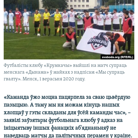
КУЛЬТУРА
МОВА
КАЛЯНДАР
НА ХВАЛЯХ СВАБОДЫ
Футбалісты клюбу «Крумкачы» выйшлі на матч супраць
менскага «Дынама» ў майках з надпісам «Мы супраць
гвалту». Менск, 1 верасьня 2020 году.
«Каманда ўжо моцна пацярпела за сваю цьвёрдую
пазыцыю. А таму мы ня можам кінуць нашых
хлопцаў у гэты складаны для ўсёй каманды час», –
заявілі заўзятары футбольнага клюбу ў адказ на
ініцыятыву іншых фанацкіх аб'яднаньняў не
наведваць матчы да палітычных перамен у краіне.