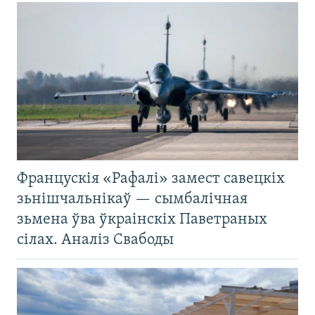
Францускія «Рафалі» замест савецкіх
зьнішчальнікаў — сымбалічная
зьмена ўва ўкраінскіх Паветраных
сілах. Аналіз Свабоды