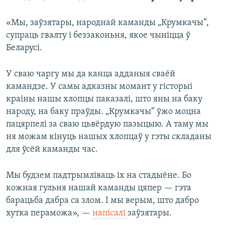
«Мы, заўзятары, народнай каманды „Крумкачы“,
супраць гвалту і беззаконьня, якое чыніцца ў
Беларусі.
У сваю чаргу мы да канца адданыя сваёй
камандзе. У самы адказны момант у гісторыі
краіны нашы хлопцы паказалі, што яны на баку
народу, на баку праўды. „Крумкачы“ ўжо моцна
пацярпелі за сваю цьвёрдую пазыцыю. А таму мы
ня можам кінуць нашых хлопцаў у гэты складаны
для ўсёй каманды час.
Мы будзем падтрымліваць іх на стадыёне. Бо
кожная гульня нашай каманды цяпер — гэта
барацьба дабра са злом. І мы верым, што дабро
хутка пераможа», —
напісалі
заўзятары.