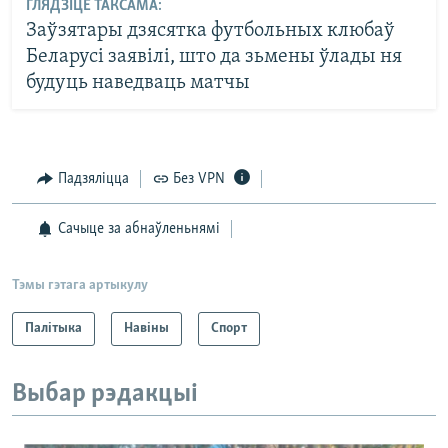
ГЛЯДЗІЦЕ ТАКСАМА:
Заўзятары дзясятка футбольных клюбаў
Беларусі заявілі, што да зьмены ўлады ня
будуць наведваць матчы
Падзяліцца
Без VPN
Сачыце за абнаўленьнямі
Тэмы гэтага артыкулу
Палітыка
Навіны
Спорт
Выбар рэдакцыі