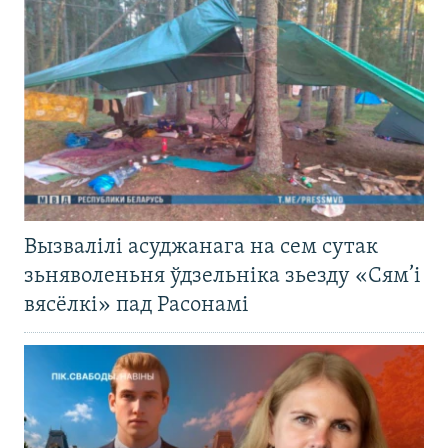
Вызвалілі асуджанага на сем сутак
зьняволеньня ўдзельніка зьезду «Сям’і
вясёлкі» пад Расонамі