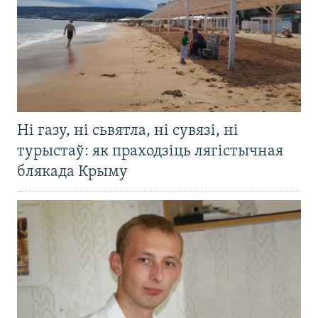
Ні газу, ні сьвятла, ні сувязі, ні
турыстаў: як праходзіць лягістычная
блякада Крыму