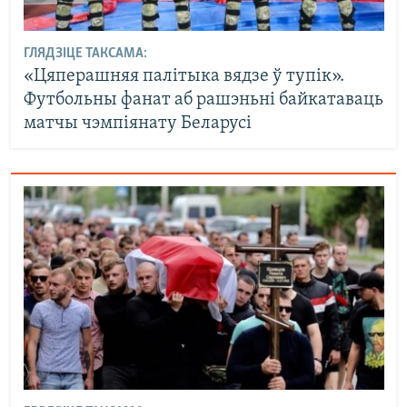
ГЛЯДЗІЦЕ ТАКСАМА:
«Цяперашняя палітыка вядзе ў тупік».
Футбольны фанат аб рашэньні байкатаваць
матчы чэмпіянату Беларусі