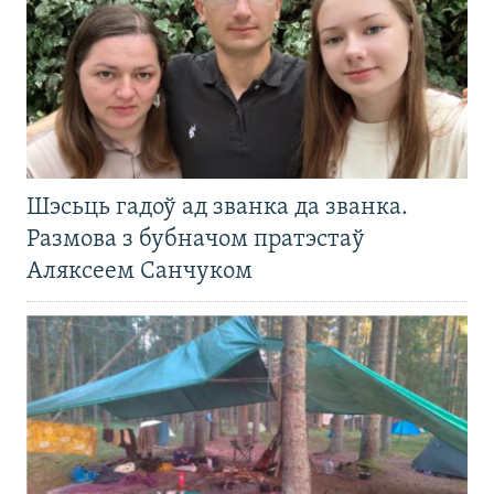
Шэсьць гадоў ад званка да званка.
Размова з бубначом пратэстаў
Аляксеем Санчуком