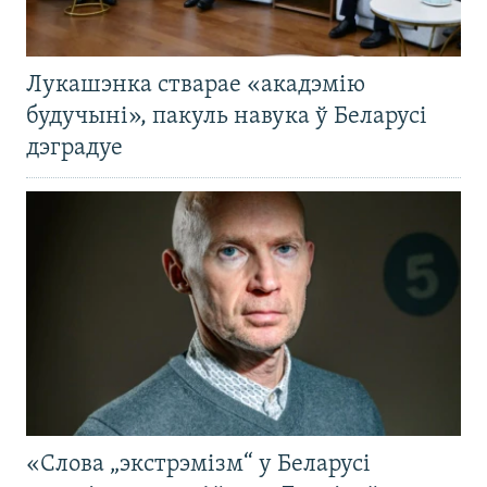
Лукашэнка стварае «акадэмію
будучыні», пакуль навука ў Беларусі
дэградуе
«Слова „экстрэмізм“ у Беларусі