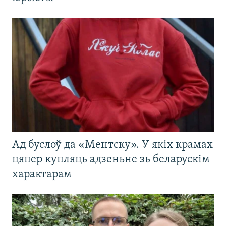
Ад буслоў да «Ментску». У якіх крамах
цяпер купляць адзеньне зь беларускім
характарам