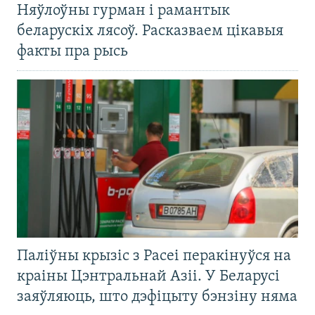
Няўлоўны гурман і рамантык
беларускіх лясоў. Расказваем цікавыя
факты пра рысь
Паліўны крызіс з Расеі перакінуўся на
краіны Цэнтральнай Азіі. У Беларусі
заяўляюць, што дэфіцыту бэнзіну няма