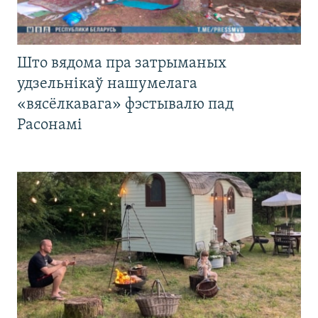
Што вядома пра затрыманых
удзельнікаў нашумелага
«вясёлкавага» фэстывалю пад
Расонамі