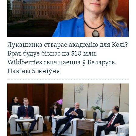
Лукашэнка стварае акадэмію для Колі?
Брат будуе бізнэс на $10 млн.
Wildberries сьпяшаецца ў Беларусь.
Навіны 5 жніўня