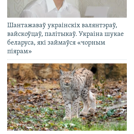
Шантажаваў украінскіх валянтэраў,
вайскоўцаў, палітыкаў. Украіна шукае
беларуса, які займаўся «чорным
піярам»