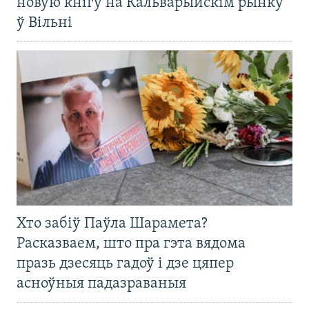
новую кнігу на Кальварыйскім рынку
ў Вільні
Хто забіў Паўла Шарамета?
Расказваем, што пра гэта вядома
празь дзесяць гадоў і дзе цяпер
асноўныя падазраваныя