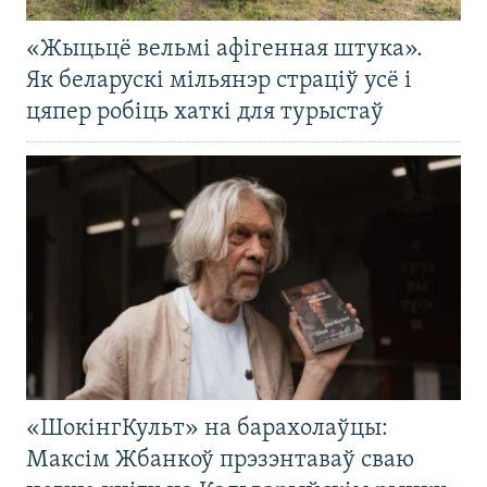
«Жыцьцё вельмі афігенная штука».
Як беларускі мільянэр страціў усё і
цяпер робіць хаткі для турыстаў
«ШокінгКульт» на барахолаўцы:
Максім Жбанкоў прэзэнтаваў сваю