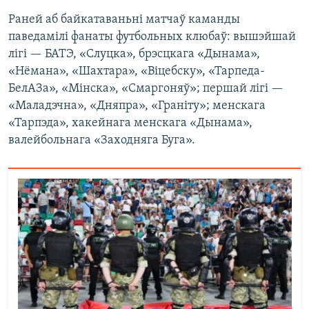
Раней аб байкатаваньні матчаў каманды
паведамілі фанаты футбольных клюбаў: вышэйшай
лігі — БАТЭ, «Слуцка», брэсцкага «Дынама»,
«Нёмана», «Шахтара», «Віцебску», «Тарпеда-
БелАЗа», «Мінска», «Смаргоняў»; першай лігі —
«Маладэчна», «Дняпра», «Граніту»; менскага
«Тарпэда», хакейнага менскага «Дынама»,
валейбольнага «Заходняга Буга».