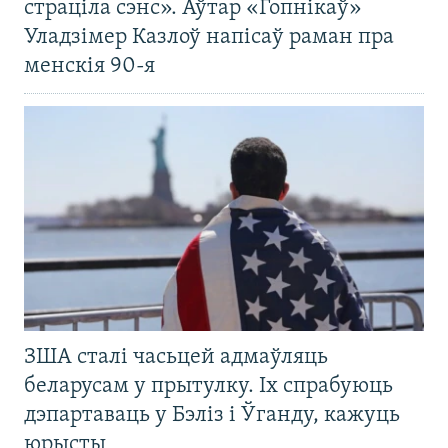
страціла сэнс». Аўтар «Гопнікаў»
Уладзімер Казлоў напісаў раман пра
менскія 90-я
ЗША сталі часьцей адмаўляць
беларусам у прытулку. Іх спрабуюць
дэпартаваць у Бэліз і Ўганду, кажуць
юрысты