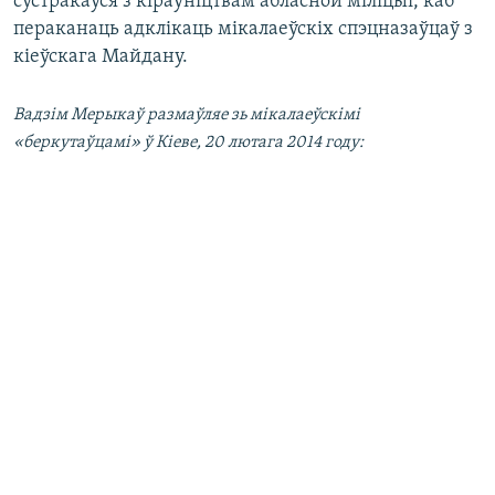
сустракаўся з кіраўніцтвам абласной міліцыі, каб
пераканаць адклікаць мікалаеўскіх спэцназаўцаў з
кіеўскага Майдану.
Вадзім Мерыкаў размаўляе зь мікалаеўскімі
«беркутаўцамі» ў Кіеве, 20 лютага 2014 году: