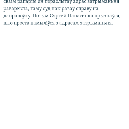
сваім рапарце ён пераблытаў адрас затрыманьня
раварыста, таму суд накіраваў справу на
дапрацоўку. Потым Сяргей Панасенка
прызнаўся,
што проста памыліўся з адрасам затрыманьня.