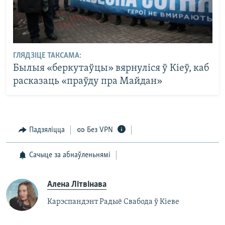
ГЛЯДЗІЦЕ ТАКСАМА:
Былыя «беркутаўцы» вярнуліся ў Кіеў, каб
расказаць «праўду пра Майдан»
Падзяліцца
Без VPN
Сачыце за абнаўленьнямі
Алена Літвінава
Карэспандэнт Радыё Свабода ў Кіеве