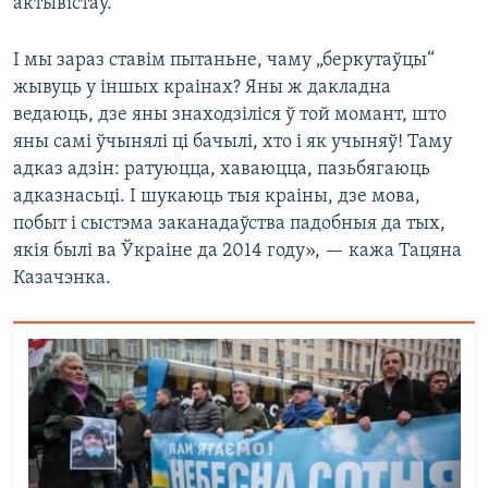
актывістаў.
І мы зараз ставім пытаньне, чаму „беркутаўцы“
жывуць у іншых краінах? Яны ж дакладна
ведаюць, дзе яны знаходзіліся ў той момант, што
яны самі ўчынялі ці бачылі, хто і як учыняў! Таму
адказ адзін: ратуюцца, хаваюцца, пазьбягаюць
адказнасьці. І шукаюць тыя краіны, дзе мова,
побыт і сыстэма заканадаўства падобныя да тых,
якія былі ва Ўкраіне да 2014 году», — кажа Тацяна
Казачэнка.