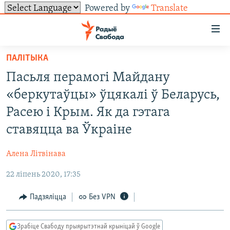
Powered by
Translate
Лінкі
ўнівэрсальнага
доступу
ПАЛІТЫКА
НАВІНЫ
Перайсьці
Пасьля перамогі Майдану
да
ТОЛЬКІ НА СВАБОДЗЕ
УСЕ НАВІНЫ
«беркутаўцы» ўцякалі ў Беларусь,
галоўнага
СУВЯЗЬ
ВІДЭА І ФОТА
ТЭСТЫ
зьместу
Расею і Крым. Як да гэтага
Перайсьці
ПАДПІСАЦЦА
ЛЮДЗІ
БЛОГІ
АБЫСЬЦІ БЛЯКАВАНЬНЕ
ставяцца ва Ўкраіне
да
ПАЛІТЫКА
ГІСТОРЫЯ НА СВАБОДЗЕ
ПАДЗЯЛІЦЦА ІНФАРМАЦЫЯЙ
RSS
галоўнай
САЧЫЦЕ ЗА АБНАЎЛЕНЬНЯМІ
Алена Літвінава
навігацыі
ЭКАНОМІКА
ПАДКАСТЫ
ПАДКАСТЫ
Перайсьці
22 ліпень 2020, 17:35
ВАЙНА
КНІГІ
FACEBOOK
да
Падзяліцца
Без VPN
БЕЛАРУСЫ НА ВАЙНЕ
АЎДЫЁКНІГІ
TWITTER
пошуку
ПАЛІТВЯЗЬНІ
PREMIUM
Усе сайты РС/РСЭ
Зрабіце Свабоду прыярытэтнай крыніцай ў Google