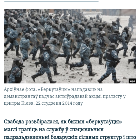
КУЛЬТУРА
МОВА
КАЛЯНДАР
НА ХВАЛЯХ СВАБОДЫ
Архіўнае фота. «Беркутаўцы» нападаюць на
дэманстрантаў падчас антыўрадавай акцыі пратэсту ў
цэнтры Кіева, 22 студзеня 2014 году
Свабода разьбіралася, як былыя «беркутаўцы»
маглі трапіць на службу ў спэцыяльныя
падразьдзяленьні беларускіх сілавых структур і што