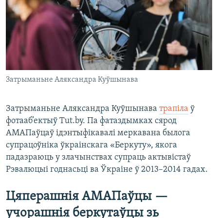
Затрыманьне Аляксандра Куўшынава
Затрыманьне Аляксандра Куўшынава
трапіла
ў
фотааб’ектыў Tut.by. Па фатаздымках сярод
АМАПаўцаў ідэнтыфікавалі меркавана былога
супрацоўніка ўкраінскага «Беркуту», якога
падазраюць у злачынствах супраць актывістаў
Рэвалюцыі годнасьці ва Ўкраіне ў 2013–2014 гадах.
Цяперашнія АМАПаўцы —
учорашнія беркутаўцы зь