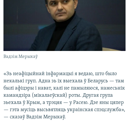
Вадзім Мерыкаў
«Зь неафіцыйнай інфармацыі я ведаю, што было
некалькі груп. Адна зь іх выехала ў Беларусь — там
былі афіцэры і нават, калі не памыляюся, намесьнік
камандзіра (мікалаеўскай) роты. Другая група
зьехала ў Крым, а трэцяя — у Расею. Дзе яны цяпер
— гэта мусіць высьвятляць украінская спэцслужба»,
— сказаў Вадзім Мерыкаў.