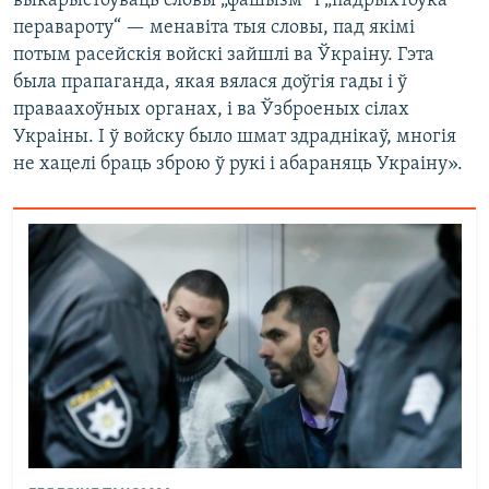
выкарыстоўваць словы „фашызм“ і „падрыхтоўка
перавароту“ — менавіта тыя словы, пад якімі
потым расейскія войскі зайшлі ва Ўкраіну. Гэта
была прапаганда, якая вялася доўгія гады і ў
праваахоўных органах, і ва Ўзброеных сілах
Украіны. І ў войску было шмат здраднікаў, многія
не хацелі браць зброю ў рукі і абараняць Украіну».