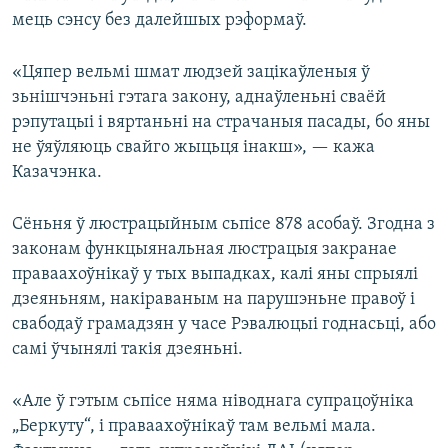
мець сэнсу без далейшых рэформаў.
«Цяпер вельмі шмат людзей зацікаўленыя ў
зьнішчэньні гэтага закону, аднаўленьні сваёй
рэпутацыі і вяртаньні на страчаныя пасады, бо яны
не ўяўляюць свайго жыцьця інакш», — кажа
Казачэнка.
Сёньня ў люстрацыйным сьпісе 878 асобаў. Згодна з
законам функцыянальная люстрацыя закранае
праваахоўнікаў у тых выпадках, калі яны спрыялі
дзеяньням, накіраваным на парушэньне правоў і
свабодаў грамадзян у часе Рэвалюцыі годнасьці, або
самі ўчынялі такія дзеяньні.
«Але ў гэтым сьпісе няма ніводнага супрацоўніка
„Беркуту“, і праваахоўнікаў там вельмі мала.