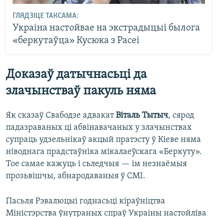
ГЛЯДЗІЦЕ ТАКСАМА:
Украіна настойвае на экстрадыцыі былога
«беркутаўца» Кусюка з Расеі
Доказаў датычнасьці да
злачынстваў пакуль няма
Як сказаў Свабодзе адвакат
Віталь Тытыч
, сярод
падазраваных ці абвінавачаных у злачынствах
супраць удзельнікаў акцый пратэсту ў Кіеве няма
ніводнага прадстаўніка мікалаеўскага «Беркуту».
Тое самае кажуць і сьледчыя — ім незнаёмыя
прозьвішчы, абнародаваныя ў СМІ.
Пасьля Рэвалюцыі годнасьці кіраўніцтва
Міністэрства ўнутраных спраў Украіны настойліва