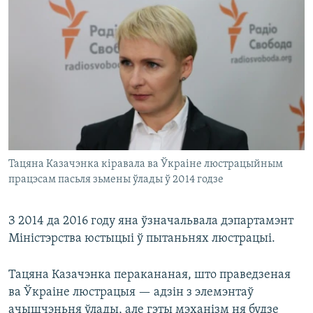
Тацяна Казачэнка кіравала ва Ўкраіне люстрацыйным
працэсам пасьля зьмены ўлады ў 2014 годзе
З 2014 да 2016 году яна ўзначальвала дэпартамэнт
Міністэрства юстыцыі ў пытаньнях люстрацыі.
Тацяна Казачэнка перакананая, што праведзеная
ва Ўкраіне люстрацыя — адзін з элемэнтаў
ачышчэньня ўлады, але гэты мэханізм ня будзе