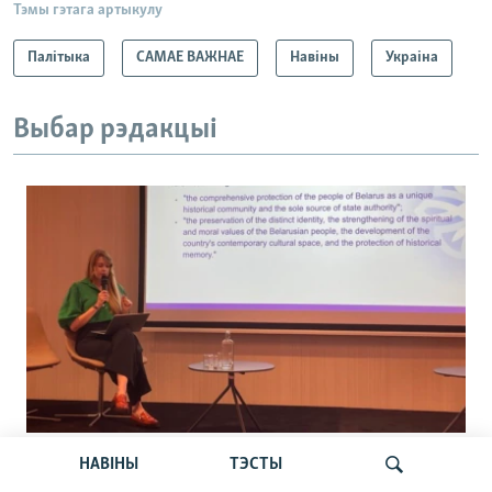
Тэмы гэтага артыкулу
Палітыка
САМАЕ ВАЖНАЕ
Навіны
Украіна
Выбар рэдакцыі
«Усё кепска і вельмі кепска».
НАВІНЫ
ТЭСТЫ