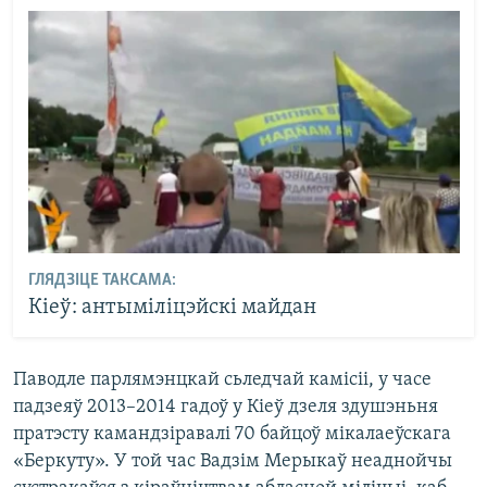
ГЛЯДЗІЦЕ ТАКСАМА:
Кіеў: антыміліцэйскі майдан
Паводле парлямэнцкай сьледчай камісіі, у часе
падзеяў 2013–2014 гадоў у Кіеў дзеля здушэньня
пратэсту камандзіравалі 70 байцоў мікалаеўскага
«Беркуту». У той час Вадзім Мерыкаў неаднойчы