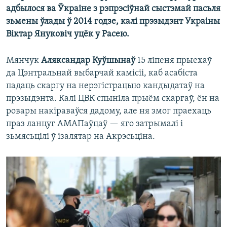
адбылося ва Ўкраіне з рэпрэсіўнай сыстэмай пасьля
зьмены ўлады ў 2014 годзе, калі прэзыдэнт Украіны
Віктар Януковіч уцёк у Расею.
Мянчук
Аляксандар Куўшынаў
15 ліпеня прыехаў
да Цэнтральнай выбарчай камісіі, каб асабіста
падаць скаргу на нерэгістрацыю кандыдатаў на
прэзыдэнта. Калі ЦВК спыніла прыём скаргаў, ён на
ровары накіраваўся дадому, але ня змог праехаць
праз ланцуг АМАПаўцаў — яго затрымалі і
зьмясьцілі ў ізалятар на Акрэсьціна.