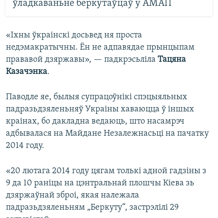
ўладкаваньне беркутаўцаў у АМАП
«Іхны ўкраінскі досьвед ня проста
недэмакратычны. Ён не адпавядае прынцыпам
прававой дзяржавы», — падкрэсьліла
Тацяна
Казачэнка
.
Паводле яе, былыя супрацоўнікі спэцыяльных
падразьдзяленьняў Украіны хаваюцца ў іншых
краінах, бо дакладна ведаюць, што насамрэч
адбывалася на Майдане Незалежнасьці на пачатку
2014 году.
«20 лютага 2014 году цягам толькі адной гадзіны з
9 да 10 раніцы на цэнтральнай плошчы Кіева зь
дзяржаўнай зброі, якая належала
падразьдзяленьням „Беркуту“, застрэлілі 29