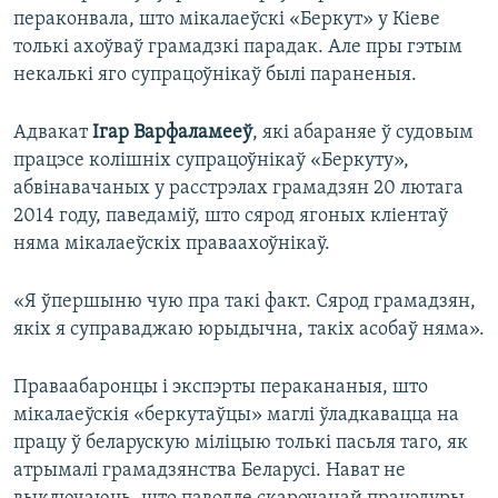
пераконвала, што мікалаеўскі «Беркут» у Кіеве
толькі ахоўваў грамадзкі парадак. Але пры гэтым
некалькі яго супрацоўнікаў былі параненыя.
Адвакат
Ігар Варфаламееў
, які абараняе ў судовым
працэсе колішніх супрацоўнікаў «Беркуту»,
абвінавачаных у расстрэлах грамадзян 20 лютага
2014 году, паведаміў, што сярод ягоных кліентаў
няма мікалаеўскіх праваахоўнікаў.
«Я ўпершыню чую пра такі факт. Сярод грамадзян,
якіх я суправаджаю юрыдычна, такіх асобаў няма».
Праваабаронцы і экспэрты перакананыя, што
мікалаеўскія «беркутаўцы» маглі ўладкавацца на
працу ў беларускую міліцыю толькі пасьля таго, як
атрымалі грамадзянства Беларусі. Нават не