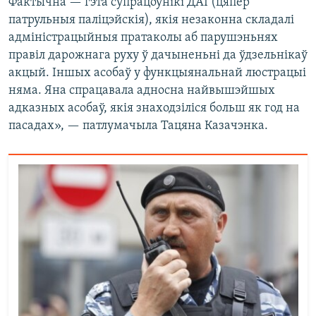
Фактычна — гэта супрацоўнікі ДАІ (цяпер
патрульныя паліцэйскія), якія незаконна складалі
адміністрацыйныя пратаколы аб парушэньнях
правіл дарожнага руху ў дачыненьні да ўдзельнікаў
акцый. Іншых асобаў у функцыянальнай люстрацыі
няма. Яна спрацавала адносна найвышэйшых
адказных асобаў, якія знаходзіліся больш як год на
пасадах», — патлумачыла Тацяна Казачэнка.