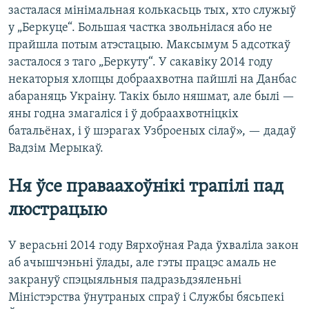
засталася мінімальная колькасьць тых, хто служыў
у „Беркуце“. Большая частка звольнілася або не
прайшла потым атэстацыю. Максымум 5 адсоткаў
засталося з таго „Беркуту“. У сакавіку 2014 году
некаторыя хлопцы добраахвотна пайшлі на Данбас
абараняць Украіну. Такіх было няшмат, але былі —
яны годна змагаліся і ў добраахвотніцкіх
батальёнах, і ў шэрагах Узброеных сілаў», — дадаў
Вадзім Мерыкаў.
Ня ўсе праваахоўнікі трапілі пад
люстрацыю
У верасьні 2014 году Вярхоўная Рада ўхваліла закон
аб ачышчэньні ўлады, але гэты працэс амаль не
закрануў спэцыяльныя падразьдзяленьні
Міністэрства ўнутраных спраў і Службы бясьпекі