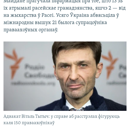
Майдане прагучала інфармацыя пра тое, што 13 зь
іх атрымалі расейскае грамадзянства, яшчэ 2 — від
на жыхарства ў Расеі. Усяго Ўкраіна абвясьціла ў
міжнародны вышук 21 былога супрацоўніка
праваахоўных органаў.
Адвакат Віталь Тытыч: у справе аб расстрэлах фігуруюць
каля 150 праваахоўнікаў