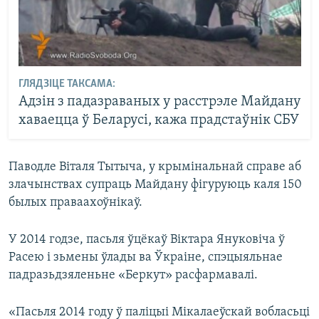
ГЛЯДЗІЦЕ ТАКСАМА:
Адзін з падазраваных у расстрэле Майдану
хаваецца ў Беларусі, кажа прадстаўнік СБУ
Паводле Віталя Тытыча, у крымінальнай справе аб
злачынствах супраць Майдану фігуруюць каля 150
былых праваахоўнікаў.
У 2014 годзе, пасьля ўцёкаў Віктара Януковіча ў
Расею і зьмены ўлады ва Ўкраіне, спэцыяльнае
падразьдзяленьне «Беркут» расфармавалі.
«Пасьля 2014 году ў паліцыі Мікалаеўскай вобласьці