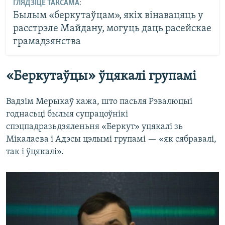
ГЛЯДЗІЦЕ ТАКСАМА:
Былым «беркутаўцам», якіх вінавацяць у
расстрэле Майдану, могуць даць расейскае
грамадзянства
«Беркутаўцы» ўцякалі групамі
Вадзім Мерыкаў кажа, што пасьля Рэвалюцыі
годнасьці былыя супрацоўнікі
спэцпадразьдзяленьня «Беркут» уцякалі зь
Мікалаева і Адэсы цэлымі групамі — «як сябравалі,
так і ўцякалі».