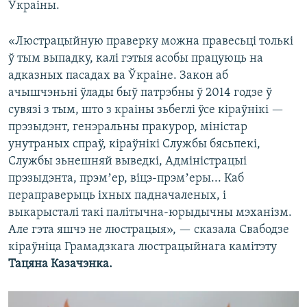
Ўкраіны.
«Люстрацыйную праверку можна правесьці толькі
ў тым выпадку, калі гэтыя асобы працуюць на
адказных пасадах ва Ўкраіне. Закон аб
ачышчэньні ўлады быў патрэбны ў 2014 годзе ў
сувязі з тым, што з краіны зьбеглі ўсе кіраўнікі —
прэзыдэнт, генэральны пракурор, міністар
унутраных спраў, кіраўнікі Службы бясьпекі,
Службы зьнешняй выведкі, Адміністрацыі
прэзыдэнта, прэмʼер, віцэ-прэмʼеры... Каб
пераправерыць іхных падначаленых, і
выкарысталі такі палітычна-юрыдычны мэханізм.
Але гэта яшчэ не люстрацыя», — сказала Свабодзе
кіраўніца Грамадзкага люстрацыйнага камітэту
Тацяна Казачэнка.