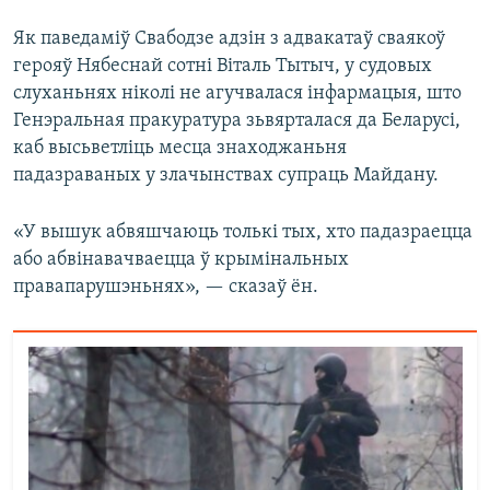
Як паведаміў Свабодзе адзін з адвакатаў сваякоў
герояў Нябеснай сотні Віталь Тытыч, у судовых
слуханьнях ніколі не агучвалася інфармацыя, што
Генэральная пракуратура зьвярталася да Беларусі,
каб высьветліць месца знаходжаньня
падазраваных у злачынствах супраць Майдану.
«У вышук абвяшчаюць толькі тых, хто падазраецца
або абвінавачваецца ў крымінальных
правапарушэньнях», — сказаў ён.