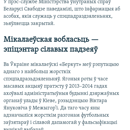
У прэс-службе Міністэрства ўнутраных спраў
Беларусі Свабодзе паведамілі, што інфармацыя аб
асобах, якія служаць у спэцпадраздзяленьнях,
зьяўляецца закрытай.
Мікалаеўская вобласьць —
эпіцэнтар сілавых падзеяў
Ва Ўкраіне мікалаеўскі «Беркут» меў рэпутацыю
аднаго з найбольш жорсткіх
спэцпадразьдзяленьняў. Ягоныя роты ў часе
масавых акцыяў пратэсту ў 2013–2014 гадах
ахоўвалі адміністратыўныя будынкі дзяржаўных
органаў улады ў Кіеве, рэзыдэнцыю Віктара
Януковіча ў Межыгор’і. Да таго часу яны
адзначыліся жорсткім разгонам футбольных
заўзятараў і сілавой дапамогай у фальсыфікацыі
вынікаў выбараў.