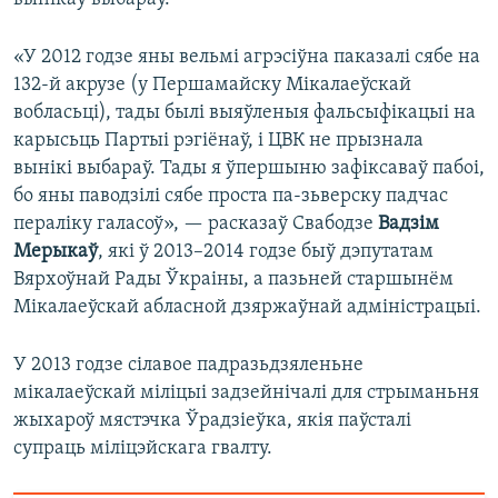
«У 2012 годзе яны вельмі агрэсіўна паказалі сябе на
132-й акрузе (у Першамайску Мікалаеўскай
вобласьці), тады былі выяўленыя фальсыфікацыі на
карысьць Партыі рэгіёнаў, і ЦВК не прызнала
вынікі выбараў. Тады я ўпершыню зафіксаваў пабоі,
бо яны паводзілі сябе проста па-зьверску падчас
пераліку галасоў», — расказаў Свабодзе
Вадзім
Мерыкаў
, які ў 2013–2014 годзе быў дэпутатам
Вярхоўнай Рады Ўкраіны, а пазьней старшынём
Мікалаеўскай абласной дзяржаўнай адміністрацыі.
У 2013 годзе сілавое падразьдзяленьне
мікалаеўскай міліцыі задзейнічалі для стрыманьня
жыхароў мястэчка Ўрадзіеўка, якія паўсталі
супраць міліцэйскага гвалту.