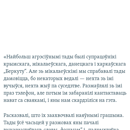
«Найбольш агрэсіўнымі тады былі супрацоўнікі
крымскага, мікалаеўскага, данецкага і харкаўскага
„Беркуту“. Але зь мікалаеўскімі мы спрабавалі тады
дамовіцца, бо некаторых ведалі — нехта зь імі
вучыўся, нехта жыў па суседзтве. Размаўлялі зь імі
праз тэлефон, але потым ім забаранілі кантактаваць
нават са сваякамі, і яны нам скардзіліся на гэта.
Расказвалі, што іх заахвочвалі наяўнымі грашыма.
Тады ўсё часьцей у размовах яны пачалі