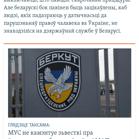
выключаюць, што паводле скарочанай працэдуры.
Але беларускі бок павінен быць зацікаўлены, каб
людзі, якіх падазраюць у датычнасьці да
парушэньняў правоў чалавека ва Ўкраіне, не
знаходзіліся на дзяржаўнай службе ў Беларусі.
ГЛЯДЗІЦЕ ТАКСАМА:
МУС не камэнтуе зьвесткі пра