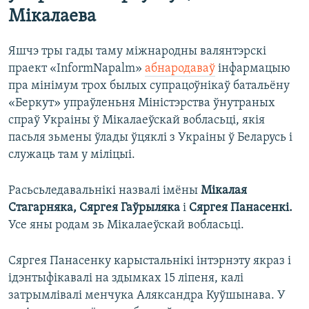
Мікалаева
Яшчэ тры гады таму міжнародны валянтэрскі
праект «InformNapalm»
абнародаваў
інфармацыю
пра мінімум трох былых супрацоўнікаў батальёну
«Беркут» упраўленьня Міністэрства ўнутраных
спраў Украіны ў Мікалаеўскай вобласьці, якія
пасьля зьмены ўлады ўцяклі з Украіны ў Беларусь і
служаць там у міліцыі.
Расьсьледавальнікі назвалі імёны
Мікалая
Стагарняка, Сяргея Гаўрыляка
і
Сяргея Панасенкі.
Усе яны родам зь Мікалаеўскай вобласьці.
Сяргея Панасенку
карыстальнікі інтэрнэту якраз і
ідэнтыфікавалі на здымках 15 ліпеня, калі
затрымлівалі менчука Аляксандра Куўшынава. У