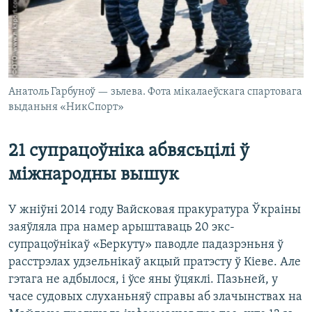
Анатоль Гарбуноў — зьлева. Фота мікалаеўскага спартовага
выданьня «НикСпорт»
21 супрацоўніка абвясьцілі ў
міжнародны вышук
У жніўні 2014 году Вайсковая пракуратура Ўкраіны
заяўляла пра намер арыштаваць 20 экс-
супрацоўнікаў «Беркуту» паводле падазрэньня ў
расстрэлах удзельнікаў акцый пратэсту ў Кіеве. Але
гэтага не адбылося, і ўсе яны ўцяклі. Пазьней, у
часе судовых слуханьняў справы аб злачынствах на