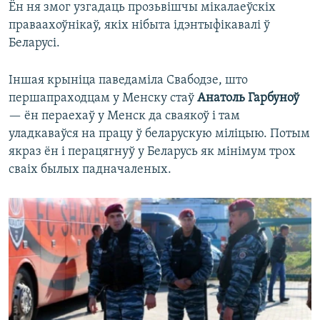
Ён ня змог узгадаць прозьвішчы мікалаеўскіх
праваахоўнікаў, якіх нібыта ідэнтыфікавалі ў
Беларусі.
Іншая крыніца паведаміла Свабодзе, што
першапраходцам у Менску стаў
Анатоль Гарбуноў
— ён пераехаў у Менск да сваякоў і там
уладкаваўся на працу ў беларускую міліцыю. Потым
якраз ён і перацягнуў у Беларусь як мінімум трох
сваіх былых падначаленых.