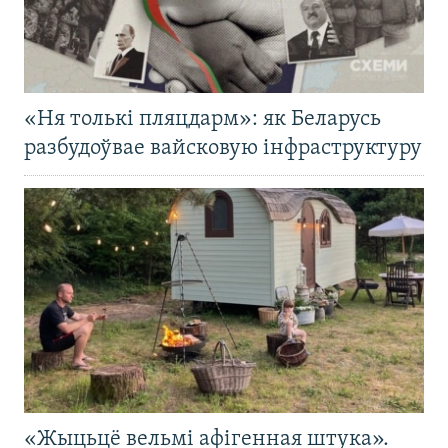
«Ня толькі пляцдарм»: як Беларусь
разбудоўвае вайсковую інфраструктуру
«Жыцьцё вельмі афігенная штука».