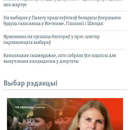
яна жартуе
На выбарах у Палату прадстаўнікоў беларусы ўпершыню
будуць галасаваць у Віетнаме, Гішпаніі і Швэцыі
Ярмошына ня пусьціць блогераў у прэс-цэнтар
парлямэнцкіх выбараў
Канапацкая сьцьвярджае, што сабрала ўсе подпісы для
вылучэньня кандыдатам у дэпутаты
Выбар рэдакцыі