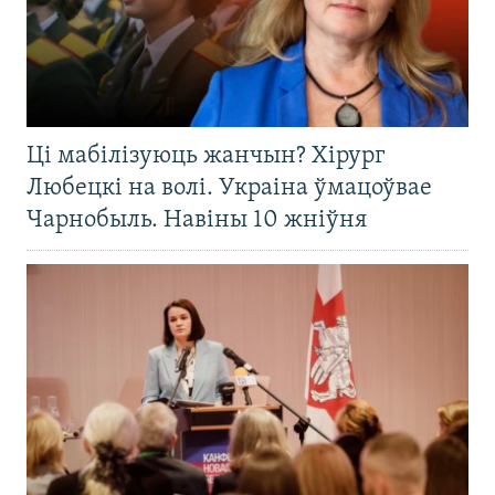
Ці мабілізуюць жанчын? Хірург
Любецкі на волі. Украіна ўмацоўвае
Чарнобыль. Навіны 10 жніўня