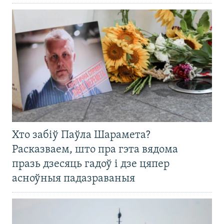
Хто забіў Паўла Шарамета?
Расказваем, што пра гэта вядома
празь дзесяць гадоў і дзе цяпер
асноўныя падазраваныя