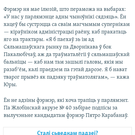
Фэрмэр ня мае ілюзій, што пераможа на выбарах:
«У нас у парлямэнце адны чыноўнікі сядзяць». Ён
хацеў бы сустрэцца са сваім магчымым супернікам
— кіраўніком адміністрацыі раёну, каб пракатаць
яго на трактары. «Я б паехаў зь ім ад
Сяльмашаўскага рынку па Дворнікава ў бок
Пакалюбічаў, аж да траўматалёгіі ў сяльмашаўскай
бальніцы — каб нам там зашылі галовы, якія мы
разабʼём, калі праедзем па гэтай дарозе. Я б нават
тварог прывёз як падзяку траўматолягам», — кажа
Юры.
Ён не адзіны фэрмэр, які хоча трапіць у парлямэнт.
Па Жлобінскай акрузе № 40 зьбірае подпісы за
вылучэньне кандыдатам фэрмэр Пятро Карабанаў.
Сталі сьведкам падзеі?