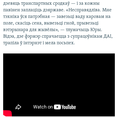
дзевяць транспартных сродкаў — і за кожны
павінен заплаціць дзяржаве. «Несправядліва. Мне
тэхніка ўся патрэбная — завезьці ваду каровам на
поле, скасіць сена, вывезьці гной, прывезьці
вэтэрынара для жывёлы», — тлумачыць Юры.
Відэа, дзе фэрмэр спрачаецца з супрацоўнікам ДАІ,
трапіла ў інтэрнэт і мела посьпех.