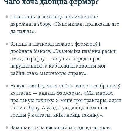
Чаго хоча дабіцца фэрмэр?
Скасаваць ці зьмяніць прымяненьне
дарожнага збору. «Напрыклад, прывязаць яго
да паліва».
Зьняць падатковы цяжар з фэрмэраў і
дробнага бізнэсу. «Эканоміка павінна расьці
не ад штрафаў — як у нас народ спрэс
парушальнікі, а каб кожны ахвотны мог
рабіць сваю маленькую справу».
Новую тэхніку, якая стаіць цяпер разабраная ў
калгасах — аддаць фэрмэрам. «Мы марым
пра такую тэхніку. У мяне тры трактары, адзін
я сам сабраў. А ўлады ўкідаюць шалёныя
грошы ў калгасы, якія гнояць тэхніку».
Замацаваць за вясковай моладзьдзю, якая