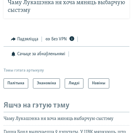
Чаму Лукашэнка ня хоча мяняць выбарчую
сыстэму
Падзяліцца
Без VPN
Сачыце за абнаўленьнямі
Тэмы гэтага артыкулу
Палітыка
Эканоміка
Людзі
Навіны
Яшчэ на гэтую тэму
Чаму Лукашэнка ня хоча мяняць выбарчую сыстэму
Ганна Бонд вылучаецца ў дэпутаты. У ЦВК мяркуюць, што