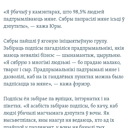
«Я ўбачыў у камэнтарах, што 98,5% людзей
падтрымліваюць мяне. Сябры папрасілі мяне ісьці ў
дэпутаты», — кажа Юры.
Сябры пайшлі ў ягоную ініцыятыўную групу.
Зьбіраць подпісы пагадзіліся прадпрымальнікі, якія
маюць невялікі бізнэс — шынамантаж, цырульню.
«Я сябрую з многімі людзьмі — бо прадаю малако,
тварог і сыр. Прадпрымальнікі падтрымалі мяне і
дазволілі, каб на іх гандлёвых пунктах можна было
падпісацца за мяне», — кажа фэрмэр.
Подпісы ён зьбірае па вуліцах, інтэрнатах і на
пікетах. «Я асабіста зьбіраю подпісы, бо хачу, каб
людзі ўбачылі магчымага дэпутата ў вочы. Як
высьветлілася, яны наагул ня ведаюць, хто ад іх
прайшоў у парлямэнт, у вочы ня бачылі тых