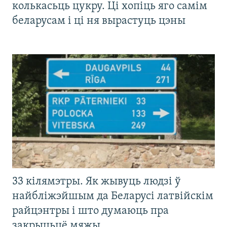
колькасьць цукру. Ці хопіць яго самім
беларусам і ці ня вырастуць цэны
33 кілямэтры. Як жывуць людзі ў
найбліжэйшым да Беларусі латвійскім
райцэнтры і што думаюць пра
закрыцьцё мяжы