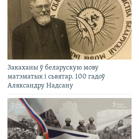
Закаханы ў беларускую мову
матэматык і сьвятар. 100 гадоў
Аляксандру Надсану