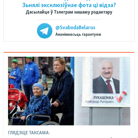
Зьнялі эксклюзіўнае фота ці відэа?
Дасылайце ў Тэлеграм нашаму рэдактару
@SvabodaBelarus
Ананімнасьць гарантуем
ГЛЯДЗІЦЕ ТАКСАМА: