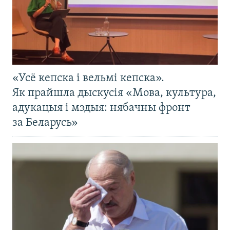
«Усё кепска і вельмі кепска».
Як прайшла дыскусія «Мова, культура,
адукацыя і мэдыя: нябачны фронт
за Беларусь»