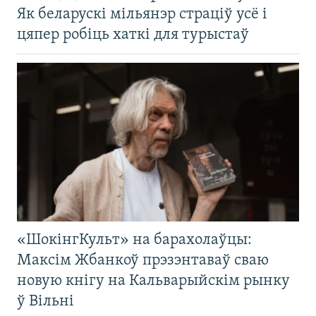
Як беларускі мільянэр страціў усё і
цяпер робіць хаткі для турыстаў
«ШокінгКульт» на барахолаўцы:
Максім Жбанкоў прэзэнтаваў сваю
новую кнігу на Кальварыйскім рынку
ў Вільні