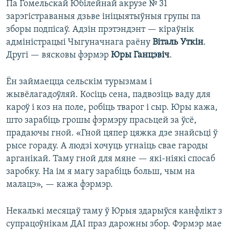
Па Гомельскай Юбілейнай акрузе № 31
зарэгістраваныя дзьве ініцыятыўныя групы па
зборы подпісаў. Адзін прэтэндэнт — кіраўнік
адміністрацыі Чыгуначнага раёну
Віталь Уткін
.
Другі — вясковы фэрмэр
Юры Ганцэвіч
.
Ён займаецца сельскім турызмам і
жывёлагадоўляй. Косіць сена, падвозіць ваду для
кароў і коз на поле, робіць тварог і сыр. Юры кажа,
што зарабіць грошы фэрмэру прасьцей за ўсё,
прадаючы гной. «Гной цяпер цяжка дзе знайсьці ў
рысе гораду. А людзі хочуць угнаіць свае гароды
арганікай. Таму гной для мяне — які-ніякі спосаб
заробку. На ім я магу зарабіць больш, чым на
малацэ», — кажа фэрмэр.
Некалькі месяцаў таму ў Юрыя здарыўся канфлікт з
супрацоўнікам ДАІ праз дарожны збор. Фэрмэр мае