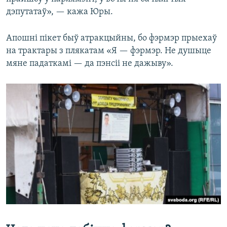
дэпутатаў», — кажа Юры.
Апошні пікет быў атракцыйны, бо фэрмэр прыехаў
на трактары з плякатам «Я — фэрмэр. Не душыце
мяне падаткамі — да пэнсіі не дажыву».