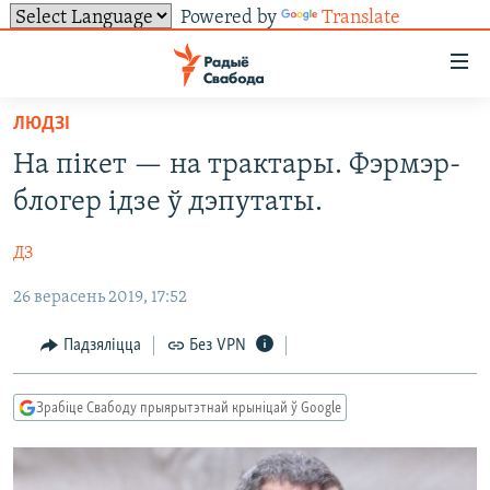
Powered by
Translate
Лінкі
ўнівэрсальнага
доступу
ЛЮДЗІ
НАВІНЫ
Перайсьці
На пікет — на трактары. Фэрмэр-
да
ТОЛЬКІ НА СВАБОДЗЕ
УСЕ НАВІНЫ
блогер ідзе ў дэпутаты.
галоўнага
СУВЯЗЬ
ВІДЭА І ФОТА
ТЭСТЫ
зьместу
ДЗ
Перайсьці
ПАДПІСАЦЦА
ЛЮДЗІ
БЛОГІ
АБЫСЬЦІ БЛЯКАВАНЬНЕ
да
26 верасень 2019, 17:52
ПАЛІТЫКА
ГІСТОРЫЯ НА СВАБОДЗЕ
ПАДЗЯЛІЦЦА ІНФАРМАЦЫЯЙ
RSS
галоўнай
САЧЫЦЕ ЗА АБНАЎЛЕНЬНЯМІ
навігацыі
ЭКАНОМІКА
ПАДКАСТЫ
ПАДКАСТЫ
Падзяліцца
Без VPN
Перайсьці
ВАЙНА
КНІГІ
FACEBOOK
да
Зрабіце Свабоду прыярытэтнай крыніцай ў Google
БЕЛАРУСЫ НА ВАЙНЕ
АЎДЫЁКНІГІ
TWITTER
пошуку
ПАЛІТВЯЗЬНІ
PREMIUM
Усе сайты РС/РСЭ