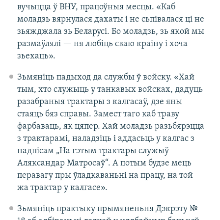
вучыцца ў ВНУ, працоўныя месцы. «Каб
моладзь вярнулася дахаты і не сьпівалася ці не
зьяжджала зь Беларусі. Бо моладзь, зь якой мы
размаўлялі — ня любіць сваю краіну і хоча
зьехаць».
Зьмяніць падыход да службы ў войску. «Хай
тым, хто служыць у танкавых войсках, дадуць
разабраныя трактары з калгасаў, дзе яны
стаяць бяз справы. Замест таго каб траву
фарбаваць, як цяпер. Хай моладзь разьбярэцца
з трактарамі, наладзіць і аддасьць у калгас з
надпісам „На гэтым трактары служыў
Аляксандар Матросаў“. А потым будзе мець
перавагу пры ўладкаваньні на працу, на той
жа трактар у калгасе».
Зьмяніць практыку прымяненьня Дэкрэту №