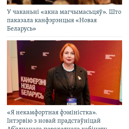
У чаканьні «акна магчымасьцяў». Што
паказала канфэрэнцыя «Новая
Беларусь»
«Я некамфортная фэміністка».
Інтэрвію з новай прадстаўніцай