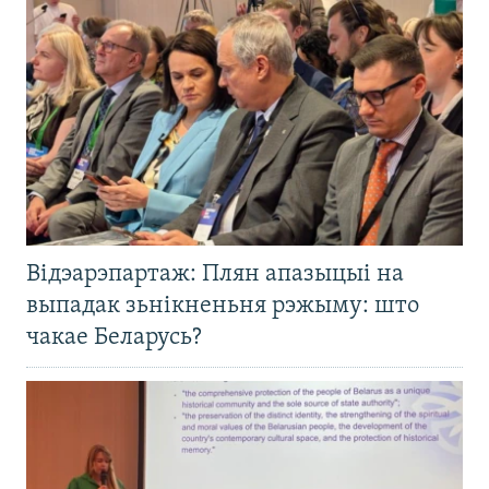
Відэарэпартаж: Плян апазыцыі на
выпадак зьнікненьня рэжыму: што
чакае Беларусь?