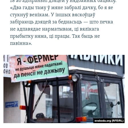
18 аб адбіраньні дзяцей у нядбайных бацькоў.
«Два гады таму ў мяне забралі дачку, бо я яе
стукнуў венікам. У іншых вяскоўцаў
забіраюць дзяцей за беднасьць — што печка
не адпавядае нарматывам, ці вялікага
прыбытку няма, ці працы. Так быць не
павінна».