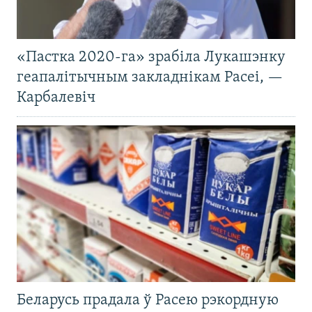
«Пастка 2020-га» зрабіла Лукашэнку
геапалітычным закладнікам Расеі, —
Карбалевіч
Беларусь прадала ў Расею рэкордную