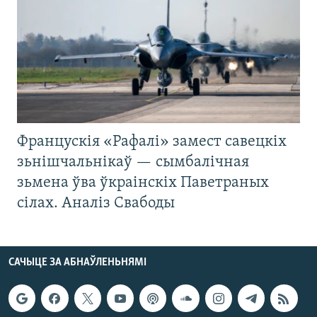
Францускія «Рафалі» замест савецкіх
зьнішчальнікаў — сымбалічная
зьмена ўва ўкраінскіх Паветраных
сілах. Аналіз Свабоды
САЧЫЦЕ ЗА АБНАЎЛЕНЬНЯМІ