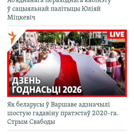
Аб’яднанага пераходнага кабінэту
ў сацыяльнай палітыцы Юліяй
Міцкевіч
Як беларусы ў Варшаве адзначылі
шостую гадавіну пратэстаў 2020-га.
Стрым Свабоды