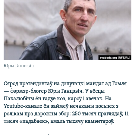
КУЛЬТУРА
МОВА
КАЛЯНДАР
НА ХВАЛЯХ СВАБОДЫ
Юры Ганцэвіч
Сярод прэтэндэнтаў на дэпутацкі мандат ад Гомля
— фэрмэр-блогер Юры Ганцэвіч. У вёсцы
Пакалюбічы ён гадуе коз, кароў і авечак. На
Youtube-канале ён займеў нечаканы посьпех з
ролікам пра дарожны збор: 250 тысяч праглядаў, 11
тысяч «падабаек», амаль тысячу камэнтароў.