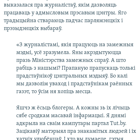
выказалася пра журналістаў, якім дазволяць
працаваць у адмысловым прэсавым цэнтры. Яго
традыцыйна ствараюць падчас парлямэнцкіх і
прэзыдэнцкіх выбараў.
«З журналістамі, якія працуюць на замежныя
мэдыі, усё зразумела. Яны акрэдытуюцца
празь Міністэрства замежных спраў. А што
рабіць з нашымі? Прапаную прапускаць толькі
прадстаўнікоў цэнтральных мэдыяў. Бо калі
мы дазволім уваход і прадстаўнікам раённых
газэт, то ўсім ня хопіць месца.
Яшчэ ж ёсьць блогеры. А кожны зь іх лічыць
сябе сродкам масавай інфармацыі. Я днямі
адкрыла на сваім кампутары партал Tut.by.
Зацікавіў матэрыял пра знакамітых людзей і іх
хатніх улюбёнцаў. І хто вы думаеце, гэтыя