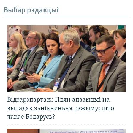
Выбар рэдакцыі
Відэарэпартаж: Плян апазыцыі на
выпадак зьнікненьня рэжыму: што
чакае Беларусь?