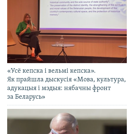
«Усё кепска і вельмі кепска».
Як прайшла дыскусія «Мова, культура,
адукацыя і мэдыя: нябачны фронт
за Беларусь»