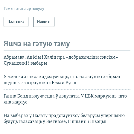
Тэмы гэтага артыкулу
Палітыка
Навіны
Яшчэ на гэтую тэму
Абрамава, Анісім і Халіп пра «добразычлівы сэксізм»
Лукашэнкі і выбары
У менскай школе адмаўляюць, што настаўнікі зьбіралі
подпісы за кіраўніка «Белай Русі»
Ганна Бонд вылучаецца ў дэпутаты. У ЦВК мяркуюць, што
яна жартуе
На выбарах у Палату прадстаўнікоў беларусы ўпершыню
будуць галасаваць у Віетнаме, Гішпаніі і Швэцыі