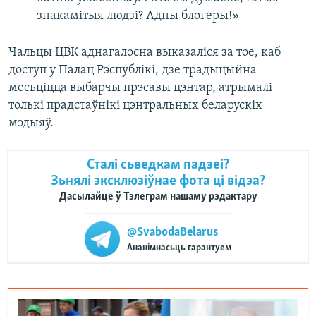
знакамітыя людзі? Адны блогеры!»
Чальцы ЦВК аднагалосна выказаліся за тое, каб
доступ у Палац Рэспублікі, дзе традыцыйна
месьціцца выбарчы прэсавы цэнтар, атрымалі
толькі прадстаўнікі цэнтральных беларускіх
мэдыяў.
Сталі сьведкам падзеі?
Зьнялі эксклюзіўнае фота ці відэа?
Дасылайце ў Тэлеграм нашаму рэдактару
@SvabodaBelarus
Ананімнасьць гарантуем