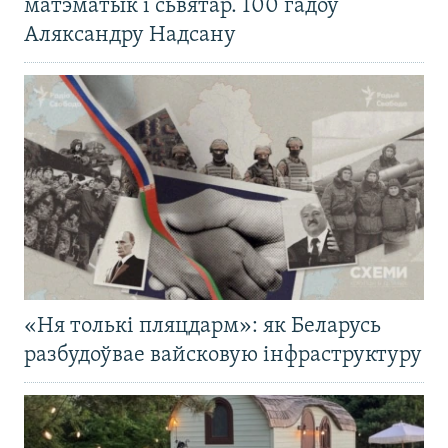
матэматык і сьвятар. 100 гадоў
Аляксандру Надсану
«Ня толькі пляцдарм»: як Беларусь
разбудоўвае вайсковую інфраструктуру