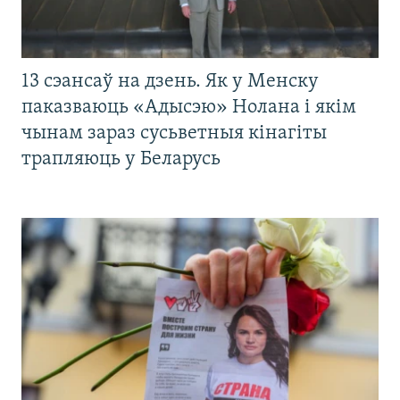
13 сэансаў на дзень. Як у Менску
паказваюць «Адысэю» Нолана і якім
чынам зараз сусьветныя кінагіты
трапляюць у Беларусь