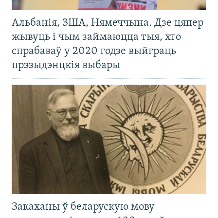
Альбанія, ЗША, Нямеччына. Дзе цяпер
жывуць і чым займаюцца тыя, хто
спрабаваў у 2020 годзе выйграць
прэзыдэнцкія выбары
Закаханы ў беларускую мову