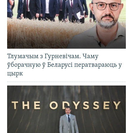
Тлумачым з Гурневічам. Чаму
ўборачную ў Беларусі ператвараюць у
цырк