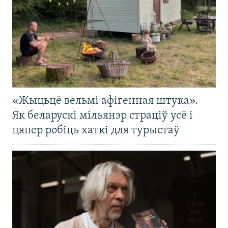
«Жыцьцё вельмі афігенная штука».
Як беларускі мільянэр страціў усё і
цяпер робіць хаткі для турыстаў