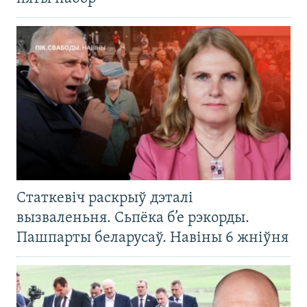
Статкевіч раскрыў дэталі
вызваленьня. Сьпёка б’е рэкорды.
Пашпарты беларусаў. Навіны 6 жніўня