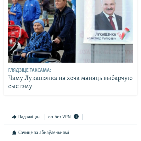
ГЛЯДЗІЦЕ ТАКСАМА:
Чаму Лукашэнка ня хоча мяняць выбарчую
сыстэму
Падзяліцца
Без VPN
Сачыце за абнаўленьнямі