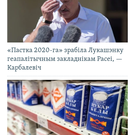
«Пастка 2020-га» зрабіла Лукашэнку
геапалітычным закладнікам Расеі, —
Карбалевіч