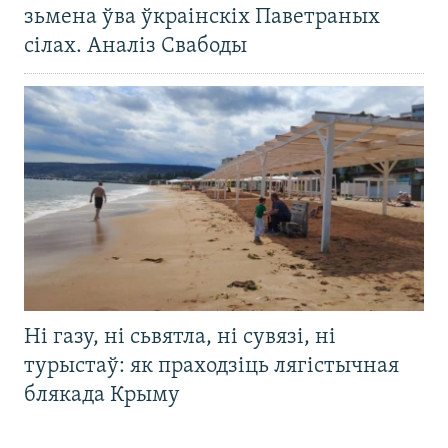
зьмена ўва ўкраінскіх Паветраных
сілах. Аналіз Свабоды
Ні газу, ні сьвятла, ні сувязі, ні
турыстаў: як праходзіць лягістычная
блякада Крыму