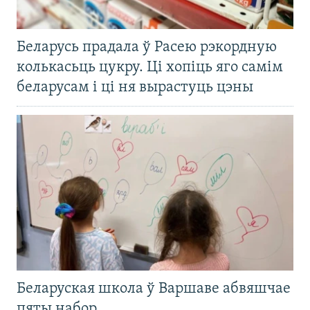
Беларусь прадала ў Расею рэкордную
колькасьць цукру. Ці хопіць яго самім
беларусам і ці ня вырастуць цэны
Беларуская школа ў Варшаве абвяшчае
пяты набор