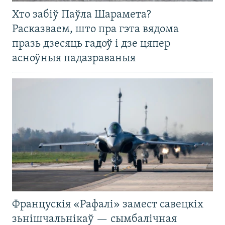
Хто забіў Паўла Шарамета?
Расказваем, што пра гэта вядома
празь дзесяць гадоў і дзе цяпер
асноўныя падазраваныя
Францускія «Рафалі» замест савецкіх
зьнішчальнікаў — сымбалічная