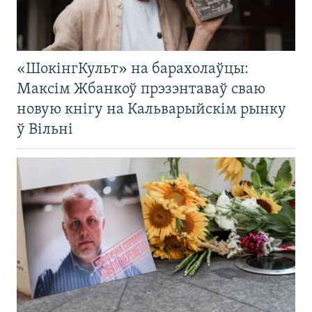
«ШокінгКульт» на барахолаўцы:
Максім Жбанкоў прэзэнтаваў сваю
новую кнігу на Кальварыйскім рынку
ў Вільні