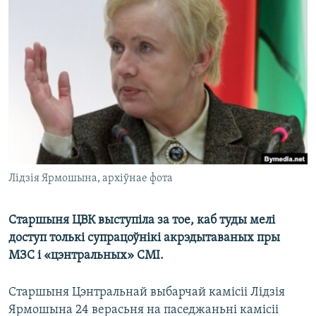
КУЛЬТУРА
МОВА
КАЛЯНДАР
НА ХВАЛЯХ СВАБОДЫ
Лідзія Ярмошына, архіўнае фота
Старшыня ЦВК выступіла за тое, каб туды мелі
доступ толькі супрацоўнікі акрэдытаваных пры
МЗС і «цэнтральных» СМІ.
Старшыня Цэнтральнай выбарчай камісіі Лідзія
Ярмошына 24 верасьня на паседжаньні камісіі