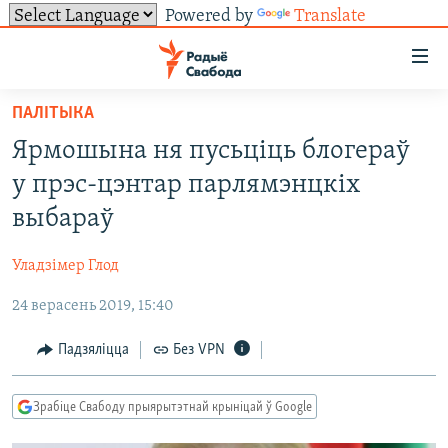
Powered by
Translate
Лінкі
ўнівэрсальнага
доступу
ПАЛІТЫКА
НАВІНЫ
Перайсьці
Ярмошына ня пусьціць блогераў
да
ТОЛЬКІ НА СВАБОДЗЕ
УСЕ НАВІНЫ
у прэс-цэнтар парлямэнцкіх
галоўнага
СУВЯЗЬ
ВІДЭА І ФОТА
ТЭСТЫ
зьместу
выбараў
Перайсьці
ПАДПІСАЦЦА
ЛЮДЗІ
БЛОГІ
АБЫСЬЦІ БЛЯКАВАНЬНЕ
да
Уладзімер Глод
ПАЛІТЫКА
ГІСТОРЫЯ НА СВАБОДЗЕ
ПАДЗЯЛІЦЦА ІНФАРМАЦЫЯЙ
RSS
галоўнай
САЧЫЦЕ ЗА АБНАЎЛЕНЬНЯМІ
24 верасень 2019, 15:40
навігацыі
ЭКАНОМІКА
ПАДКАСТЫ
ПАДКАСТЫ
Перайсьці
ВАЙНА
КНІГІ
FACEBOOK
Падзяліцца
Без VPN
да
БЕЛАРУСЫ НА ВАЙНЕ
АЎДЫЁКНІГІ
TWITTER
пошуку
Зрабіце Свабоду прыярытэтнай крыніцай ў Google
ПАЛІТВЯЗЬНІ
PREMIUM
Усе сайты РС/РСЭ