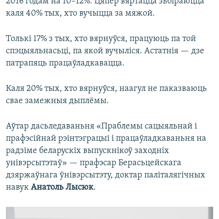
2016 годам на 10–12%. Цяпер вяртацца зьбіраюцца
каля 40% тых, хто вучыцца за мяжой.
Толькі 17% з тых, хто вярнуўся, працуюць па той
спэцыяльнасьці, па якой вучыліся. Астатнія — дзе
патрапяць працаўладкавацца.
Каля 20% тых, хто вярнуўся, наагул не паказваюць
свае замежныя дыплёмы.
Аўтар дасьледаваньня «Праблемы сацыяльнай і
прафэсійнай рэінтэграцыі і працаўладкаваньня на
радзіме беларускіх выпускнікоў заходніх
унівэрсытэтаў» — прафэсар Берасьцейскага
дзяржаўнага ўнівэрсытэту, доктар паліталягічных
навук
Анатоль Лысюк
.