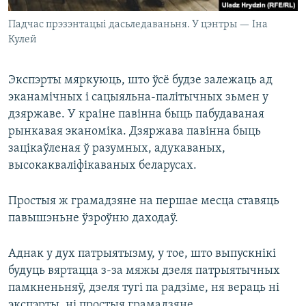
Падчас прэзэнтацыі дасьледаваньня. У цэнтры — Іна
Кулей
Экспэрты мяркуюць, што ўсё будзе залежаць ад
эканамічных і сацыяльна-палітычных зьмен у
дзяржаве. У краіне павінна быць пабудаваная
рынкавая эканоміка. Дзяржава павінна быць
зацікаўленая ў разумных, адукаваных,
высокакваліфікаваных беларусах.
Простыя ж грамадзяне на першае месца ставяць
павышэньне ўзроўню даходаў.
Аднак у дух патрыятызму, у тое, што выпускнікі
будуць вяртацца з-за мяжы дзеля патрыятычных
памкненьняў, дзеля тугі па радзіме, ня вераць ні
экспэрты, ні простыя грамадзяне.