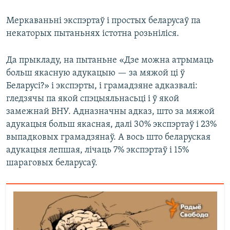
Меркаваньні экспэртаў і простых беларусаў па
некаторых пытаньнях істотна розьніліся.
Да прыкладу, на пытаньне «Дзе можна атрымаць
больш якасную адукацыю — за мяжой ці ў
Беларусі?» і экспэрты, і грамадзяне адказвалі:
гледзячы па якой спэцыяльнасьці і ў якой
замежнай ВНУ. Адназначны адказ, што за мяжой
адукацыя больш якасная, далі 30% экспэртаў і 23%
выпадковых грамадзянаў. А вось што беларуская
адукацыя лепшая, лічаць 7% экспэртаў і 15%
шараговых беларусаў.