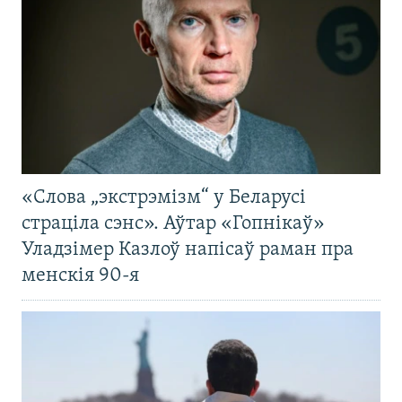
«Слова „экстрэмізм“ у Беларусі
страціла сэнс». Аўтар «Гопнікаў»
Уладзімер Казлоў напісаў раман пра
менскія 90-я