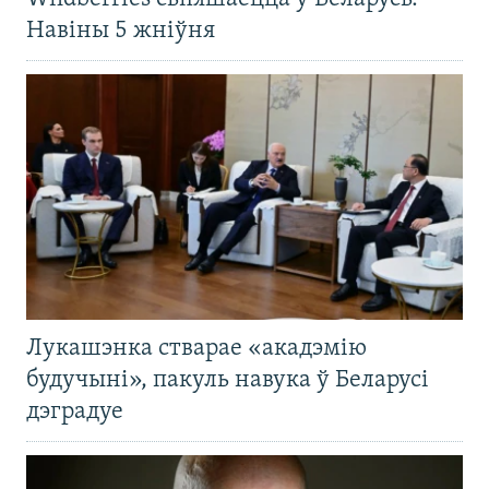
Навіны 5 жніўня
Лукашэнка стварае «акадэмію
будучыні», пакуль навука ў Беларусі
дэградуе