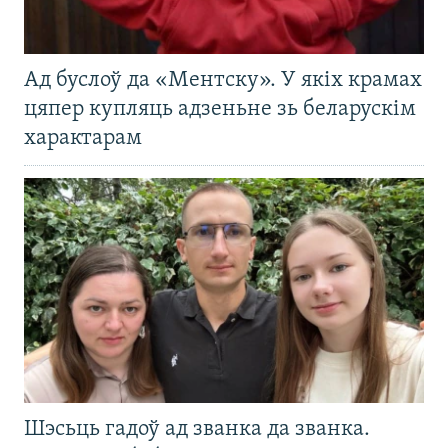
Ад буслоў да «Ментску». У якіх крамах
цяпер купляць адзеньне зь беларускім
характарам
Шэсьць гадоў ад званка да званка.