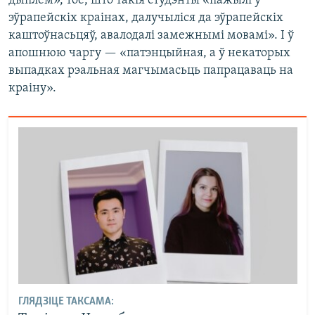
дыплём», тое, што такія студэнты «пажылі ў
эўрапейскіх краінах, далучыліся да эўрапейскіх
каштоўнасьцяў, авалодалі замежнымі мовамі». І ў
апошнюю чаргу — «патэнцыйная, а ў некаторых
выпадках рэальная магчымасьць папрацаваць на
краіну».
ГЛЯДЗІЦЕ ТАКСАМА: