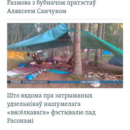
Размова з бубначом пратэстаў
Аляксеем Санчуком
Што вядома пра затрыманых
удзельнікаў нашумелага
«вясёлкавага» фэстывалю пад
Расонамі