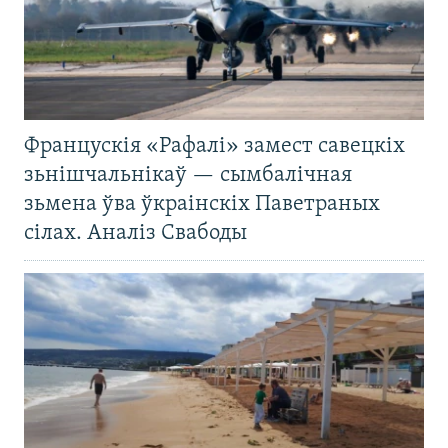
Францускія «Рафалі» замест савецкіх
зьнішчальнікаў — сымбалічная
зьмена ўва ўкраінскіх Паветраных
сілах. Аналіз Свабоды