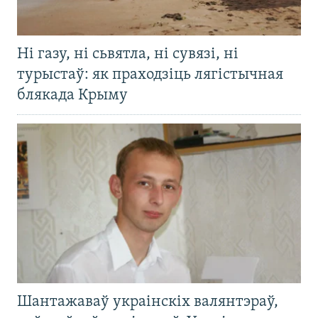
Ні газу, ні сьвятла, ні сувязі, ні
турыстаў: як праходзіць лягістычная
блякада Крыму
Шантажаваў украінскіх валянтэраў,