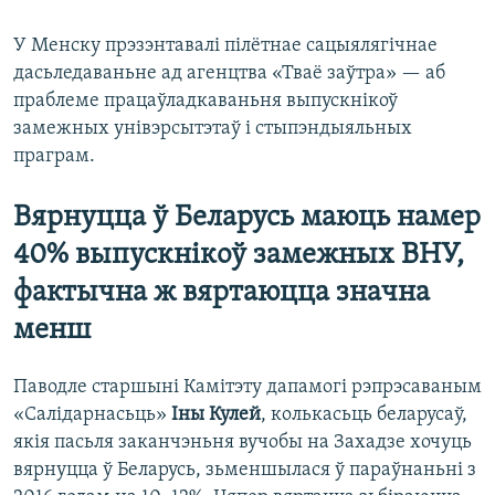
У Менску прэзэнтавалі пілётнае сацыялягічнае
дасьледаваньне ад агенцтва «Тваё заўтра» — аб
праблеме працаўладкаваньня выпускнікоў
замежных унівэрсытэтаў і стыпэндыяльных
праграм.
Вярнуцца ў Беларусь маюць намер
40% выпускнікоў замежных ВНУ,
фактычна ж вяртаюцца значна
менш
Паводле старшыні Камітэту дапамогі рэпрэсаваным
«Салідарнасьць»
Іны Кулей
, колькасьць беларусаў,
якія пасьля заканчэньня вучобы на Захадзе хочуць
вярнуцца ў Беларусь, зьменшылася ў параўнаньні з