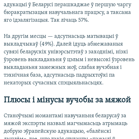
адукацыі ў Беларусі перашкаджае ў першую чаргу
бюракратызацыя навучальнага працэсу, а таксама
яго ідэалягізацыя. Так лічаць 57%.
На другім месцы — адсутнасьць матывацыі ў
выкладчыкаў (49%). Далей ідуць абмежаваныя
сувязі беларускіх унівэрсытэтаў з заходнімі, нізкі
ўзровень выкладаньня ў цэлым і невысокі ўзровень
выкладаньня замежных моў, слабая вучэбная і
тэхнічная база, адсутнасьць падрыхтоўкі па
некаторых сучасных спэцыяльнасьцях.
Плюсы і мінусы вучобы за мяжой
Станоўчымі момантамі навучаньня беларусаў за
мяжой экспэрты назвалі магчымасьць атрымаць
добрую эўрапейскую адукацыю, «балёнскі