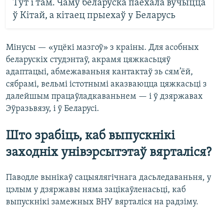
Тут і там. Чаму беларуска паехала вучыцца
ў Кітай, а кітаец прыехаў у Беларусь
Мінусы — «уцёкі мазгоў» з краіны. Для асобных
беларускіх студэнтаў, акрамя цяжкасьцяў
адаптацыі, абмежаваньня кантактаў зь сям’ёй,
сябрамі, вельмі істотнымі аказваюцца цяжкасьці з
далейшым працаўладкаваньнем — і ў дзяржавах
Эўразьвязу, і ў Беларусі.
Што зрабіць, каб выпускнікі
заходніх унівэрсытэтаў вярталіся?
Паводле вынікаў сацыялягічнага дасьледаваньня, у
цэлым у дзяржавы няма зацікаўленасьці, каб
выпускнікі замежных ВНУ вярталіся на радзіму.