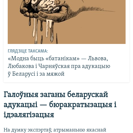
ГЛЯДЗІЦЕ ТАКСАМА:
«Модна быць «батанікам» — Львова,
Любакова і Чарняўская пра адукацыю
ў Беларусі і за мяжой
Галоўныя заганы беларускай
адукацыі — бюракратызацыя і
ідэалягізацыя
На думку экспэртаў, атрыманьню якаснай