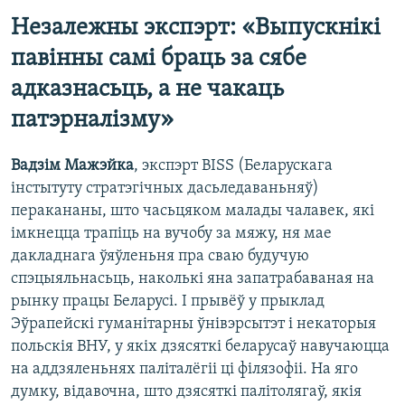
Незалежны экспэрт: «Выпускнікі
павінны самі браць за сябе
адказнасьць, а не чакаць
патэрналізму»
Вадзім Мажэйка
, экспэрт BISS (Беларускага
інстытуту стратэгічных дасьледаваньняў)
перакананы, што часьцяком малады чалавек, які
імкнецца трапіць на вучобу за мяжу, ня мае
дакладнага ўяўленьня пра сваю будучую
спэцыяльнасьць, наколькі яна запатрабаваная на
рынку працы Беларусі. І прывёў у прыклад
Эўрапейскі гуманітарны ўнівэрсытэт і некаторыя
польскія ВНУ, у якіх дзясяткі беларусаў навучаюцца
на аддзяленьнях паліталёгіі ці філязофіі. На яго
думку, відавочна, што дзясяткі палітолягаў, якія