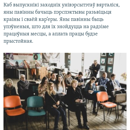
Каб выпускнікі заходніх унівэрсытэтаў вярталіся,
яны павінны бачыць пэрспэктывы разьвіцьця
краіны і сваёй кар’еры. Яны павінны быць
упэўненыя, што для іх знойдуцца на радзіме
працоўныя месцы, а аплата працы будзе
прыстойная.