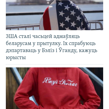
ЗША сталі часьцей адмаўляць
беларусам у прытулку. Іх спрабуюць
дэпартаваць у Бэліз і Ўганду, кажуць
юрысты