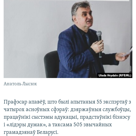
Анатоль Лысюк
Прафэсар апавёў, што былі апытаныя 55 экспэртаў з
чатырох асноўных сфэраў: дзяржаўныя службоўцы,
працаўнікі сыстэмы адукацыі, прадстаўнікі бізнэсу
і «лідэры думак», а таксама 505 звычайных
грамадзянаў Беларусі.