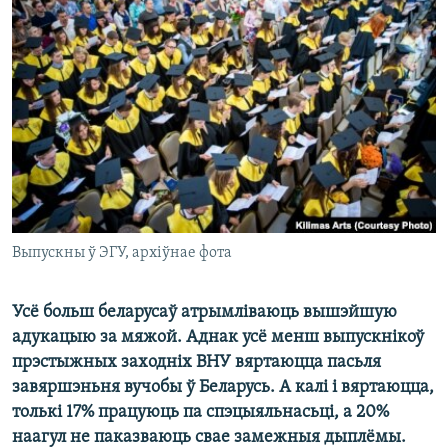
КУЛЬТУРА
МОВА
КАЛЯНДАР
НА ХВАЛЯХ СВАБОДЫ
Выпускны ў ЭГУ, архіўнае фота
Усё больш беларусаў атрымліваюць вышэйшую
адукацыю за мяжой. Аднак усё менш выпускнікоў
прэстыжных заходніх ВНУ вяртаюцца пасьля
завяршэньня вучобы ў Беларусь. А калі і вяртаюцца,
толькі 17% працуюць па спэцыяльнасьці, а 20%
наагул не паказваюць свае замежныя дыплёмы.