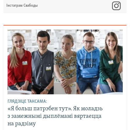
Інстаграм Свабоды
ГЛЯДЗІЦЕ ТАКСАМА:
«Я больш патрэбен тут». Як моладзь
з замежнымі дыплёмамі вяртаецца
на радзіму