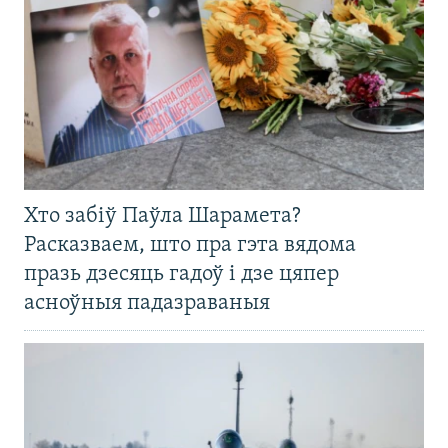
Хто забіў Паўла Шарамета?
Расказваем, што пра гэта вядома
празь дзесяць гадоў і дзе цяпер
асноўныя падазраваныя