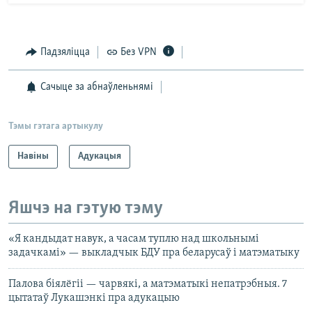
Падзяліцца
Без VPN
Сачыце за абнаўленьнямі
Тэмы гэтага артыкулу
Навіны
Адукацыя
Яшчэ на гэтую тэму
«Я кандыдат навук, а часам туплю над школьнымі
задачкамі» — выкладчык БДУ пра беларусаў і матэматыку
Палова біялёгіі — чарвякі, а матэматыкі непатрэбныя. 7
цытатаў Лукашэнкі пра адукацыю