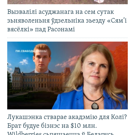
Вызвалілі асуджанага на сем сутак
зьняволеньня ўдзельніка зьезду «Сям’і
вясёлкі» пад Расонамі
Лукашэнка стварае акадэмію для Колі?
Брат будуе бізнэс на $10 млн.
Wildberries сьпяшаецца ў Беларусь.