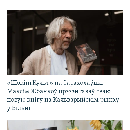
«ШокінгКульт» на барахолаўцы:
Максім Жбанкоў прэзэнтаваў сваю
новую кнігу на Кальварыйскім рынку
ў Вільні