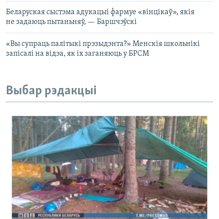
Беларуская сыстэма адукацыі фармуе «вінцікаў», якія
не задаюць пытаньняў, — Баршчэўскі
«Вы супраць палітыкі прэзыдэнта?» Менскія школьнікі
запісалі на відэа, як іх заганяюць у БРСМ
Выбар рэдакцыі