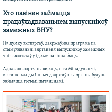
Хто павінен займацца
працаўладкаваньнем выпускнікоў
замежных ВНУ?
На думку экспэртаў, дзяржаўная праграма па
стымуляваньні вяртаньня выпускнікоў замежных
унівэрсытэтаў у ідэале павінна быць.
Аднак экспэрты ня вераць, што Мінадукацыі,
выканкамы ды іншыя дзяржаўныя органы будуць
займацца гэтымі пытаньнямі.