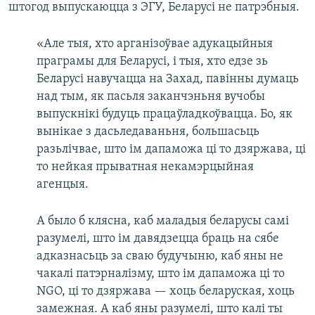
штогод выпускаюцца з ЭГУ, Беларусі не патрэбныя.
«Але тыя, хто арганізоўвае адукацыйныя
праграмы для Беларусі, і тыя, хто едзе зь
Беларусі навучацца на Захад, павінны думаць
над тым, як пасьля заканчэньня вучобы
выпускнікі будуць працаўладкоўвацца. Бо, як
вынікае з дасьледаваньня, большасьць
разьлічвае, што ім дапаможа ці то дзяржава, ці
то нейкая прыватная некамэрцыйная
агенцыя.
А было б клясна, каб маладыя беларусы самі
разумелі, што ім давядзецца браць на сябе
адказнасьць за сваю будучыню, каб яны не
чакалі патэрналізму, што ім дапаможа ці то
NGO, ці то дзяржава — хоць беларуская, хоць
замежная. А каб яны разумелі, што калі ты