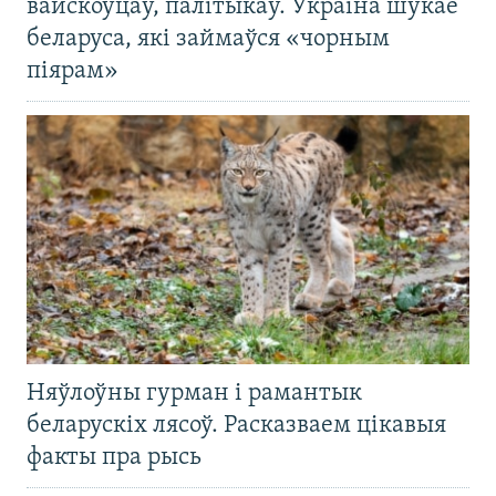
вайскоўцаў, палітыкаў. Украіна шукае
беларуса, які займаўся «чорным
піярам»
Няўлоўны гурман і рамантык
беларускіх лясоў. Расказваем цікавыя
факты пра рысь