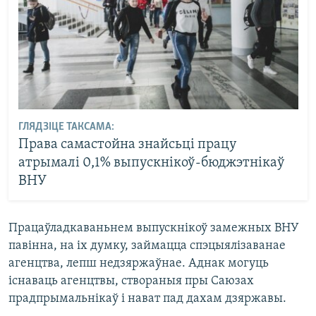
ГЛЯДЗІЦЕ ТАКСАМА:
Права самастойна знайсьці працу
атрымалі 0,1% выпускнікоў-бюджэтнікаў
ВНУ
Працаўладкаваньнем выпускнікоў замежных ВНУ
павінна, на іх думку, займацца спэцыялізаванае
агенцтва, лепш недзяржаўнае. Аднак могуць
існаваць агенцтвы, створаныя пры Саюзах
прадпрымальнікаў і нават пад дахам дзяржавы.