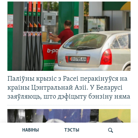
Паліўны крызіс з Расеі перакінуўся на
краіны Цэнтральнай Азіі. У Беларусі
заяўляюць, што дэфіцыту бэнзіну няма
НАВІНЫ
ТЭСТЫ