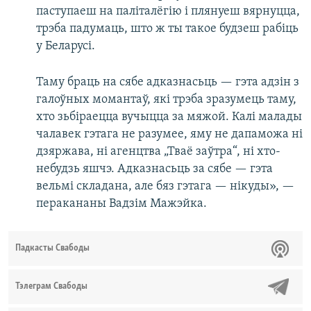
паступаеш на паліталёгію і плянуеш вярнуцца,
трэба падумаць, што ж ты такое будзеш рабіць
у Беларусі.
Таму браць на сябе адказнасьць — гэта адзін з
галоўных момантаў, які трэба зразумець таму,
хто зьбіраецца вучыцца за мяжой. Калі малады
чалавек гэтага не разумее, яму не дапаможа ні
дзяржава, ні агенцтва „Тваё заўтра“, ні хто-
небудзь яшчэ. Адказнасьць за сябе — гэта
вельмі складана, але бяз гэтага — нікуды», —
перакананы Вадзім Мажэйка.
Падкасты Свабоды
Тэлеграм Свабоды