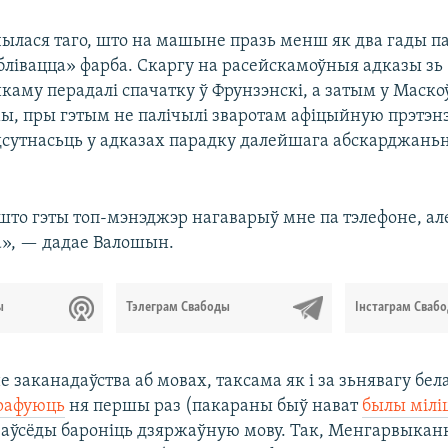
чылася таго, што на машыне празь менш як два гады па
блівацца» фарба. Скаргу на расейскамоўныя адказы зь
аму перадалі спачатку ў Фрунзэнскі, а затым у Маско
, пры гэтым не палічылі зваротам афіцыйную прэтэнз
дсутнасьць у адказах парадку далейшага абскарджаньн
 што гэты топ-мэнэджэр нагаварыў мне па тэлефоне, але
а», — дадае Валошын.
ы
Тэлеграм Свабоды
Інстаграм Сваб
 заканадаўства аб мовах, таксама як і за зьнявагу бе
рафуюць
ня першы раз (пакараны быў нават
былы мілі
заўсёды бароніць дзяржаўную мову. Так, Менгарвыка