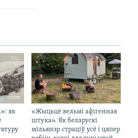
»: як
«Жыцьцё вельмі афігенная
е
штука». Як беларускі
уктуру
мільянэр страціў усё і цяпер