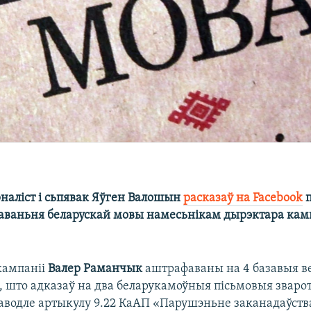
рналіст і сьпявак Яўген Валошын
расказаў на Facebook
п
раваньня беларускай мовы намесьнікам дырэктара кам
кампаніі
Валер Раманчык
аштрафаваны на 4 базавыя ве
е, што адказаў на два беларукамоўныя пісьмовыя зваро
аводле артыкулу 9.22 КаАП «Парушэньне заканадаўства