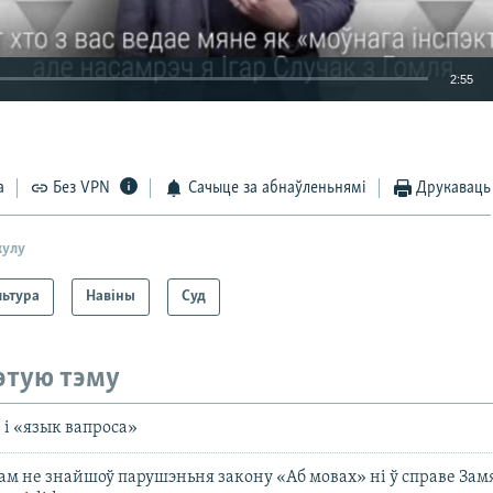
2:55
EMBED
а
Без VPN
Сачыце за абнаўленьнямі
Друкаваць
кулу
льтура
Навіны
Суд
этую тэму
 і «язык вапроса»
 не знайшоў парушэньня закону «Аб мовах» ні ў справе Замя