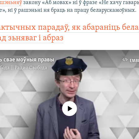
ушэньняў
закону «Аб мовах» ні ў фразе «Не хачу гава
», ні ў рашэньні ня браць на працу беларускамоўных.
актычных парадаў, як абараніць бел
д зьняваг і абраз
ь свае моўныя правы
EMB
бода || Радио Свобода
No media source currently available