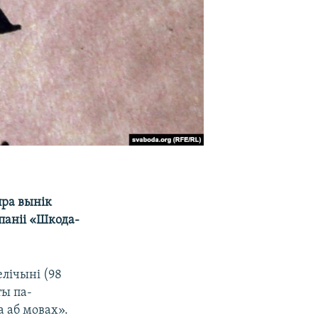
ра вынік
паніі «Шкода-
лічыні (98
ты па-
 аб мовах».