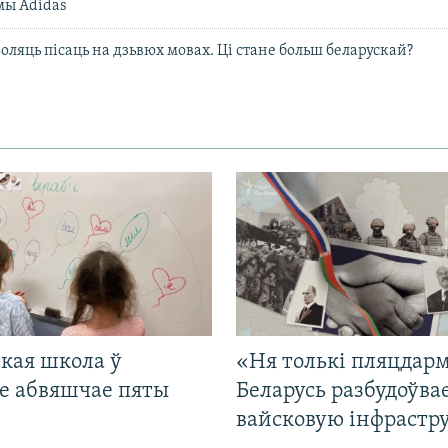
мы Adidas
оляць пісаць на дзьвюх мовах. Ці стане больш беларускай?
кая школа ў
«Ня толькі пляцдарм
е абвяшчае пяты
Беларусь разбудоўва
вайсковую інфрастр