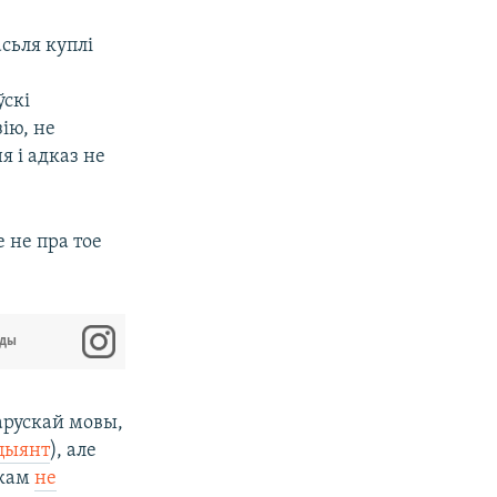
сьля куплі
ўскі
ію, не
я і адказ не
 не пра тое
оды
ларускай мовы,
цыянт
), але
нкам
не