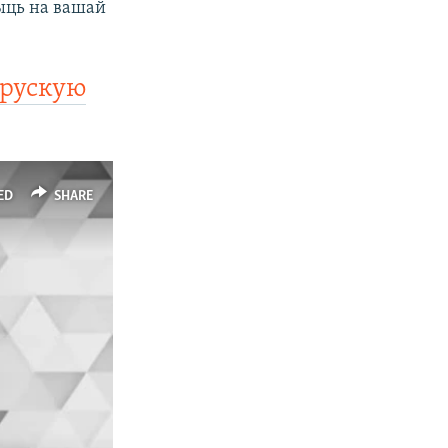
рыць на вашай
арускую
ED
SHARE