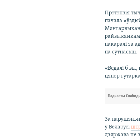
Прэтэнзія ты
пачала «ўзды
Менгарвыканк
райвыканкамы
пакаралі за а
па сутнасьці.
«Ведалі б вы,
цяпер гутарк
Падкасты Свабод
За парушэньне
у Беларусі
шт
дзяржава не 