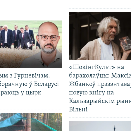
«ШокінгКульт» на
ым з Гурневічам.
барахолаўцы: Максі
борачную ў Беларусі
Жбанкоў прэзэнтава
араюць у цырк
новую кнігу на
Кальварыйскім рынк
Вільні