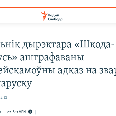
ьнік дырэктара «Шкода-
усь» аштрафаваны
сейскамоўны адказ на зва
ларуску
12:12
а
Без VPN