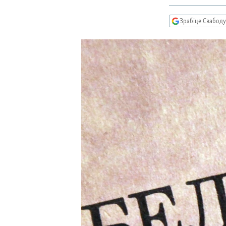
КАЛЯНДАР
НА ХВАЛЯХ СВАБОДЫ
Зрабіце Свабоду