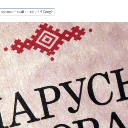
 прыярытэтнай крыніцай ў Google