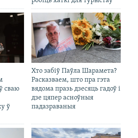
робіць хаткі для турыстаў
Хто забіў Паўла Шарамета?
м
Расказваем, што пра гэта
ў сваю
вядома празь дзесяць гадоў і
дзе цяпер асноўныя
у ў
падазраваныя