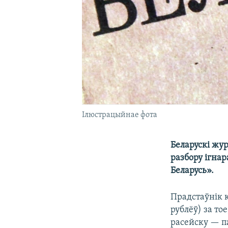
Ілюстрацыйнае фота
Беларускі жу
разбору ігна
Беларусь».
Прадстаўнік 
рублёў) за то
расейску — п