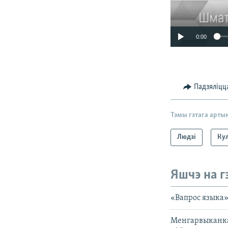
0:00
Падзяліцц
Тэмы гэтага арты
Людзі
Ку
Яшчэ на г
«Вапрос языка»
Менгарвыканкам