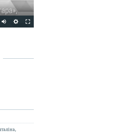
SHARE
px
width
таліна,