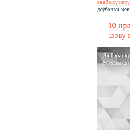
знайшоў пар
доўбанай мове
10 пр
мову а
Як бараніц
by
Радыё Сва