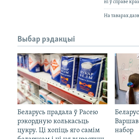
ні ў справе кра
На таварах дазв
Выбар рэдакцыі
Беларусь прадала ў Расею
Беларус
рэкордную колькасьць
Варшав
цукру. Ці хопіць яго самім
набор