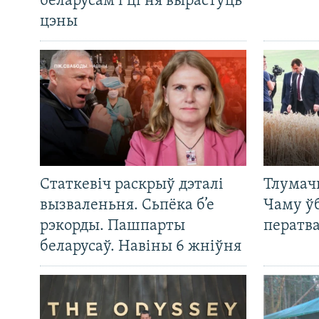
беларусам і ці ня вырастуць
цэны
Статкевіч раскрыў дэталі
Тлумач
вызваленьня. Сьпёка б’е
Чаму ў
рэкорды. Пашпарты
ператв
беларусаў. Навіны 6 жніўня