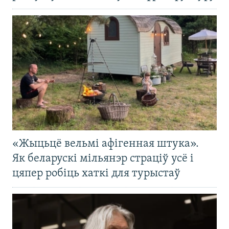
«Жыцьцё вельмі афігенная штука».
Як беларускі мільянэр страціў усё і
цяпер робіць хаткі для турыстаў