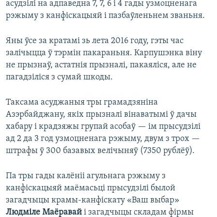
асудзілі на адпаведна 7, 7, 6 і 4 гады узмоцненага
рэжыму з канфіскацыяй і пазбаўленьнем званьня.
Яны ўсе за кратамі зь лета 2016 году, гэты час
залічыцца ў тэрмін пакараньня. Карпушэнка віну
не прызнаў, астатнія прызналі, пакаяліся, але не
пагадзіліся з сумай шкоды.
Таксама асуджаныя тры грамадзяніна
Азэрбайджану, якіх прызналі вінаватымі ў дачы
хабару і крадзяжы групай асобаў — ім прысудзілі
ад 2 да 3 год узмоцненага рэжыму, двум з трох —
штрафы ў 300 базавых велічыняў (7350 рублёў).
Па тры гады калёніі агульнага рэжыму з
канфіскацыяй маёмасьці прысудзілі былой
загадчыцы крамы-канфіскату «Ваш выбар»
Людміле Маёравай
і загадчыцы складам фірмы