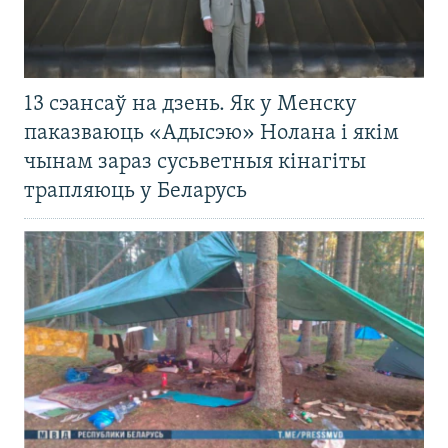
13 сэансаў на дзень. Як у Менску
паказваюць «Адысэю» Нолана і якім
чынам зараз сусьветныя кінагіты
трапляюць у Беларусь