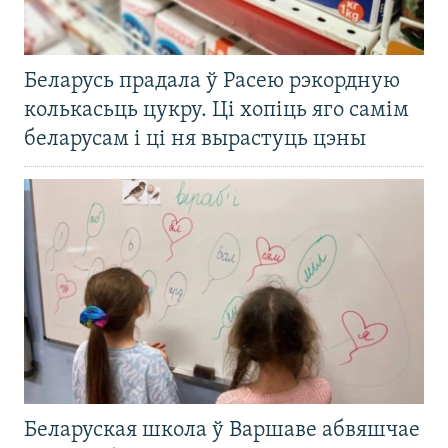
Беларусь прадала ў Расею рэкордную
колькасьць цукру. Ці хопіць яго самім
беларусам і ці ня вырастуць цэны
Беларуская школа ў Варшаве абвяшчае