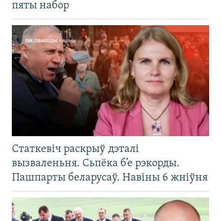
пяты набор
Статкевіч раскрыў дэталі
вызваленьня. Сьпёка б’е рэкорды.
Пашпарты беларусаў. Навіны 6 жніўня