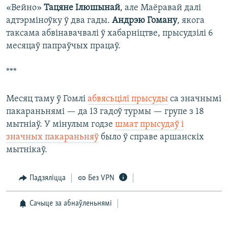
«Вейно»
Тацяне Ілюшынай
, але Маёравай далі
адтэрміноўку ў два гады.
Андрэю Гоману
, якога
таксама абвінавачвалі ў хабарніцтве, прысудзілі 6
месяцаў папраўчых працаў.
***
Месяц таму ў Гомлі
абвясьцілі прысуды
са значнымі
пакараньнямі — да 13 гадоў турмы — групе з 18
мытніаў. У мінулым годзе
шмат прысудаў і
значных пакараньняў
было ў справе аршанскіх
мытнікаў.
Падзяліцца
Без VPN
Сачыце за абнаўленьнямі