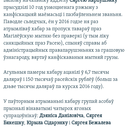
Былому начальніку аддзелу
Сяргею Карпушэнку
прысудзілі 10 год узмоцненага рэжыму з
канфіскацыяй маёмасьці і пазбаўленьнем званьня.
Паводле сьледчых, ён у 2016 годзе ня раз
атрымліваў хабар за пропуск тавараў праз
Магілёўскую мытню без праверкі (у тым ліку
санкцыйных праз Расею), спыняў справы аб
адміністрацыйных правапарушэньнях за грашовую
ўзнагароду, вяртаў канфіскаваныя мытняй грузы.
Агульныя памеры хабару ацанілі ў 6,7 тысячы
даляраў і 150 тысячаў расейскіх рублёў (больш за
дзьве тысячы даляраў па курсах 2016 году).
У паўторным атрыманьні хабару групай асобаў
прызналі вінаватымі чатырох ягоных
супрацоўнікаў:
Дзяніса Даніловіча
,
Сяргея
Бякешку
,
Кірыла Сідарэнку
і
Сяргея Бежалева