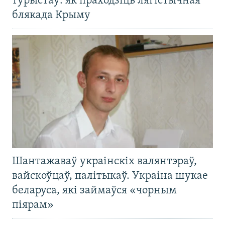
турыстаў: як праходзіць лягістычная
блякада Крыму
Шантажаваў украінскіх валянтэраў,
вайскоўцаў, палітыкаў. Украіна шукае
беларуса, які займаўся «чорным
піярам»