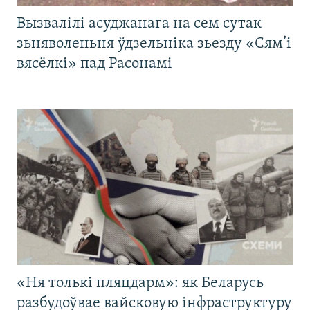
Вызвалілі асуджанага на сем сутак
зьняволеньня ўдзельніка зьезду «Сям’і
вясёлкі» пад Расонамі
«Ня толькі пляцдарм»: як Беларусь
разбудоўвае вайсковую інфраструктуру