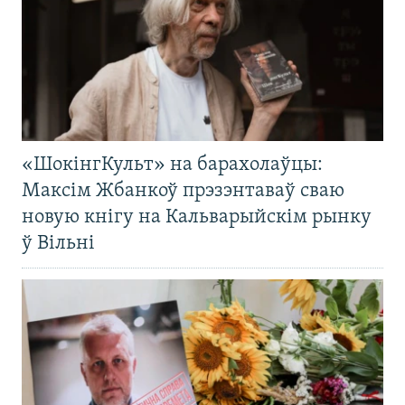
«ШокінгКульт» на барахолаўцы:
Максім Жбанкоў прэзэнтаваў сваю
новую кнігу на Кальварыйскім рынку
ў Вільні