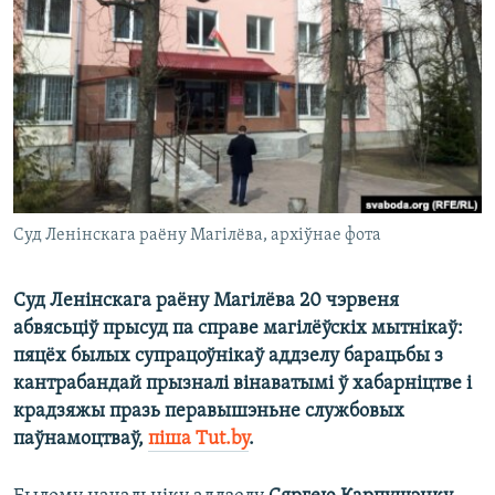
КУЛЬТУРА
МОВА
КАЛЯНДАР
НА ХВАЛЯХ СВАБОДЫ
Суд Ленінскага раёну Магілёва, архіўнае фота
Суд Ленінскага раёну Магілёва 20 чэрвеня
абвясьціў прысуд па справе магілёўскіх мытнікаў:
пяцёх былых супрацоўнікаў аддзелу барацьбы з
кантрабандай прызналі вінаватымі ў хабарніцтве і
крадзяжы празь перавышэньне службовых
паўнамоцтваў,
піша Tut.by
.