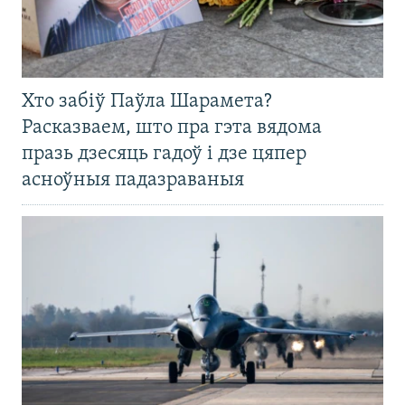
Хто забіў Паўла Шарамета?
Расказваем, што пра гэта вядома
празь дзесяць гадоў і дзе цяпер
асноўныя падазраваныя