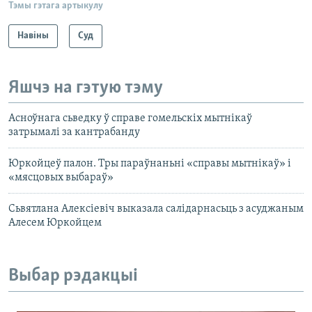
Тэмы гэтага артыкулу
Навіны
Суд
Яшчэ на гэтую тэму
Асноўнага сьведку ў справе гомельскіх мытнікаў
затрымалі за кантрабанду
Юркойцеў палон. Тры параўнаньні «справы мытнікаў» і
«мясцовых выбараў»
Сьвятлана Алексіевіч выказала салідарнасьць з асуджаным
Алесем Юркойцем
Выбар рэдакцыі