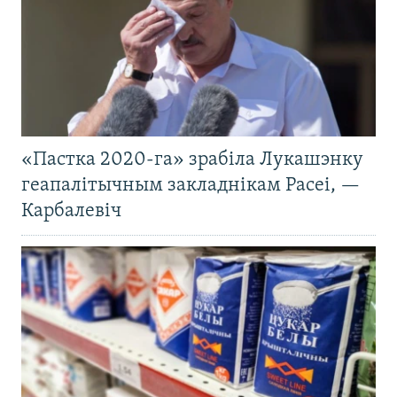
«Пастка 2020-га» зрабіла Лукашэнку
геапалітычным закладнікам Расеі, —
Карбалевіч