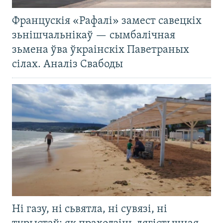
Францускія «Рафалі» замест савецкіх
зьнішчальнікаў — сымбалічная
зьмена ўва ўкраінскіх Паветраных
сілах. Аналіз Свабоды
Ні газу, ні сьвятла, ні сувязі, ні