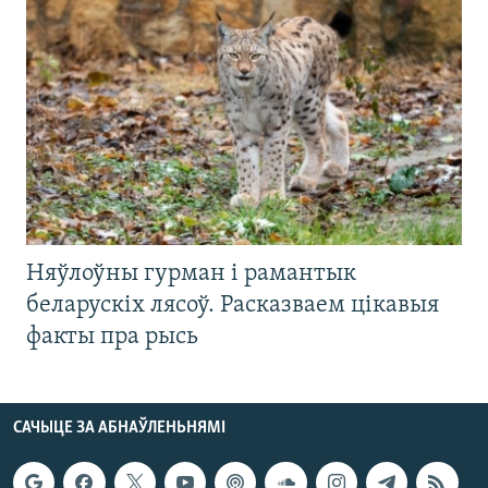
Няўлоўны гурман і рамантык
беларускіх лясоў. Расказваем цікавыя
факты пра рысь
САЧЫЦЕ ЗА АБНАЎЛЕНЬНЯМІ