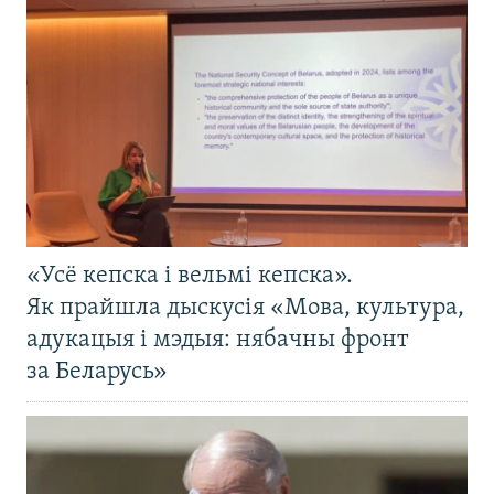
«Усё кепска і вельмі кепска».
Як прайшла дыскусія «Мова, культура,
адукацыя і мэдыя: нябачны фронт
за Беларусь»