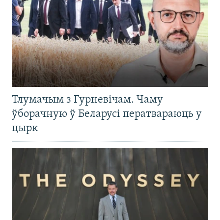
Тлумачым з Гурневічам. Чаму
ўборачную ў Беларусі ператвараюць у
цырк