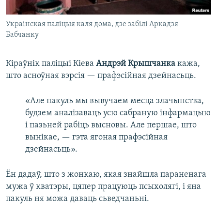
Украінская паліцыя каля дома, дзе забілі Аркадзя
Бабчанку
Кіраўнік паліцыі Кіева
Андрэй Крышчанка
кажа,
што асноўная вэрсія — прафэсійная дзейнасьць.
«Але пакуль мы вывучаем месца злачынства,
будзем аналізаваць усю сабраную інфармацыю
і пазьней рабіць высновы. Але першае, што
вынікае, — гэта ягоная прафэсійная
дзейнасьць».
Ён дадаў, што з жонкаю, якая знайшла параненага
мужа ў кватэры, цяпер працуюць псыхолягі, і яна
пакуль ня можа даваць сьведчаньні.