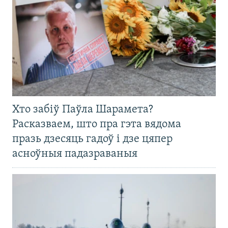
Хто забіў Паўла Шарамета?
Расказваем, што пра гэта вядома
празь дзесяць гадоў і дзе цяпер
асноўныя падазраваныя