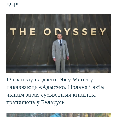
цырк
13 сэансаў на дзень. Як у Менску
паказваюць «Адысэю» Нолана і якім
чынам зараз сусьветныя кінагіты
трапляюць у Беларусь