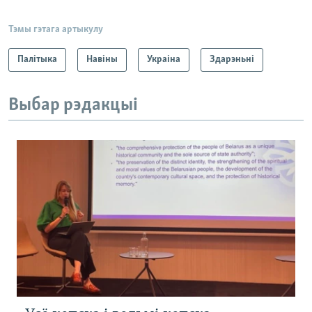
Тэмы гэтага артыкулу
Палітыка
Навіны
Украіна
Здарэньні
Выбар рэдакцыі