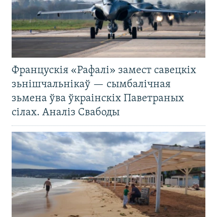
Францускія «Рафалі» замест савецкіх
зьнішчальнікаў — сымбалічная
зьмена ўва ўкраінскіх Паветраных
сілах. Аналіз Свабоды