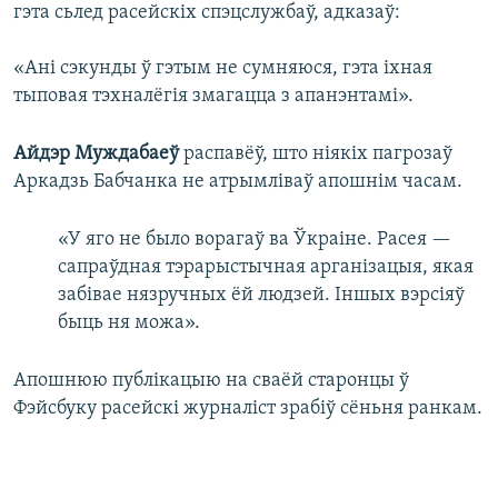
гэта сьлед расейскіх спэцслужбаў, адказаў:
«Ані сэкунды ў гэтым не сумняюся, гэта іхная
тыповая тэхналёгія змагацца з апанэнтамі».
Айдэр Муждабаеў
распавёў, што ніякіх пагрозаў
Аркадзь Бабчанка не атрымліваў апошнім часам.
«У яго не было ворагаў ва Ўкраіне. Расея —
сапраўдная тэрарыстычная арганізацыя, якая
забівае нязручных ёй людзей. Іншых вэрсіяў
быць ня можа».
Апошнюю публікацыю на сваёй старонцы ў
Фэйсбуку расейскі журналіст зрабіў сёньня ранкам.