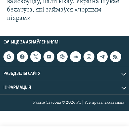
вайскоўцаў, палітыкаў. Украіна шукае
беларуса, які займаўся «чорным
піярам»
САЧЫЦЕ ЗА АБНАЎЛЕНЬНЯМІ
РАЗЬДЗЕЛЫ САЙТУ
ІНФАРМАЦЫЯ
Радыё Свабода © 2026 РС | Усе правы захаваныя.