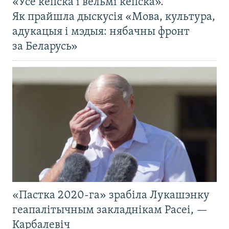
«Усё кепска і вельмі кепска».
Як прайшла дыскусія «Мова, культура,
адукацыя і мэдыя: нябачны фронт
за Беларусь»
«Пастка 2020-га» зрабіла Лукашэнку
геапалітычным закладнікам Расеі, —
Карбалевіч