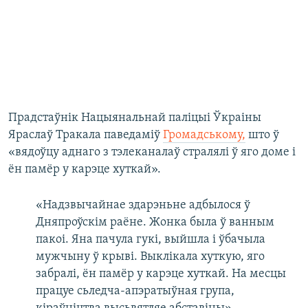
Прадстаўнік Нацыянальнай паліцыі Ўкраіны
Яраслаў Тракала паведаміў
Громадському,
што ў
«вядоўцу аднаго з тэлеканалаў стралялі ў яго доме і
ён памёр у карэце хуткай».
«Надзвычайнае здарэньне адбылося ў
Дняпроўскім раёне. Жонка была ў ванным
пакоі. Яна пачула гукі, выйшла і ўбачыла
мужчыну ў крыві. Выклікала хуткую, яго
забралі, ён памёр у карэце хуткай. На месцы
працуе сьледча-апэратыўная група,