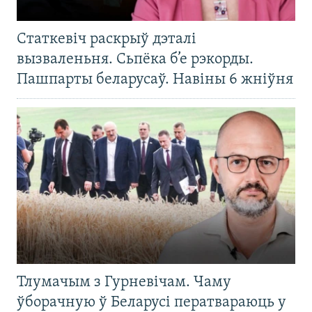
Статкевіч раскрыў дэталі
вызваленьня. Сьпёка б’е рэкорды.
Пашпарты беларусаў. Навіны 6 жніўня
Тлумачым з Гурневічам. Чаму
ўборачную ў Беларусі ператвараюць у