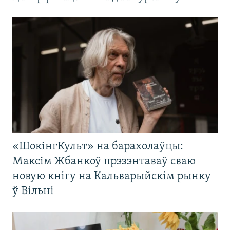
«ШокінгКульт» на барахолаўцы:
Максім Жбанкоў прэзэнтаваў сваю
новую кнігу на Кальварыйскім рынку
ў Вільні