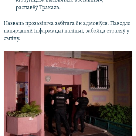
кіраўніцтва высьвятляе абставіны», —
распавёў Тракала.
Назваць прозьвішча забітага ён адмовіўся. Паводле
папярэдняй інфармацыі паліцыі, забойца страляў у
сьпіну.