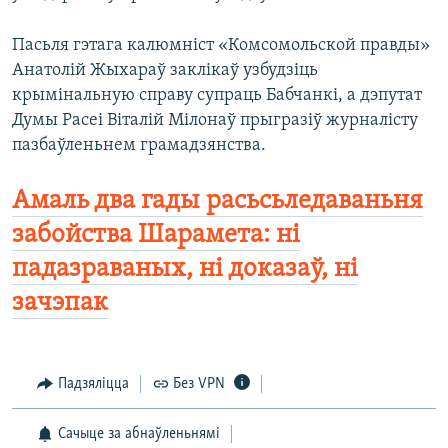
Пасьля гэтага калюмніст «Комсомольской правды»
Анатолій Жыхараў заклікаў узбудзіць
крымінальную справу супраць Бабчанкі, а дэпутат
Думы Расеі Віталій Мілонаў прыгразіў журналісту
пазбаўленьнем грамадзянства.
Амаль два гады расьсьледаваньня
забойства Шарамета: ні
падазраваных, ні доказаў, ні
зачэпак
Падзяліцца
Без VPN
Сачыце за абнаўленьнямі