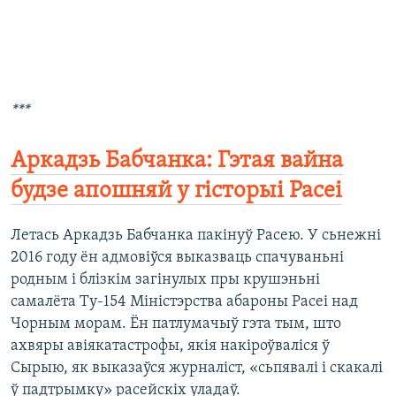
***
Аркадзь Бабчанка: Гэтая вайна
будзе апошняй у гісторыі Расеі
Летась Аркадзь Бабчанка пакінуў Расею. У сьнежні
2016 году ён адмовіўся выказваць спачуваньні
родным і блізкім загінулых пры крушэньні
самалёта Ту-154 Міністэрства абароны Расеі над
Чорным морам. Ён патлумачыў гэта тым, што
ахвяры авіякатастрофы, якія накіроўваліся ў
Сырыю, як выказаўся журналіст, «сьпявалі і скакалі
ў падтрымку» расейскіх уладаў.