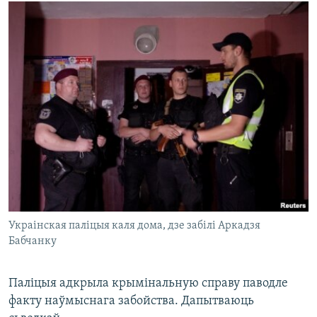
Украінская паліцыя каля дома, дзе забілі Аркадзя
Бабчанку
Паліцыя адкрыла крымінальную справу паводле
факту наўмыснага забойства. Дапытваюць