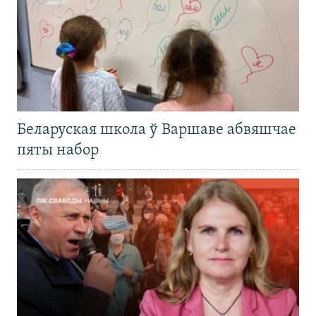
Беларуская школа ў Варшаве абвяшчае
пяты набор