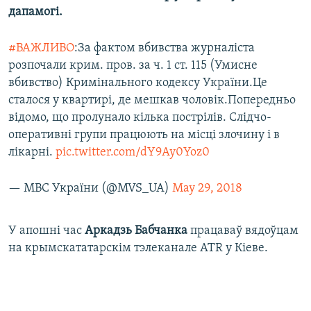
дапамогі.
#ВАЖЛИВО
:За фактом вбивства журналіста
розпочали крим. пров. за ч. 1 ст. 115 (Умисне
вбивство) Кримінального кодексу України.Це
сталося у квартирі, де мешкав чоловік.Попередньо
відомо, що пролунало кілька пострілів. Слідчо-
оперативні групи працюють на місці злочину і в
лікарні.
pic.twitter.com/dY9Ay0Yoz0
— МВС України (@MVS_UA)
May 29, 2018
У апошні час
Аркадзь Бабчанка
працаваў вядоўцам
на крымскататарскім тэлеканале ATR у Кіеве.