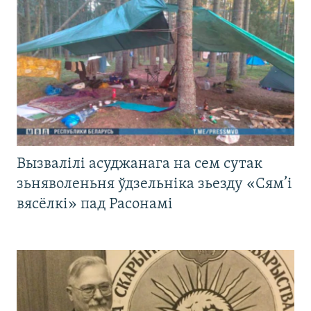
Вызвалілі асуджанага на сем сутак
зьняволеньня ўдзельніка зьезду «Сям’і
вясёлкі» пад Расонамі