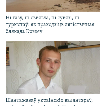
Ні газу, ні сьвятла, ні сувязі, ні
турыстаў: як праходзіць лягістычная
блякада Крыму
Шантажаваў украінскіх валянтэраў,