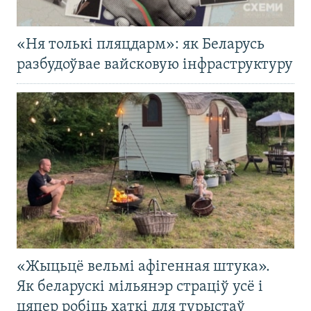
«Ня толькі пляцдарм»: як Беларусь
разбудоўвае вайсковую інфраструктуру
«Жыцьцё вельмі афігенная штука».
Як беларускі мільянэр страціў усё і
цяпер робіць хаткі для турыстаў