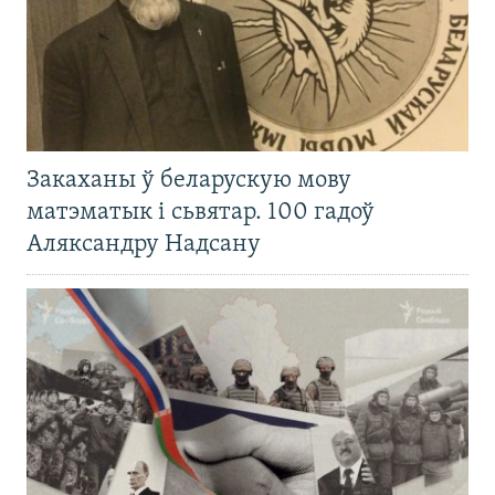
Закаханы ў беларускую мову
матэматык і сьвятар. 100 гадоў
Аляксандру Надсану