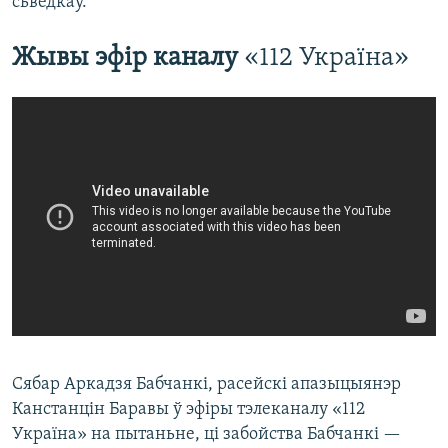
сьведкаў.
Жывы эфір каналу
«112 Україна» ​
​Сябар Аркадзя Бабчанкі, расейскі апазыцыянэр
Канстанцін Баравы ў эфіры тэлеканалу «112
Україна» на пытаньне, ці забойства Бабчанкі —