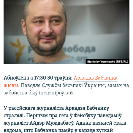
КУЛЬТУРА
МОВА
КАЛЯНДАР
НА ХВАЛЯХ СВАБОДЫ
Абноўлена а 17:30 30 траўня:
Аркадзь Бабчанка
жывы
. Паводле Службы бясьпекі Ўкраіны, замах на
забойства быў інсцэніроўкай.
У расейскага журналіста Аркадзя Бабчанку
стралялі. Першым пра гэта ў Фэйсбуку паведаміў
журналіст Айдэр Муждабаеў. Аднак пазьней стала
вядома, што Бабчанка памёр у карэце хуткай