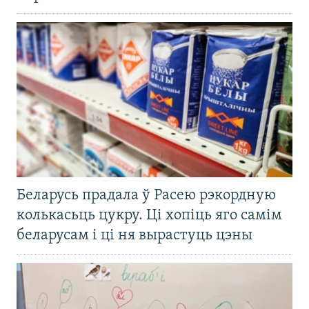
Беларусь прадала ў Расею рэкордную
колькасьць цукру. Ці хопіць яго самім
беларусам і ці ня вырастуць цэны