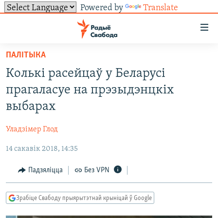
Powered by
Translate
Лінкі
ўнівэрсальнага
доступу
ПАЛІТЫКА
НАВІНЫ
Перайсьці
Колькі расейцаў у Беларусі
да
ТОЛЬКІ НА СВАБОДЗЕ
УСЕ НАВІНЫ
прагаласуе на прэзыдэнцкіх
галоўнага
СУВЯЗЬ
ВІДЭА І ФОТА
ТЭСТЫ
зьместу
выбарах
Перайсьці
ПАДПІСАЦЦА
ЛЮДЗІ
БЛОГІ
АБЫСЬЦІ БЛЯКАВАНЬНЕ
да
Уладзімер Глод
ПАЛІТЫКА
ГІСТОРЫЯ НА СВАБОДЗЕ
ПАДЗЯЛІЦЦА ІНФАРМАЦЫЯЙ
RSS
галоўнай
САЧЫЦЕ ЗА АБНАЎЛЕНЬНЯМІ
14 сакавік 2018, 14:35
навігацыі
ЭКАНОМІКА
ПАДКАСТЫ
ПАДКАСТЫ
Перайсьці
ВАЙНА
КНІГІ
FACEBOOK
Падзяліцца
Без VPN
да
БЕЛАРУСЫ НА ВАЙНЕ
АЎДЫЁКНІГІ
TWITTER
пошуку
Зрабіце Свабоду прыярытэтнай крыніцай ў Google
ПАЛІТВЯЗЬНІ
PREMIUM
Усе сайты РС/РСЭ