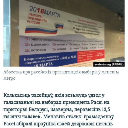
КУЛЬТУРА
МОВА
КАЛЯНДАР
НА ХВАЛЯХ СВАБОДЫ
Абвестка пра расейскія прэзыдэнцкія выбары ў менскім
мэтро
Колькасьць расейцаў, якія возьмуць удзел у
галасаваньні на выбарах прэзыдэнта Расеі на
тэрыторыі Беларусі, імаверна, перавысіць 13,5
тысячы чалавек. Менавіта столькі грамадзянаў
Расеі абіралі кіраўніка сваёй дзяржавы шэсьць