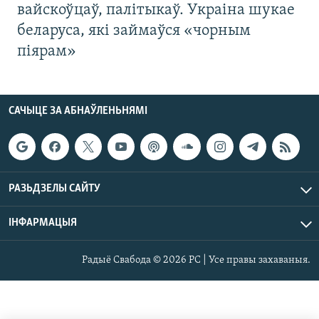
вайскоўцаў, палітыкаў. Украіна шукае
беларуса, які займаўся «чорным
піярам»
САЧЫЦЕ ЗА АБНАЎЛЕНЬНЯМІ
РАЗЬДЗЕЛЫ САЙТУ
ІНФАРМАЦЫЯ
Радыё Свабода © 2026 РС | Усе правы захаваныя.