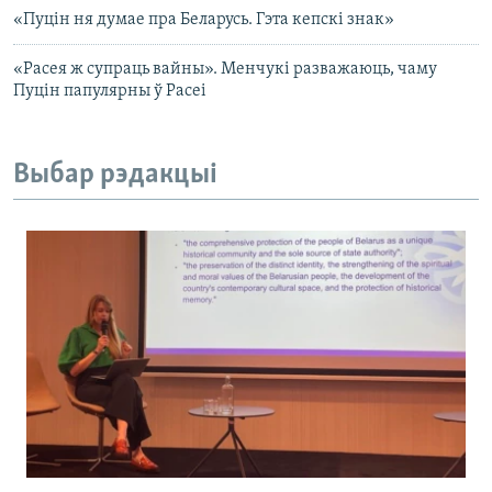
«Пуцін ня думае пра Беларусь. Гэта кепскі знак»
«Расея ж супраць вайны». Менчукі разважаюць, чаму
Пуцін папулярны ў Расеі
Выбар рэдакцыі