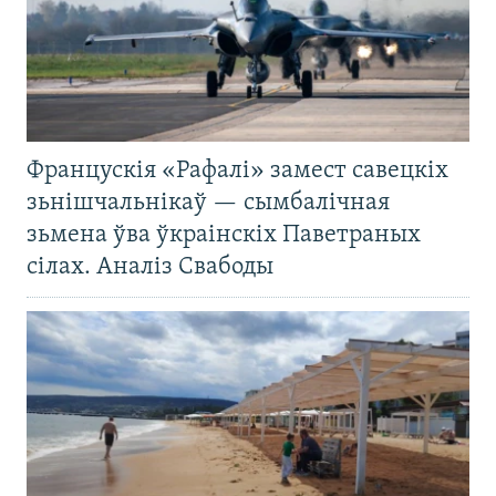
Францускія «Рафалі» замест савецкіх
зьнішчальнікаў — сымбалічная
зьмена ўва ўкраінскіх Паветраных
сілах. Аналіз Свабоды