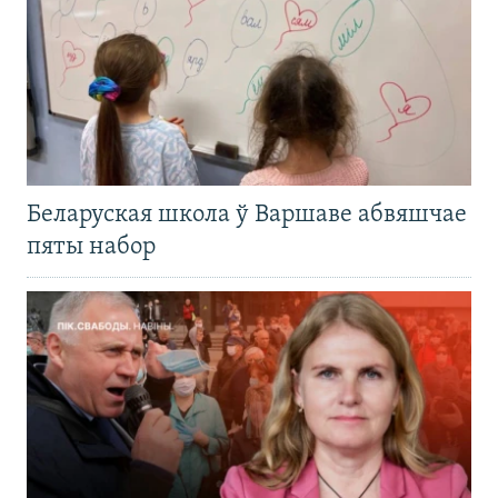
Беларуская школа ў Варшаве абвяшчае
пяты набор