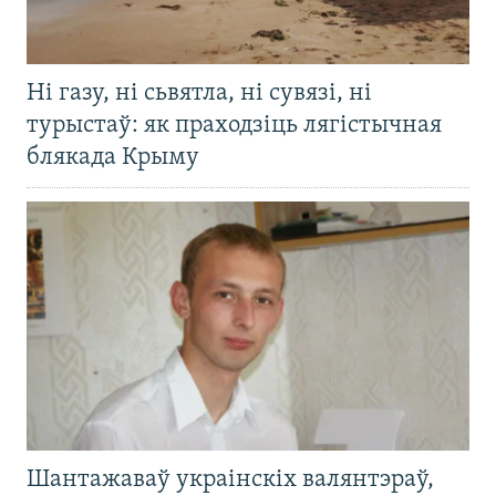
Ні газу, ні сьвятла, ні сувязі, ні
турыстаў: як праходзіць лягістычная
блякада Крыму
Шантажаваў украінскіх валянтэраў,