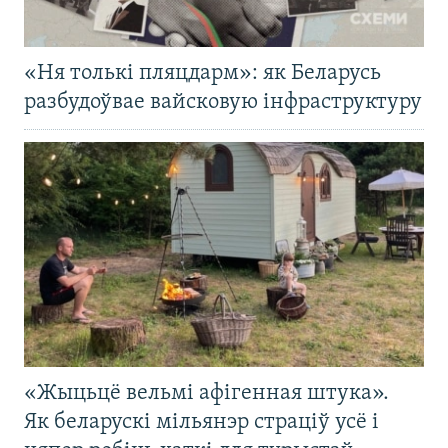
«Ня толькі пляцдарм»: як Беларусь
разбудоўвае вайсковую інфраструктуру
«Жыцьцё вельмі афігенная штука».
Як беларускі мільянэр страціў усё і