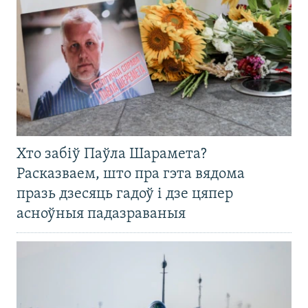
Хто забіў Паўла Шарамета?
Расказваем, што пра гэта вядома
празь дзесяць гадоў і дзе цяпер
асноўныя падазраваныя