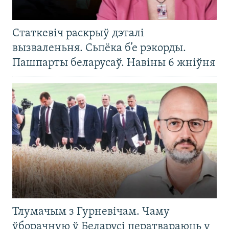
Статкевіч раскрыў дэталі
вызваленьня. Сьпёка б’е рэкорды.
Пашпарты беларусаў. Навіны 6 жніўня
Тлумачым з Гурневічам. Чаму
ўборачную ў Беларусі ператвараюць у