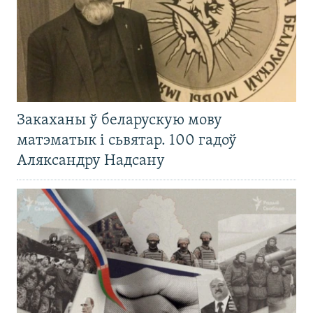
Закаханы ў беларускую мову
матэматык і сьвятар. 100 гадоў
Аляксандру Надсану