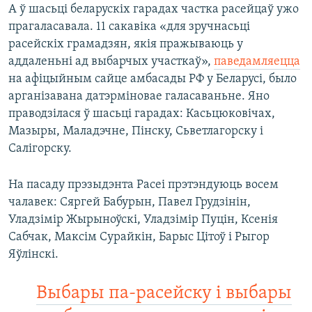
А ў шасьці беларускіх гарадах частка расейцаў ужо
прагаласавала. 11 сакавіка «для зручнасьці
расейскіх грамадзян, якія пражываюць у
аддаленьні ад выбарчых участкаў»,
паведамляецца
на афіцыйным сайце амбасады РФ у Беларусі, было
арганізавана датэрміновае галасаваньне. Яно
праводзілася ў шасьці гарадах: Касьцюковічах,
Мазыры, Маладэчне, Пінску, Сьветлагорску і
Салігорску.
На пасаду прэзыдэнта Расеі прэтэндуюць восем
чалавек: Сяргей Бабурын, Павел Грудзінін,
Уладзімір Жырыноўскі, Уладзімір Пуцін, Ксенія
Сабчак, Максім Сурайкін, Барыс Цітоў і Рыгор
Яўлінскі.
Выбары па-расейску і выбары