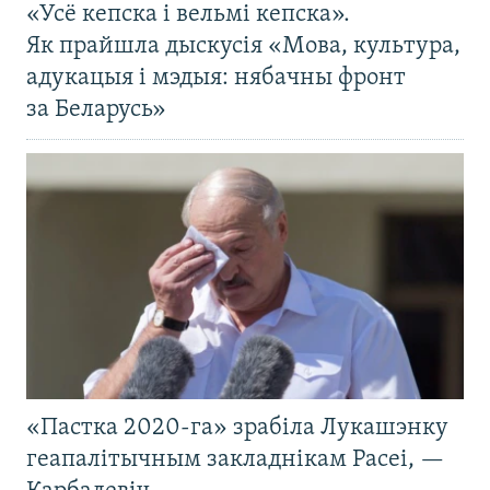
«Усё кепска і вельмі кепска».
Як прайшла дыскусія «Мова, культура,
адукацыя і мэдыя: нябачны фронт
за Беларусь»
«Пастка 2020-га» зрабіла Лукашэнку
геапалітычным закладнікам Расеі, —