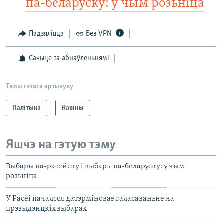
па-беларуску: у чым розьніца
Падзяліцца
Без VPN
Сачыце за абнаўленьнямі
Тэмы гэтага артыкулу
Палітыка
Навіны
Яшчэ на гэтую тэму
Выбары па-расейску і выбары па-беларуску: у чым
розьніца
У Расеі пачалося датэрміновае галасаваньне на
прэзыдэнцкіх выбарах