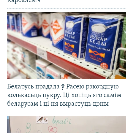
Карбалевіч
Беларусь прадала ў Расею рэкордную
колькасьць цукру. Ці хопіць яго самім
беларусам і ці ня вырастуць цэны