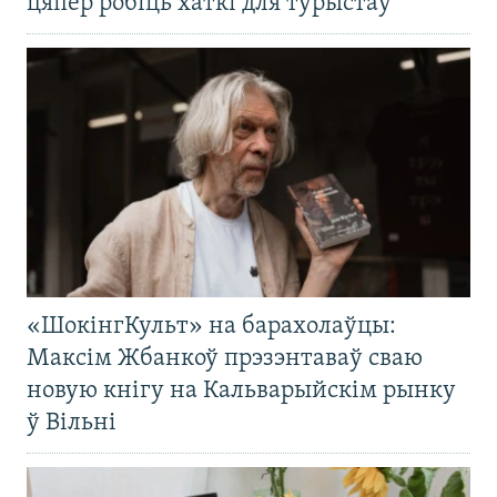
цяпер робіць хаткі для турыстаў
«ШокінгКульт» на барахолаўцы:
Максім Жбанкоў прэзэнтаваў сваю
новую кнігу на Кальварыйскім рынку
ў Вільні