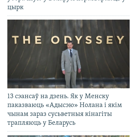
цырк
13 сэансаў на дзень. Як у Менску
паказваюць «Адысэю» Нолана і якім
чынам зараз сусьветныя кінагіты
трапляюць у Беларусь