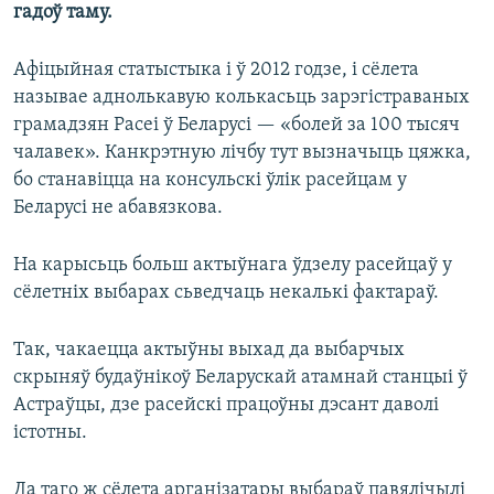
гадоў таму.
Афіцыйная статыстыка і ў 2012 годзе, і сёлета
называе аднолькавую колькасьць зарэгістраваных
грамадзян Расеі ў Беларусі — «болей за 100 тысяч
чалавек». Канкрэтную лічбу тут вызначыць цяжка,
бо станавіцца на консульскі ўлік расейцам у
Беларусі не абавязкова.
На карысьць больш актыўнага ўдзелу расейцаў у
сёлетніх выбарах сьведчаць некалькі фактараў.
Так, чакаецца актыўны выхад да выбарчых
скрыняў будаўнікоў Беларускай атамнай станцыі ў
Астраўцы, дзе расейскі працоўны дэсант даволі
істотны.
Да таго ж сёлета арганізатары выбараў павялічылі