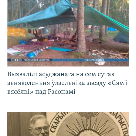
Вызвалілі асуджанага на сем сутак
зьняволеньня ўдзельніка зьезду «Сям’і
вясёлкі» пад Расонамі