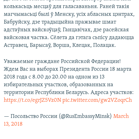
колькасьць месцаў для галасаваньня. Раней такія
магчымасьці былі ў Менску, усіх абласных цэнтрах,
Бабруйску, дзе традыцыйна пражывае шмат
адстаўных вайскоўцаў, Ганцавічах, дзе расейская
вайсковая частка. Сёлета да гэтага сьпісу дадаюцца
Астравец, Барысаў, Ворша, Клецак, Полацак.
Уважаемые граждане Российской Федерации!
Ждем Вас на выборах Президента России 18 марта
2018 года с 8.00 до 20.00 на одном из 13
избирательных участков, образованных на
территории Республики Беларусь. Адреса участков:
https://t.co/egrJZ5Vz0N
pic.twitter.com/gw2VZoqrCh
— Посольство России (@RusEmbassyMinsk)
March
13, 2018