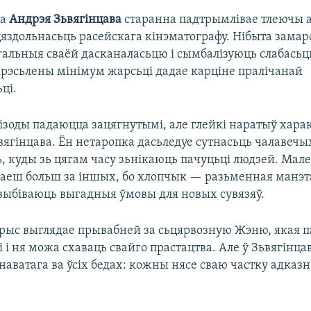
ца
Андрэя Зьвягінцава
старанна падтрымлівае тлеючы 
яздольнасьць расейскага кінэматографу. Нібыта зама
альныя сваёй дасканаласьцю і сымбалізуюць слабасьц
крэсьлены мінімум жарсьці дадае карціне пралічанай
ці.
ізоды падаюцца зацягнутымі, але глейкі наратыў хара
вягінцава. Ён нетаропка дасьледуе сутнасьць чалавечы
ь, куды зь цягам часу зьнікаюць пачуцьці людзей. Мал
аеш больш за іншых, бо хлопчык — разьменная манэта
 выбіваюць выгадныя ўмовы для новых сувязяў.
ыс выглядае прывабней за сьцярвозную Жэню, якая па
і і ня можа схаваць свайго прастацтва. Але ў Зьвягінца
наватага ва ўсіх бедах: кожны нясе сваю частку адказн