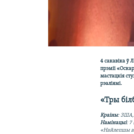
4 сакавіка ў
прэміі «Оска
мастацкія сту
рэаліямі.
«Тры біл
Краіны
: ЗША,
Намінацыі
: 
«Найлепшы ак