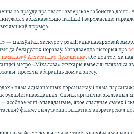
ецца за праўду пра гвалт і зьверскае забойства дачкі.
кнулася з абыякавасьцю паліцыі і варожасьцю гарадж
прыхільнікаў шэрыфа.
ы» — маляўнічы экскурс у рэаліі аднапавярховай Амэры
ыя да беларускіх нораваў. Узгадваецца гісторыя пра
в
іх памілаваў Аляксандар Лукашэнка
, або пра тое, як па
танцыі мэтро «Міхалова» жыхары вывесілі плякат са з
ржавы, просячы абараніць дом ад зносу.
ордах» няма адназначных пэрсанажаў і няма пэрсана
як рухавікі апавяданьня. Сцэны арганічна зьвязаныя м
— асобнае міні-апавяданьне, якое спалучае сьмех і сь
ртасьцяў фільму вылучаецца выдатная апэратарская п
она
па-майстэрску выкрывае такія хваробы амэрыкан