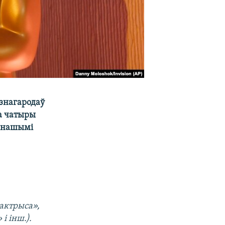
ўзнагародаў
ра чатыры
з нашымі
актрыса»,
і інш.).