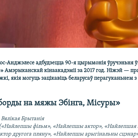
 Лос-Анджэлесе адбудзецца 90-я цырымонія ўручэньня 
р» Амэрыканскай кінаакадэміі за 2017 год. Ніжэй — п
жкі, якія могуць зацікавіць беларусаў перагуканьнем 
борды на мяжы Эбінга, Місуры»
 Вялікая Брытанія​
7 («Найлепшы фільм», «Найлепшы актор», «Найлепшая 
тор другога пляну», «Найлепшы арыгінальны сцэнар» 