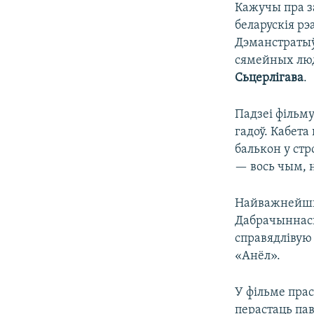
Кажучы пра з
беларускія рэ
Дэманстратыў
сямейных люд
Сьцерлігава
.
Падзеі фільм
гадоў. Кабета
балькон у стр
— вось чым, 
Найважнейшы 
Дабрачыннась
справядлівую
«Анёл».
У фільме пра
перастаць пав