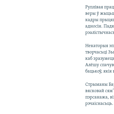
Руплівая пра
веры ў жыцьц
кадры прыцяг
адносін. Пад
рэалістычнась
Некаторыя эп
творчасьці Зь
каб зразумец
Алёшу спачув
бацькоў, якія
Стрыманы Бар
вясковай сям’
пэрсанажа, ві
рэчаіснасьць.