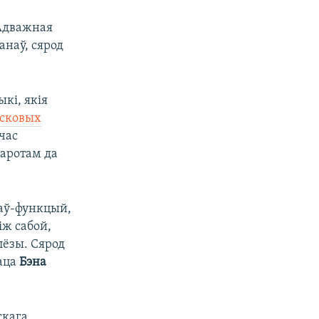
 Адважная
анаў, сярод
кі, якія
ясковых
дчас
варотам да
жаў-функцый,
іж сабой,
лёзы. Сярод
раца
Бэна
скага