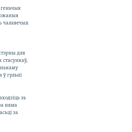
агеньчык
рожаныя
ь чалавечых
ктэрны для
х стасункаў,
енькаму
 ў гульні
ходзіць зь
ва няма
асьці за