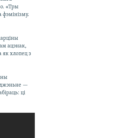
го. «Тры
 фэмінізму.
карціны
ам ацэнак,
 як хлопец з
рны
раджэньне —
біраць: ці