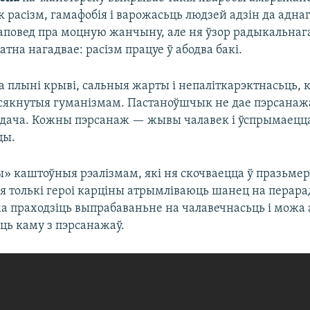
к расізм, гамафобія і варожасьць людзей адзін да адна
аповед пра моцную жанчыну, але ня ўзор радыкальнага
тна нагадвае: расізм працуе ў абодва бакі.
а плыні крыві, сальныя жарты і непаліткарэктнасьць, 
якнутыя гуманізмам. Пастаноўшчык не дае пэрсанаж
ледача. Кожны пэрсанаж — жывы чалавек і ўспрымаецца
цы.
ы» каштоўныя рэалізмам, які ня скочваецца ў празьме
Ня толькі героі карціны атрымліваюць шанец на пера
а праходзіць выпрабаваньне на чалавечнасьць і можа а
ць каму з пэрсанажаў.