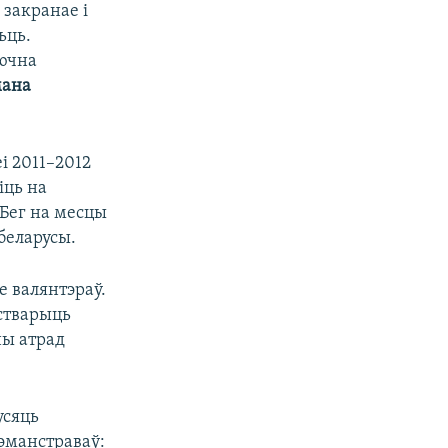
закранае і
ьць.
лючна
мана
і 2011–2012
іць на
 Бег на месцы
беларусы.
 валянтэраў.
стварыць
ны атрад
усяць
дэманстраваў: