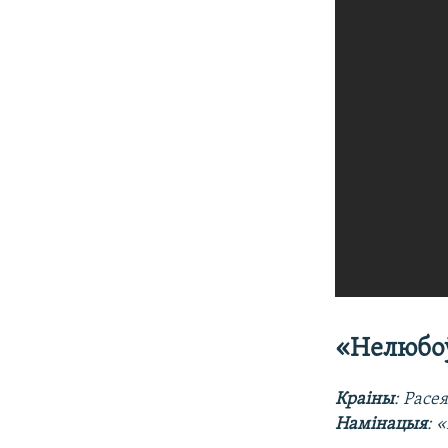
«Нелюбо
Краіны
: Расе
Намінацыя
: 