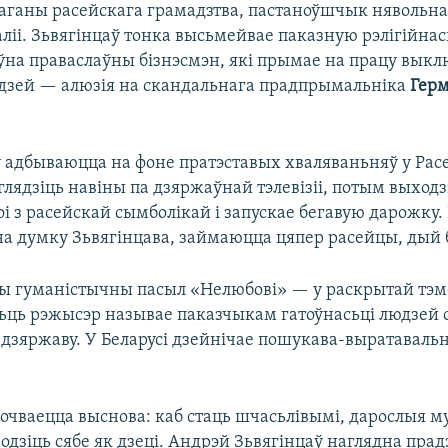
аганы расейскага грамадзтва, пастаноўшчык нявольна 
аліі. Зьвягінцаў тонка высьмейвае паказную рэлігійнас
на праваслаўны бізнэсмэн, які прымае на працу вык
зей — алюзія на скандальнага прадпрымальніка
Гер
у адбываюцца на фоне пратэставых хваляваньняў у Расе
 глядзіць навіны па дзяржаўнай тэлевізіі, потым выходз
оі з расейскай сымболікай і запускае бегавую дарожку.
на думку Зьвягінцава, займаюцца цяпер расейцы, дый 
гуманістычны пасыл «Нелюбові» — у раскрытай тэме
ць рэжысэр называе паказчыкам гатоўнасьці людзей 
 дзяржаву. У Беларусі дзейнічае пошукава-выратаваль
сочваецца выснова: каб стаць шчасьлівымі, дарослыя м
одзіць сябе як дзеці. Андрэй Зьвягінцаў наглядна пра