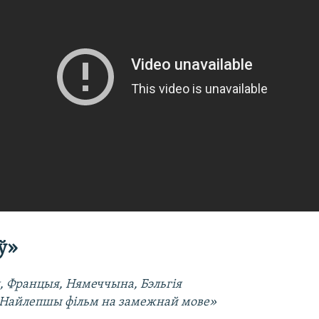
ў»
я, Францыя, Нямеччына, Бэльгія​
«Найлепшы фільм на замежнай мове»