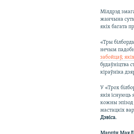
Мілдрэд змага
жанчына суты
якіх багата 
«Тры білборд
нечым падобн
забойцаў, як
будаўніцтва с
кіраўніка дзя
У «Трох білб
якія існуюць 
кожны эпізод 
мастацкіх ва
Дэвіса
.
Марцін МакД