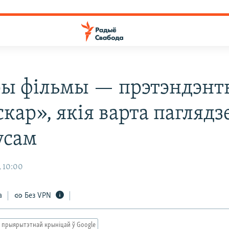
ы фільмы — прэтэндэнт
кар», якія варта паглядз
усам
, 10:00
а
Без VPN
 прыярытэтнай крыніцай ў Google