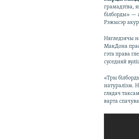
грамадзтва, я
білборды» — 
Рэжысэр акура
Нягледзячы н
МакДона прас
гэта права г
суседняй вулі
«Тры білборд
натуралізм. 
глядач таксам
варта спачува