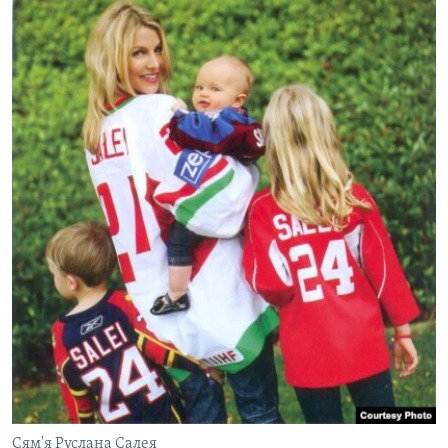
Сям'я Руслана Салея