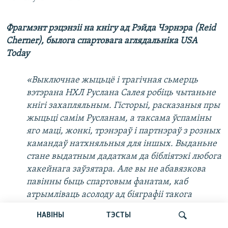
Фрагмэнт рэцэнзіі на кнігу ад Рэйда Чэрнэра (Reid
Cherner), былога спартовага аглядальніка USA
Today
«Выключнае жыцьцё і трагічная сьмерць
вэтэрана НХЛ Руслана Салея робіць чытаньне
кнігі захапляльным. Гісторыі, расказаныя пры
жыцьці самім Русланам, а таксама ўспаміны
яго маці, жонкі, трэнэраў і партнэраў з розных
камандаў натхняльныя для іншых. Выданьне
стане выдатным дадаткам да бібліятэкі любога
хакейнага заўзятара. Але вы не абавязкова
павінны быць спартовым фанатам, каб
атрымліваць асолоду ад біяграфіі такога
чалавека як Руслан Салей»
НАВІНЫ
ТЭСТЫ