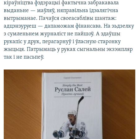
кіраўніцтва фэдэрацыі фактычна забракавала
выданьне — маўляў, няправільна ідэалягічна
вытрыманае. Пачаўся своеасаблівы шантаж:
адцэнзуруеш — дапаможам фінансава. На зьдзелку
з сумленьнем журналіст не пайшоў. А здаўшы
рукапіс у друк, перагарнуў і ўласную старонку
жыцьця. Патрымаць у руках сыгнальны экзэмпляр
так і не пасьпеў.