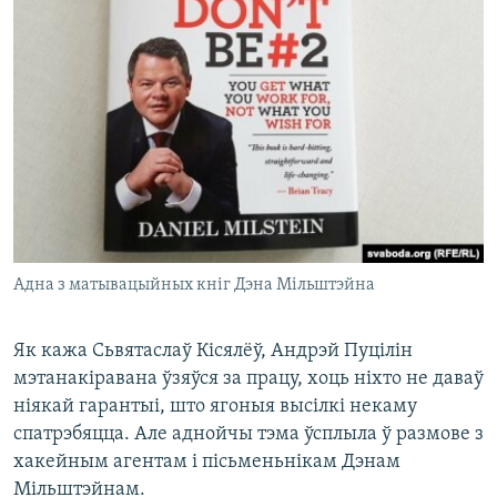
Адна з матывацыйных кніг Дэна Мільштэйна
Як кажа Сьвятаслаў Кісялёў, Андрэй Пуцілін
мэтанакіравана ўзяўся за працу, хоць ніхто не даваў
ніякай гарантыі, што ягоныя высілкі некаму
спатрэбяцца. Але аднойчы тэма ўсплыла ў размове з
хакейным агентам і пісьменьнікам Дэнам
Мільштэйнам.