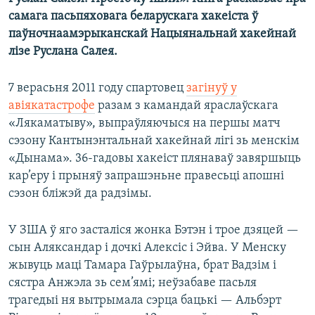
самага пасьпяховага беларускага хакеіста ў
паўночнаамэрыканскай Нацыянальнай хакейнай
лізе Руслана Салея.
7 верасьня 2011 году спартовец
загінуў у
авіякатастрофе
разам з камандай яраслаўскага
«Лякаматыву», выпраўляючыся на першы матч
сэзону Кантынэнтальнай хакейнай лігі зь менскім
«Дынама». 36-гадовы хакеіст плянаваў завяршыць
кар’еру і прыняў запрашэньне правесьці апошні
сэзон бліжэй да радзімы.
У ЗША ў яго засталіся жонка Бэтэн і трое дзяцей —
сын Аляксандар і дочкі Алексіс і Эйва. У Менску
жывуць маці Тамара Гаўрылаўна, брат Вадзім і
сястра Анжэла зь сем’ямі; неўзабаве пасьля
трагедыі ня вытрымала сэрца бацькі — Альбэрт