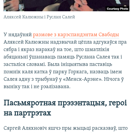
Аляксей Калюжны і Руслан Салей
У нядаўняй
размове з карэспандэнтам Свабоды
Аляксей Калюжны надзвычай цёпла адгукаўся пра
сябра і якраз наракаў на тое, што шматлікія
абяцаньні ўшанаваць памяць Руслана Салея так і
засталіся словамі. Была ініцыятыва паставіць
помнік каля катка ў парку Горкага, назваць імем
Салея адну з трыбунаў у «Менск-Арэне». Нічога ў
выніку так і не рэалізавана.
Пасьмяротная прэзэнтацыя, героі
на партрэтах
Сяргей Аляхновіч яшчэ пры жыцьці расказваў, што