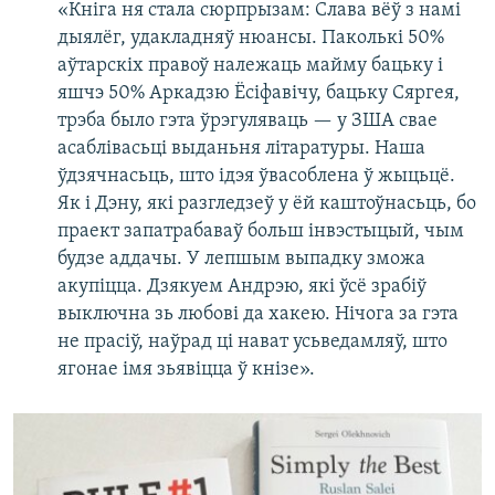
«Кніга ня стала сюрпрызам: Слава вёў з намі
дыялёг, удакладняў нюансы. Паколькі 50%
аўтарскіх правоў належаць майму бацьку і
яшчэ 50% Аркадзю Ёсіфавічу, бацьку Сяргея,
трэба было гэта ўрэгуляваць — у ЗША свае
асаблівасьці выданьня літаратуры. Наша
ўдзячнасьць, што ідэя ўвасоблена ў жыцьцё.
Як і Дэну, які разгледзеў у ёй каштоўнасьць, бо
праект запатрабаваў больш інвэстыцый, чым
будзе аддачы. У лепшым выпадку зможа
акупіцца. Дзякуем Андрэю, які ўсё зрабіў
выключна зь любові да хакею. Нічога за гэта
не прасіў, наўрад ці нават усьведамляў, што
ягонае імя зьявіцца ў кнізе».