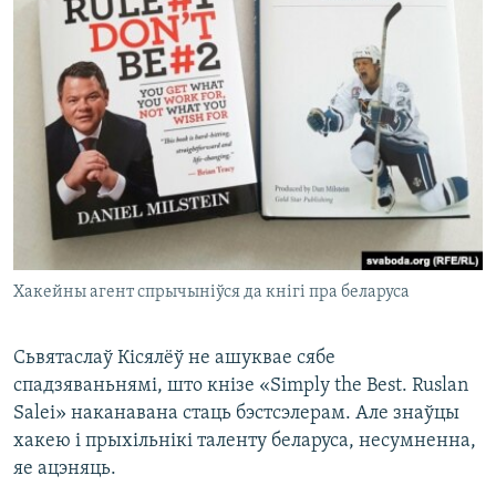
Хакейны агент спрычыніўся да кнігі пра беларуса
Сьвятаслаў Кісялёў не ашуквае сябе
спадзяваньнямі, што кнізе «Simply the Best. Ruslan
Salei» наканавана стаць бэстсэлерам. Але знаўцы
хакею і прыхільнікі таленту беларуса, несумненна,
яе ацэняць.