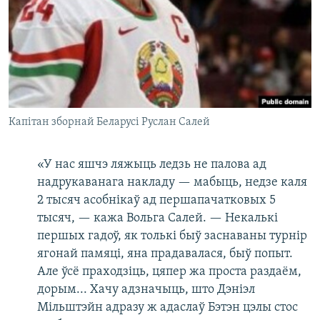
Капітан зборнай Беларусі Руслан Салей
«У нас яшчэ ляжыць ледзь не палова ад
надрукаванага накладу — мабыць, недзе каля
2 тысяч асобнікаў ад першапачатковых 5
тысяч, — кажа Вольга Салей. — Некалькі
першых гадоў, як толькі быў заснаваны турнір
ягонай памяці, яна прадавалася, быў попыт.
Але ўсё праходзіць, цяпер жа проста раздаём,
дорым... Хачу адзначыць, што Дэніэл
Мільштэйн адразу ж адаслаў Бэтэн цэлы стос