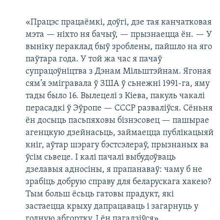
«Працэс працаёмкі, доўгі, дзе тая канчатковая
мэта — ніхто ня бачыў, — прызнаецца ён. — У
выніку пераклад быў зроблены, пайшло на яго
паўтара года. У той жа час я пачаў
супрацоўніцтва з Дэнам Мільштэйнам. Ягоная
сям’я эмігравала ў ЗША ў сьнежні 1991-га, яму
тады было 16. Вылецелі з Кіева, пакуль чакалі
перасадкі ў Эўропе — СССР разваліўся. Сёньня
ён досыць пасьпяховы бізнэсовец — пашырае
агенцкую дзейнасьць, займаецца публікацыяй
кніг, аўтар шэрагу бэстсэлераў, прызнаных ва
ўсім сьвеце. І калі пачалі выбудоўваць
дзелавыя адносіны, я прапанаваў: чаму б не
зрабіць добрую справу для беларускага хакею?
Тым больш ёсьць гатовы прадукт, які
застаецца крыху дапрацаваць і загарнуць у
годную абгортку. І ён пагадзіўся».