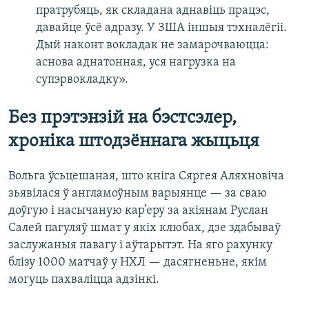
пратрубяць, як складана аднавіць працэс,
давайце ўсё адразу. У ЗША іншыя тэхналёгіі.
Дый наконт вокладак не замарочваюцца:
аснова аднатонная, уся нагрузка на
супэрвокладку».
Без прэтэнзій на бэстсэлер,
хроніка штодзённага жыцьця
Вольга ўсьцешаная, што кніга Сяргея Аляхновіча
зьявілася ў англамоўным варыянце — за сваю
доўгую і насычаную кар’еру за акіянам Руслан
Салей пагуляў шмат у якіх клюбах, дзе здабываў
заслужаныя павагу і аўтарытэт. На яго рахунку
блізу 1000 матчаў у НХЛ — дасягненьне, якім
могуць пахваліцца адзінкі.