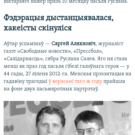
Віктаравіч памёр празь 10 месяцаў пасьля Руслана.
Фэдэрацыя дыстанцыявалася,
хакеісты скінуліся
Аўтар успамінаў —
Сяргей Аляхновіч
, журналіст
газэт «Свободные новости», «Прессбол»,
«Салідарнасць», сябра Руслана Салея. Яго ня стала
менш як праз год пасьля гібелі галоўнага героя — у
44 гады, 27 ліпеня 2012-га. Менская прэзэнтацыя на
гадавіну трагедыі
ў верасьні таго ж году
прайшла
на фоне двух пасьмяротных партрэтаў.