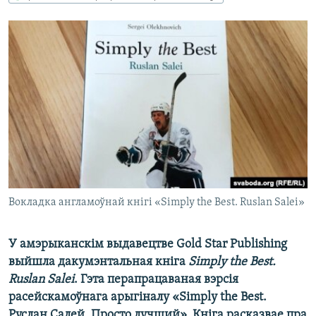
КУЛЬТУРА
МОВА
КАЛЯНДАР
НА ХВАЛЯХ СВАБОДЫ
Вокладка англамоўнай кнігі «Simply the Best. Ruslan Salei»
У амэрыканскім выдавецтве Gold Star Publishing
выйшла дакумэнтальная кніга
Simply the Best.
Ruslan Salei
. Гэта перапрацаваная вэрсія
расейскамоўнага арыгіналу «Simply the Best.
Руслан Салей. Просто лучший». Кніга расказвае пра