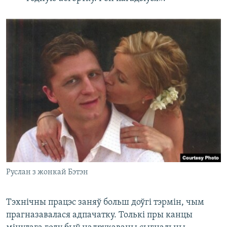
Руслан з жонкай Бэтэн
Тэхнічны працэс заняў больш доўгі тэрмін, чым
прагназавалася адпачатку. Толькі пры канцы