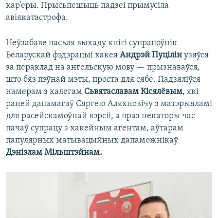
кар’еры. Прысьпешыць падзеі прымусіла
авіякатастрофа.
Неўзабаве пасьля выхаду кнігі супрацоўнік
Беларускай фэдэрацыі хакея
Андрэй Пуцілін
узяўся
за пераклад на ангельскую мову — прызнаваўся,
што бяз пэўнай мэты, проста для сябе. Падзяліўся
намерам з калегам
Сьвятаславам Кісялёвым
, які
раней дапамагаў Сяргею Аляхновічу з матэрыяламі
для расейскамоўнай вэрсіі, а праз некаторы час
пачаў супрацу з хакейным агентам, аўтарам
папулярных матывацыйных дапаможнікаў
Дэніэлам Мільштэйнам.