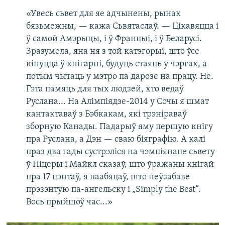
«Увесь сьвет для яе адчынены, рынак
бязьмежны, — кажа Сьвятаслаў. — Цікавяцца і
ў самой Амэрыцы, і ў Францыі, і ў Беларусі.
Зразумела, яна ня з той катэгорыі, што ўсе
кінуцца ў кнігарні, будуць стаяць у чэргах, а
потым чытаць у мэтро па дарозе на працу. Не.
Гэта памяць для тых людзей, хто ведаў
Руслана... На Алімпіядзе-2014 у Сочы я шмат
кантактаваў з Бэбкакам, які трэніраваў
зборную Канады. Падарыў яму першую кнігу
пра Руслана, а Дэн — сваю біяграфію. А калі
праз два гады сустрэліся на чэмпіянаце сьвету
ў Піцеры і Майкл сказаў, што ўражаны кнігай
пра 17 цэнтаў, я паабяцаў, што неўзабаве
прэзэнтую па-ангельску і „Simply the Best“.
Вось прыйшоў час...»