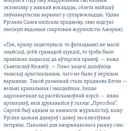
мінулага году быў надрукаваны сыгнальны
экзэмпляр у мяккай вокладцы, сёлета выйшаў
паўнавартасны варыянт у супэрвокладцы. Удава
Руслана Салея напісала прадмову, свае водгукі
пакінулі вядомыя спартовыя журналісты Амэрыкі.
«Так, крыху зацягнулася: то фатаздымкі не маглі
знайсьці, усёй грамадой шукалі, то трэба было
правільна падысьці да аўтарскіх правоў, — кажа
Сьвятаслаў Кісялёў. — Плюс хацелі дапоўніць
чымсьці арыгінальным, чаго не было ў першым
варыянце. Такой разынкай стала прадмова Бэтэн —
вельмі кранальная і эмацыйная. Іншае
адрозьненьне ад расейскамоўнай вэрсіі — няма
артыкулаў, якія друкаваліся ў газэце „Прессбол“.
Сяргей быў адным зь нямногіх журналістаў, каму
Руслан цалкам давяраў і даваў эксклюзіўныя
інтэрвію. Паколькі для амэрыканскага рынку сэнс