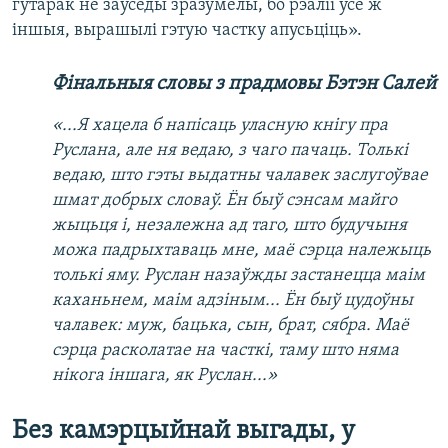
гутарак не заўсёды зразумелы, бо рэаліі ўсё ж
іншыя, вырашылі гэтую частку апусьціць».
Фінальныя словы з прадмовы Бэтэн Салей
«...Я хацела б напісаць уласную кнігу пра
Руслана, але ня ведаю, з чаго пачаць. Толькі
ведаю, што гэты выдатны чалавек заслугоўвае
шмат добрых словаў. Ён быў сэнсам майго
жыцьця і, незалежна ад таго, што будучыня
можа падрыхтаваць мне, маё сэрца належыць
толькі яму. Руслан назаўжды застанецца маім
каханьнем, маім адзіным... Ён быў цудоўны
чалавек: муж, бацька, сын, брат, сябра. Маё
сэрца расколатае на часткі, таму што няма
нікога іншага, як Руслан...»
Без камэрцыйнай выгады, у