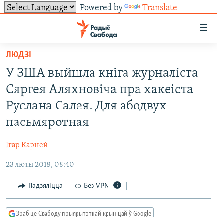
Powered by
Translate
Лінкі
ўнівэрсальнага
доступу
ЛЮДЗІ
НАВІНЫ
Перайсьці
У ЗША выйшла кніга журналіста
да
ТОЛЬКІ НА СВАБОДЗЕ
УСЕ НАВІНЫ
Сяргея Аляхновіча пра хакеіста
галоўнага
СУВЯЗЬ
ВІДЭА І ФОТА
ТЭСТЫ
зьместу
Руслана Салея. Для абодвух
Перайсьці
ПАДПІСАЦЦА
ЛЮДЗІ
БЛОГІ
АБЫСЬЦІ БЛЯКАВАНЬНЕ
пасьмяротная
да
ПАЛІТЫКА
ГІСТОРЫЯ НА СВАБОДЗЕ
ПАДЗЯЛІЦЦА ІНФАРМАЦЫЯЙ
RSS
галоўнай
САЧЫЦЕ ЗА АБНАЎЛЕНЬНЯМІ
Ігар Карней
навігацыі
ЭКАНОМІКА
ПАДКАСТЫ
ПАДКАСТЫ
Перайсьці
23 люты 2018, 08:40
ВАЙНА
КНІГІ
FACEBOOK
да
Падзяліцца
Без VPN
БЕЛАРУСЫ НА ВАЙНЕ
АЎДЫЁКНІГІ
TWITTER
пошуку
ПАЛІТВЯЗЬНІ
PREMIUM
Усе сайты РС/РСЭ
Зрабіце Свабоду прыярытэтнай крыніцай ў Google