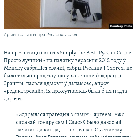
Арыгінал кнігі пра Руслана Салея
На прэзэнтацыі кнігі «Simply the Best. Руслан Салей.
Просто лучший» на пачатку верасьня 2012 году ў
Менску сабраліся сваякі, сябры Руслана і Сяргея, не
было толькі прадстаўнікоў хакейнай фэдэрацыі.
Зрэшты, пасьля адмовы ў дапамозе, апроч
«рэдактарскай», іх прысутнасьць была б ня надта
дарэчы.
«Здарылася трагедыя з самім Сяргеем. Ужо
справай гонару сям’і Салеяў было давесьці
пачатае да канца, — працягвае Сьвятаслаў. —