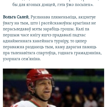
бы для ягоных дзяцей, гэта ўжо посьпех».
Вольга Салей
, Русланава пляменьніца, акцэнтуе
ўвагу на тым, што і расейскамоўны арыгінал не
перасьледаваў мэты зарабіць грошы. Калі па
першым часе кнігу яшчэ прадавалі падчас
аднайменнага хакейнага турніру, то цяпер
пераважна раздаюць тым, каму дарагая памяць
пра таленавітага спартоўца, годнага грамадзяніна,
узорнага сем’яніна.