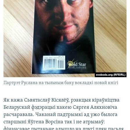
Партрэт Руслана на тыльным баку вокладкі новай кнігі
Як кажа
Сьвятаслаў Кісялёў, рэакцыя кіраўніцтва
Беларускай фэдэрацыі хакею Сяргея Аляхновіча
расчаравала. Чаканай падтрымкі ад ужо былога
старшыні Яўгена Ворсіна так і не атрымаў:
фінансавае пытаньне адышло на другі плян пасьля