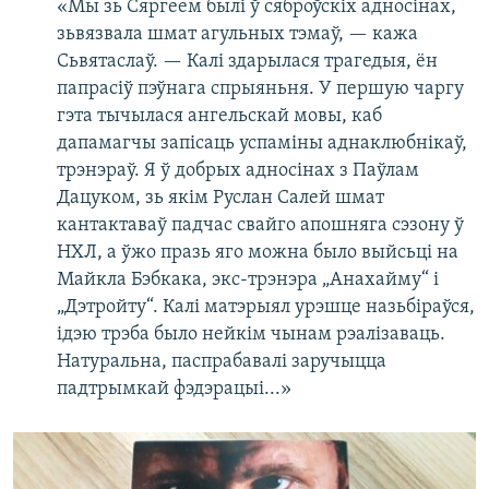
«Мы зь Сяргеем былі ў сяброўскіх адносінах,
зьвязвала шмат агульных тэмаў, — кажа
Сьвятаслаў. — Калі здарылася трагедыя, ён
папрасіў пэўнага спрыяньня. У першую чаргу
гэта тычылася ангельскай мовы, каб
дапамагчы запісаць успаміны аднаклюбнікаў,
трэнэраў. Я ў добрых адносінах з Паўлам
Дацуком, зь якім Руслан Салей шмат
кантактаваў падчас свайго апошняга сэзону ў
НХЛ, а ўжо празь яго можна было выйсьці на
Майкла Бэбкака, экс-трэнэра „Анахайму“ і
„Дэтройту“. Калі матэрыял урэшце назьбіраўся,
ідэю трэба было нейкім чынам рэалізаваць.
Натуральна, паспрабавалі заручыцца
падтрымкай фэдэрацыі...»