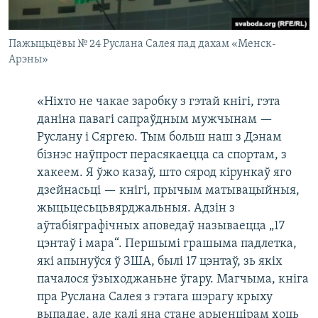
Пажыцьцёвы № 24 Руслана Салея пад дахам «Менск-
Арэны»
«Ніхто не чакае заробку з гэтай кнігі, гэта
даніна павагі сапраўдным мужчынам —
Руслану і Сяргею. Тым больш наш з Дэнам
бізнэс наўпрост перасякаецца са спортам, з
хакеем. Я ўжо казаў, што сярод кірункаў яго
дзейнасьці — кнігі, прычым матывацыйныя,
жыцьцесьцьвярджальныя. Адзін з
аўтабіяграфічных аповедаў называецца „17
цэнтаў і мара“. Першымі грашыма падлетка,
які апынуўся ў ЗША, былі 17 цэнтаў, зь якіх
пачалося ўзыходжаньне ўгару. Магчыма, кніга
пра Руслана Салея з гэтага шэрагу крыху
выпадае, але калі яна стане арыенцірам хоць