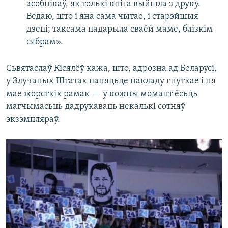
асобнікаў, як толькі кніга выйшла з друку.
Ведаю, што і яна сама чытае, і старэйшыя
дзеці; таксама падарыла сваёй маме, блізкім
сябрам».
Сьвятаслаў Кісялёў кажа, што, адрозна ад Беларусі,
у Злучаных Штатах паняцьце накладу гнуткае і ня
мае жорсткіх рамак — у кожны момант ёсьць
магчымасьць дадрукаваць некалькі сотняў
экзэмпляраў.