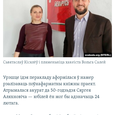
Сьвятаслаў Кісялёў і пляменьніца хакеіста Вольга Салей
Урэшце ідэя перакладу аформілася ў намер
рэалізаваць поўнафарматны кніжны праект.
Атрымалася акурат да 50-годзьдзя Сяргея
Аляхновіча — юбілей ён мог бы адзначыць 24
лютага.