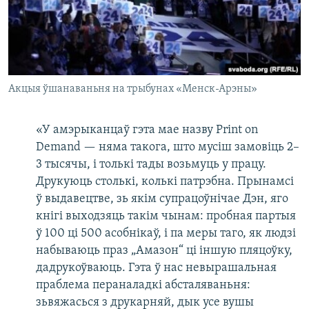
Акцыя ўшанаваньня на трыбунах «Менск-Арэны»
«У амэрыканцаў гэта мае назву Print on
Demand — няма такога, што мусіш замовіць 2–
3 тысячы, і толькі тады возьмуць у працу.
Друкуюць столькі, колькі патрэбна. Прынамсі
ў выдавецтве, зь якім супрацоўнічае Дэн, яго
кнігі выходзяць такім чынам: пробная партыя
ў 100 ці 500 асобнікаў, і па меры таго, як людзі
набываюць праз „Амазон“ ці іншую пляцоўку,
дадрукоўваюць. Гэта ў нас невырашальная
праблема пераналадкі абсталяваньня:
зьвяжасься з друкарняй, дык усе вушы