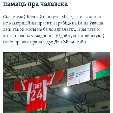
памяць пра чалавека
Сьвятаслаў Кісялёў падкрэсьлівае, што выданьне —
не камэрцыйны праект, зарабіць на ім ня ўдасца,
дый такой мэты не было адпачатку. Пры гэтым
кніга цалкам укладаецца ў ідэйную канву, якую ў
сваіх працах прапаведуе Дэн Мільштэйн.