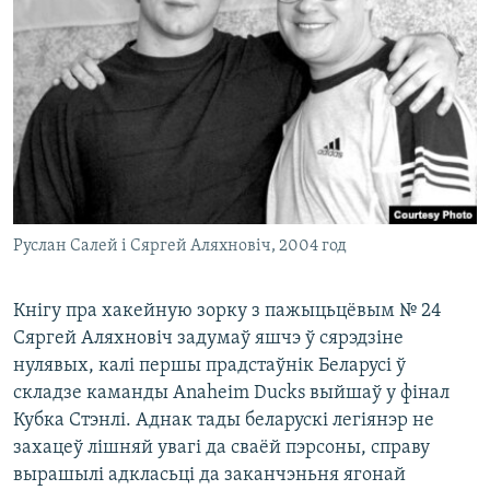
Руслан Салей і Сяргей Аляхновіч, 2004 год
Кнігу пра хакейную зорку з пажыцьцёвым № 24
Сяргей Аляхновіч задумаў яшчэ ў сярэдзіне
нулявых, калі першы прадстаўнік Беларусі ў
складзе каманды Anaheim Ducks выйшаў у фінал
Кубка Стэнлі. Аднак тады беларускі легіянэр не
захацеў лішняй увагі да сваёй пэрсоны, справу
вырашылі адкласьці да заканчэньня ягонай