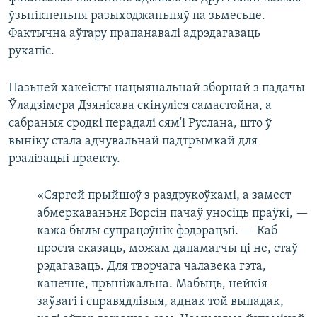
ўзьнікненьня разыходжаньняў па зьмесьце.
Фактычна аўтару прапанавалі адрэдагаваць
рукапіс.
Пазьней хакеісты нацыянальнай зборнай з падачы
Ўладзімера Дзянісава скінуліся самастойна, а
сабраныя сродкі перадалі сям'і Руслана, што ў
выніку стала адчувальнай падтрымкай для
рэалізацыі праекту.
«Сяргей прыйшоў з раздрукоўкамі, а замест
абмеркаваньня Ворсін пачаў уносіць праўкі, —
кажа былы супрацоўнік фэдэрацыі. — Каб
проста сказаць, можам дапамагчы ці не, стаў
рэдагаваць. Для творчага чалавека гэта,
канечне, прыніжальна. Мабыць, нейкія
заўвагі і справядлівыя, аднак той выпадак,