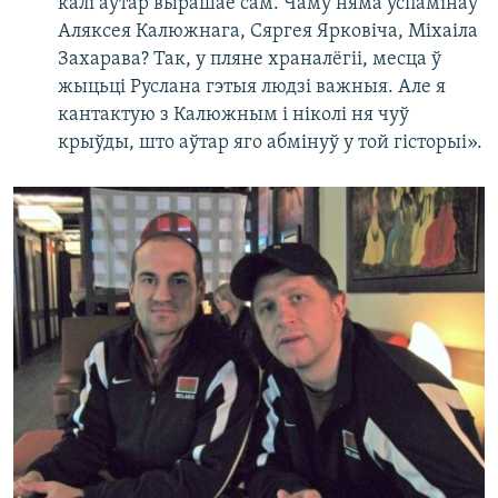
калі аўтар вырашае сам. Чаму няма ўспамінаў
Аляксея Калюжнага, Сяргея Ярковіча, Міхаіла
Захарава? Так, у пляне храналёгіі, месца ў
жыцьці Руслана гэтыя людзі важныя. Але я
кантактую з Калюжным і ніколі ня чуў
крыўды, што аўтар яго абмінуў у той гісторыі».