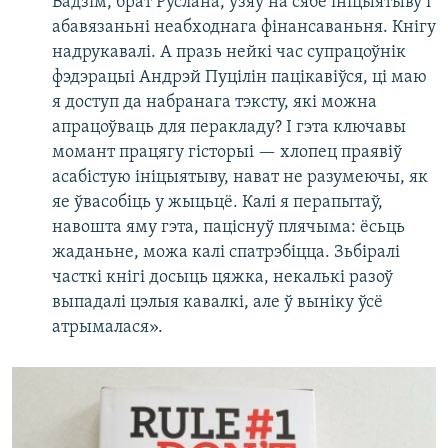
Вадзім, брат Руслана, узяў на сябе ініцыятыву і
абавязаньні неабходнага фінансаваньня. Кнігу
надрукавалі. А празь нейкі час супрацоўнік
фэдэрацыі Андрэй Пуцілін пацікавіўся, ці маю
я доступ да набранага тэксту, які можна
апрацоўваць для перакладу? І гэта ключавы
момант працягу гісторыі — хлопец праявіў
асабістую ініцыятыву, нават не разумеючы, як
яе ўвасобіць у жыцьцё. Калі я перапытаў,
навошта яму гэта, паціснуў плячыма: ёсьць
жаданьне, можа калі спатрэбіцца. Зьбіралі
часткі кнігі досыць цяжка, некалькі разоў
выпадалі цэлыя кавалкі, але ў выніку ўсё
атрымалася».