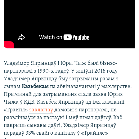
Уладзімер Япрынцаў і Юры Чыж былі бізнэс-
партнэрамі з 1990-х гадоў. У жніўні 2015 году
Ўладзімер Япрынцаў быў затрыманы разам з
сынам
Казьбекам
па абвінавачаньні ў махлярстве.
Прычынай для затрыманьня стала заява Юрыя
Чыжа ў КДБ. Казьбек Япрынцаў ад імя кампаніі
«Трайпл»
заключаў
дамовы з партнэрамі, не
разьлічваўся за пастаўкі і меў шмат даўгоў. Каб
пакрыць сынавы даўгі, Уладзімер Япрынцаў
перадаў 33% свайго капіталу ў «Трайпле»