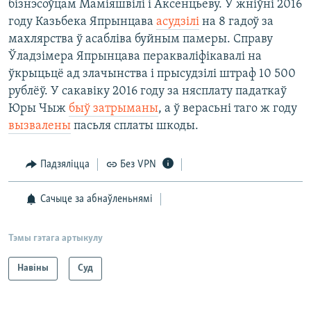
бізнэсоўцам Маміяшвілі і Аксенцьеву. У жніўні 2016
году Казьбека Япрынцава
асудзілі
на 8 гадоў за
махлярства ў асабліва буйным памеры. Справу
Ўладзімера Япрынцава перакваліфікавалі на
ўкрыцьцё ад злачынства і прысудзілі штраф 10 500
рублёў. У сакавіку 2016 году за нясплату падаткаў
Юры Чыж
быў затрыманы
, а ў верасьні таго ж году
вызвалены
пасьля сплаты шкоды.
Падзяліцца
Без VPN
Сачыце за абнаўленьнямі
Тэмы гэтага артыкулу
Навіны
Суд