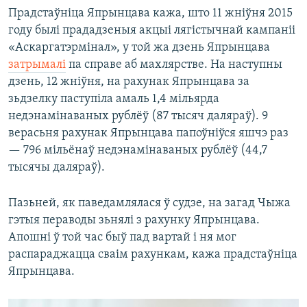
Прадстаўніца Япрынцава кажа, што 11 жніўня 2015
году былі прададзеныя акцыі лягістычнай кампаніі
«Аскаргатэрмінал», у той жа дзень Япрынцава
затрымалі
па справе аб махлярстве. На наступны
дзень, 12 жніўня, на рахунак Япрынцава за
зьдзелку паступіла амаль 1,4 мільярда
недэнамінаваных рублёў (87 тысяч даляраў). 9
верасьня рахунак Япрынцава папоўніўся яшчэ раз
— 796 мільёнаў недэнамінаваных рублёў (44,7
тысячы даляраў).
Пазьней, як паведамлялася ў судзе, на загад Чыжа
гэтыя пераводы зьнялі з рахунку Япрынцава.
Апошні ў той час быў пад вартай і ня мог
распараджацца сваім рахункам, кажа прадстаўніца
Япрынцава.