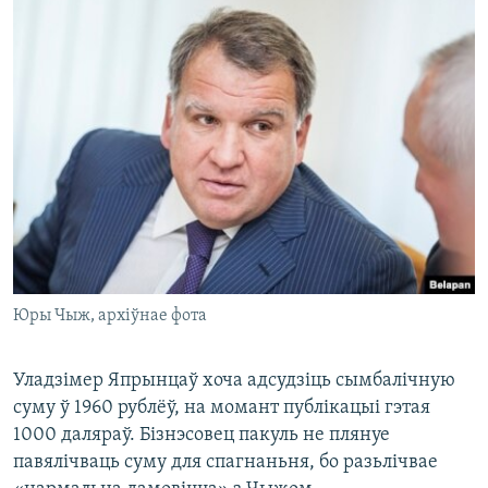
Юры Чыж, архіўнае фота
Уладзімер Япрынцаў хоча адсудзіць сымбалічную
суму ў 1960 рублёў, на момант публікацыі гэтая
1000 даляраў. Бізнэсовец пакуль не плянуе
павялічваць суму для спагнаньня, бо разьлічвае