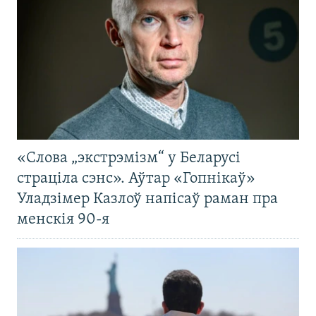
«Слова „экстрэмізм“ у Беларусі
страціла сэнс». Аўтар «Гопнікаў»
Уладзімер Казлоў напісаў раман пра
менскія 90-я