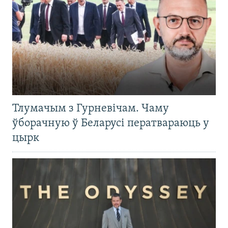
Тлумачым з Гурневічам. Чаму
ўборачную ў Беларусі ператвараюць у
цырк