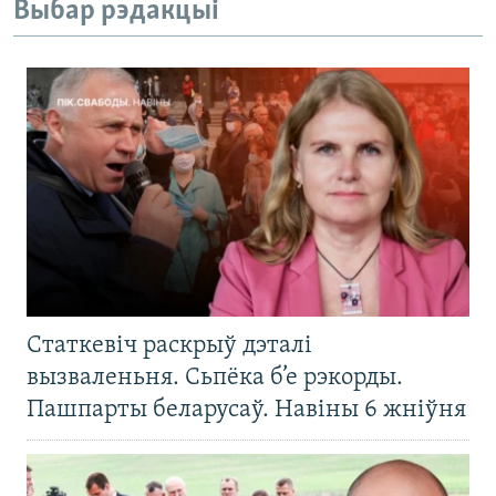
Выбар рэдакцыі
Статкевіч раскрыў дэталі
вызваленьня. Сьпёка б’е рэкорды.
Пашпарты беларусаў. Навіны 6 жніўня