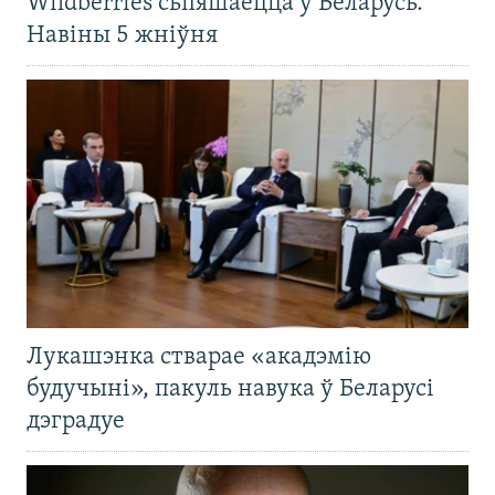
Wildberries сьпяшаецца ў Беларусь.
Навіны 5 жніўня
Лукашэнка стварае «акадэмію
будучыні», пакуль навука ў Беларусі
дэградуе