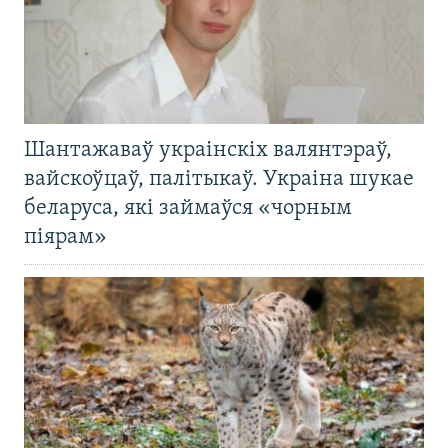
Шантажаваў украінскіх валянтэраў,
вайскоўцаў, палітыкаў. Украіна шукае
беларуса, які займаўся «чорным
піярам»