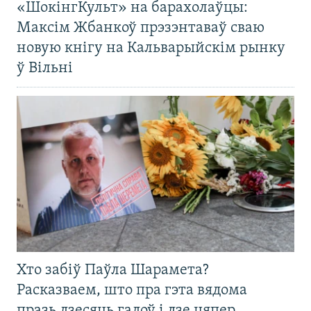
«ШокінгКульт» на барахолаўцы:
Максім Жбанкоў прэзэнтаваў сваю
новую кнігу на Кальварыйскім рынку
ў Вільні
Хто забіў Паўла Шарамета?
Расказваем, што пра гэта вядома
празь дзесяць гадоў і дзе цяпер