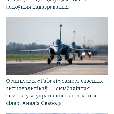
асноўныя падазраваныя
Францускія «Рафалі» замест савецкіх
зьнішчальнікаў — сымбалічная
зьмена ўва ўкраінскіх Паветраных
сілах. Аналіз Свабоды