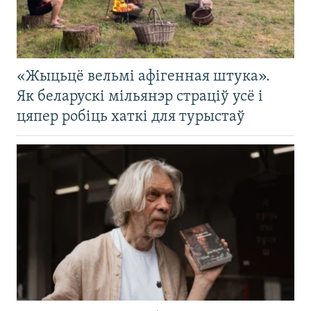
«Жыцьцё вельмі афігенная штука».
Як беларускі мільянэр страціў усё і
цяпер робіць хаткі для турыстаў