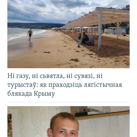
Ні газу, ні сьвятла, ні сувязі, ні
турыстаў: як праходзіць лягістычная
блякада Крыму