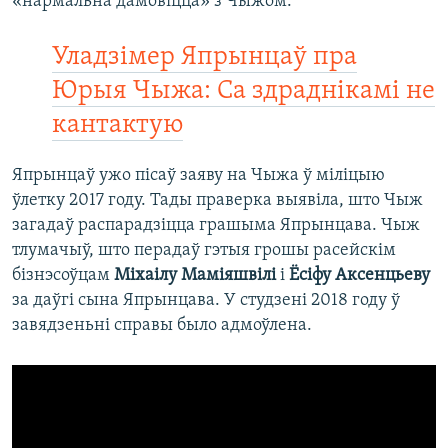
«нармальна дамовіцца» з Чыжом.
Уладзімер Япрынцаў пра
Юрыя Чыжа: Са здраднікамі не
кантактую
Япрынцаў ужо пісаў заяву на Чыжа ў міліцыю
ўлетку 2017 году. Тады праверка выявіла, што Чыж
загадаў распарадзіцца грашыма Япрынцава. Чыж
тлумачыў, што перадаў гэтыя грошы расейскім
бізнэсоўцам
Міхаілу Маміяшвілі
і
Ёсіфу Аксенцьеву
за даўгі сына Япрынцава. У студзені 2018 году ў
завядзеньні справы было адмоўлена.