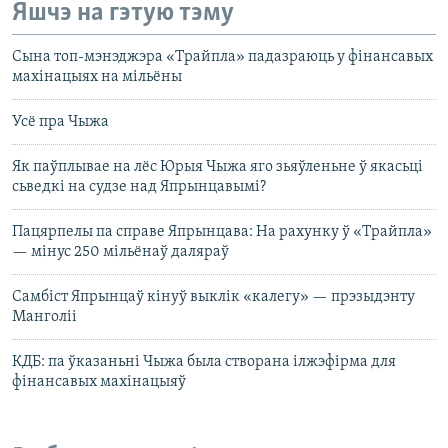
Яшчэ на гэтую тэму
Сына топ-мэнэджэра «Трайпла» падазраюць у фінансавых
махінацыях на мільёны
Усё пра Чыжа
Як паўплывае на лёс Юрыя Чыжа яго зьяўленьне ў якасьці
сьведкі на судзе над Япрынцавымі?
Пацярпелы па справе Япрынцава: На рахунку ў «Трайпла»
— мінус 250 мільёнаў даляраў
Самбіст Япрынцаў кінуў выклік «калегу» — прэзыдэнту
Манголіі
КДБ: па ўказаньні Чыжа была створана ілжэфірма для
фінансавых махінацыяў