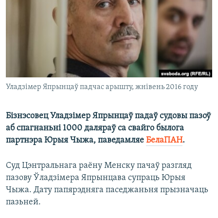
КУЛЬТУРА
МОВА
КАЛЯНДАР
НА ХВАЛЯХ СВАБОДЫ
Уладзімер Япрынцаў падчас арышту, жнівень 2016 году
Бізнэсовец Уладзімер Япрынцаў падаў судовы пазоў
аб спагнаньні 1000 даляраў са свайго былога
партнэра Юрыя Чыжа, паведамляе
БелаПАН
.
Суд Цэнтральнага раёну Менску пачаў разгляд
пазову Ўладзімера Япрынцава супраць Юрыя
Чыжа. Дату папярэдняга паседжаньня прызначаць
пазьней.