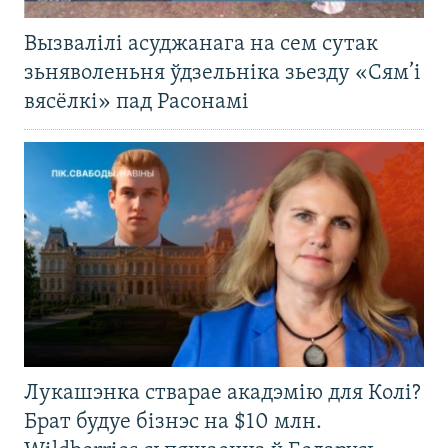
Вызвалілі асуджанага на сем сутак
зьняволеньня ўдзельніка зьезду «Сям’і
вясёлкі» пад Расонамі
Лукашэнка стварае акадэмію для Колі?
Брат будуе бізнэс на $10 млн.