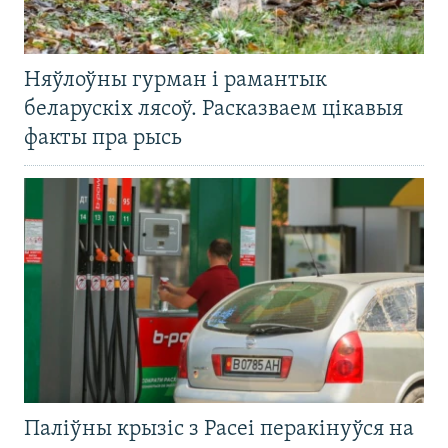
Няўлоўны гурман і рамантык
беларускіх лясоў. Расказваем цікавыя
факты пра рысь
Паліўны крызіс з Расеі перакінуўся на