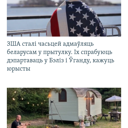
ЗША сталі часьцей адмаўляць
беларусам у прытулку. Іх спрабуюць
дэпартаваць у Бэліз і Ўганду, кажуць
юрысты