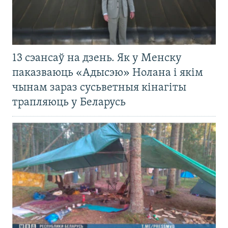
13 сэансаў на дзень. Як у Менску
паказваюць «Адысэю» Нолана і якім
чынам зараз сусьветныя кінагіты
трапляюць у Беларусь