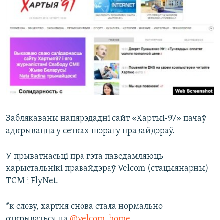
КУЛЬТУРА
МОВА
КАЛЯНДАР
НА ХВАЛЯХ СВАБОДЫ
Заблякаваны напярэдадні сайт «Хартыі-97» пачаў
адкрывацца у сетках шэрагу правайдэраў.
У прыватнасьці пра гэта паведамляюць
карыстальнікі правайдэраў Velcom (стацыянарны)
ТСМ і FlyNet.
*к слову, хартия снова стала нормально
открываться на
@velcom_home