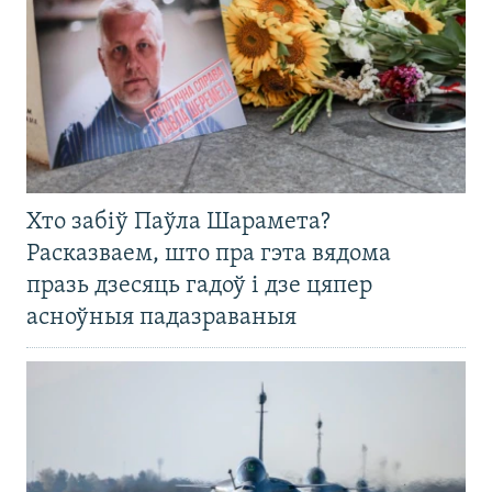
Хто забіў Паўла Шарамета?
Расказваем, што пра гэта вядома
празь дзесяць гадоў і дзе цяпер
асноўныя падазраваныя