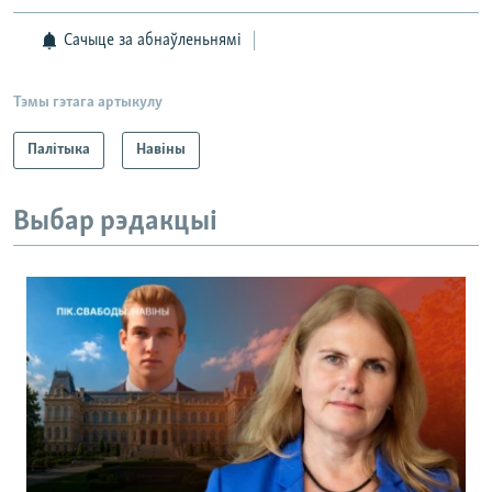
Сачыце за абнаўленьнямі
Тэмы гэтага артыкулу
Палітыка
Навіны
Выбар рэдакцыі