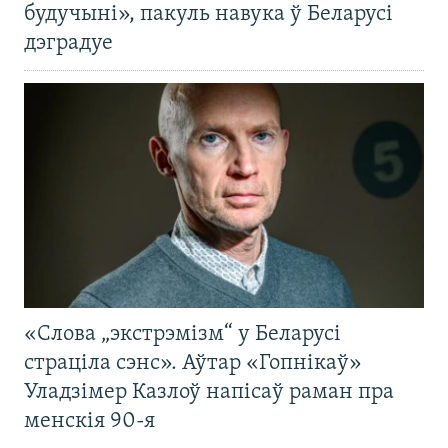
будучыні», пакуль навука ў Беларусі
дэградуе
«Слова „экстрэмізм“ у Беларусі
страціла сэнс». Аўтар «Гопнікаў»
Уладзімер Казлоў напісаў раман пра
менскія 90-я