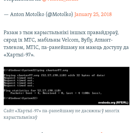
— Anton Motolko (@Motolko)
January 25, 2018
Разам з тым карыстальнікі іншых правайдэраў,
сярод іх МТС, мабільны Velcom, Byfly, Атлант-
тэлеком, МТІС, па-ранейшаму ня маюць доступу да
«Хартыі-97».
Сайт «Хартыі-97» па-ранейшаму не дасяжны ў многіх
карыстальнікаў