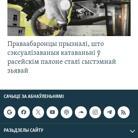
Праваабаронцы прызналі, што
сэксуалізаваныя катаваньні ў
расейскім палоне сталі сыстэмнай
зьявай
САЧЫЦЕ ЗА АБНАЎЛЕНЬНЯМІ
РАЗЬДЗЕЛЫ САЙТУ