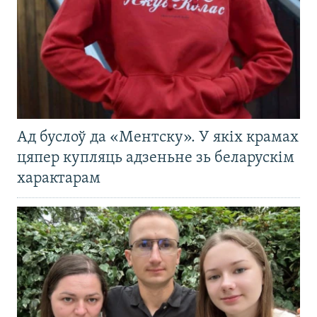
Ад буслоў да «Ментску». У якіх крамах
цяпер купляць адзеньне зь беларускім
характарам