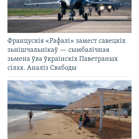
Францускія «Рафалі» замест савецкіх
зьнішчальнікаў — сымбалічная
зьмена ўва ўкраінскіх Паветраных
сілах. Аналіз Свабоды