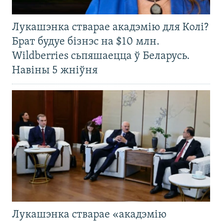
Лукашэнка стварае акадэмію для Колі?
Брат будуе бізнэс на $10 млн.
Wildberries сьпяшаецца ў Беларусь.
Навіны 5 жніўня
Лукашэнка стварае «акадэмію