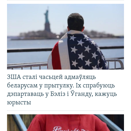
ЗША сталі часьцей адмаўляць
беларусам у прытулку. Іх спрабуюць
дэпартаваць у Бэліз і Ўганду, кажуць
юрысты