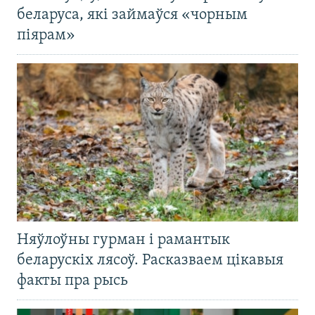
беларуса, які займаўся «чорным
піярам»
Няўлоўны гурман і рамантык
беларускіх лясоў. Расказваем цікавыя
факты пра рысь