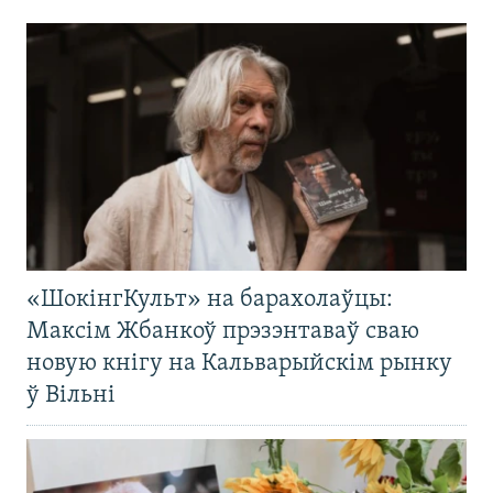
«ШокінгКульт» на барахолаўцы:
Максім Жбанкоў прэзэнтаваў сваю
новую кнігу на Кальварыйскім рынку
ў Вільні