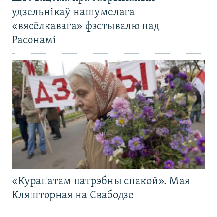
удзельнікаў нашумелага
«вясёлкавага» фэстывалю пад
Расонамі
«Курапатам патрэбны спакой». Мая
Кляшторная на Свабодзе