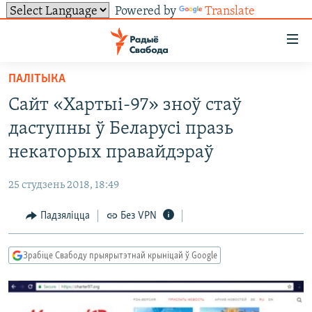
Powered by
Translate
Лінкі
ўнівэрсальнага
доступу
ПАЛІТЫКА
НАВІНЫ
Перайсьці
Сайт «Хартыі-97» зноў стаў
да
ТОЛЬКІ НА СВАБОДЗЕ
УСЕ НАВІНЫ
даступны ў Беларусі празь
галоўнага
СУВЯЗЬ
ВІДЭА І ФОТА
ТЭСТЫ
зьместу
некаторых правайдэраў
Перайсьці
ПАДПІСАЦЦА
ЛЮДЗІ
БЛОГІ
АБЫСЬЦІ БЛЯКАВАНЬНЕ
да
25 студзень 2018, 18:49
ПАЛІТЫКА
ГІСТОРЫЯ НА СВАБОДЗЕ
ПАДЗЯЛІЦЦА ІНФАРМАЦЫЯЙ
RSS
галоўнай
САЧЫЦЕ ЗА АБНАЎЛЕНЬНЯМІ
Падзяліцца
Без VPN
навігацыі
ЭКАНОМІКА
ПАДКАСТЫ
ПАДКАСТЫ
Перайсьці
ВАЙНА
КНІГІ
FACEBOOK
да
Зрабіце Свабоду прыярытэтнай крыніцай ў Google
БЕЛАРУСЫ НА ВАЙНЕ
АЎДЫЁКНІГІ
TWITTER
пошуку
ПАЛІТВЯЗЬНІ
PREMIUM
Усе сайты РС/РСЭ