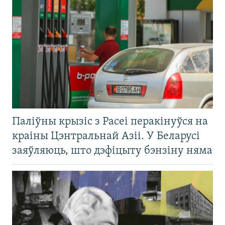
Паліўны крызіс з Расеі перакінуўся на
краіны Цэнтральнай Азіі. У Беларусі
заяўляюць, што дэфіцыту бэнзіну няма