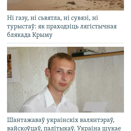
Ні газу, ні сьвятла, ні сувязі, ні
турыстаў: як праходзіць лягістычная
блякада Крыму
Шантажаваў украінскіх валянтэраў,
вайскоўцаў, палітыкаў. Украіна шукае