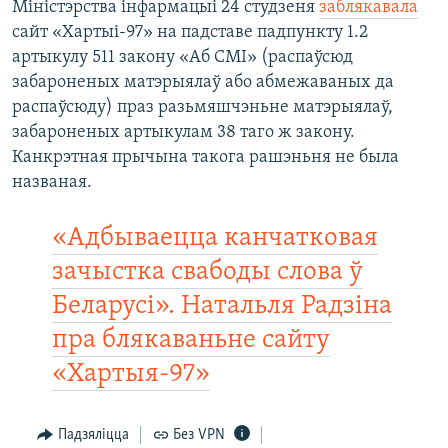
Міністэрства інфармацыі 24 студзеня
заблякавала
сайт «Хартыі-97» на падставе падпункту 1.2
артыкулу 511 закону «Аб СМІ» (распаўсюд
забароненых матэрыялаў або абмежаваных да
распаўсюду) праз разьмяшчэньне матэрыялаў,
забароненых артыкулам 38 таго ж закону.
Канкрэтная прычына такога рашэньня не была
названая.
«Адбываецца канчатковая
зачыстка свабоды слова ў
Беларусі». Натальля Радзіна
пра блякаваньне сайту
«Хартыя-97»
Падзяліцца
Без VPN