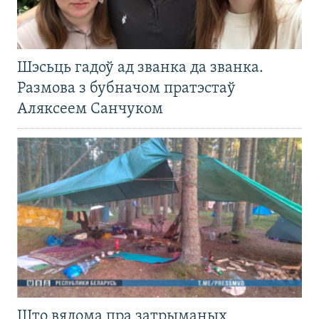
Шэсьць гадоў ад званка да званка.
Размова з бубначом пратэстаў
Аляксеем Санчуком
Што вядома пра затрыманых