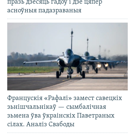
празь дзесяць гадоў і дзе цяпер
асноўныя падазраваныя
Францускія «Рафалі» замест савецкіх
зьнішчальнікаў — сымбалічная
зьмена ўва ўкраінскіх Паветраных
сілах. Аналіз Свабоды