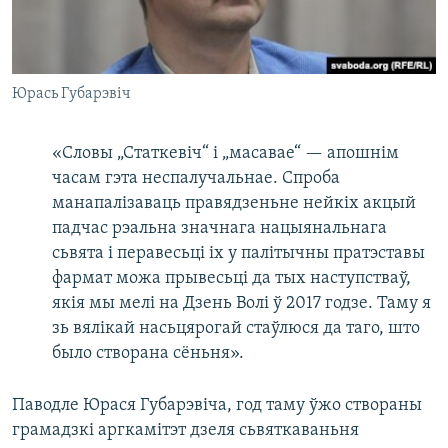
Юрась Губарэвіч
«Словы „Статкевіч“ і „масавае“ — апошнім
часам гэта неспалучальнае. Спроба
манапалізаваць правядзеньне нейкіх акцый
падчас рэальна значнага нацыянальнага
сьвята і перавесьці іх у палітычны пратэставы
фармат можа прывесьці да тых наступстваў,
якія мы мелі на Дзень Волі ў 2017 годзе. Таму я
зь вялікай насьцярогай стаўлюся да таго, што
было створана сёньня».
Паводле Юрася Губарэвіча, год таму ўжо створаны
грамадзкі аргкамітэт дзеля сьвяткаваньня