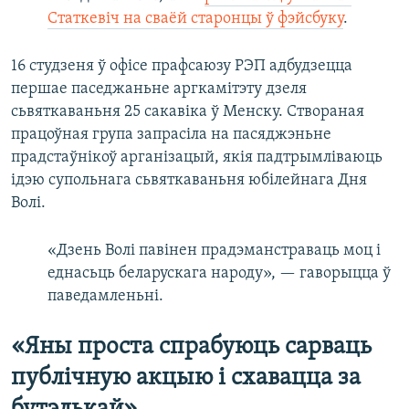
Статкевіч на сваёй старонцы ў фэйсбуку
.
16 студзеня ў офісе прафсаюзу РЭП адбудзецца
першае паседжаньне аргкамітэту дзеля
сьвяткаваньня 25 сакавіка ў Менску. Створаная
працоўная група запрасіла на пасяджэньне
прадстаўнікоў арганізацый, якія падтрымліваюць
ідэю супольнага сьвяткаваньня юбілейнага Дня
Волі.
«Дзень Волі павінен прадэманстраваць моц і
еднасьць беларускага народу», — гаворыцца ў
паведамленьні.
«Яны проста спрабуюць сарваць
публічную акцыю і схавацца за