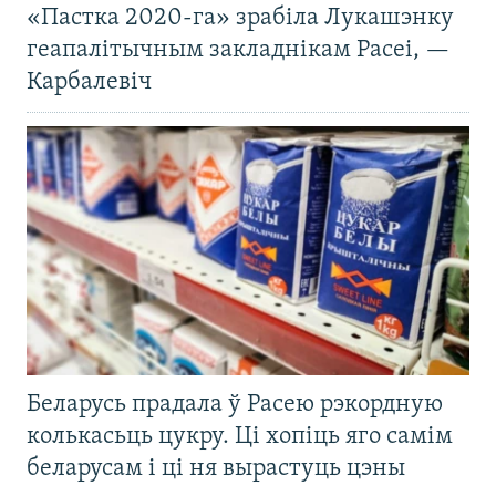
«Пастка 2020-га» зрабіла Лукашэнку
геапалітычным закладнікам Расеі, —
Карбалевіч
Беларусь прадала ў Расею рэкордную
колькасьць цукру. Ці хопіць яго самім
беларусам і ці ня вырастуць цэны