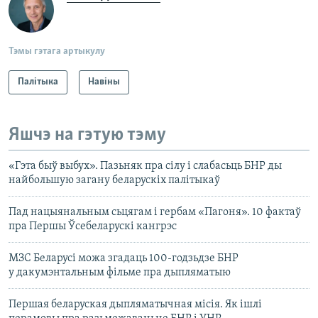
Тэмы гэтага артыкулу
Палітыка
Навіны
Яшчэ на гэтую тэму
«Гэта быў выбух». Пазьняк пра сілу і слабасьць БНР ды
найбольшую загану беларускіх палітыкаў
Пад нацыянальным сьцягам і гербам «Пагоня». 10 фактаў
пра Першы Ўсебеларускі кангрэс
МЗС Беларусі можа згадаць 100-годзьдзе БНР
у дакумэнтальным фільме пра дыпляматыю
Першая беларуская дыпляматычная місія. Як ішлі