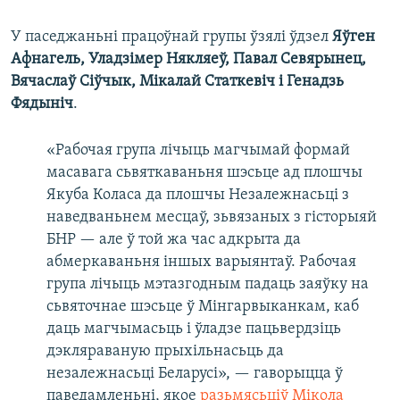
У паседжаньні працоўнай групы ўзялі ўдзел
Яўген
Афнагель, Уладзімер Някляеў, Павал Севярынец,
Вячаслаў Сіўчык, Мікалай Статкевіч і Генадзь
Фядыніч
.
«Рабочая група лічыць магчымай формай
масавага сьвяткаваньня шэсьце ад плошчы
Якуба Коласа да плошчы Незалежнасьці з
наведваньнем месцаў, зьвязаных з гісторыяй
БНР — але ў той жа час адкрыта да
абмеркаваньня іншых варыянтаў. Рабочая
група лічыць мэтазгодным падаць заяўку на
сьвяточнае шэсьце ў Мінгарвыканкам, каб
даць магчымасьць і ўладзе пацьвердзіць
дэкляраваную прыхільнасьць да
незалежнасьці Беларусі», — гаворыцца ў
паведамленьні, якое
разьмясьціў Мікола