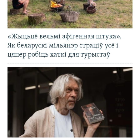
«Жыцьцё вельмі афігенная штука».
Як беларускі мільянэр страціў усё і
цяпер робіць хаткі для турыстаў