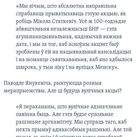
«Мы лічым, што абсалютна няправільна
спрабаваць прыватызаваць гэтую акцыю, як
робіць Мікола Статкевіч. Усё ж 100-годзьдзе
абвяшчэньня незалежнасьці БНР — гэта
агульнанацыянальная, надзвычай важная
дата, і мы за тое, каб асноўны акцэнт быў
зроблены ў ёй на нацыянальнай кансалідацыі
і на моманце сьвяткаваньня, каб яно адбылося
шырока, у тым ліку і на вуліцах Менску».
Паводле Янукевіча, рыхтуюцца розныя
мерапрыемствы. Але ці будуць вулічныя акцыі?
«Я перакананы, што вулічнае адзначэньне
павінна быць. Але гэта будзе супольнае
рашэньне аргкамітэту. Мы супраць таго, каб
нехта прымаў аднаасобныя рашэньні. Але той