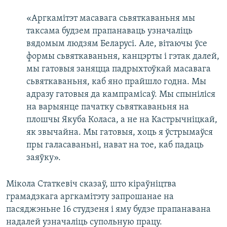
«Аргкамітэт масавага сьвяткаваньня мы
таксама будзем прапанаваць узначаліць
вядомым людзям Беларусі. Але, вітаючы ўсе
формы сьвяткаваньня, канцэрты і гэтак далей,
мы гатовыя заняцца падрыхтоўкай масавага
сьвяткаваньня, каб яно прайшло годна. Мы
адразу гатовыя да кампрамісаў. Мы спыніліся
на варыянце пачатку сьвяткаваньня на
плошчы Якуба Коласа, а не на Кастрычніцкай,
як звычайна. Мы гатовыя, хоць я ўстрымаўся
пры галасаваньні, нават на тое, каб падаць
заяўку».
Мікола Статкевіч сказаў, што кіраўніцтва
грамадзкага аргкамітэту запрошанае на
пасяджэньне 16 студзеня і яму будзе прапанавана
надалей узначаліць супольную працу.