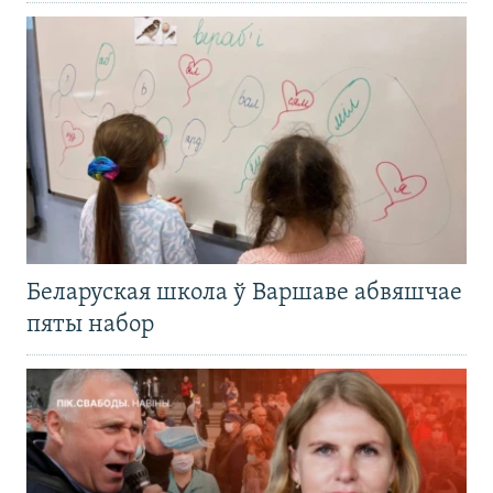
Беларуская школа ў Варшаве абвяшчае
пяты набор