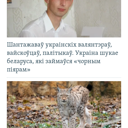
Шантажаваў украінскіх валянтэраў,
вайскоўцаў, палітыкаў. Украіна шукае
беларуса, які займаўся «чорным
піярам»