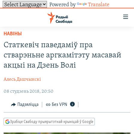
Powered by
Translate
Лінкі
ўнівэрсальнага
доступу
НАВІНЫ
НАВІНЫ
Перайсьці
Статкевіч паведаміў пра
да
ТОЛЬКІ НА СВАБОДЗЕ
УСЕ НАВІНЫ
стварэньне аргкамітэту масавай
галоўнага
СУВЯЗЬ
ВІДЭА І ФОТА
ТЭСТЫ
зьместу
акцыі на Дзень Волі
Перайсьці
ПАДПІСАЦЦА
ЛЮДЗІ
БЛОГІ
АБЫСЬЦІ БЛЯКАВАНЬНЕ
да
Алесь Дашчынскі
ПАЛІТЫКА
ГІСТОРЫЯ НА СВАБОДЗЕ
ПАДЗЯЛІЦЦА ІНФАРМАЦЫЯЙ
RSS
галоўнай
САЧЫЦЕ ЗА АБНАЎЛЕНЬНЯМІ
08 студзень 2018, 20:50
навігацыі
ЭКАНОМІКА
ПАДКАСТЫ
ПАДКАСТЫ
Перайсьці
ВАЙНА
КНІГІ
FACEBOOK
Падзяліцца
Без VPN
да
БЕЛАРУСЫ НА ВАЙНЕ
АЎДЫЁКНІГІ
TWITTER
пошуку
Зрабіце Свабоду прыярытэтнай крыніцай ў Google
ПАЛІТВЯЗЬНІ
PREMIUM
Усе сайты РС/РСЭ