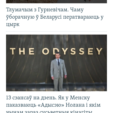
Тлумачым з Гурневічам. Чаму
ўборачную ў Беларусі ператвараюць у
цырк
13 сэансаў на дзень. Як у Менску
паказваюць «Адысэю» Нолана і якім
чынам зараз сусьветныя кінагіты