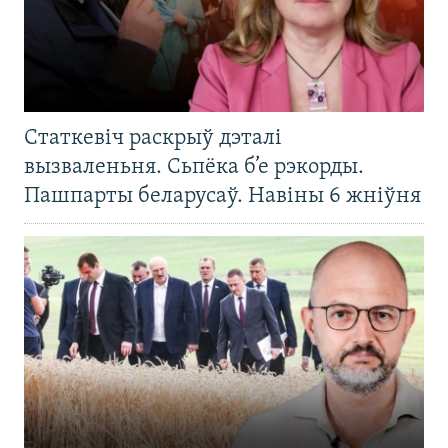
Статкевіч раскрыў дэталі
вызваленьня. Сьпёка б’е рэкорды.
Пашпарты беларусаў. Навіны 6 жніўня