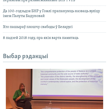
перамовы пра разьмежаваньне БНР і УНР
Да 100-годзьдзя БНР у Гомлі прапануюць назваць вуліцу
імем Палуты Бадуновай
Хто пашыраў плошчу свабоды ў Беларусі
8 падзей 2018 году, пра якія варта памятаць
Выбар рэдакцыі