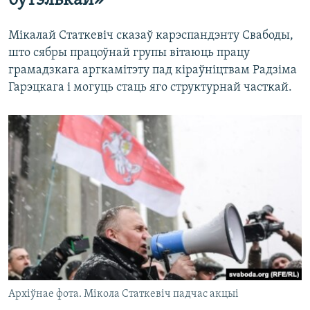
бутэлькай»
Мікалай Статкевіч сказаў карэспандэнту Свабоды,
што сябры працоўнай групы вітаюць працу
грамадзкага аргкамітэту пад кіраўніцтвам Радзіма
Гарэцкага і могуць стаць яго структурнай часткай.
Архіўнае фота. Мікола Статкевіч падчас акцыі