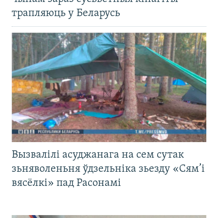
трапляюць у Беларусь
Вызвалілі асуджанага на сем сутак
зьняволеньня ўдзельніка зьезду «Сям’і
вясёлкі» пад Расонамі