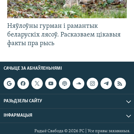
Няўлоўны гурман і рамантык
беларускіх лясоў. Расказваем цікавыя
факты пра рысь
САЧЫЦЕ ЗА АБНАЎЛЕНЬНЯМІ
РАЗЬДЗЕЛЫ САЙТУ
ІНФАРМАЦЫЯ
Радыё Свабода © 2026 РС | Усе правы захаваныя.