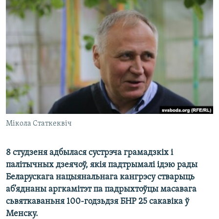
КУЛЬТУРА
МОВА
КАЛЯНДАР
НА ХВАЛЯХ СВАБОДЫ
Мікола Статкеквіч
8 студзеня адбылася сустрэча грамадзкіх і
палітычных дзеячоў, якія падтрымалі ідэю рады
Беларускага нацыянальнага кангрэсу стварыць
аб’яднаны аргкамітэт па падрыхтоўцы масавага
сьвяткаваньня 100-годзьдзя БНР 25 сакавіка ў
Менску.