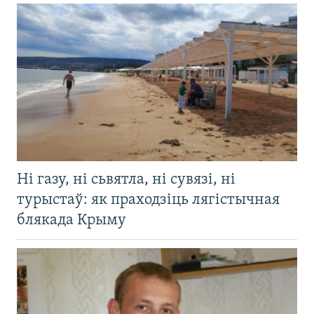
Ні газу, ні сьвятла, ні сувязі, ні
турыстаў: як праходзіць лягістычная
блякада Крыму