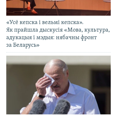
«Усё кепска і вельмі кепска».
Як прайшла дыскусія «Мова, культура,
адукацыя і мэдыя: нябачны фронт
за Беларусь»