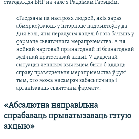
стагодзьдзя БНР на чале з Радзімам Гарэцкім.
«Гледзячы па настроях людзей, якія зараз
абмяркоўваюць у інтэрнэце падрыхтоўку да
Дня Волі, яны перадусім хацелі б гэта бачыць у
фармаце сьвяточнага мерапрыемства. А ня
нейкай чарговай прынагоднай ці безнагоднай
вулічнай пратэставай акцыі. У дадзенай
сытуацыі лепшым выйсьцем было б аддаць
справу правядзеньня мерапрыемства ў рукі
тым, хто можа насамрэч забясьпечыць і
арганізаваць сьвяточны фармат».
«Абсалютна няправільна
спрабаваць прыватызаваць гэтую
акцыю»