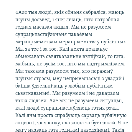
«Але тыя людзі, якія сёньня сабраліся, маюць
пэўны досьвед, і яны лічаць, што патрэбная
годная масавая акцыя. Мы не разумеем
супрацьпастаўленьня пакаёвым
мерапрыемствам мерапрыемстваў публічных.
Мы за тое і за тое. Калі нехта прапануе
абмежаваць сьвяткаваньне выпіўкай, то гэта,
мабыць, не зусім тое, што мы падтрымліваем.
Мы таксама разумеем тых, хто перажыў
пэўныя стрэсы, меў непрыемнасьці з уладай і
баіцца ўдзельнічаць у любым публічным
сьвяткаваньні. Мы разумеем і не дакараем
такіх людзей. Але мы не разумеем сытуацыі,
калі людзі супрацьпастаўляюць гэтыя рэчы.
Калі яны проста спрабуюць сарваць публічную
акцыю і, як я кажу, схавацца за бутэлькай. Я не
магу назваць гэта годнымі паводзінамі. Такія