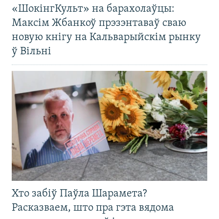
«ШокінгКульт» на барахолаўцы:
Максім Жбанкоў прэзэнтаваў сваю
новую кнігу на Кальварыйскім рынку
ў Вільні
Хто забіў Паўла Шарамета?
Расказваем, што пра гэта вядома