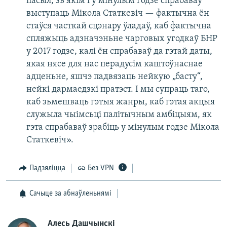
пасыл, зь якім і ў мінулым годзе спрабаваў
выступаць Мікола Статкевіч — фактычна ён
стаўся часткай сцэнару ўладаў, каб фактычна
спляжыць адзначэньне чарговых угодкаў БНР
у 2017 годзе, калі ён спрабаваў да гэтай даты,
якая нясе для нас перадусім каштоўнаснае
адценьне, яшчэ падвязаць нейкую „басту“,
нейкі дармаедзкі пратэст. І мы супраць таго,
каб зьмешваць гэтыя жанры, каб гэтая акцыя
служыла чыімсьці палітычным амбіцыям, як
гэта спрабаваў зрабіць у мінулым годзе Мікола
Статкевіч».
Падзяліцца
Без VPN
Сачыце за абнаўленьнямі
Алесь Дашчынскі