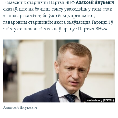
Намесьнік старшыні Партыі БНФ
Аляксей Янукевіч
сказаў, што ня бачыць сэнсу ўваходзіць у гэты «так
званы аргкамітэт, бо ўжо ёсьць аргкамітэт,
ганаровым старшынёй якога зьяўляецца Гарэцкі і ў
якім ужо некалькі месяцаў працуе Партыя БНФ».
Аляксей Янукевіч