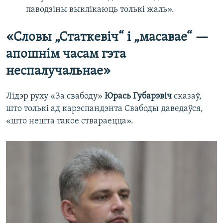
паводзіны выклікаюць толькі жаль».
«Словы „Статкевіч“ і „масавае“ —
апошнім часам гэта
неспалучальнае»
Лідэр руху «За свабоду»
Юрась Губарэвіч
сказаў,
што толькі ад карэспандэнта Свабоды даведаўся,
«што нешта такое ствараецца».