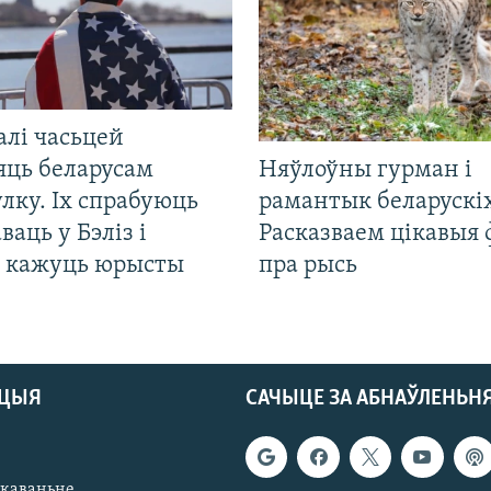
алі часьцей
яць беларусам
Няўлоўны гурман і
лку. Іх спрабуюць
рамантык беларускіх
ваць у Бэліз і
Расказваем цікавыя
, кажуць юрысты
пра рысь
АЦЫЯ
САЧЫЦЕ ЗА АБНАЎЛЕНЬН
якаваньне