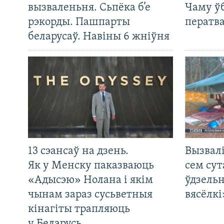
вызваленьня. Сьпёка б’е
Чаму ў
рэкорды. Пашпарты
ператв
беларусаў. Навіны 6 жніўня
13 сэансаў на дзень.
Вызвалі
Як у Менску паказваюць
сем сут
«Адысэю» Нолана і якім
ўдзельн
чынам зараз сусьветныя
вясёлкі
кінагіты трапляюць
у Беларусь