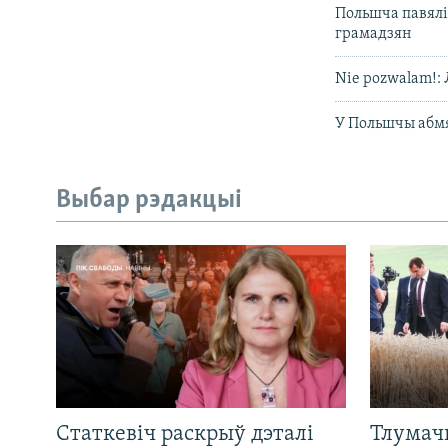
Польшча павяліч
грамадзян
Nie pozwalam!:
У Польшчы абм
Выбар рэдакцыі
Статкевіч раскрыў дэталі
Тлумач