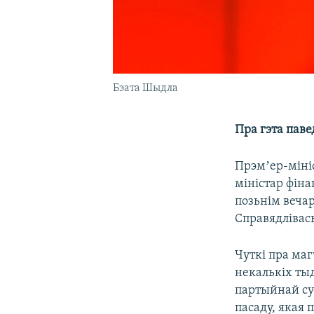
Бэата Шыдла
Пра гэта пав
Прэмʼер-мін
міністар фін
позьнім веча
Справядлівас
Чуткі пра ма
некалькіх ты
партыйнай су
пасаду, якая 