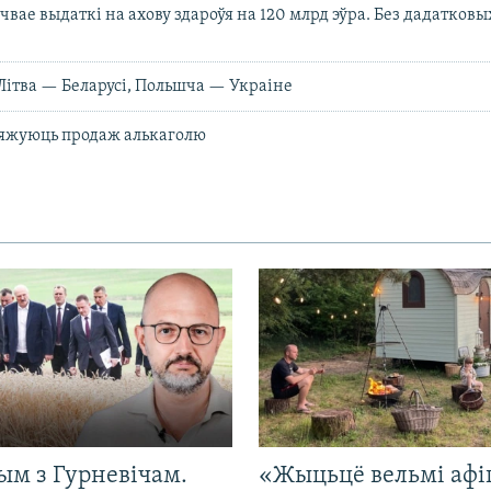
вае выдаткі на ахову здароўя на 120 млрд эўра. Без дадатковы
 Літва — Беларусі, Польшча — Украіне
яжуюць продаж алькаголю
ым з Гурневічам.
«Жыцьцё вельмі афі