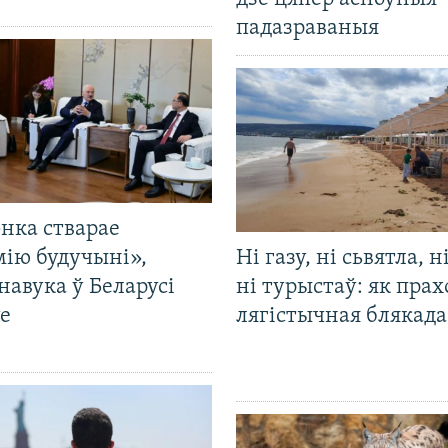
падазраваныя
нка стварае
мію будучыні»,
Ні газу, ні сьвятла, н
навука ў Беларусі
ні турыстаў: як прах
е
лягістычная блякад