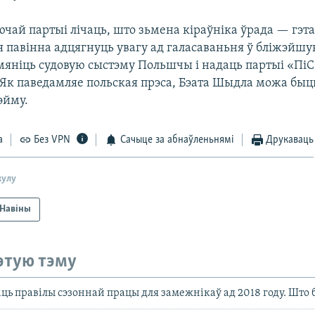
ючай партыі лічаць, што зьмена кіраўніка ўрада — гэт
я павінна адцягнуць увагу ад галасаваньня ў бліжэйшу
мяніць судовую сыстэму Польшчы і надаць партыі «Пі
. Як паведамляе польская прэса, Бэата Шыдла можа быц
эйму.
а
Без VPN
Сачыце за абнаўленьнямі
Друкаваць
кулу
Навіны
этую тэму
ць правілы сэзоннай працы для замежнікаў ад 2018 году. Што 