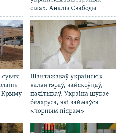
сілах. Аналіз Свабоды
і сувязі,
Шантажаваў украінскіх
одзіць
валянтэраў, вайскоўцаў,
а Крыму
палітыкаў. Украіна шукае
беларуса, які займаўся
«чорным піярам»