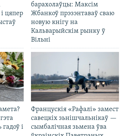
і
барахолаўцы: Максім
 і цяпер
Жбанкоў прэзэнтаваў сваю
ыстаў
новую кнігу на
Кальварыйскім рынку ў
Вільні
амета?
Францускія «Рафалі» замест
 гэта
савецкіх зьнішчальнікаў —
 гадоў і
сымбалічная зьмена ўва
ўкраінскіх Паветраных