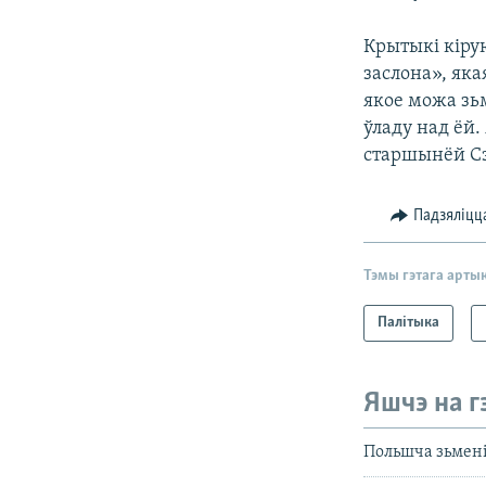
Крытыкі кіру
заслона», яка
якое можа зь
ўладу над ёй
старшынёй С
Падзяліцц
Тэмы гэтага арты
Палітыка
Яшчэ на г
Польшча зьмені