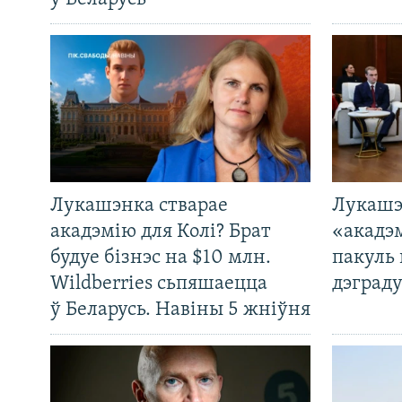
Лукашэнка стварае
Лукашэ
акадэмію для Колі? Брат
«акадэ
будуе бізнэс на $10 млн.
пакуль 
Wildberries сьпяшаецца
дэграду
ў Беларусь. Навіны 5 жніўня