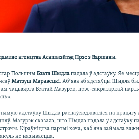
едамляе агенцтва Асашыэйтэд Прэс з Варшавы.
істар Польшчы
Бэата Шыдла
падала ў адстаўку. Яе месц
ансаў
Матэуш Маравецкі
. Абʼява аб адстаўцы Шыдла бы
рам чацьвярга Бэатай Мазурэк, прэс-сакратаркай парты
ьць».
гчымую адстаўку Шыдла распаўсюджваліся на працягу
дняў. Мазурэк сказала, што Шыдла падала ў адстаўку п
стрэчы. Кіраўніцтва партыі хоча, каб яна займала ва
пакуль не называецца.