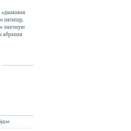
а «дымавая
ю пятніцу,
С» значную
ь абраная
будзе