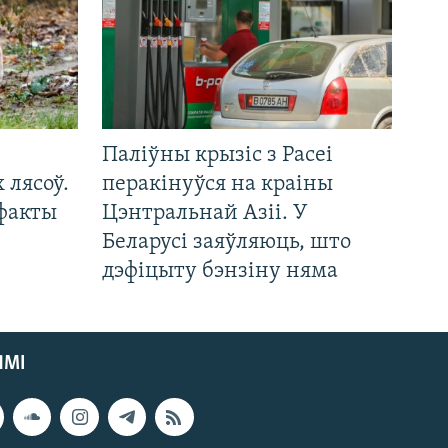
Паліўны крызіс з Расеі
 лясоў.
перакінуўся на краіны
 факты
Цэнтральнай Азіі. У
Беларусі заяўляюць, што
дэфіцыту бэнзіну няма
ЯМІ