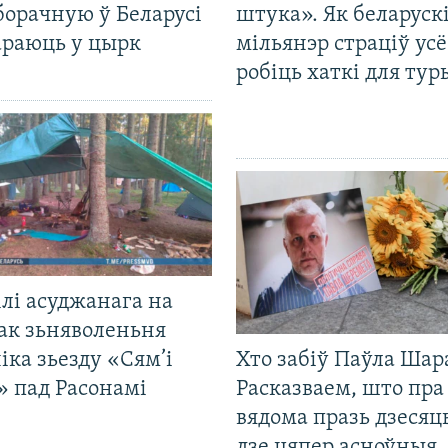
борачную ў Беларусі
штука». Як беларуск
араюць у цырк
мільянэр страціў усё
робіць хаткі для тур
лі асуджанага на
ак зьняволеньня
іка зьезду «Сям’і
Хто забіў Паўла Шар
» пад Расонамі
Расказваем, што пра
вядома празь дзесяць
дзе цяпер асноўныя