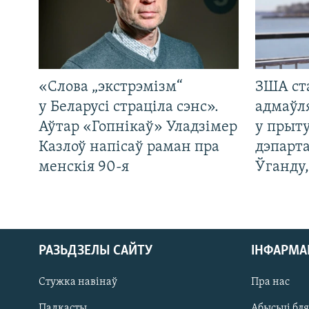
«Слова „экстрэмізм“
ЗША ст
у Беларусі страціла сэнс».
адмаўл
Аўтар «Гопнікаў» Уладзімер
у прыту
Казлоў напісаў раман пра
дэпарта
менскія 90-я
Ўганду
РАЗЬДЗЕЛЫ САЙТУ
ІНФАРМ
Стужка навінаў
Пра нас
Падкасты
Абысьці бл