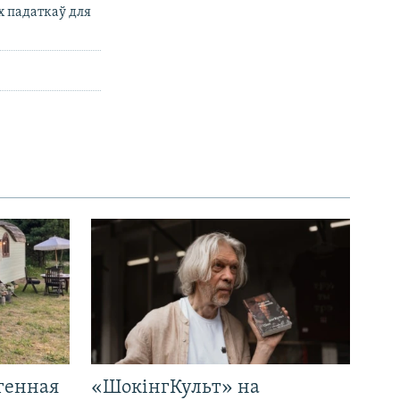
х падаткаў для
генная
«ШокінгКульт» на