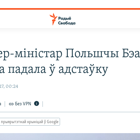
ер-міністар Польшчы Бэа
 падала ў адстаўку
7, 00:24
а
Без VPN
 прыярытэтнай крыніцай ў Google