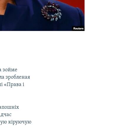
а зойме
ла зробленая
і «Права і
 апошніх
адчас
жную кіруючую