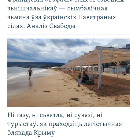
зьнішчальнікаў — сымбалічная
зьмена ўва ўкраінскіх Паветраных
сілах. Аналіз Свабоды
Ні газу, ні сьвятла, ні сувязі, ні
турыстаў: як праходзіць лягістычная
блякада Крыму