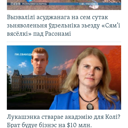
Вызвалілі асуджанага на сем сутак
зьняволеньня ўдзельніка зьезду «Сям’і
вясёлкі» пад Расонамі
Лукашэнка стварае акадэмію для Колі?
Брат будуе бізнэс на $10 млн.