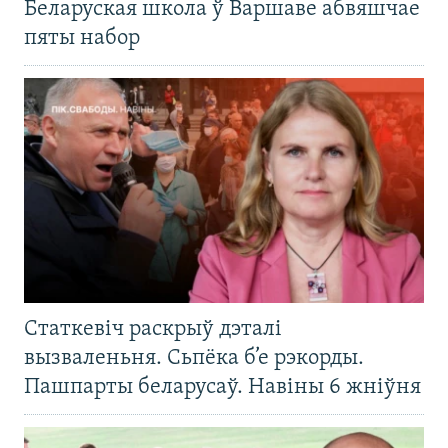
Беларуская школа ў Варшаве абвяшчае
пяты набор
Статкевіч раскрыў дэталі
вызваленьня. Сьпёка б’е рэкорды.
Пашпарты беларусаў. Навіны 6 жніўня