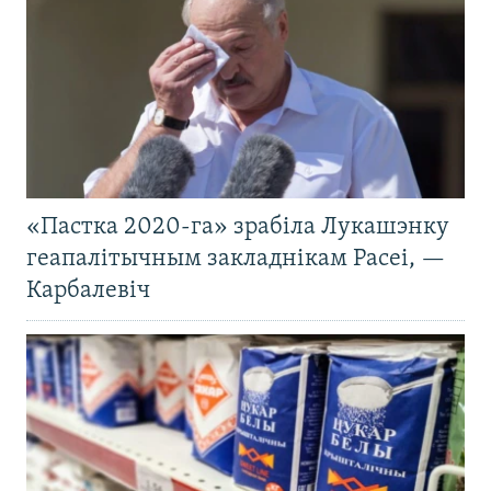
«Пастка 2020-га» зрабіла Лукашэнку
геапалітычным закладнікам Расеі, —
Карбалевіч