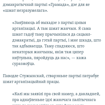
дэмакратычнай партыі «Грамада», дзе для яе
«шмат незразумелага».
«Заяўляюць аб выхадзе з партыі цэлыя
арганізацыі. А там шмат жанчын. Я сама
шмат гадоў таму прычынілася да сацыял-
дэмакратыі, да гэтай партыі, і мне шкада, што
так адбываецца. Таму спадзяюся, што
некаторыя жанчыны, якім там цяпер
няўтульна, пяройдуць да нас», — кажа
суразмоўца.
Паводле Стужынскай, стварэньне партыі патрабуе
шмат арганізацыйнай працы.
«Калі мы заявілі пра свой намер, а дакладней,
пра аднаўленьне ідэі жаночага палітычнага