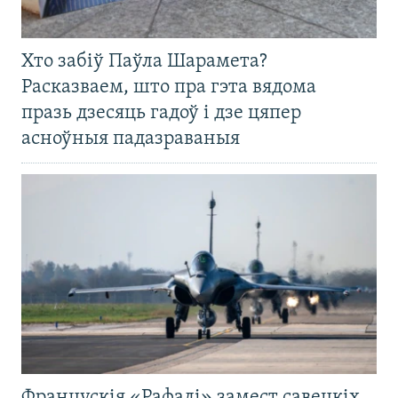
Хто забіў Паўла Шарамета?
Расказваем, што пра гэта вядома
празь дзесяць гадоў і дзе цяпер
асноўныя падазраваныя
Францускія «Рафалі» замест савецкіх