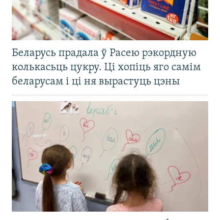
Беларусь прадала ў Расею рэкордную
колькасьць цукру. Ці хопіць яго самім
беларусам і ці ня вырастуць цэны