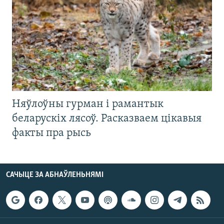
Няўлоўны гурман і рамантык
беларускіх лясоў. Расказваем цікавыя
факты пра рысь
САЧЫЦЕ ЗА АБНАЎЛЕНЬНЯМІ