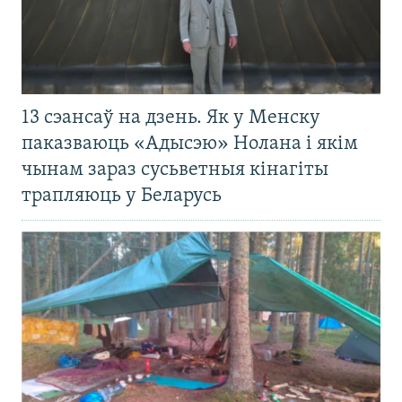
13 сэансаў на дзень. Як у Менску
паказваюць «Адысэю» Нолана і якім
чынам зараз сусьветныя кінагіты
трапляюць у Беларусь