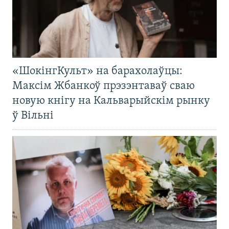
«ШокінгКульт» на барахолаўцы:
Максім Жбанкоў прэзэнтаваў сваю
новую кнігу на Кальварыйскім рынку
ў Вільні