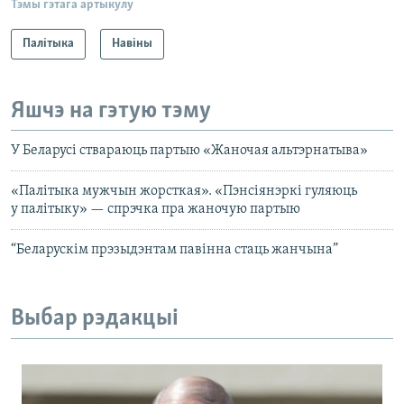
Тэмы гэтага артыкулу
Палітыка
Навіны
Яшчэ на гэтую тэму
У Беларусі ствараюць партыю «Жаночая альтэрнатыва»
«Палітыка мужчын жорсткая». «Пэнсіянэркі гуляюць
у палітыку» — спрэчка пра жаночую партыю
“Беларускім прэзыдэнтам павінна стаць жанчына”
Выбар рэдакцыі