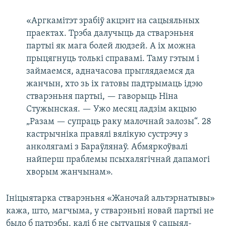
«Аргкамітэт зрабіў акцэнт на сацыяльных
праектах. Трэба далучыць да стварэньня
партыі як мага болей людзей. А іх можна
прыцягнуць толькі справамі. Таму гэтым і
займаемся, адначасова прыглядаемся да
жанчын, хто зь іх гатовы падтрымаць ідэю
стварэньня партыі, — гаворыць Ніна
Стужынская. — Ужо месяц ладзім акцыю
„Разам — супраць раку малочнай залозы“. 28
кастрычніка правялі вялікую сустрэчу з
анколягамі з Бараўлянаў. Абмяркоўвалі
найперш праблемы псыхалягічнай дапамогі
хворым жанчынам».
Ініцыятарка стварэньня «Жаночай альтэрнатывы»
кажа, што, магчыма, у стварэньні новай партыі не
было б патрэбы, калі б не сытуацыя ў сацыял-