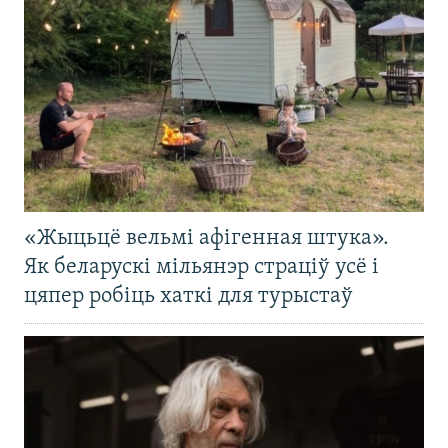
«Жыцьцё вельмі афігенная штука».
Як беларускі мільянэр страціў усё і
цяпер робіць хаткі для турыстаў