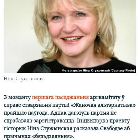
КУЛЬТУРА
МОВА
КАЛЯНДАР
НА ХВАЛЯХ СВАБОДЫ
Ніна Стужынская
З моманту
першага паседжаньня
аргкамітэту ў
справе стварэньня партыі «Жаночая альтэрнатыва»
прайшло паўгода. Аднак дагэтуль партыя не
спрабавала зарэгістравацца. Ініцыятарка праекту
гісторык Ніна Стужынская расказала Свабодзе аб
прычынах «бязьдзеяньня».