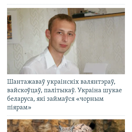
Шантажаваў украінскіх валянтэраў,
вайскоўцаў, палітыкаў. Украіна шукае
беларуса, які займаўся «чорным
піярам»