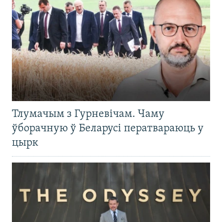
Тлумачым з Гурневічам. Чаму
ўборачную ў Беларусі ператвараюць у
цырк