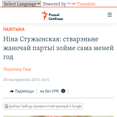
Powered by
Translate
Лінкі
ўнівэрсальнага
доступу
ПАЛІТЫКА
НАВІНЫ
Перайсьці
Ніна Стужынская: стварэньне
да
ТОЛЬКІ НА СВАБОДЗЕ
УСЕ НАВІНЫ
жаночай партыі зойме сама меней
галоўнага
СУВЯЗЬ
ВІДЭА І ФОТА
ТЭСТЫ
зьместу
год
Перайсьці
ПАДПІСАЦЦА
ЛЮДЗІ
БЛОГІ
АБЫСЬЦІ БЛЯКАВАНЬНЕ
да
Уладзімер Глод
ПАЛІТЫКА
ГІСТОРЫЯ НА СВАБОДЗЕ
ПАДЗЯЛІЦЦА ІНФАРМАЦЫЯЙ
RSS
галоўнай
САЧЫЦЕ ЗА АБНАЎЛЕНЬНЯМІ
30 кастрычнік 2017, 14:51
навігацыі
ЭКАНОМІКА
ПАДКАСТЫ
ПАДКАСТЫ
Перайсьці
ВАЙНА
КНІГІ
FACEBOOK
Падзяліцца
Без VPN
да
БЕЛАРУСЫ НА ВАЙНЕ
АЎДЫЁКНІГІ
TWITTER
пошуку
Зрабіце Свабоду прыярытэтнай крыніцай ў Google
ПАЛІТВЯЗЬНІ
PREMIUM
Усе сайты РС/РСЭ