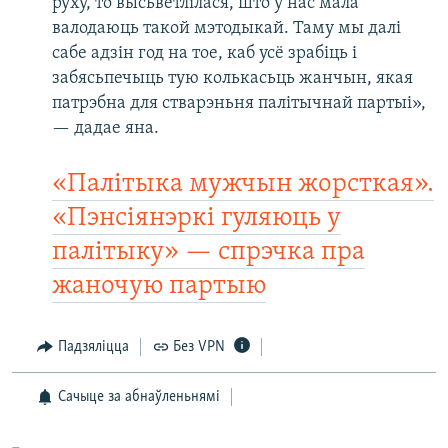
руху, то высьветлілася, што ў нас мала
валодаюць такой мэтодыкай. Таму мы далі
сабе адзін год на тое, каб усё зрабіць і
забясьпечыць тую колькасьць жанчын, якая
патрэбна для стварэньня палітычнай партыі»,
— дадае яна.
«Палітыка мужчын жорсткая».
«Пэнсіянэркі гуляюць у
палітыку» — спрэчка пра
жаночую партыю
Падзяліцца
Без VPN
Сачыце за абнаўленьнямі