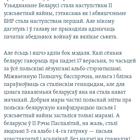
Узьяднаньне Беларусі стала наступствам ІІ
усясьветнай вайны, гэтаксама як і абвяшчэньне
БНР стала наступствам першай. Але нікому
дагэтуль і ў галаву не прыходзіла адзначаць
пачатак абедзьвюх войнаў як вялікае сьвята.
Але ёсьць і яшчэ адзін бок мэдаля. Калі сёньня
беларус гаворыць пра падзеі 17 верасьня, то часьцей
за ўсё польскімі лёзунгамі альбо стэрэатыпамі.
Міжваенную Польшчу, бясспрэчна, нельга і блізка
параўноўваць са сталінскім генацыдам, але для
цэлага пакаленьня беларусаў яна ня стала нават
мачыхай. Добрыя мары часткі польскай эліты пра
польска-беларускую канфэдэрацыю пасьля І
усясьветнай вайны засталіся толькі марамі. А
беларусы ў ІІ Рэчы Паспалітай, на жаль, сталі
людзьмі 3-га альбо і 4-га гатунку — пасьля
арыстакратаў і асаднікаў. Без надзеі на грамадзкі