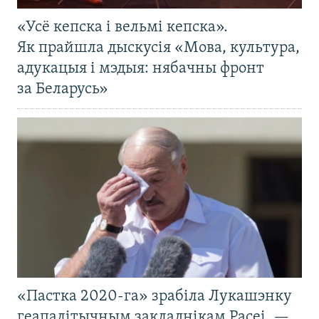
«Усё кепска і вельмі кепска».
Як прайшла дыскусія «Мова, культура,
адукацыя і мэдыя: нябачны фронт
за Беларусь»
«Пастка 2020-га» зрабіла Лукашэнку
геапалітычным закладнікам Расеі, —