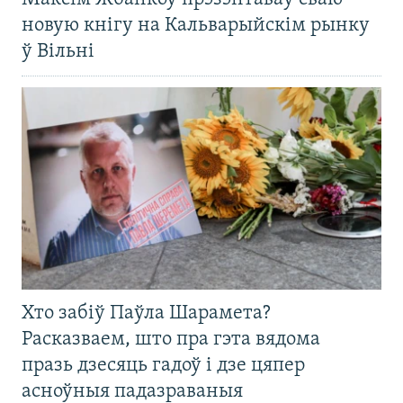
новую кнігу на Кальварыйскім рынку
ў Вільні
Хто забіў Паўла Шарамета?
Расказваем, што пра гэта вядома
празь дзесяць гадоў і дзе цяпер
асноўныя падазраваныя