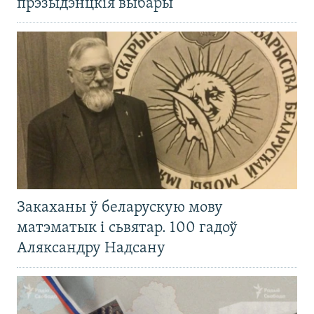
прэзыдэнцкія выбары
Закаханы ў беларускую мову
матэматык і сьвятар. 100 гадоў
Аляксандру Надсану