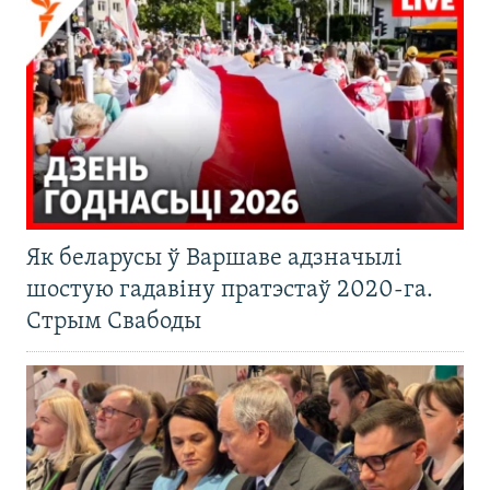
Як беларусы ў Варшаве адзначылі
шостую гадавіну пратэстаў 2020-га.
Стрым Свабоды