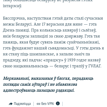
таму большасьць беларусаў не разумела гэтых
інтарэсаў.
Бясспрэчна, наступствам гэтай даты сталі сучасныя
межы Беларусі. Але 17 верасьня для мяне — гэта
Дзень памяці. Пра колькасьць ахвяраў і сьлёзаў,
якія беларусы заплацілі за сваю дзяржаву. Гэта тая
памяць, якая будуе сувязь паміж суайчыньнікамі,
гэта фундамэнт нашай сьвядомасьці. У гэты дзень я
ня стану піць шампанскае, а запалю зьніч па
прадзеду, які падчас «працэсу» ў 1939 годзе назваў
сваю нацыянальнасьць — беларус і трапіў у ГУЛАГ.
Меркаваньні, выказаныя ў блогах, перадаюць
погляды саміх аўтараў і не абавязкова
адлюстроўваюць пазыцыю рэдакцыі.
Падзяліцца
Без VPN