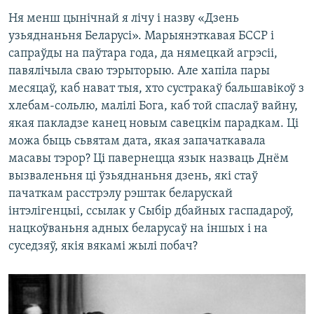
Ня менш цынічнай я лічу і назву «Дзень
узьяднаньня Беларусі». Марыянэткавая БССР і
сапраўды на паўтара года, да нямецкай агрэсіі,
павялічыла сваю тэрыторыю. Але хапіла пары
месяцаў, каб нават тыя, хто сустракаў бальшавікоў з
хлебам-сольлю, малілі Бога, каб той спаслаў вайну,
якая пакладзе канец новым савецкім парадкам. Ці
можа быць сьвятам дата, якая запачаткавала
масавы тэрор? Ці павернецца язык назваць Днём
вызваленьня ці ўзьяднаньня дзень, які стаў
пачаткам расстрэлу рэштак беларускай
інтэлігенцыі, ссылак у Сыбір дбайных гаспадароў,
нацкоўваньня адных беларусаў на іншых і на
суседзяў, якія вякамі жылі побач?