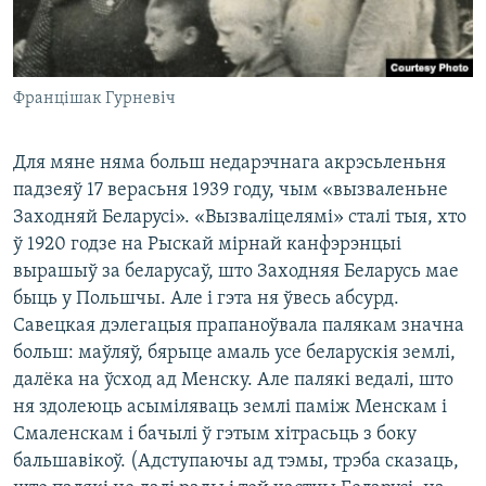
Францішак Гурневіч
Для мяне няма больш недарэчнага акрэсьленьня
падзеяў 17 верасьня 1939 году, чым «вызваленьне
Заходняй Беларусі». «Вызваліцелямі» сталі тыя, хто
ў 1920 годзе на Рыскай мірнай канфэрэнцыі
вырашыў за беларусаў, што Заходняя Беларусь мае
быць у Польшчы. Але і гэта ня ўвесь абсурд.
Савецкая дэлегацыя прапаноўвала палякам значна
больш: маўляў, бярыце амаль усе беларускія землі,
далёка на ўсход ад Менску. Але палякі ведалі, што
ня здолеюць асыміляваць землі паміж Менскам і
Смаленскам і бачылі ў гэтым хітрасьць з боку
бальшавікоў. (Адступаючы ад тэмы, трэба сказаць,