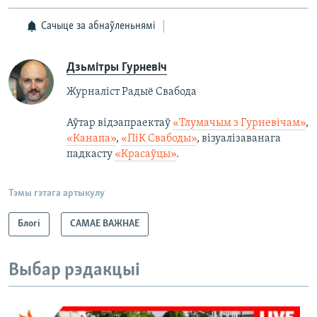
Сачыце за абнаўленьнямі
Дзьмітры Гурневіч
Журналіст Радыё Свабода
Аўтар відэапраектаў
«Тлумачым з Гурневічам»
,
«Канапа»
,
«ПіК Свабоды»
, візуалізаванага
падкасту
«Красаўцы»
.
Тэмы гэтага артыкулу
Блогі
САМАЕ ВАЖНАЕ
Выбар рэдакцыі