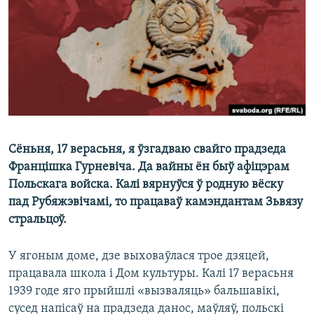
КУЛЬТУРА
МОВА
КАЛЯНДАР
НА ХВАЛЯХ СВАБОДЫ
Сёньня, 17 верасьня, я ўзгадваю свайго прадзеда
Францішка Гурневіча. Да вайны ён быў афіцэрам
Польскага войска. Калі вярнуўся ў родную вёску
пад Рубяжэвічамі, то працаваў камэндантам Зьвязу
cтральцоў.
У ягоным доме, дзе выховаўлася трое дзяцей,
працавала школа і Дом культуры. Калі 17 верасьня
1939 годe яго прыйшлі «вызваляць» бальшавікі,
сусед напісаў на прадзеда данос, маўляў, польскі