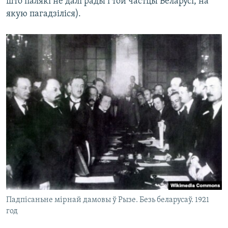
што палякі не далі рады і той частцы Беларусі, на
якую пагадзіліся).
Падпісаньне мірнай дамовы ў Рызе. Безь беларусаў. 1921
год