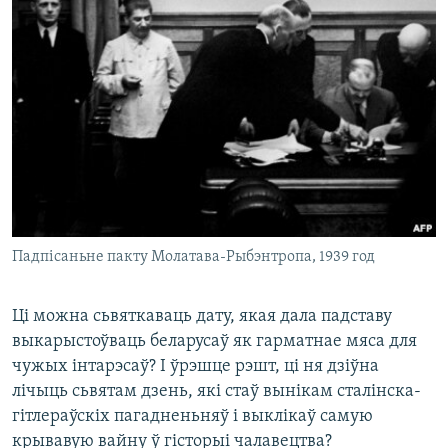
Падпісаньне пакту Молатава-Рыбэнтропа, 1939 год
Ці можна сьвяткаваць дату, якая дала падставу
выкарыстоўваць беларусаў як гарматнае мяса для
чужых інтарэсаў? І ўрэшце рэшт, ці ня дзіўна
лічыць сьвятам дзень, які стаў вынікам сталінска-
гітлераўскіх пагадненьняў і выклікаў самую
крывавую вайну ў гісторыі чалавецтва?