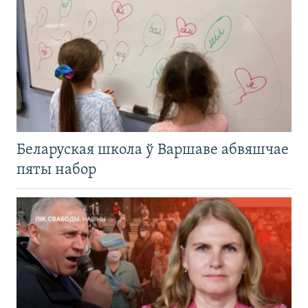
Беларуская школа ў Варшаве абвяшчае
пяты набор