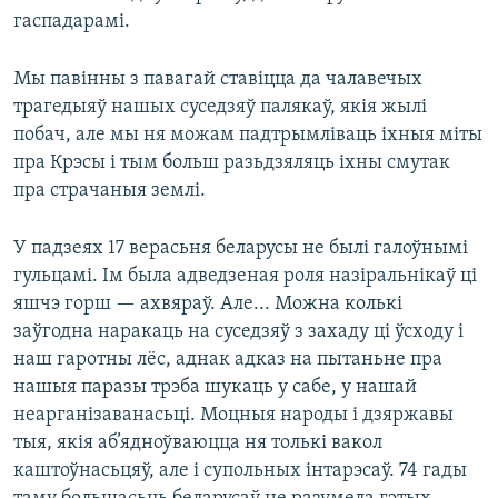
гаспадарамі.
Мы павінны з павагай ставіцца да чалавечых
трагедыяў нашых суседзяў палякаў, якія жылі
побач, але мы ня можам падтрымліваць іхныя міты
пра Крэсы і тым больш разьдзяляць іхны смутак
пра страчаныя землі.
У падзеях 17 верасьня беларусы не былі галоўнымі
гульцамі. Ім была адведзеная роля назіральнікаў ці
яшчэ горш — ахвяраў. Але... Можна колькі
заўгодна наракаць на суседзяў з захаду ці ўсходу і
наш гаротны лёс, аднак адказ на пытаньне пра
нашыя паразы трэба шукаць у сабе, у нашай
неарганізаванасьці. Моцныя народы і дзяржавы
тыя, якія аб’ядноўваюцца ня толькі вакол
каштоўнасьцяў, але і супольных інтарэсаў. 74 гады