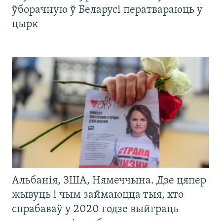
ўборачную ў Беларусі ператвараюць у
цырк
Альбанія, ЗША, Нямеччына. Дзе цяпер
жывуць і чым займаюцца тыя, хто
спрабаваў у 2020 годзе выйграць