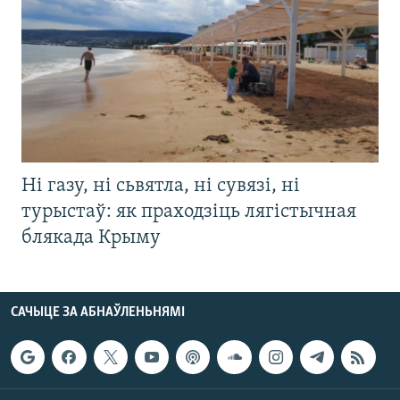
Ні газу, ні сьвятла, ні сувязі, ні
турыстаў: як праходзіць лягістычная
блякада Крыму
САЧЫЦЕ ЗА АБНАЎЛЕНЬНЯМІ