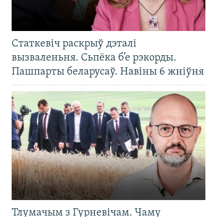
Статкевіч раскрыў дэталі
вызваленьня. Сьпёка б’е рэкорды.
Пашпарты беларусаў. Навіны 6 жніўня
Тлумачым з Гурневічам. Чаму