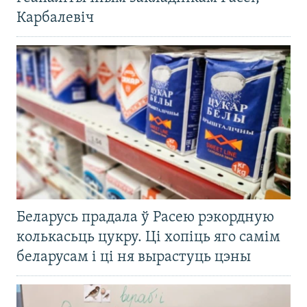
Карбалевіч
Беларусь прадала ў Расею рэкордную
колькасьць цукру. Ці хопіць яго самім
беларусам і ці ня вырастуць цэны