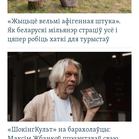
«Жыцьцё вельмі афігенная штука».
Як беларускі мільянэр страціў усё і
цяпер робіць хаткі для турыстаў
«ШокінгКульт» на барахолаўцы:
Максім Жбанкоў прэзэнтаваў сваю