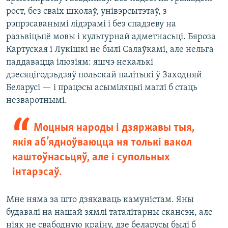
рост, без сваіх школаў, унівэрсытэтаў, з
рэпрэсаванымі лідэрамі і без спадзеву на
разьвіцьцё мовы і культурнай адметнасьці. Бяроза
Картуская і Лукішкі не былі Салаўкамі, але нельга
паддавацца ілюзіям: яшчэ некалькі
дзесяцігодзьдзяў польскай палітыкі ў Заходняй
Беларусі — і працэсы асыміляцыі маглі б стаць
незваротнымі.
Моцныя народы і дзяржавы тыя,
якія аб’ядноўваюцца ня толькі вакол
каштоўнасьцяў, але і супольных
інтарэсаў.
Мне няма за што дзякаваць камуністам. Яны
будавалі на нашай зямлі таталітарны скансэн, але
ніяк не свабодную краіну, дзе беларусы былі б