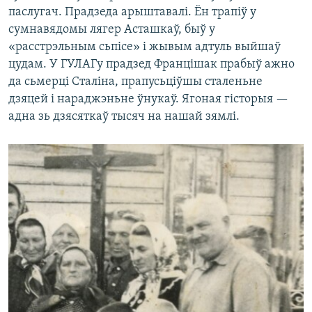
паслугач. Прадзеда арыштавалі. Ён трапіў у
сумнавядомы лягер Асташкаў, быў у
«расстрэльным сьпісе» і жывым адтуль выйшаў
цудам. У ГУЛАГу прадзед Францішак прабыў ажно
да сьмерці Сталіна, прапусьціўшы сталеньне
дзяцей і нараджэньне ўнукаў. Ягоная гісторыя —
адна зь дзясяткаў тысяч на нашай зямлі.