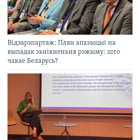
Відэарэпартаж: Плян апазыцыі на
выпадак зьнікненьня рэжыму: што
чакае Беларусь?