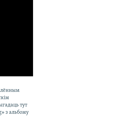
 плённым
скім
ыгадаць тут
g» з альбому