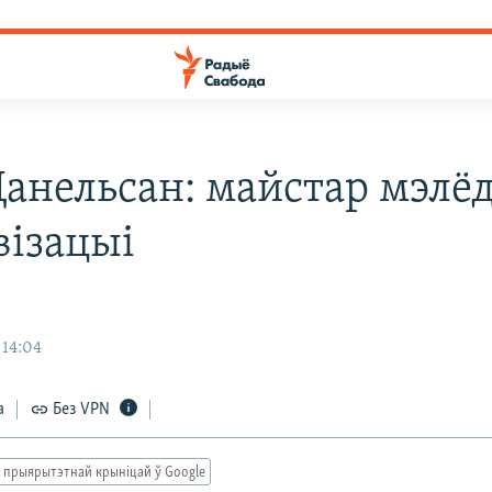
Данельсан: майстар мэлёд
візацыі
 14:04
а
Без VPN
 прыярытэтнай крыніцай ў Google