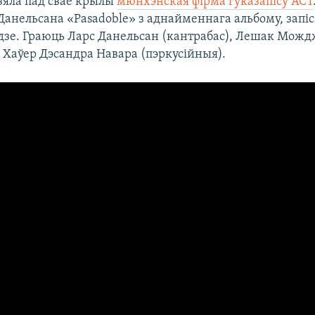
зяла пад свае крылы
мюнхэнская фірма гуказапісу ACT
анельсана «Pasadoble» з аднайменнага альбому, запіс
одзе. Граюць Ларс Данельсан (кантрабас), Лешак Мож
і Хаўер Дэсандра Навара (пэркусійныя).