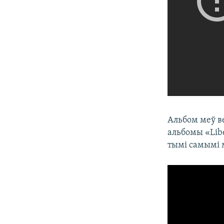
Альбом меў в
альбомы «Liber
тымі самымі м