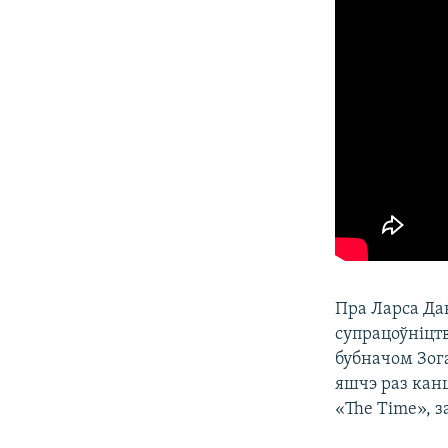
Пра Ларса Да
супрацоўніцт
бубначом Зог
яшчэ раз кан
«The Time», з