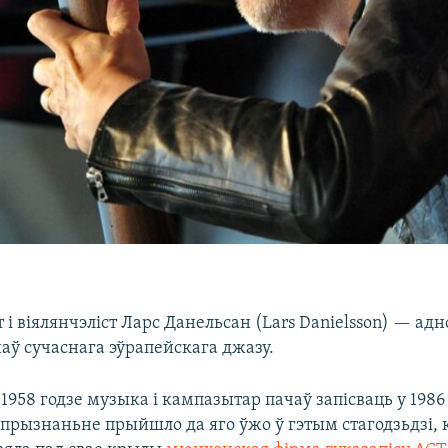
н
т і віялянчэліст Ларс Данельсан (Lars Danielsson) — ад
аў сучаснага эўрапейскага джазу.
958 годзе музыка і кампазытар пачаў запісваць у 1986 
прызнаньне прыйшло да яго ўжо ў гэтым стагодзьдзі, 