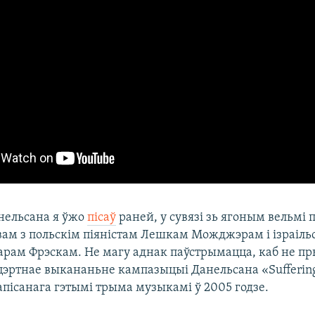
нельсана я ўжо
пісаў
раней, у сувязі зь ягоным вельмі
вам з польскім піяністам Лешкам Можджэрам і ізраіль
арам Фрэскам. Не магу аднак паўстрымацца, каб не пр
цэртнае выкананьне кампазыцыі Данельсана «Sufferin
апісанага гэтымі трыма музыкамі ў 2005 годзе.