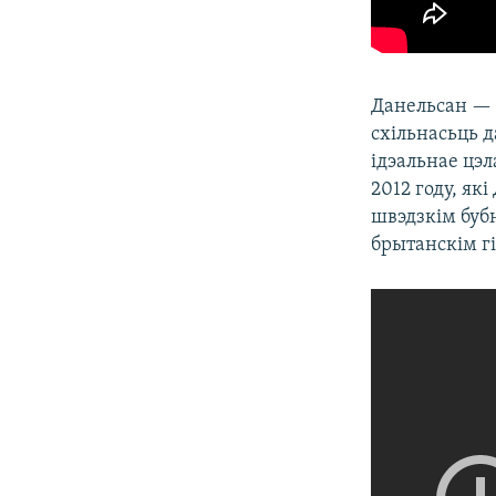
Данельсан — н
схільнасьць 
ідэальнае цэ
2012 году, як
швэдзкім буб
брытанскім г