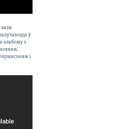
 якім
спалучаюцца ў
а альбому з
масянам,
енрыксанам і