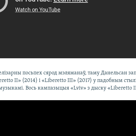
елізарны посьпех сярод мэляманаў, таму Данельсан за
etto II» (2014) і «Liberetto III» (2017) у падобным стылі
узыкамі. Вось кампазыцыя «Lviv» з дыску «Liberetto II