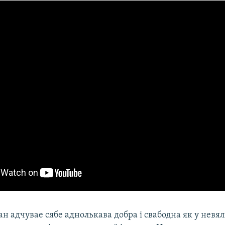
н адчувае сябе аднолькава добра і свабодна як у невял