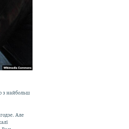
но з найбольш
годзе. Але
калі