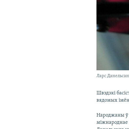
Ларс Данельса
Швэдзкі басіс
вядомых імён
Народжаны ў 1
міжнароднае 