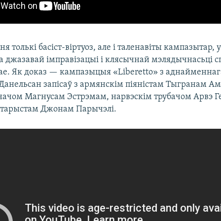
я толькі басіст-віртуоз, але і таленавіты кампазытар, у
да джазавай імправізацыі і клясычнай мэлядычнасьці 
лае. Як доказ — кампазыцыя «Liberetto» з аднайменнаг
і Данельсан запісаў з армянскім піяністам Тыгранам А
начом Магнусам Эстрэмам, нарвэскім трубачом Арвэ Г
ітарыстам Джонам Парычэлі.