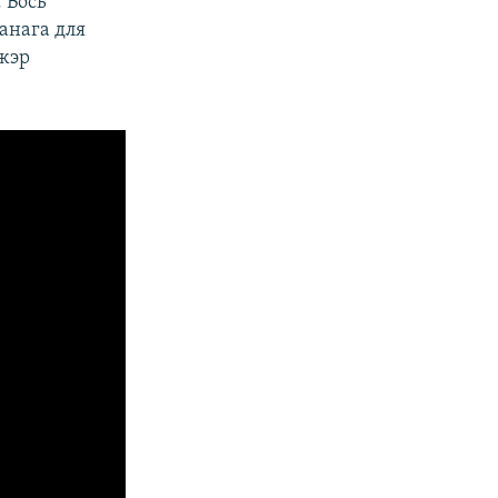
. Вось
анага для
джэр