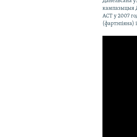
Данельсана у
кампазыцыя Д
ACT у 2007 г
(фартэпіяна) 