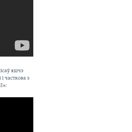
пісаў яшчэ
 і часткова з
I»: