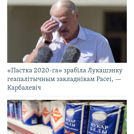
«Пастка 2020-га» зрабіла Лукашэнку
геапалітычным закладнікам Расеі, —
Карбалевіч