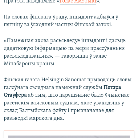
Пра гэта паведамляе «
Голас Амэрыкі
».
Па словах фінскага ўраду, інцыдэнт адбыўся ў
пятніцу ва ўсходняй частцы Фінскай затокі.
«Памежная ахова расьсьледуе інцыдэнт і дасьць
дадатковую інфармацыю па меры прасоўваньня
расьсьледаваньня», — гаворыцца ў заяве
Мінабароны краіны.
Фінская газэта Helsingin Sanomat прыводзіць словы
галоўнага сьледчага памежнай службы
Петэра
Стауфера
аб тым, што парушэньне было ўчыненае
расейскім вайсковым суднам, якое ўваходзіць у
склад Балтыйскага флёту і прызначанае для
разьведкі марскога дна.