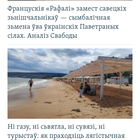
Францускія «Рафалі» замест савецкіх
зьнішчальнікаў — сымбалічная
зьмена ўва ўкраінскіх Паветраных
сілах. Аналіз Свабоды
Ні газу, ні сьвятла, ні сувязі, ні
турыстаў: як праходзіць лягістычная