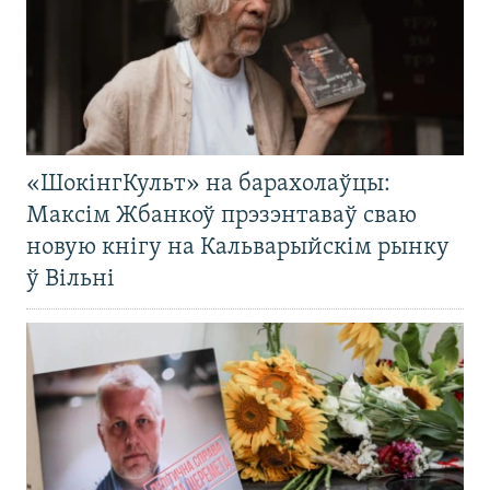
«ШокінгКульт» на барахолаўцы:
Максім Жбанкоў прэзэнтаваў сваю
новую кнігу на Кальварыйскім рынку
ў Вільні