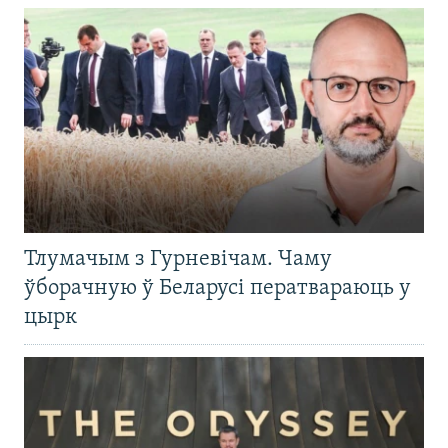
Тлумачым з Гурневічам. Чаму
ўборачную ў Беларусі ператвараюць у
цырк