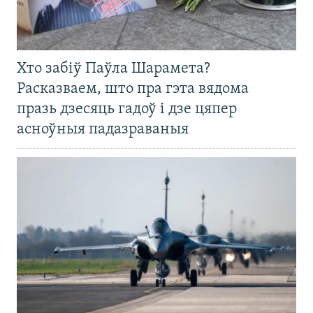
Хто забіў Паўла Шарамета?
Расказваем, што пра гэта вядома
празь дзесяць гадоў і дзе цяпер
асноўныя падазраваныя