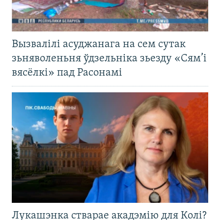
Вызвалілі асуджанага на сем сутак
зьняволеньня ўдзельніка зьезду «Сям’і
вясёлкі» пад Расонамі
Лукашэнка стварае акадэмію для Колі?