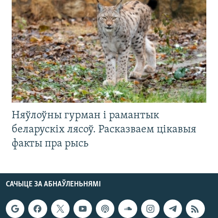
Няўлоўны гурман і рамантык
беларускіх лясоў. Расказваем цікавыя
факты пра рысь
САЧЫЦЕ ЗА АБНАЎЛЕНЬНЯМІ