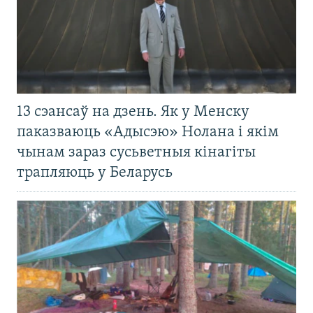
13 сэансаў на дзень. Як у Менску
паказваюць «Адысэю» Нолана і якім
чынам зараз сусьветныя кінагіты
трапляюць у Беларусь