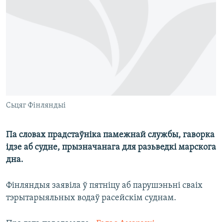
КУЛЬТУРА
МОВА
КАЛЯНДАР
НА ХВАЛЯХ СВАБОДЫ
Сьцяг Фінляндыі
Па словах прадстаўніка памежнай службы, гаворка
ідзе аб судне, прызначанага для разьведкі марскога
дна.
Фінляндыя заявіла ў пятніцу аб парушэньні сваіх
тэрытарыяльных водаў расейскім суднам.