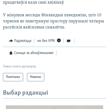
працягваўся каля сямі хвілінаў.
У мінулым месяцы Фінляндыя паведаміла, што 10
чэрвеня яе паветраную прастору парушылі чатыры
расейскія вайсковыя самалёты.
Падзяліцца
Без VPN
Сачыце за абнаўленьнямі
Тэмы гэтага артыкулу
Палітыка
Навіны
Выбар рэдакцыі