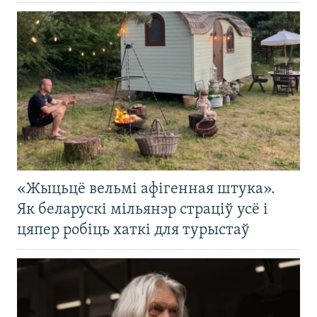
«Жыцьцё вельмі афігенная штука».
Як беларускі мільянэр страціў усё і
цяпер робіць хаткі для турыстаў