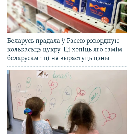
Беларусь прадала ў Расею рэкордную
колькасьць цукру. Ці хопіць яго самім
беларусам і ці ня вырастуць цэны