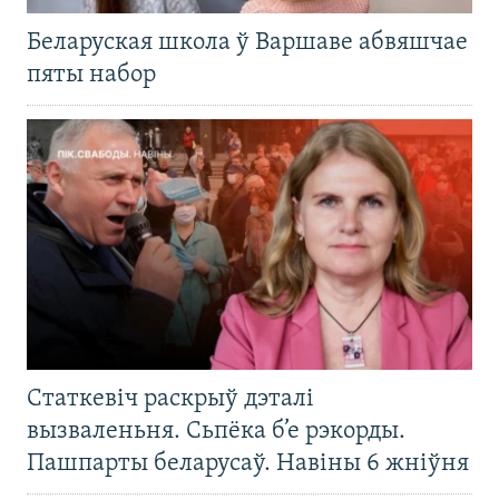
Беларуская школа ў Варшаве абвяшчае
пяты набор
Статкевіч раскрыў дэталі
вызваленьня. Сьпёка б’е рэкорды.
Пашпарты беларусаў. Навіны 6 жніўня