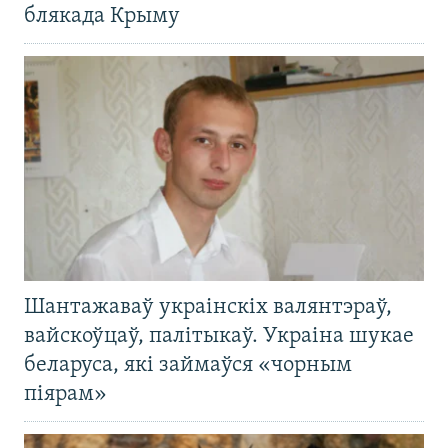
блякада Крыму
Шантажаваў украінскіх валянтэраў,
вайскоўцаў, палітыкаў. Украіна шукае
беларуса, які займаўся «чорным
піярам»