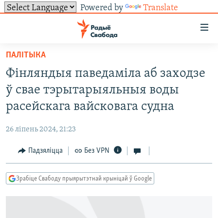
Powered by
Translate
Лінкі
ўнівэрсальнага
доступу
ПАЛІТЫКА
НАВІНЫ
Перайсьці
Фінляндыя паведаміла аб заходзе
да
ТОЛЬКІ НА СВАБОДЗЕ
УСЕ НАВІНЫ
ў свае тэрытарыяльныя воды
галоўнага
СУВЯЗЬ
ВІДЭА І ФОТА
ТЭСТЫ
зьместу
расейскага вайсковага судна
Перайсьці
ПАДПІСАЦЦА
ЛЮДЗІ
БЛОГІ
АБЫСЬЦІ БЛЯКАВАНЬНЕ
да
26 ліпень 2024, 21:23
ПАЛІТЫКА
ГІСТОРЫЯ НА СВАБОДЗЕ
ПАДЗЯЛІЦЦА ІНФАРМАЦЫЯЙ
RSS
галоўнай
САЧЫЦЕ ЗА АБНАЎЛЕНЬНЯМІ
Падзяліцца
Без VPN
навігацыі
ЭКАНОМІКА
ПАДКАСТЫ
ПАДКАСТЫ
Перайсьці
ВАЙНА
КНІГІ
FACEBOOK
да
Зрабіце Свабоду прыярытэтнай крыніцай ў Google
БЕЛАРУСЫ НА ВАЙНЕ
АЎДЫЁКНІГІ
TWITTER
пошуку
ПАЛІТВЯЗЬНІ
PREMIUM
Усе сайты РС/РСЭ