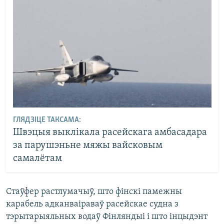
ГЛЯДЗІЦЕ ТАКСАМА:
Швэцыя выклікала расейскага амбасадара
за парушэньне мяжы вайсковым
самалётам
Стаўфер растлумачыў, што фінскі памежны
карабель адканваіраваў расейскае судна з
тэрытарыяльных водаў Фінляндыі і што інцыдэнт