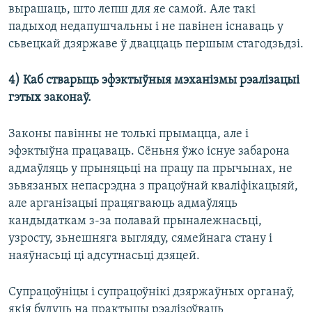
вырашаць, што лепш для яе самой. Але такі
падыход недапушчальны і не павінен існаваць у
сьвецкай дзяржаве ў дваццаць першым стагодзьдзі.
4) Каб стварыць эфэктыўныя мэханізмы рэалізацыі
гэтых законаў.
Законы павінны не толькі прымацца, але і
эфэктыўна працаваць. Сёньня ўжо існуе забарона
адмаўляць у прыняцьці на працу па прычынах, не
зьвязаных непасрэдна з працоўнай кваліфікацыяй,
але арганізацыі працягваюць адмаўляць
кандыдаткам з-за полавай прыналежнасьці,
узросту, зьнешняга выгляду, сямейнага стану і
наяўнасьці ці адсутнасьці дзяцей.
Супрацоўніцы і супрацоўнікі дзяржаўных органаў,
якія будуць на практыцы рэалізоўваць