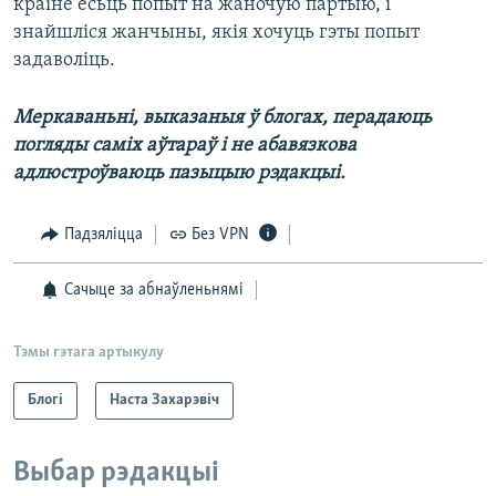
краіне ёсьць попыт на жаночую партыю, і
знайшліся жанчыны, якія хочуць гэты попыт
задаволіць.
Меркаваньні, выказаныя ў блогах, перадаюць
погляды саміх аўтараў і не абавязкова
адлюстроўваюць пазыцыю рэдакцыі.
Падзяліцца
Без VPN
Сачыце за абнаўленьнямі
Тэмы гэтага артыкулу
Блогі
Наста Захарэвіч
Выбар рэдакцыі