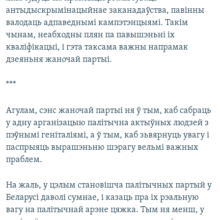
антыдыскрымінацыйнае заканадаўства, павінны
валодаць адпаведнымі кампэтэнцыямі. Такім
чынам, неабходны плян па павышэньні іх
кваліфікацыі, і гэта таксама важны напрамак
дзеяньня жаночай партыі.
***
Агулам, сэнс жаночай партыі ня ў тым, каб сабраць
у адну арганізацыю палітычна актыўных людзей з
пэўнымі геніталіямі, а ў тым, каб зьвярнуць увагу і
паспрыяць вырашэньню шэрагу вельмі важных
праблем.
На жаль, у цэлым становішча палітычных партый у
Беларусі даволі сумнае, і казаць пра іх рэальную
вагу на палітычнай арэне цяжка. Тым ня менш, у