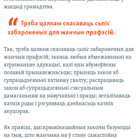
жыцьці грамадзтва.
Трэба цалкам скасаваць сьпіс
забароненых для жанчын прафэсій.
Так, трэба цалкам скасаваць сьпіс забароненых для
жанчын прафэсій; зьняць любыя абмежаваньні на
атрыманьне адукацыі, калі яны абумоўлены
полавай прыналежнасьцю; прыняць закон аб
супрацьдзеяньні хатняму гвалту; распрацаваць
закон аб супрацьдзеяньні сэксуальным
дамаганьням на навучаньні і працы; легалізаваць
хатнія роды і рэгуляваць дзейнасьць хатніх
акушэрак.
Як правіла, дыскрымінацыйныя законы базуюцца
на тым, што жанчына ня ў стане самастойна