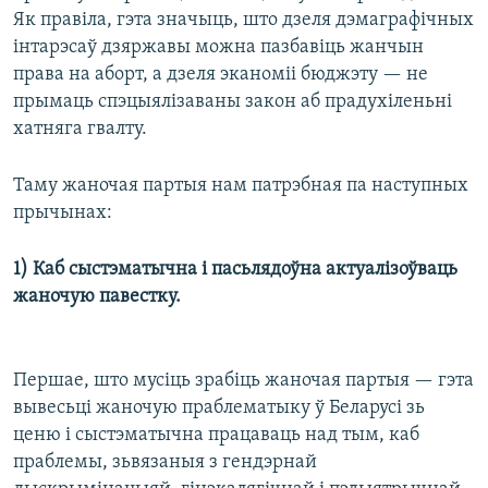
Як правіла, гэта значыць, што дзеля дэмаграфічных
інтарэсаў дзяржавы можна пазбавіць жанчын
права на аборт, а дзеля эканоміі бюджэту — не
прымаць спэцыялізаваны закон аб прадухіленьні
хатняга гвалту.
Таму жаночая партыя нам патрэбная па наступных
прычынах:
1) Каб сыстэматычна і пасьлядоўна актуалізоўваць
жаночую павестку.
Першае, што мусіць зрабіць жаночая партыя — гэта
вывесьці жаночую праблематыку ў Беларусі зь
ценю і сыстэматычна працаваць над тым, каб
праблемы, зьвязаныя з гендэрнай