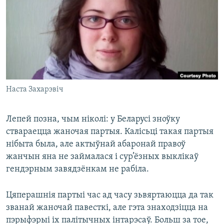
КУЛЬТУРА
МОВА
КАЛЯНДАР
НА ХВАЛЯХ СВАБОДЫ
Наста Захарэвіч
Лепей позна, чым ніколі: у Беларусі зноўку
ствараецца жаночая партыя. Калісьці такая партыя
нібыта была, але актыўнай абаронай правоў
жанчын яна не займалася і сур’ёзных выклікаў
гендэрным завядзёнкам не рабіла.
Цяперашнія партыі час ад часу зьвяртаюцца да так
званай жаночай павесткі, але гэта знаходзіцца на
пэрыфэрыі іх палітычных інтарэсаў. Больш за тое,