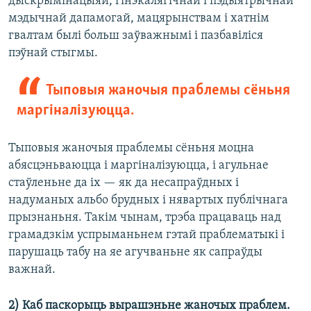
дыскрымінацыяй, гінэкалягічнай і пэдыятрычнай
мэдычнай дапамогай, мацярынствам і хатнім
гвалтам былі больш заўважнымі і пазбавіліся
пэўнай стыгмы.
Тыповыя жаночыя праблемы сёньня
маргіналізуюцца.
Тыповыя жаночыя праблемы сёньня моцна
абясцэньваюцца і маргіналізуюцца, і агульнае
стаўленьне да іх — як да несапраўдных і
надуманых альбо брудных і нявартых публічнага
прызнаньня. Такім чынам, трэба працаваць над
грамадзкім успрыманьнем гэтай праблематыкі і
парушаць табу на яе агучваньне як сапраўды
важнай.
2) Каб паскорыць вырашэньне жаночых праблем.