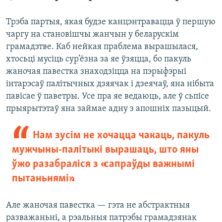
Трэба партыя, якая будзе канцэнтравацца ў першую
чаргу на становішчы жанчын у беларускім
грамадзтве. Каб нейкая праблема вырашылася,
хтосьці мусіць сур’ёзна за яе ўзяцца, бо пакуль
жаночая павестка знаходзіцца на пэрыфэрыі
інтарэсаў палітычных дзяячак і дзеячаў, яна нібыта
павісае ў паветры. Усе пра яе ведаюць, але ў сьпісе
прыярытэтаў яна займае адну з апошніх пазыцый.
Нам зусім не хочацца чакаць, пакуль
мужчыны-палітыкі вырашаць, што яны
ўжо разабраліся з «сапраўды важнымі
пытаньнямі».
Але жаночая павестка — гэта не абстрактныя
разважаньні, а рэальныя патрэбы грамадзянак