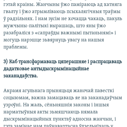
гэтай краіны. Жанчыны ўжо паміраюць ад хатняга
гвалту і ўжо атрымліваюць псыхалягічныя траўмы
ў радзільнях. І нам зусім не хочацца чакаць, пакуль
мужчыны-палітыкі вырашаць, што яны ўжо
разабраліся з «сапраўды важнымі пытаньнямі» і
могуць нарэшце зьвярнуць увагу на нашыя
праблемы.
3) Каб трансфармаваць цяперашняе і распрацаваць
дадатковае антыдыскрымінацыйнае
заканадаўства.
Акрамя агульнага прыняцьця жаночай павесткі
соцыюмам, важна замацаваць яе на заканадаўчым
узроўні. На жаль, сёньняшнія законы і іншыя
нарматыўныя акты зьмяшчаюць нямала
дыскрымінацыйных пунктаў адносна жанчын, і
гэта замінае нам паўнавартасна ўдзельнічаць у