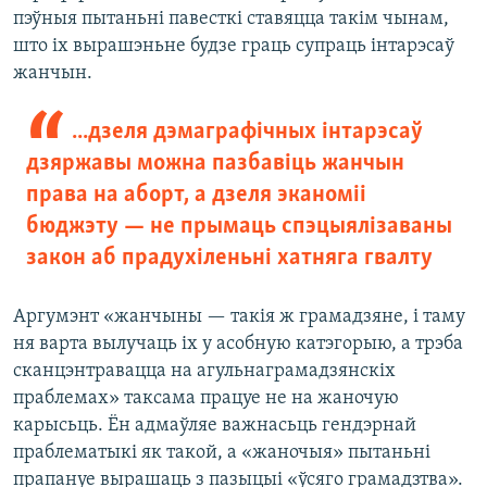
пэўныя пытаньні павесткі ставяцца такім чынам,
што іх вырашэньне будзе граць супраць інтарэсаў
жанчын.
...дзеля дэмаграфічных інтарэсаў
дзяржавы можна пазбавіць жанчын
права на аборт, а дзеля эканоміі
бюджэту — не прымаць спэцыялізаваны
закон аб прадухіленьні хатняга гвалту
Аргумэнт «жанчыны — такія ж грамадзяне, і таму
ня варта вылучаць іх у асобную катэгорыю, а трэба
сканцэнтравацца на агульнаграмадзянскіх
праблемах» таксама працуе не на жаночую
карысьць. Ён адмаўляе важнасьць гендэрнай
праблематыкі як такой, а «жаночыя» пытаньні
прапануе вырашаць з пазыцыі «ўсяго грамадзтва».