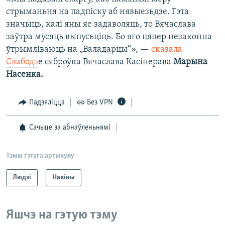
стрыманьня на падпіску аб нявыезьдзе. Гэта
значыць, калі яны яе задаволяць, то Вячаслава
заўтра мусяць выпусьціць. Бо яго цяпер незаконна
ўтрымліваюць на „Валадарцы“», —
сказала
Свабодз
е сяброўка Вячаслава Касінерава
Марына
Насенка.
Падзяліцца
Без VPN
Сачыце за абнаўленьнямі
Тэмы гэтага артыкулу
Людзі
Навіны
Яшчэ на гэтую тэму