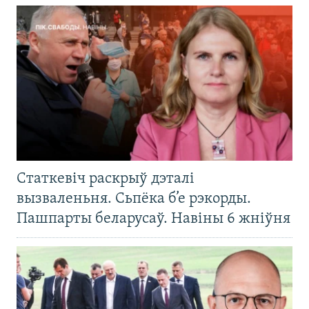
Статкевіч раскрыў дэталі
вызваленьня. Сьпёка б’е рэкорды.
Пашпарты беларусаў. Навіны 6 жніўня