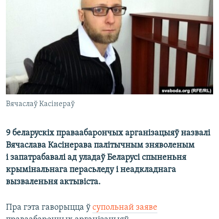
КУЛЬТУРА
МОВА
КАЛЯНДАР
НА ХВАЛЯХ СВАБОДЫ
Вячаслаў Касінераў
9 беларускіх праваабарончых арганізацыяў назвалі
Вячаслава Касінерава палітычным зняволеным
і запатрабавалі ад уладаў Беларусі спыненьня
крымінальнага перасьледу і неадкладнага
вызваленьня актывіста.
Пра гэта гаворыцца ў
супольнай заяве