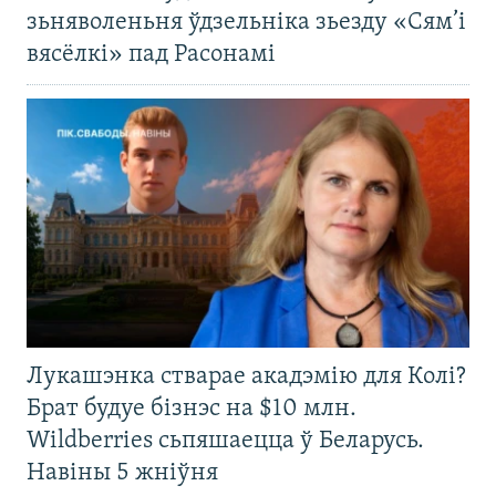
зьняволеньня ўдзельніка зьезду «Сям’і
вясёлкі» пад Расонамі
Лукашэнка стварае акадэмію для Колі?
Брат будуе бізнэс на $10 млн.
Wildberries сьпяшаецца ў Беларусь.
Навіны 5 жніўня