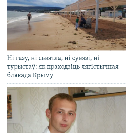
Ні газу, ні сьвятла, ні сувязі, ні
турыстаў: як праходзіць лягістычная
блякада Крыму