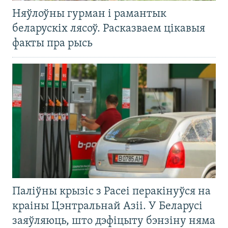
Няўлоўны гурман і рамантык
беларускіх лясоў. Расказваем цікавыя
факты пра рысь
Паліўны крызіс з Расеі перакінуўся на
краіны Цэнтральнай Азіі. У Беларусі
заяўляюць, што дэфіцыту бэнзіну няма