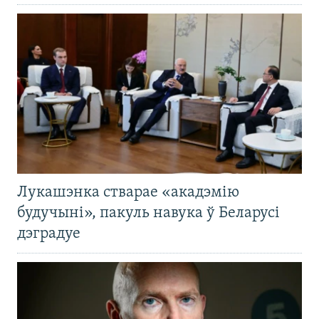
Лукашэнка стварае «акадэмію
будучыні», пакуль навука ў Беларусі
дэградуе