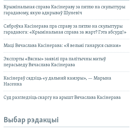
Крымінальная справа Касінераву за пятлю на скульптуры
гарадавому, якую адкрываў Шуневіч
Сяброўка Касінерава пра справу за пятлю на скульптуры
гарадавога: «Крымінальная справа за жарт? Гэта абсурд!»
Маці Вячаслава Касінерава: «Я вельмі ганаруся сынам»
Экспэрты «Вясны» заявілі пра палітычны матыў
перасьледу Вячаслава Касінерава
Касінераў сядзіць «у дальняй камэры», — Марына
Насенка
Суд разгледзіць скаргу на арышт Вячаслава Касінерава
Выбар рэдакцыі