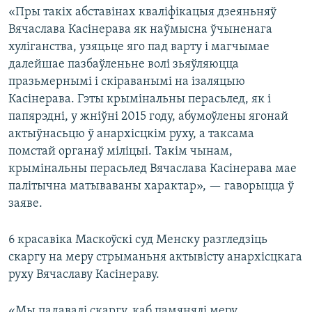
«Пры такіх абставінах кваліфікацыя дзеяньняў
Вячаслава Касінерава як наўмысна ўчыненага
хуліганства, узяцьце яго пад варту і магчымае
далейшае пазбаўленьне волі зьяўляюцца
празьмернымі і скіраванымі на ізаляцыю
Касінерава. Гэты крымінальны перасьлед, як і
папярэдні, у жніўні 2015 году, абумоўлены ягонай
актыўнасьцю ў анархісцкім руху, а таксама
помстай органаў міліцыі. Такім чынам,
крымінальны перасьлед Вячаслава Касінерава мае
палітычна матываваны характар», — гаворыцца ў
заяве.
6 красавіка Маскоўскі суд Менску разгледзіць
скаргу на меру стрыманьня актывісту анархісцкага
руху Вячаславу Касінераву.
«Мы падавалі скаргу, каб памянялі меру