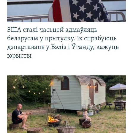
ЗША сталі часьцей адмаўляць
беларусам у прытулку. Іх спрабуюць
дэпартаваць у Бэліз і Ўганду, кажуць
юрысты