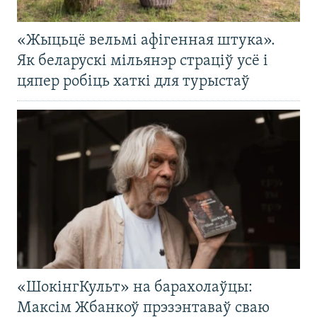
«Жыцьцё вельмі афігенная штука».
Як беларускі мільянэр страціў усё і
цяпер робіць хаткі для турыстаў
«ШокінгКульт» на барахолаўцы:
Максім Жбанкоў прэзэнтаваў сваю