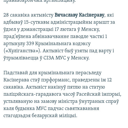
праваабарончых арганізацыяў.
28 сакавіка актывісту
Вячаславу Касінераву
, які
адбываў 15-суткавы адміністрацыйны арышт за
ўдзел у дэманстрацыі 17 лютага ў Менску,
прад’яўлена абвінавачванне паводле часткі 1
артыкулу 339 Крымінальнага кодэксу
(«Хуліганства»). Актывіст быў узяты пад варту і
ўтрымліваецца ў СІЗА МУС у Менску.
Падставай для крымінальнага перасьледу
Касінерава стаў пэрформанс, праведзены ім 12
сакавіка. Актывіст накінуў пятлю на статую
паліцэйскага-гарадавога часоў Расейскай імпэрыі,
усталяваную на замову міністра ўнутраных спраў
каля будынка МУС падчас сьвяткаваньня
стагодзьдзя беларускай міліцыі.