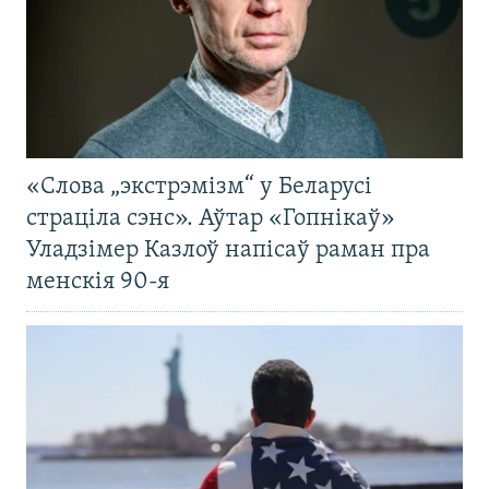
«Слова „экстрэмізм“ у Беларусі
страціла сэнс». Аўтар «Гопнікаў»
Уладзімер Казлоў напісаў раман пра
менскія 90-я