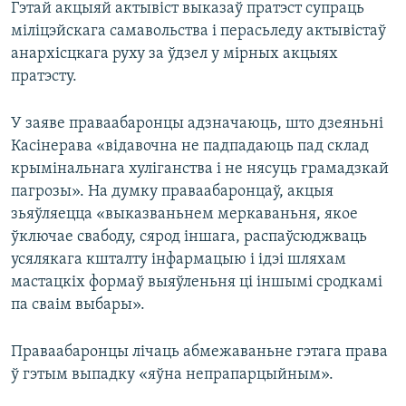
Гэтай акцыяй актывіст выказаў пратэст супраць
міліцэйскага самавольства і перасьледу актывістаў
анархісцкага руху за ўдзел у мірных акцыях
пратэсту.
У заяве праваабаронцы адзначаюць, што дзеяньні
Касінерава «відавочна не падпадаюць пад склад
крымінальнага хуліганства і не нясуць грамадзкай
пагрозы». На думку праваабаронцаў, акцыя
зьяўляецца «выказваньнем меркаваньня, якое
ўключае свабоду, сярод іншага, распаўсюджваць
усялякага кшталту інфармацыю і ідэі шляхам
мастацкіх формаў выяўленьня ці іншымі сродкамі
па сваім выбары».
Праваабаронцы лічаць абмежаваньне гэтага права
ў гэтым выпадку «яўна непрапарцыйным».