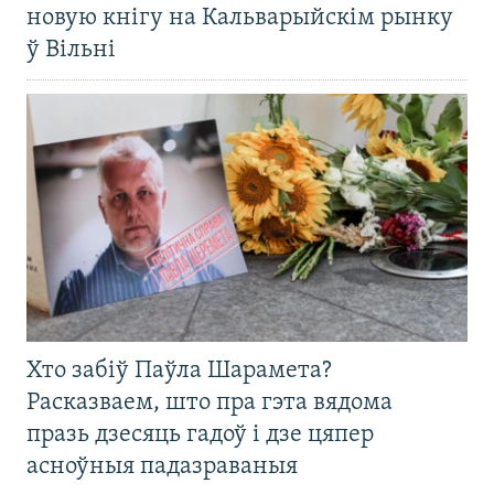
новую кнігу на Кальварыйскім рынку
ў Вільні
Хто забіў Паўла Шарамета?
Расказваем, што пра гэта вядома
празь дзесяць гадоў і дзе цяпер
асноўныя падазраваныя