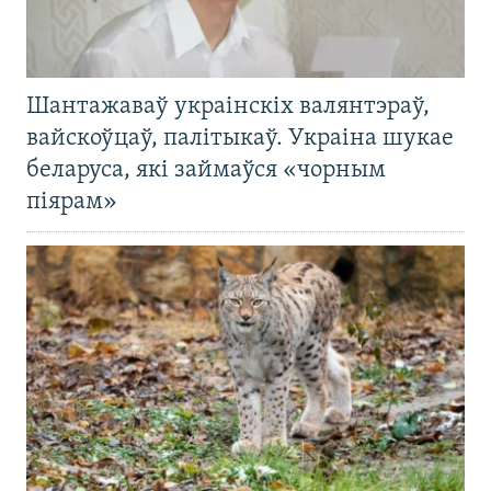
Шантажаваў украінскіх валянтэраў,
вайскоўцаў, палітыкаў. Украіна шукае
беларуса, які займаўся «чорным
піярам»