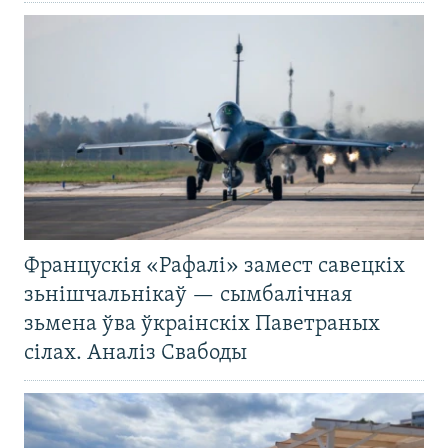
Францускія «Рафалі» замест савецкіх
зьнішчальнікаў — сымбалічная
зьмена ўва ўкраінскіх Паветраных
сілах. Аналіз Свабоды