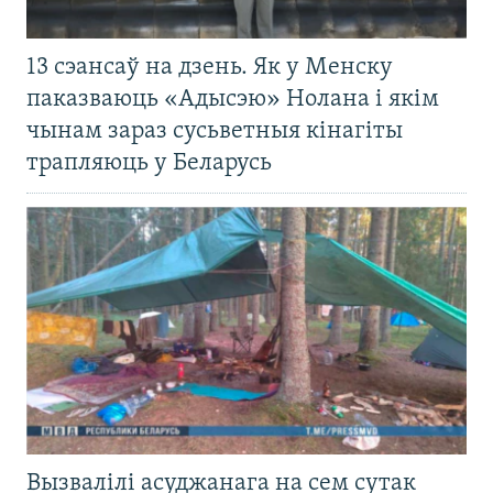
13 сэансаў на дзень. Як у Менску
паказваюць «Адысэю» Нолана і якім
чынам зараз сусьветныя кінагіты
трапляюць у Беларусь
Вызвалілі асуджанага на сем сутак