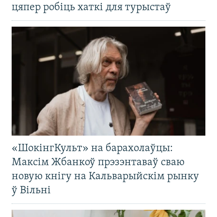
цяпер робіць хаткі для турыстаў
«ШокінгКульт» на барахолаўцы:
Максім Жбанкоў прэзэнтаваў сваю
новую кнігу на Кальварыйскім рынку
ў Вільні