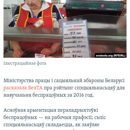
КУЛЬТУРА
МОВА
КАЛЯНДАР
НА ХВАЛЯХ СВАБОДЫ
Ілюстрацыйнае фота
Міністэрства працы і сацыяльнай абароны Беларусі
расказала БелТА
пра рэйтынг спэцыяльнасьцяў для
навучаньня беспрацоўных за 2016 год.
Асноўная арыентацыя перападрыхтоўкі
беспрацоўных — на рабочыя прафэсіі; сьпіс
спэцыяльнасьцяў складаецца, як заяўляе