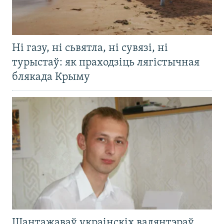
Ні газу, ні сьвятла, ні сувязі, ні
турыстаў: як праходзіць лягістычная
блякада Крыму
Шантажаваў украінскіх валянтэраў,