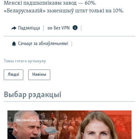
Менскі падшыпнікавы завод — 60%.
«Беларуськалій» зьменшыў штат толькі на 10%.
Падзяліцца
Без VPN
Сачыце за абнаўленьнямі
Тэмы гэтага артыкулу
Людзі
Навіны
Выбар рэдакцыі