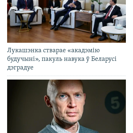
Лукашэнка стварае «акадэмію
будучыні», пакуль навука ў Беларусі
дэградуе