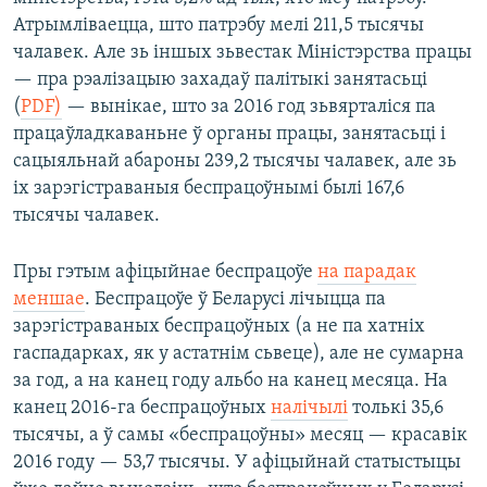
Атрымліваецца, што патрэбу мелі 211,5 тысячы
чалавек. Але зь іншых зьвестак Міністэрства працы
— пра рэалізацыю захадаў палітыкі занятасьці
(
PDF)
— вынікае, што за 2016 год зьвярталіся па
працаўладкаваньне ў органы працы, занятасьці і
сацыяльнай абароны 239,2 тысячы чалавек, але зь
іх зарэгістраваныя беспрацоўнымі былі 167,6
тысячы чалавек.
Пры гэтым афіцыйнае беспрацоўе
на парадак
меншае
. Беспрацоўе ў Беларусі лічыцца па
зарэгістраваных беспрацоўных (а не па хатніх
гаспадарках, як у астатнім сьвеце), але не сумарна
за год, а на канец году альбо на канец месяца. На
канец 2016-га беспрацоўных
налічылі
толькі 35,6
тысячы, а ў самы «беспрацоўны» месяц — красавік
2016 году — 53,7 тысячы. У афіцыйнай статыстыцы