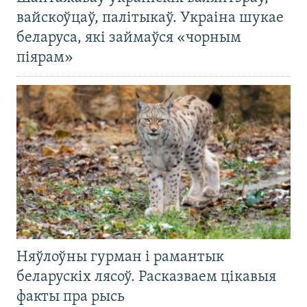
вайскоўцаў, палітыкаў. Украіна шукае
беларуса, які займаўся «чорным
піярам»
Няўлоўны гурман і рамантык
беларускіх лясоў. Расказваем цікавыя
факты пра рысь