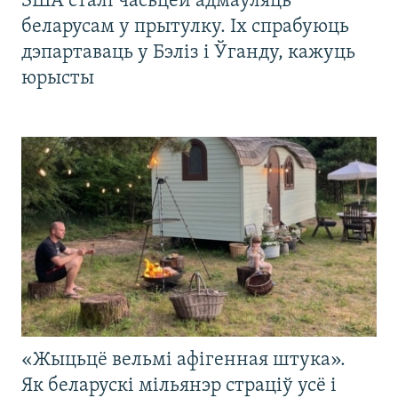
ЗША сталі часьцей адмаўляць
беларусам у прытулку. Іх спрабуюць
дэпартаваць у Бэліз і Ўганду, кажуць
юрысты
«Жыцьцё вельмі афігенная штука».
Як беларускі мільянэр страціў усё і