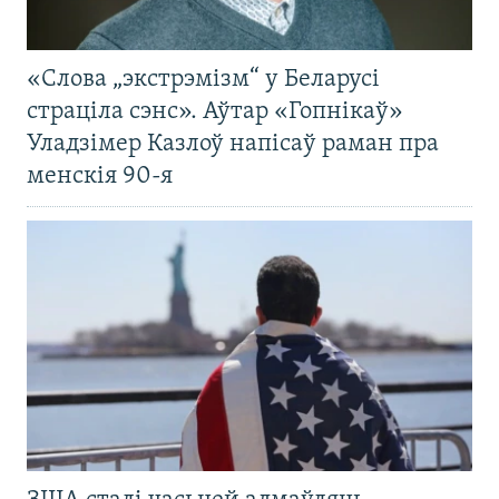
«Слова „экстрэмізм“ у Беларусі
страціла сэнс». Аўтар «Гопнікаў»
Уладзімер Казлоў напісаў раман пра
менскія 90-я