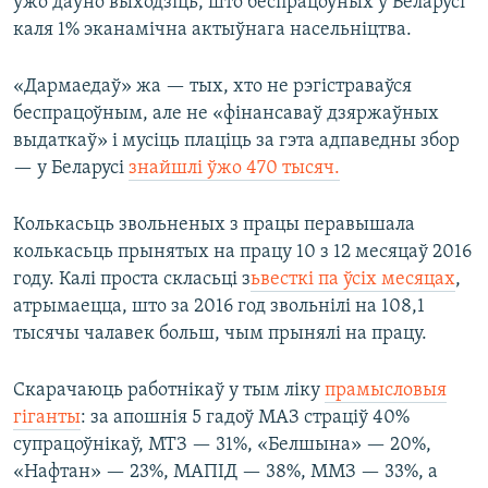
ўжо даўно выходзіць, што беспрацоўных у Беларусі
каля 1% эканамічна актыўнага насельніцтва.
«Дармаедаў» жа — тых, хто не рэгістраваўся
беспрацоўным, але не «фінансаваў дзяржаўных
выдаткаў» і мусіць плаціць за гэта адпаведны збор
— у Беларусі
знайшлі ўжо 470 тысяч.
Колькасьць звольненых з працы перавышала
колькасьць прынятых на працу 10 з 12 месяцаў 2016
году. Калі проста скласьці з
ьвесткі па ўсіх месяцах
,
атрымаецца, што за 2016 год звольнілі на 108,1
тысячы чалавек больш, чым прынялі на працу.
Скарачаюць работнікаў у тым ліку
прамысловыя
гіганты
: за апошнія 5 гадоў МАЗ страціў 40%
супрацоўнікаў, МТЗ — 31%, «Белшына» — 20%,
«Нафтан» — 23%, МАПІД — 38%, ММЗ — 33%, а