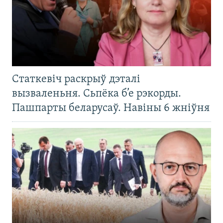
Статкевіч раскрыў дэталі
вызваленьня. Сьпёка б’е рэкорды.
Пашпарты беларусаў. Навіны 6 жніўня