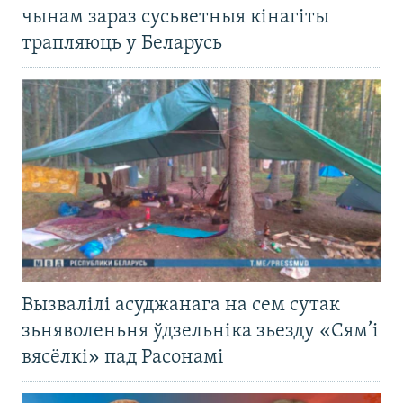
чынам зараз сусьветныя кінагіты
трапляюць у Беларусь
Вызвалілі асуджанага на сем сутак
зьняволеньня ўдзельніка зьезду «Сям’і
вясёлкі» пад Расонамі