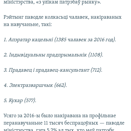
міністэрства, «з улікам патрэбаў рынку».
Рэйтынг паводле колкасьці чалавек, накіраваных
на навучаньне, такі:
1. Апэратар кацельні (1385 чалавек за 2016 год).
2. Індывідуальны прадпрымальнік (1108).
3. Прадавец і прадавец-кансультант (712).
4. Электразваршчык (662).
5. Кухар (577).
Усяго за 2016-ы было накіравана на профільнае
перанавучаньне 11 тысяч беспрацоўных — паводле
міністэрства, гэта 5,2% ад тых, хто меў патрэбу.