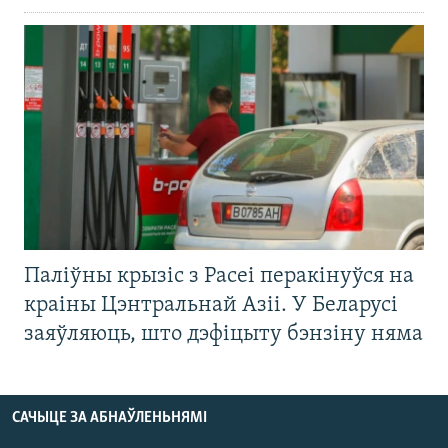
Паліўны крызіс з Расеі перакінуўся на
краіны Цэнтральнай Азіі. У Беларусі
заяўляюць, што дэфіцыту бэнзіну няма
САЧЫЦЕ ЗА АБНАЎЛЕНЬНЯМІ