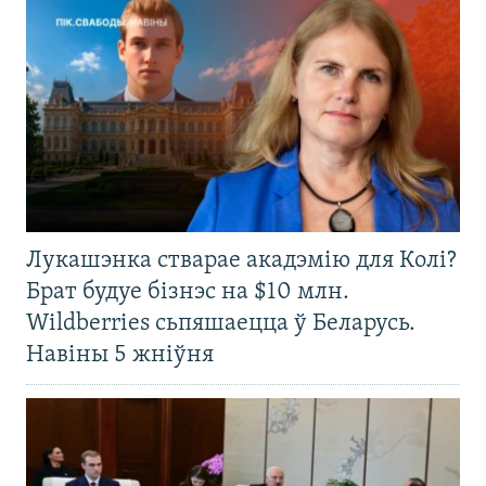
Лукашэнка стварае акадэмію для Колі?
Брат будуе бізнэс на $10 млн.
Wildberries сьпяшаецца ў Беларусь.
Навіны 5 жніўня