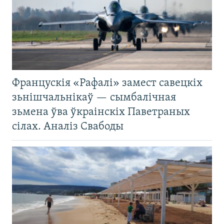
Францускія «Рафалі» замест савецкіх
зьнішчальнікаў — сымбалічная
зьмена ўва ўкраінскіх Паветраных
сілах. Аналіз Свабоды