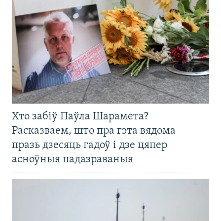
Хто забіў Паўла Шарамета?
Расказваем, што пра гэта вядома
празь дзесяць гадоў і дзе цяпер
асноўныя падазраваныя