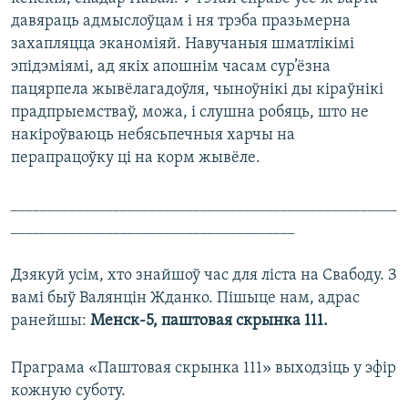
давяраць адмыслоўцам і ня трэба празьмерна
захапляцца эканоміяй. Навучаныя шматлікімі
эпідэміямі, ад якіх апошнім часам сур’ёзна
пацярпела жывёлагадоўля, чыноўнікі ды кіраўнікі
прадпрыемстваў, можа, і слушна робяць, што не
накіроўваюць небясьпечныя харчы на
перапрацоўку ці на корм жывёле.
_____________________________________________________
_______________________________________
Дзякуй усім, хто знайшоў час для ліста на Свабоду. З
вамі быў Валянцін Жданко. Пішыце нам, адрас
ранейшы:
Менск-5, паштовая скрынка 111.
Праграма «Паштовая скрынка 111» выходзіць у эфір
кожную суботу.