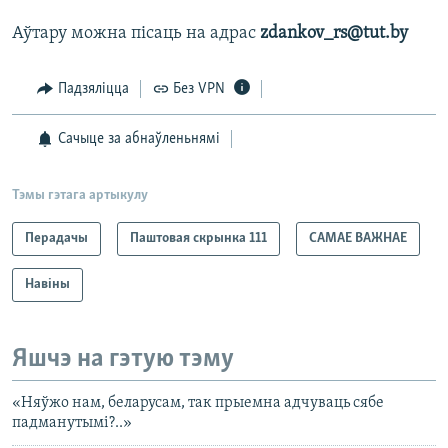
Аўтару можна пісаць на адрас
zdankov_rs@tut.by
Падзяліцца
Без VPN
Сачыце за абнаўленьнямі
Тэмы гэтага артыкулу
Перадачы
Паштовая скрынка 111
САМАЕ ВАЖНАЕ
Навіны
Яшчэ на гэтую тэму
«Няўжо нам, беларусам, так прыемна адчуваць сябе
падманутымі?..»