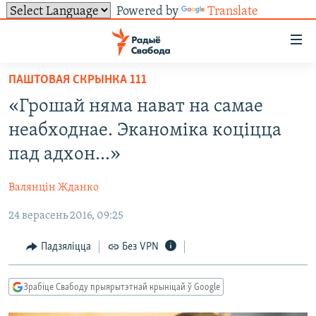
Powered by
Translate
Лінкі
ўнівэрсальнага
доступу
ПАШТОВАЯ СКРЫНКА 111
НАВІНЫ
Перайсьці
«Грошай няма нават на самае
да
ТОЛЬКІ НА СВАБОДЗЕ
УСЕ НАВІНЫ
неабходнае. Эканоміка коціцца
галоўнага
СУВЯЗЬ
ВІДЭА І ФОТА
ТЭСТЫ
зьместу
пад адхон...»
Перайсьці
ПАДПІСАЦЦА
ЛЮДЗІ
БЛОГІ
АБЫСЬЦІ БЛЯКАВАНЬНЕ
да
Валянцін Жданко
ПАЛІТЫКА
ГІСТОРЫЯ НА СВАБОДЗЕ
ПАДЗЯЛІЦЦА ІНФАРМАЦЫЯЙ
RSS
галоўнай
САЧЫЦЕ ЗА АБНАЎЛЕНЬНЯМІ
24 верасень 2016, 09:25
навігацыі
ЭКАНОМІКА
ПАДКАСТЫ
ПАДКАСТЫ
Перайсьці
ВАЙНА
КНІГІ
FACEBOOK
Падзяліцца
Без VPN
да
БЕЛАРУСЫ НА ВАЙНЕ
АЎДЫЁКНІГІ
TWITTER
пошуку
Зрабіце Свабоду прыярытэтнай крыніцай ў Google
ПАЛІТВЯЗЬНІ
PREMIUM
Усе сайты РС/РСЭ