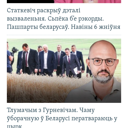
Статкевіч раскрыў дэталі
вызваленьня. Сьпёка б’е рэкорды.
Пашпарты беларусаў. Навіны 6 жніўня
Тлумачым з Гурневічам. Чаму
ўборачную ў Беларусі ператвараюць у
цырк