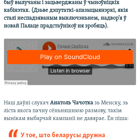
быў вылучаны і зацьверджаны ў чыноўніцкіх
кабінэтах. (Дзьве дэпутаткі-апазыцыянэркі, якія
сталі неспадзяваным выключэньнем, надвор’я ў
новай Палаце прадстаўнікоў ня зробяць).
Наш даўні слухач
Анатоль Чачотка
зь Менску, зь
ліста якога пачну сёньняшнюю размову, такім
вынікам выбарчай кампаніі не давярае. Ён піша:
У тое, што беларусы дружна