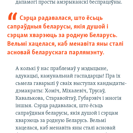
дапамогі просты амэрыканскі беспрацоўны.
Сэрца радавалася, што ёсьць
сапраўдныя беларусы, якія душой і
сэрцам хварэюць за родную Беларусь.
Вельмі хацелася, каб менавіта яны сталі
асновай беларускага парлямэнту.
А колькі ў нас праблемаў у мэдыцыне,
адукацыі, камунальнай гаспадарцы! Пра іх
сьмела гаварылі ў сваіх выступах кандыдаты-
дэмакраты: Хоміч, Міхалевіч, Трусаў,
Кавалькова, Старавойтаў, Губарэвіч і многія
іншыя. Сэрца радавалася, што ёсьць
сапраўдныя беларусы, якія душой і сэрцам
хварэюць за родную Беларусь. Вельмі
хацелася, каб менавіта яны сталі асновай