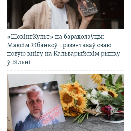
«ШокінгКульт» на барахолаўцы:
Максім Жбанкоў прэзэнтаваў сваю
новую кнігу на Кальварыйскім рынку
ў Вільні