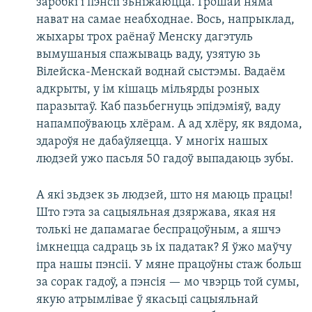
заробкі і пэнсіі зьніжаюцца. Грошай няма
нават на самае неабходнае. Вось, напрыклад,
жыхары трох раёнаў Менску дагэтуль
вымушаныя спажываць ваду, узятую зь
Вілейска-Менскай воднай сыстэмы. Вадаём
адкрыты, у ім кішаць мільярды розных
паразытаў. Каб пазьбегнуць эпідэміяў, ваду
напампоўваюць хлёрам. А ад хлёру, як вядома,
здароўя не дабаўляецца. У многіх нашых
людзей ужо пасьля 50 гадоў выпадаюць зубы.
А які зьдзек зь людзей, што ня маюць працы!
Што гэта за сацыяльная дзяржава, якая ня
толькі не дапамагае беспрацоўным, а яшчэ
імкнецца садраць зь іх падатак? Я ўжо маўчу
пра нашы пэнсіі. У мяне працоўны стаж больш
за сорак гадоў, а пэнсія — мо чвэрць той сумы,
якую атрымлівае ў якасьці сацыяльнай