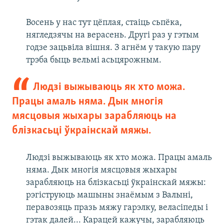
Восень у нас тут цёплая, стаіць сьпёка,
нягледзячы на верасень. Другі раз у гэтым
годзе зацьвіла вішня. З агнём у такую пару
трэба быць вельмі асьцярожным.
Людзі выжываюць як хто можа.
Працы амаль няма. Дык многія
мясцовыя жыхары зарабляюць на
блізкасьці ўкраінскай мяжы.
Людзі выжываюць як хто можа. Працы амаль
няма. Дык многія мясцовыя жыхары
зарабляюць на блізкасьці ўкраінскай мяжы:
рэгіструюць машыны знаёмым з Валыні,
перавозяць празь мяжу гарэлку, веласіпеды і
гэтак далей... Карацей кажучы, зарабляюць