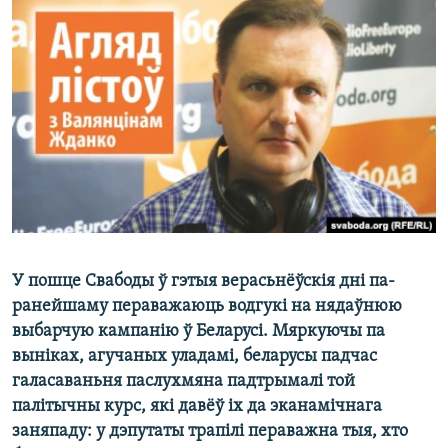
КУЛЬТУРА
МОВА
КАЛЯНДАР
НА ХВАЛЯХ СВАБОДЫ
У пошце Свабоды ў гэтыя верасьнёўскія дні па-
ранейшаму пераважаюць водгукі на нядаўнюю
выбарчую кампанію ў Беларусі. Мяркуючы па
выніках, агучаных уладамі, беларусы падчас
галасаваньня паслухмяна падтрымалі той
палітычны курс, які давёў іх да эканамічнага
заняпаду: у дэпутаты трапілі пераважна тыя, хто