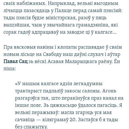
сваіх набліжаных. Напрыклад, вельмі выгодным
лічыцца пазасядаць у Палаце перад самай пэнсіяй:
тады пэнсія будзе міністэрская, разоў у пяць
вышэйшая, чым у звычайнага грамадзяніна, які
сорак гадоў адпрацаваў на заводзе ці ў калгасе...
Пра вясковыя навіны і клопаты распавядае ў сваім
новым лісьце на Свабоду наш даўні слухач і аўтар
Павал Сац
зь вёскі Асавая Маларыцкага раёну. Ён
піша:
«У нашым калгасе адзін легкадумны
трактарыст падпаліў закосы саломы. Агонь
разгарэўся так, што перакінуўся праз канал на
іншае поле. Зь цяжкасьцю ўдалося пагасіць. Я
вельмі перажываў: магла згарэць уся мая
сачавіца — кіляграмаў 20. Застаўся б я тады
без спажытку.