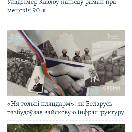
Уладзімер Казлоў напісаў раман пра
менскія 90-я
«Ня толькі пляцдарм»: як Беларусь
разбудоўвае вайсковую інфраструктуру