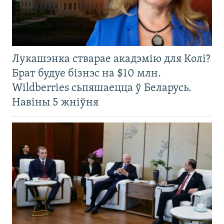
Лукашэнка стварае акадэмію для Колі?
Брат будуе бізнэс на $10 млн.
Wildberries сьпяшаецца ў Беларусь.
Навіны 5 жніўня