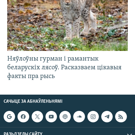
Няўлоўны гурман і рамантык
беларускіх лясоў. Расказваем цікавыя
факты пра рысь
САЧЫЦЕ ЗА АБНАЎЛЕНЬНЯМІ
РАЗЬДЗЕЛЫ САЙТУ