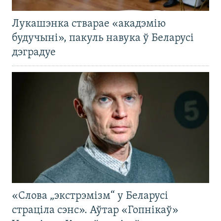
Лукашэнка стварае «акадэмію
будучыні», пакуль навука ў Беларусі
дэградуе
«Слова „экстрэмізм“ у Беларусі
страціла сэнс». Аўтар «Гопнікаў»