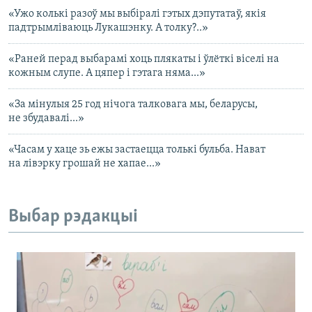
«Ужо колькі разоў мы выбіралі гэтых дэпутатаў, якія
падтрымліваюць Лукашэнку. А толку?..»
«Раней перад выбарамі хоць плякаты і ўлёткі віселі на
кожным слупе. А цяпер і гэтага няма...»
«За мінулыя 25 год нічога талковага мы, беларусы,
не збудавалі...»
«Часам у хаце зь ежы застаецца толькі бульба. Нават
на лівэрку грошай не хапае...»
Выбар рэдакцыі