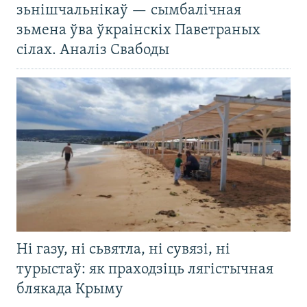
зьнішчальнікаў — сымбалічная
зьмена ўва ўкраінскіх Паветраных
сілах. Аналіз Свабоды
Ні газу, ні сьвятла, ні сувязі, ні
турыстаў: як праходзіць лягістычная
блякада Крыму