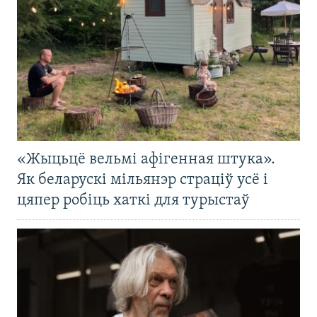
«Жыцьцё вельмі афігенная штука».
Як беларускі мільянэр страціў усё і
цяпер робіць хаткі для турыстаў