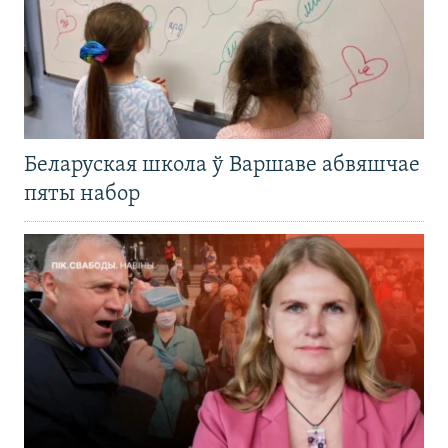
Беларуская школа ў Варшаве абвяшчае
пяты набор