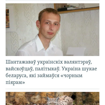
Шантажаваў украінскіх валянтэраў,
вайскоўцаў, палітыкаў. Украіна шукае
беларуса, які займаўся «чорным
піярам»