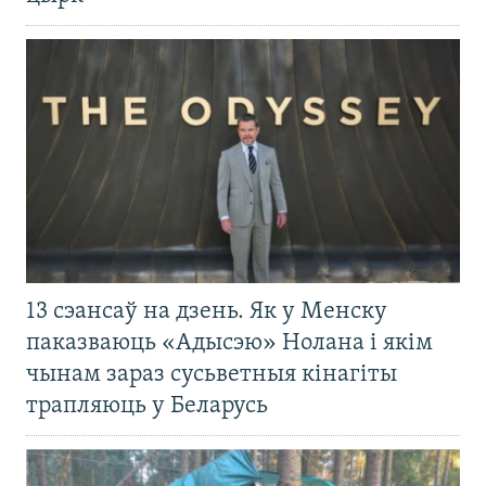
13 сэансаў на дзень. Як у Менску
паказваюць «Адысэю» Нолана і якім
чынам зараз сусьветныя кінагіты
трапляюць у Беларусь