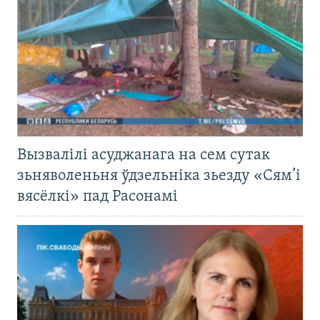
Вызвалілі асуджанага на сем сутак
зьняволеньня ўдзельніка зьезду «Сям’і
вясёлкі» пад Расонамі