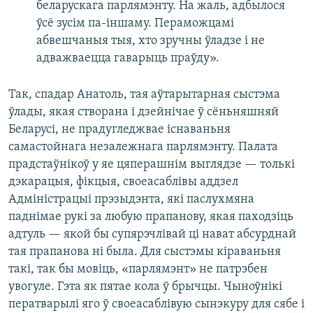
беларускага парлямэнту. На жаль, адбылося
ўсё зусім па-іншаму. Пераможцамі
абвешчаныя тыя, хто зручны ўладзе і не
адважваецца гаварыць праўду».
Так, спадар Анатоль, тая аўтарытарная сыстэма
ўлады, якая створана і дзейнічае ў сёньняшняй
Беларусі, не прадугледжвае існаваньня
самастойнага незалежнага парлямэнту. Палата
прадстаўнікоў у яе цяперашнім выглядзе — толькі
дэкарацыя, фікцыя, своеасаблівы аддзел
Адміністрацыі прэзыдэнта, які паслухмяна
паднімае рукі за любую прапанову, якая паходзіць
адтуль — якой бы супярэчлівай ці нават абсурднай
тая прапанова ні была. Для сыстэмы кіраваньня
такі, так бы мовіць, «парлямэнт» не патрэбен
увогуле. Гэта як пятае кола ў брычцы. Чыноўнікі
ператварылі яго ў своеасаблівую сынэкуру для сябе і