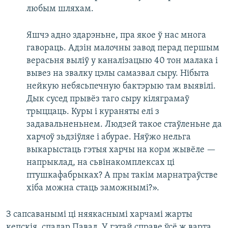
любым шляхам.
Яшчэ адно здарэньне, пра якое ў нас многа
гавораць. Адзін малочны завод перад першым
верасьня выліў у каналізацыю 40 тон малака і
вывез на звалку цэлы самазвал сыру. Нібыта
нейкую небясьпечную бактэрыю там выявілі.
Дык сусед прывёз таго сыру кіляграмаў
трыццаць. Куры і кураняты елі з
задавальненьнем. Людзей такое стаўленьне да
харчоў зьдзіўляе і абурае. Няўжо нельга
выкарыстаць гэтыя харчы на корм жывёле —
напрыклад, на сьвінакомплексах ці
птушкафабрыках? А пры такім марнатраўстве
хіба можна стаць заможнымі?».
З сапсаванымі ці няякаснымі харчамі жарты
кепскія, спадар Павал. У гэтай справе ўсё ж варта