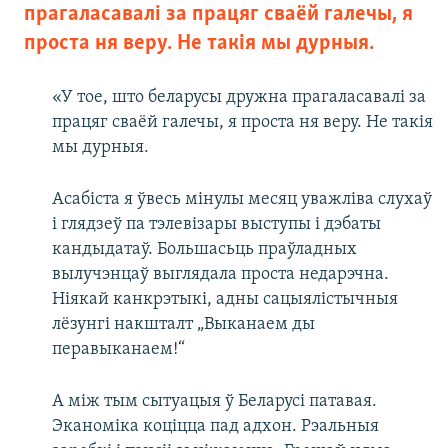
прагаласавалі за працяг сваёй галечы, я
проста ня веру. Не такія мы дурныя.
«У тое, што беларусы дружна прагаласавалі за
працяг сваёй галечы, я проста ня веру. Не такія
мы дурныя.
Асабіста я ўвесь мінулы месяц уважліва слухаў
і глядзеў па тэлевізары выступы і дэбаты
кандыдатаў. Большасьць праўладных
вылучэнцаў выглядала проста недарэчна.
Ніякай канкрэтыкі, адны сацыялістычныя
лёзунгі накшталт „Выканаем ды
перавыканаем!“
А між тым сытуацыя ў Беларусі патавая.
Эканоміка коціцца пад адхон. Рэальныя