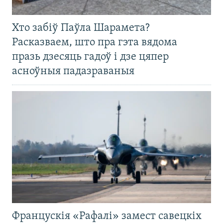
Хто забіў Паўла Шарамета?
Расказваем, што пра гэта вядома
празь дзесяць гадоў і дзе цяпер
асноўныя падазраваныя
Францускія «Рафалі» замест савецкіх