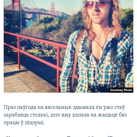
Праз паўгода на вясельных здымках ён ужо стаў
зарабляць столькі, што яму хапала на жыцьцё бяз
працы ў піцэрыі.