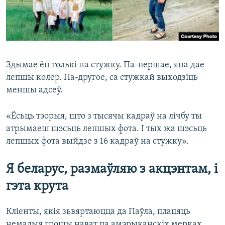
Здымае ён толькі на стужку. Па-першае, яна дае
лепшы колер. Па-другое, са стужкай выходзіць
меншы адсеў.
«Ёсьць тэорыя, што з тысячы кадраў на лічбу ты
атрымаеш шэсьць лепшых фота. І тых жа шэсьць
лепшых фота выйдзе з 16 кадраў на стужку».
Я беларус, размаўляю з акцэнтам, і
гэта крута
Кліенты, якія зьвяртаюцца да Паўла, плацяць
немалыя грошы нават па амэрыканскіх мерках.