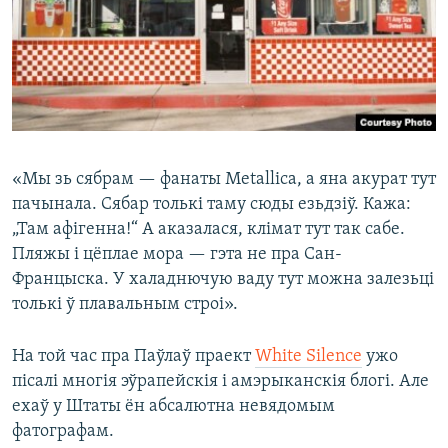
«Мы зь сябрам — фанаты Metallica, а яна акурат тут
пачынала. Сябар толькі таму сюды езьдзіў. Кажа:
„Там афігенна!“ А аказалася, клімат тут так сабе.
Пляжы і цёплае мора — гэта не пра Сан-
Францыска. У халаднючую ваду тут можна залезьці
толькі ў плавальным строі».
На той час пра Паўлаў праект
White Silence
ужо
пісалі многія эўрапейскія і амэрыканскія блогі. Але
ехаў у Штаты ён абсалютна невядомым
фатографам.