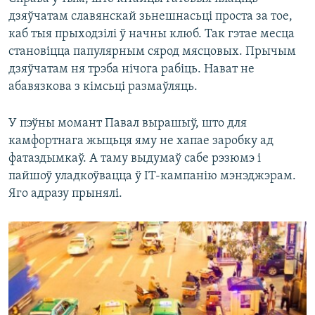
дзяўчатам славянскай зьнешнасьці проста за тое,
каб тыя прыходзілі ў начны клюб. Так гэтае месца
становіцца папулярным сярод мясцовых. Прычым
дзяўчатам ня трэба нічога рабіць. Нават не
абавязкова з кімсьці размаўляць.
У пэўны момант Павал вырашыў, што для
камфортнага жыцьця яму не хапае заробку ад
фатаздымкаў. А таму выдумаў сабе рэзюмэ і
пайшоў уладкоўвацца ў ІТ-кампанію мэнэджэрам.
Яго адразу прынялі.