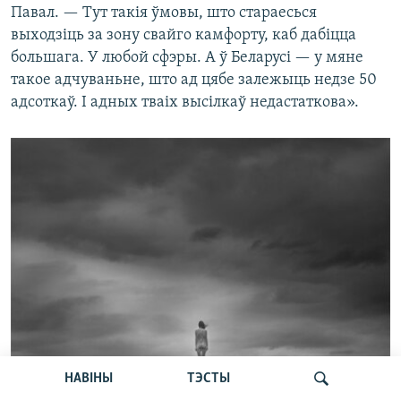
Павал. — Тут такія ўмовы, што стараесься
выходзіць за зону свайго камфорту, каб дабіцца
большага. У любой сфэры. А ў Беларусі — у мяне
такое адчуваньне, што ад цябе залежыць недзе 50
адсоткаў. І адных тваіх высілкаў недастаткова».
НАВІНЫ
ТЭСТЫ