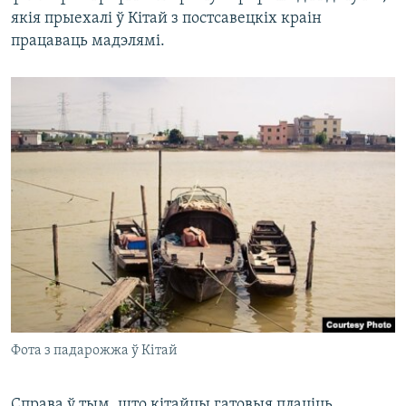
якія прыехалі ў Кітай з постсавецкіх краін
працаваць мадэлямі.
Фота з падарожжа ў Кітай
Справа ў тым, што кітайцы гатовыя плаціць