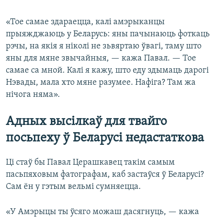
«Тое самае здараецца, калі амэрыканцы
прыяжджаюць у Беларусь: яны пачынаюць фоткаць
рэчы, на якія я ніколі не зьвяртаю ўвагі, таму што
яны для мяне звычайныя, — кажа Павал. — Тое
самае са мной. Калі я кажу, што еду здымаць дарогі
Нэвады, мала хто мяне разумее. Нафіга? Там жа
нічога няма».
Адных высілкаў для твайго
посьпеху ў Беларусі недастаткова
Ці стаў бы Павал Церашкавец такім самым
пасьпяховым фатографам, каб застаўся ў Беларусі?
Сам ён у гэтым вельмі сумняецца.
«У Амэрыцы ты ўсяго можаш дасягнуць, — кажа