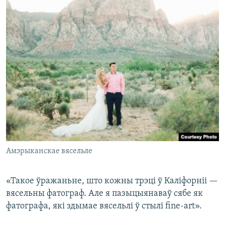
Амэрыканскае вясельле
«Такое ўражаньне, што кожны трэці ў Каліфорніі —
вясельны фатограф. Але я пазыцыянаваў сябе як
фатографа, які здымае вясельлі ў стылі fine-art».