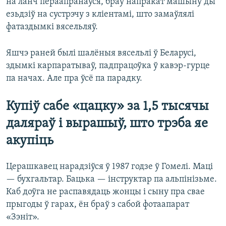
на ланч пераапранаўся, браў напракат машыну ды
езьдзіў на сустрэчу з кліентамі, што замаўлялі
фатаздымкі вясельляў.
Яшчэ раней былі шалёныя вясельлі ў Беларусі,
здымкі карпаратываў, падпрацоўка ў кавэр-гурце
па начах. Але пра ўсё па парадку.
Купіў сабе «цацку» за 1,5 тысячы
даляраў і вырашыў, што трэба яе
акупіць
Церашкавец нарадзіўся ў 1987 годзе ў Гомелі. Маці
— бухгальтар. Бацька — інструктар па альпінізьме.
Каб доўга не распавядаць жонцы і сыну пра свае
прыгоды ў гарах, ён браў з сабой фотаапарат
«Зэніт».