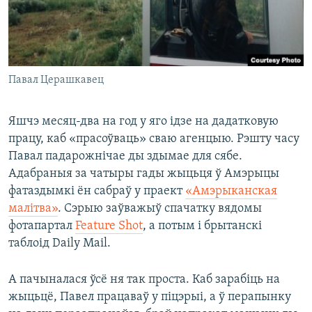
Павал Церашкавец
Яшчэ месяц-два на год у яго ідзе на дадатковую
працу, каб «прасоўваць» сваю агенцыю. Рэшту часу
Павал падарожнічае ды здымае для сябе.
Адабраныя за чатыры гады жыцьця ў Амэрыцы
фатаздымкі ён сабраў у праект
«Амэрыканская
малітва»
. Сэрыю заўважыў спачатку вядомы
фотапартал
Feature Shot
, а потым і брытанскі
таблоід Daily Mail.
А пачыналася ўсё ня так проста. Каб зарабіць на
жыцьцё, Павел працаваў у піцэрыі, а ў перапынку