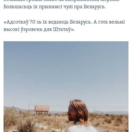
Большасьць іх прынамсі чулі пра Беларусь.
«Адсоткаў 70 зь іх ведаюць Беларусь. А гэта вельмі
высокі ўзровень для Штатаў».