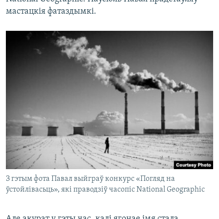
мастацкія фатаздымкі.
З гэтым фота Павал выйграў конкурс «Погляд на
ўстойлівасьць», які праводзіў часопіс National Geographic
Але акурат у гэты час, калі ягонае імя стала