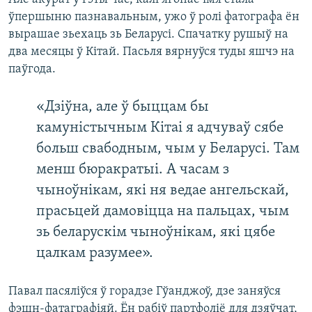
ўпершыню пазнавальным, ужо ў ролі фатографа ён
вырашае зьехаць зь Беларусі. Спачатку рушыў на
два месяцы ў Кітай. Пасьля вярнуўся туды яшчэ на
паўгода.
«Дзіўна, але ў быццам бы
камуністычным Кітаі я адчуваў сябе
больш свабодным, чым у Беларусі. Там
менш бюракратыі. А часам з
чыноўнікам, які ня ведае ангельскай,
прасьцей дамовіцца на пальцах, чым
зь беларускім чыноўнікам, які цябе
цалкам разумее».
Павал пасяліўся ў горадзе Гўанджоў, дзе заняўся
фэшн-фатаграфіяй. Ён рабіў партфоліё для дзяўчат,