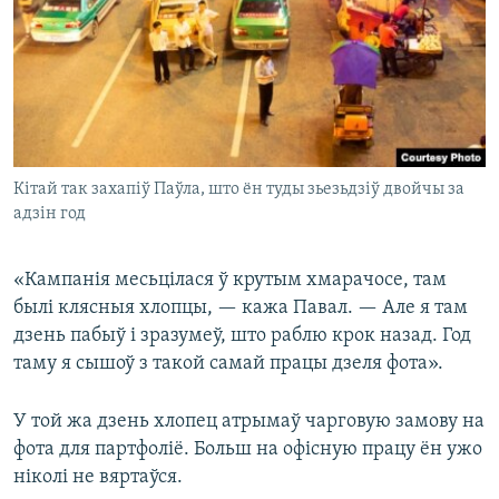
Кітай так захапіў Паўла, што ён туды зьезьдзіў двойчы за
адзін год
«Кампанія месьцілася ў крутым хмарачосе, там
былі клясныя хлопцы, — кажа Павал. — Але я там
дзень пабыў і зразумеў, што раблю крок назад. Год
таму я сышоў з такой самай працы дзеля фота».
У той жа дзень хлопец атрымаў чарговую замову на
фота для партфоліё. Больш на офісную працу ён ужо
ніколі не вяртаўся.