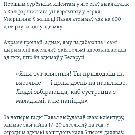
Першым сур’ёзным кліентам у яго стаў выкладчык
з Каліфарнійскага ўнівэрсытэту ў Бэрклі.
Упершыню ў жыцьці Павал атрымаў чэк на 600
даляраў за адну здымку.
Акрамя грошай, аднак, яму падабаюцца і самі
цырымоніі вясельляў, якія вельмі адрозьніваюцца
ад тых, што ён здымаў у Беларусі.
«Яны тут клясныя! Ты прыходзіш на
вясельле — і цэлы дзень на пазытыве.
Людзі зьбіраюцца, каб сустрэцца з
маладымі, а не напіцца».
За чатыры гады Павал выбудаваў сваю кліентуру,
здымае звычайна 17–20 вясельляў на год. У
сярэднім здымкі каштуюць каля 5 тысяч даляраў.