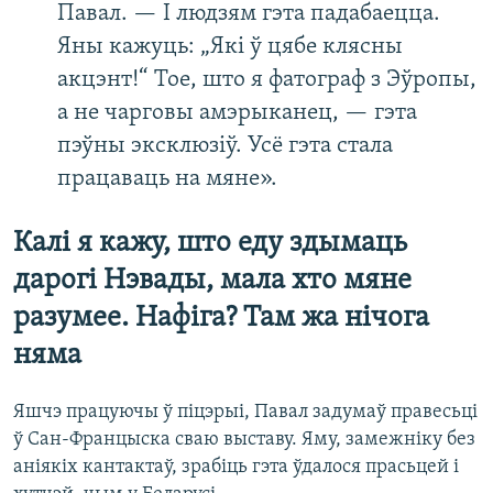
Павал. — І людзям гэта падабаецца.
Яны кажуць: „Які ў цябе клясны
акцэнт!“ Тое, што я фатограф з Эўропы,
а не чарговы амэрыканец, — гэта
пэўны эксклюзіў. Усё гэта стала
працаваць на мяне».
Калі я кажу, што еду здымаць
дарогі Нэвады, мала хто мяне
разумее. Нафіга? Там жа нічога
няма
Яшчэ працуючы ў піцэрыі, Павал задумаў правесьці
ў Сан-Францыска сваю выставу. Яму, замежніку без
аніякіх кантактаў, зрабіць гэта ўдалося прасьцей і