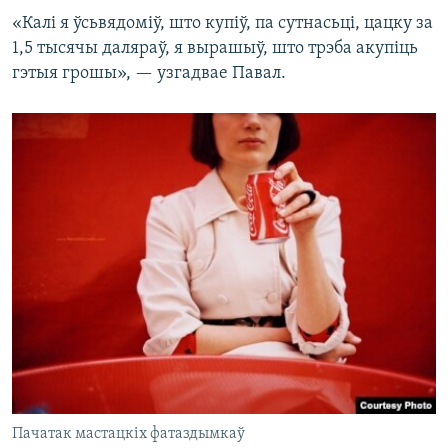
«Калі я ўсьвядоміў, што купіў, па сутнасьці, цацку за
1,5 тысячы даляраў, я вырашыў, што трэба акупіць
гэтыя грошы», — узгадвае Павал.
Пачатак мастацкіх фатаздымкаў