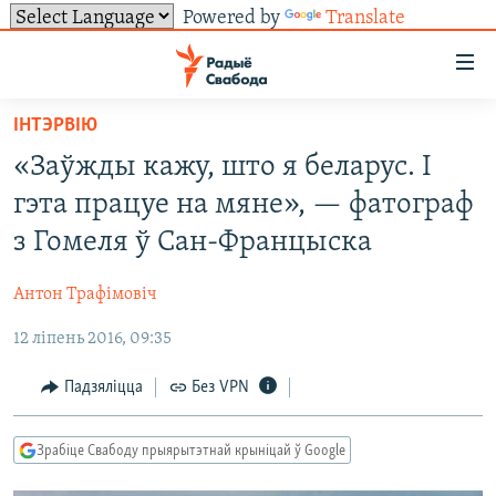
Powered by
Translate
Лінкі
ўнівэрсальнага
доступу
ІНТЭРВІЮ
НАВІНЫ
Перайсьці
«Заўжды кажу, што я беларус. І
да
ТОЛЬКІ НА СВАБОДЗЕ
УСЕ НАВІНЫ
гэта працуе на мяне», — фатограф
галоўнага
СУВЯЗЬ
ВІДЭА І ФОТА
ТЭСТЫ
зьместу
з Гомеля ў Сан-Францыска
Перайсьці
ПАДПІСАЦЦА
ЛЮДЗІ
БЛОГІ
АБЫСЬЦІ БЛЯКАВАНЬНЕ
да
Антон Трафімовіч
ПАЛІТЫКА
ГІСТОРЫЯ НА СВАБОДЗЕ
ПАДЗЯЛІЦЦА ІНФАРМАЦЫЯЙ
RSS
галоўнай
САЧЫЦЕ ЗА АБНАЎЛЕНЬНЯМІ
12 ліпень 2016, 09:35
навігацыі
ЭКАНОМІКА
ПАДКАСТЫ
ПАДКАСТЫ
Перайсьці
ВАЙНА
КНІГІ
FACEBOOK
Падзяліцца
Без VPN
да
БЕЛАРУСЫ НА ВАЙНЕ
АЎДЫЁКНІГІ
TWITTER
пошуку
Зрабіце Свабоду прыярытэтнай крыніцай ў Google
ПАЛІТВЯЗЬНІ
PREMIUM
Усе сайты РС/РСЭ