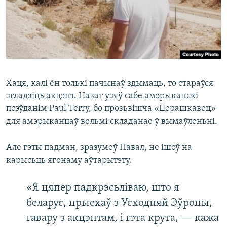
Хаця, калі ён толькі пачынаў здымаць, то стараўся
згладзіць акцэнт. Нават узяў сабе амэрыканскі
псэўданім Paul Terry, бо прозьвішча «Церашкавец»
для амэрыканцаў вельмі складанае ў вымаўленьні.
Але гэты падман, зразумеў Павал, не ішоў на
карысьць ягонаму аўтарытэту.
«Я цяпер падкрэсьліваю, што я
беларус, прыехаў з Усходняй Эўропы,
гавару з акцэнтам, і гэта крута, — кажа