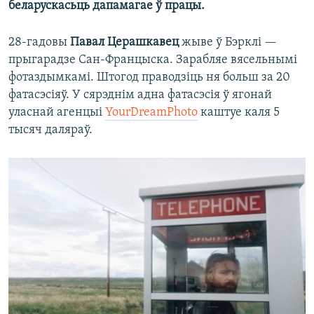
беларускасьць дапамагае ў працы.
28-гадовы
Павал Церашкавец
жыве ў Бэрклі —
прыгарадзе Сан-Францыска. Зарабляе вясельнымі
фотаздымкамі. Штогод праводзіць ня больш за 20
фатасэсіяў. У сярэднім адна фатасэсія ў ягонай
уласнай агенцыі
YourDreamPhoto
каштуе каля 5
тысяч даляраў.