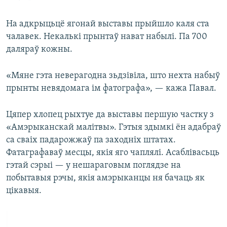
На адкрыцьцё ягонай выставы прыйшло каля ста
чалавек. Некалькі прынтаў нават набылі. Па 700
даляраў кожны.
«Мяне гэта неверагодна зьдзівіла, што нехта набыў
прынты невядомага ім фатографа», — кажа Павал.
Цяпер хлопец рыхтуе да выставы першую частку з
«Амэрыканскай малітвы». Гэтыя здымкі ён адабраў
са сваіх падарожжаў па заходніх штатах.
Фатаграфаваў месцы, якія яго чаплялі. Асаблівасьць
гэтай сэрыі — у нешараговым поглядзе на
побытавыя рэчы, якія амэрыканцы ня бачаць як
цікавыя.