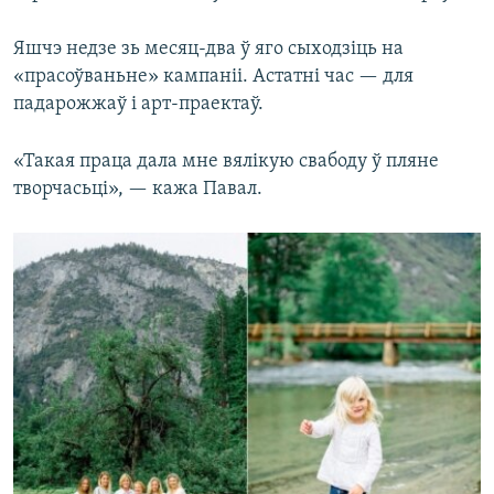
Яшчэ недзе зь месяц-два ў яго сыходзіць на
«прасоўваньне» кампаніі. Астатні час — для
падарожжаў і арт-праектаў.
«Такая праца дала мне вялікую свабоду ў пляне
творчасьці», — кажа Павал.