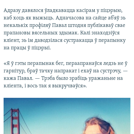
Адразу давялося ўладкавацца касірам у піцэрыю,
каб хоць як выжыць. Адначасова на сайце аб’яў зь
некалькіх профіляў Павал штодня публікаваў свае
прапановы вясельных здымак. Калі знаходзіўся
кліент, зь ім даводзілася сустракацца ў перапынку
на працы ў піцэрыі.
«Я ў гэты перапынак бег, пераапранаўся ледзь не ў
гарнітур, браў тачку напракат і ехаў на сустрэчу, —
кажа Павал. — Трэба было зрабіць уражаньне на
кліента, і вось так я выкручваўся».