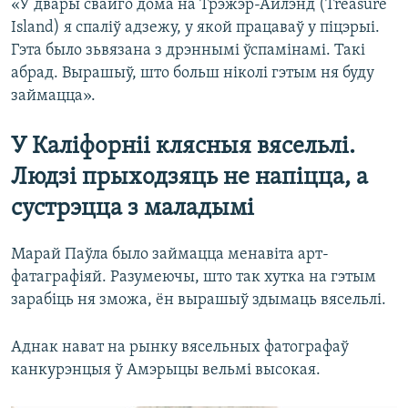
«У двары свайго дома на Трэжэр-Айлэнд (Treasure
Island) я спаліў адзежу, у якой працаваў у піцэрыі.
Гэта было зьвязана з дрэннымі ўспамінамі. Такі
абрад. Вырашыў, што больш ніколі гэтым ня буду
займацца».
У Каліфорніі клясныя вясельлі.
Людзі прыходзяць не напіцца, а
сустрэцца з маладымі
Марай Паўла было займацца менавіта арт-
фатаграфіяй. Разумеючы, што так хутка на гэтым
зарабіць ня зможа, ён вырашыў здымаць вясельлі.
Аднак нават на рынку вясельных фатографаў
канкурэнцыя ў Амэрыцы вельмі высокая.