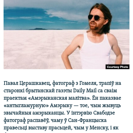
КУЛЬТУРА
МОВА
КАЛЯНДАР
НА ХВАЛЯХ СВАБОДЫ
Павал Церашкавец, фатограф з Гомеля, трапіў на
старонкі брытанскай газэты Daily Mail са сваім
праектам «Амэрыканская малітва». Ён паказвае
«антыгламурную» Амэрыку — тое, чым жывуць
звычайныя амэрыканцы. У інтэрвію Свабодзе
фатограф распавёў, чаму ў Сан-Францыска
правесьці выставу прасьцей, чым у Менску, і як