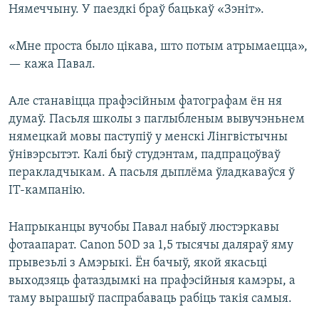
Нямеччыну. У паездкі браў бацькаў «Зэніт».
«Мне проста было цікава, што потым атрымаецца»,
— кажа Павал.
Але станавіцца прафэсійным фатографам ён ня
думаў. Пасьля школы з паглыбленым вывучэньнем
нямецкай мовы паступіў у менскі Лінгвістычны
ўнівэрсытэт. Калі быў студэнтам, падпрацоўваў
перакладчыкам. А пасьля дыплёма ўладкаваўся ў
ІТ-кампанію.
Напрыканцы вучобы Павал набыў люстэркавы
фотаапарат. Canon 50D за 1,5 тысячы даляраў яму
прывезьлі з Амэрыкі. Ён бачыў, якой якасьці
выходзяць фатаздымкі на прафэсійныя камэры, а
таму вырашыў паспрабаваць рабіць такія самыя.