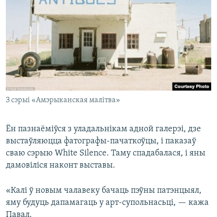
З сэрыі «Амэрыканская малітва»
Ён пазнаёміўся з уладальнікам адной галерэі, дзе
выстаўляюцца фатографы-пачаткоўцы, і паказаў
сваю сэрыю White Silence. Таму спадабалася, і яны
дамовіліся наконт выставы.
«Калі ў новым чалавеку бачаць пэўны патэнцыял,
яму будуць дапамагаць у арт-супольнасьці, — кажа
Павал.