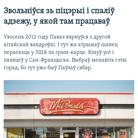
Звольніўся зь піцэрыі і спаліў
адзежу, у якой там працаваў
Увосень 2012 году Павал вярнуўся з другой
кітайскай вандроўкі. І тут жа атрымаў шанец
пераехаць у ЗША па грын-карце. Кінуў усё і
паляцеў у Сан-Францыска. Выбраў менавіта гэты
горад, бо тут ужо быў Паўлаў сябар.