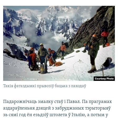
Такія фатаздымкі прывозіў бацька з паходаў
Падарожнічаць змалку стаў і Павал. Па праграмах
аздараўленьня дзяцей з забруджаных тэрыторыяў
зь сямі год ён езьдзіў штолета ў Італію, а потым у