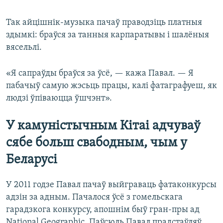
Так айцішнік-музыка пачаў праводзіць платныя
здымкі: браўся за танныя карпаратывы і шалёныя
вясельлі.
«Я сапраўды браўся за ўсё, — кажа Павал. — Я
пабачыў самую жэсьць працы, калі фатаграфуеш, як
людзі ўпіваюцца ўшчэнт».
У камуністычным Кітаі адчуваў
сябе больш свабодным, чым у
Беларусі
У 2011 годзе Павал пачаў выйграваць фатаконкурсы
адзін за адным. Пачалося ўсё з гомельскага
гарадзкога конкурсу, апошнім быў гран-пры ад
National Geographic. Паўсюль Павал прадстаўляў