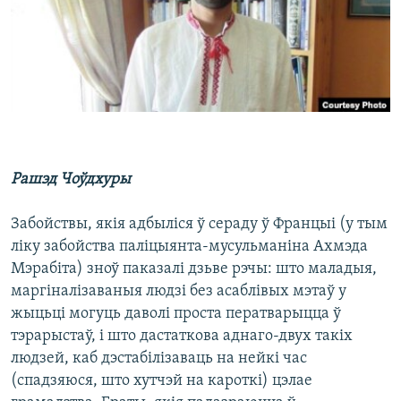
КУЛЬТУРА
МОВА
КАЛЯНДАР
НА ХВАЛЯХ СВАБОДЫ
Рашэд Чоўдхуры
Забойствы, якія адбыліся ў сераду ў Францыі (у тым
ліку забойства паліцыянта-мусульманіна Ахмэда
Мэрабіта) зноў паказалі дзьве рэчы: што маладыя,
маргіналізаваныя людзі без асаблівых мэтаў у
жыцьці могуць даволі проста ператварыцца ў
тэрарыстаў, і што дастаткова аднаго-двух такіх
людзей, каб дэстабілізаваць на нейкі час
(спадзяюся, што хутчэй на кароткі) цэлае