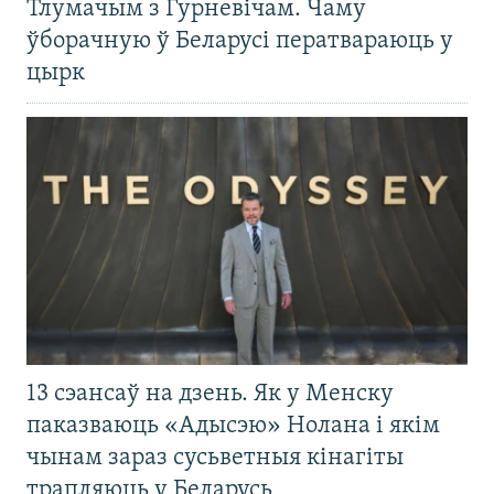
Тлумачым з Гурневічам. Чаму
ўборачную ў Беларусі ператвараюць у
цырк
13 сэансаў на дзень. Як у Менску
паказваюць «Адысэю» Нолана і якім
чынам зараз сусьветныя кінагіты
трапляюць у Беларусь