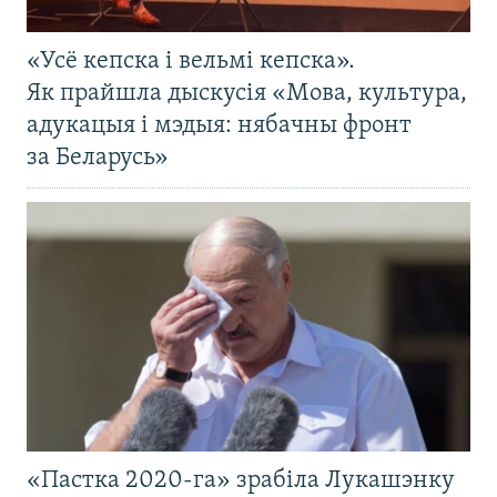
«Усё кепска і вельмі кепска».
Як прайшла дыскусія «Мова, культура,
адукацыя і мэдыя: нябачны фронт
за Беларусь»
«Пастка 2020-га» зрабіла Лукашэнку