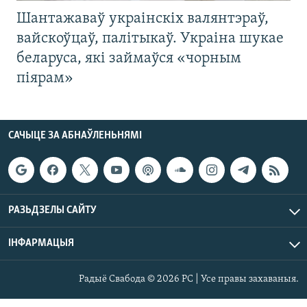
Шантажаваў украінскіх валянтэраў,
вайскоўцаў, палітыкаў. Украіна шукае
беларуса, які займаўся «чорным
піярам»
САЧЫЦЕ ЗА АБНАЎЛЕНЬНЯМІ
РАЗЬДЗЕЛЫ САЙТУ
ІНФАРМАЦЫЯ
Радыё Свабода © 2026 РС | Усе правы захаваныя.