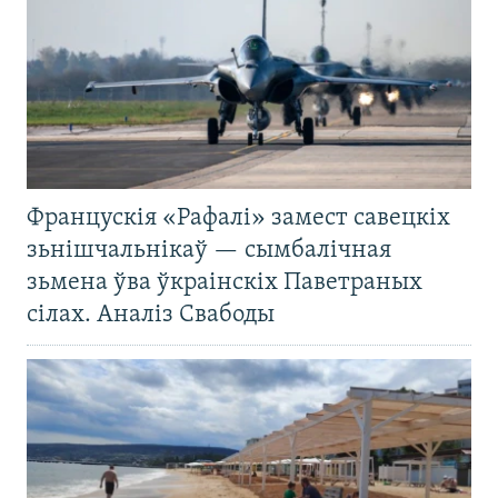
Францускія «Рафалі» замест савецкіх
зьнішчальнікаў — сымбалічная
зьмена ўва ўкраінскіх Паветраных
сілах. Аналіз Свабоды