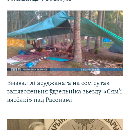
Вызвалілі асуджанага на сем сутак
зьняволеньня ўдзельніка зьезду «Сям’і
вясёлкі» пад Расонамі