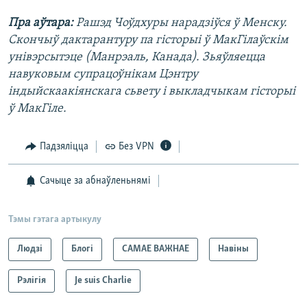
Пра аўтара:
Рашэд Чоўдхуры нарадзіўся ў Менску.
Скончыў дактарантуру па гісторыі ў МакГілаўскім
унівэрсытэце (Манрэаль, Канада). Зьяўляецца
навуковым супрацоўнікам Цэнтру
індыйскаакіянскага сьвету і выкладчыкам гісторыі
ў МакГіле.
Падзяліцца
Без VPN
Сачыце за абнаўленьнямі
Тэмы гэтага артыкулу
Людзі
Блогі
САМАЕ ВАЖНАЕ
Навіны
Рэлігія
Je suis Charlie