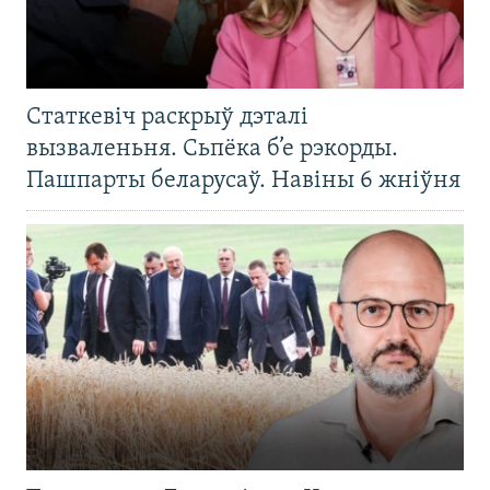
Статкевіч раскрыў дэталі
вызваленьня. Сьпёка б’е рэкорды.
Пашпарты беларусаў. Навіны 6 жніўня