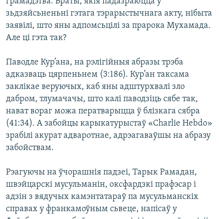
грамадзтва. Браты, якія падазраюцца ў
зьдзяйсьненьні гэтага тэрарыстычнага акту, нібыта
заявілі, што яны адпомсьцілі за прарока Мухамада.
Але ці гэта так?
Паводле Кур’ана, на рэлігійныя абразы трэба
адказваць цярпеньнем (3:186). Кур’ан таксама
заклікае веруючых, каб яны адштурхвалі зло
дабром, тлумачачы, што калі паводзіць сябе так,
нават вораг можа ператварыцца ў блізкага сябра
(41:34). А забойцы карыкатурыстаў «Charlie Hebdo»
зрабілі акурат адваротнае, адрэагаваўшы на абразу
забойствам.
Рэагуючы на ўчорашнія падзеі, Тарык Рамадан,
швэйцарскі мусульманін, оксфардзкі прафэсар і
адзін з вядучых камэнтатараў па мусульманскіх
справах у франкамоўным сьвеце, напісаў у