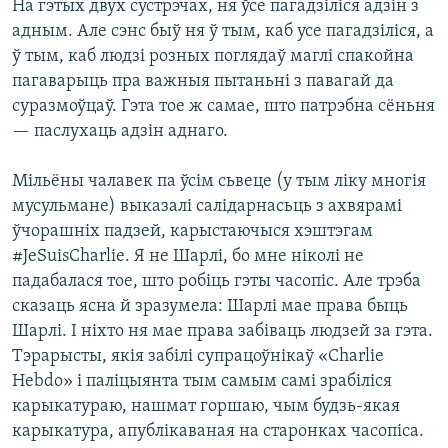
На гэтых двух сустрэчах, ня ўсе пагадзіліся адзін з
адным. Але сэнс быў ня ў тым, каб усе пагадзіліся, а
ў тым, каб людзі розных поглядаў маглі спакойна
пагаварыць пра важныя пытаньні з павагай да
суразмоўцаў. Гэта тое ж самае, што патрэбна сёньня
— паслухаць адзін аднаго.
Мільёны чалавек па ўсім сьвеце (у тым ліку многія
мусульмане) выказалі салідарнасьць з ахвярамі
ўчорашніх падзей, карыстаючыся хэштэгам
#JeSuisCharlie. Я не Шарлі, бо мне ніколі не
падабалася тое, што робіць гэты часопіс. Але трэба
сказаць ясна й зразумела: Шарлі мае права быць
Шарлі. І ніхто ня мае права забіваць людзей за гэта.
Тэрарысты, якія забілі супрацоўнікаў «Charlie
Hebdo» і паліцыянта тым самым самі зрабіліся
карыкатураю, нашмат горшаю, чым будзь-якая
карыкатура, апублікаваная на старонках часопіса.