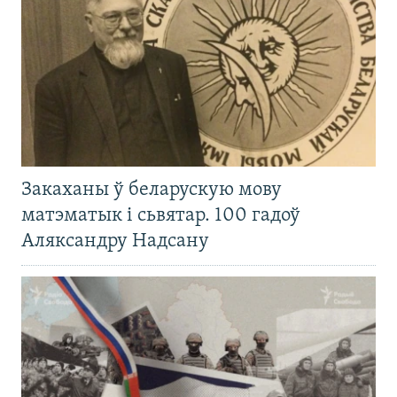
Закаханы ў беларускую мову
матэматык і сьвятар. 100 гадоў
Аляксандру Надсану