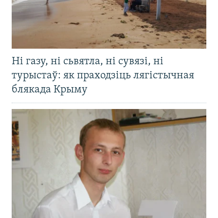
Ні газу, ні сьвятла, ні сувязі, ні
турыстаў: як праходзіць лягістычная
блякада Крыму