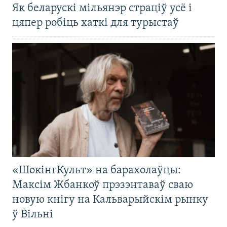
Як беларускі мільянэр страціў усё і
цяпер робіць хаткі для турыстаў
«ШокінгКульт» на барахолаўцы:
Максім Жбанкоў прэзэнтаваў сваю
новую кнігу на Кальварыйскім рынку
ў Вільні