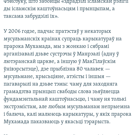
Фэйсбуку, што забойцы «здрадзілі ісламскай рэлігіі
ды ісламскім каштоўнасьцям і прынцыпам, а
таксама забрудзілі іх».
У 2006 годзе, падчас пратэстаў у некаторых
мусульманскіх краінах супраць карыкатураў на
прарока Мухамада, мы з жонкаю і сябрамі
арганізавалі дзьве сустрэчы ў Манрэалі (адну ў
лютэранскай царкве, а іншую ў МакГілаўскім
ўнівэрсытэце), дзе прыблізна 80 чалавек —
мусульмане, хрысьціяне, атэісты і іншыя —
пагаварылі на дзьве тэмы: чаму для заходняга
грамадзтва прынцып свабоды слова зьяўляецца
фундамэнтальнай каштоўнасьцю, і чаму ня толькі
экстрэмістам, але любым мусульманам непрыемна
і балюча, калі малююць карыкатуры, у якіх прарока
Мухамада паказваюць у якасьці тэрарыста.