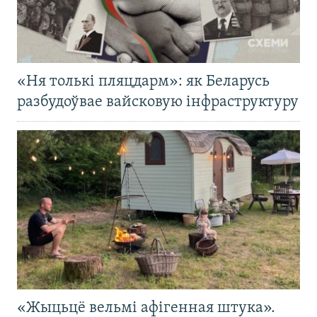
«Ня толькі пляцдарм»: як Беларусь
разбудоўвае вайсковую інфраструктуру
«Жыцьцё вельмі афігенная штука».