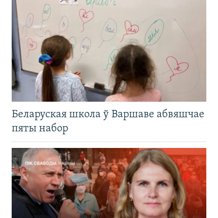
Беларуская школа ў Варшаве абвяшчае
пяты набор