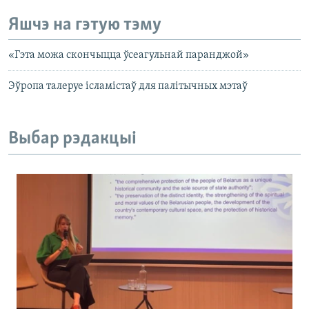
Яшчэ на гэтую тэму
«Гэта можа скончыцца ўсеагульнай паранджой»
Эўропа талеруе ісламістаў для палітычных мэтаў
Выбар рэдакцыі