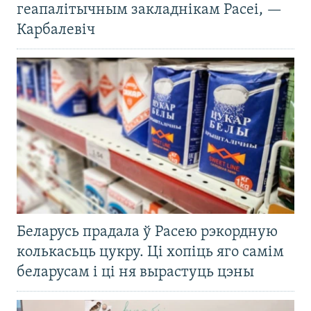
геапалітычным закладнікам Расеі, —
Карбалевіч
Беларусь прадала ў Расею рэкордную
колькасьць цукру. Ці хопіць яго самім
беларусам і ці ня вырастуць цэны