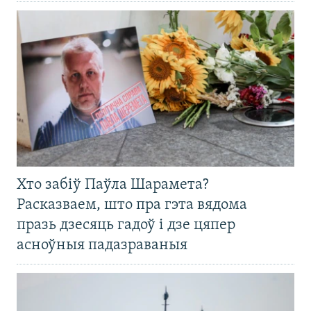
Хто забіў Паўла Шарамета?
Расказваем, што пра гэта вядома
празь дзесяць гадоў і дзе цяпер
асноўныя падазраваныя