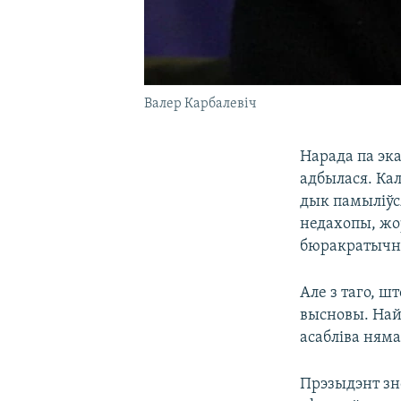
Валер Карбалевіч
Нарада па эк
адбылася. Кал
дык памыліўс
недахопы, жо
бюракратычна
Але з таго, 
высновы. Най
асабліва ням
Прэзыдэнт зн