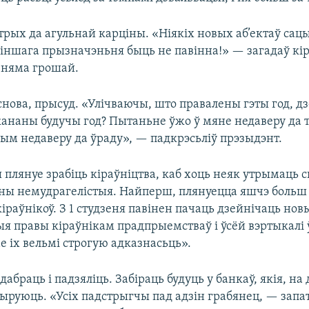
трых да агульнай карціны. «Ніякіх новых аб’ектаў сац
 іншага прызначэньня быць не павінна!» — загадаў кі
 няма грошай.
снова, прысуд. «Улічваючы, што правалены гэты год, д
кананы будучы год? Пытаньне ўжо ў мяне недаверу да т
лым недаверу да ўраду», — падкрэсьліў прэзыдэнт.
 плянуе зрабіць кіраўніцтва, каб хоць неяк утрымаць
ны немудрагелістыя. Найперш, плянуецца яшчэ больш
іраўнікоў. З 1 студзеня павінен пачаць дзейнічаць новы
я правы кіраўнікам прадпрыемстваў і ўсёй вэртыкалі 
 іх вельмі строгую адказнасьць».
адабраць і падзяліць. Забіраць будуць у банкаў, якія, на
ыруюць. «Усіх падстрыгчы пад адзін грабянец, — запа