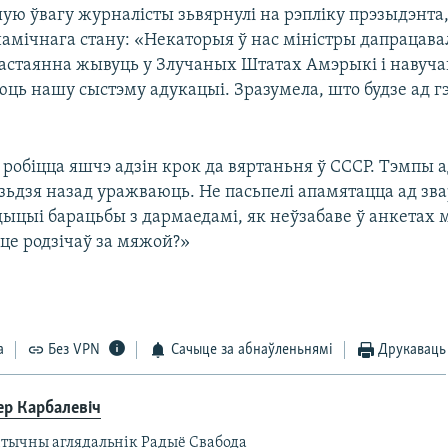
ую ўвагу журналісты зьвярнулі на рэпліку прэзыдэнта,
мічнага стану: «Некаторыя ў нас міністры дапрацавалі
 пастаянна жывуць у Злучаных Штатах Амэрыкі і навуча
ць нашу сыстэму адукацыі. Зразумела, што будзе ад г
робіцца яшчэ адзін крок да вяртаньня ў СССР. Тэмпы 
зьдзя назад уражваюць. Не пасьпелі апамятацца ад зва
дыцыі барацьбы з дармаедамі, як неўзабаве ў анкетах 
це родзічаў за мяжой?»
а
Без VPN
Сачыце за абнаўленьнямі
Друкаваць
ер Карбалевіч
ітычны аглядальнік Радыё Свабода