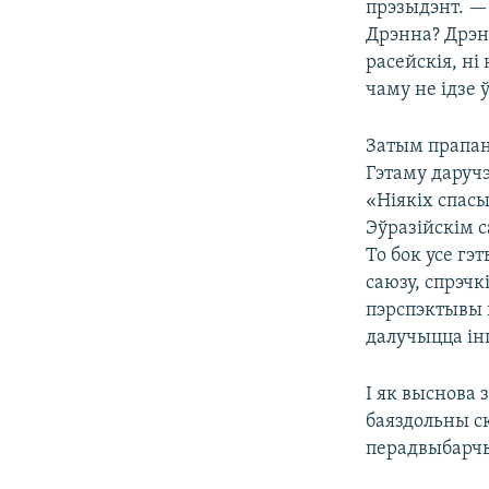
прэзыдэнт. — 
Дрэнна? Дрэнн
расейскія, ні
чаму не ідзе 
Затым прапан
Гэтаму даруч
«Ніякіх спасы
Эўразійскім с
То бок усе г
саюзу, спрэчк
пэрспэктывы г
далучыцца ін
І як выснова
баяздольны с
перадвыбарчы 