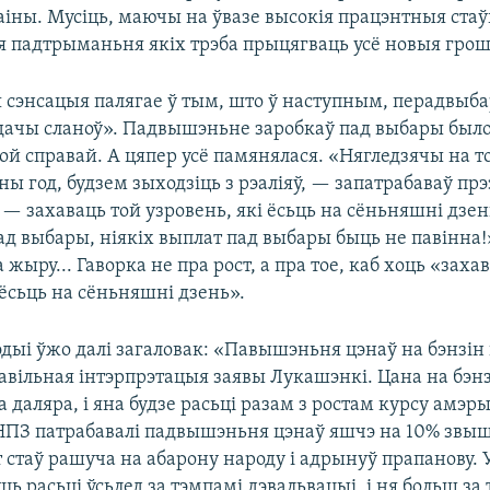
іны. Мусіць, маючы на ўвазе высокія працэнтныя стаў
ля падтрыманьня якіх трэба прыцягваць усё новыя грош
я сэнсацыя палягае ў тым, што ў наступным, перадвыб
здачы сланоў». Падвышэньне заробкаў пад выбары был
ой справай. А цяпер усё памянялася. «Нягледзячы на то
ы год, будзем зыходзіць з рэаліяў, — запатрабаваў пр
— захаваць той узровень, які ёсьць на сёньняшні дзен
ад выбары, ніякіх выплат пад выбары быць не павінна!
а жыру... Гаворка не пра рост, а пра тое, каб хоць «заха
 ёсьць на сёньняшні дзень».
ыі ўжо далі загаловак: «Павышэньня цэнаў на бэнзін 
авільная інтэрпрэтацыя заявы Лукашэнкі. Цана на бэн
 даляра, і яна будзе расьці разам з ростам курсу амэ
НПЗ патрабавалі падвышэньня цэнаў яшчэ на 10% звыш 
 стаў рашуча на абарону народу і адрынуў прапанову. 
ць расьці ўсьлед за тэмпамі дэвальвацыі, і ня больш за 