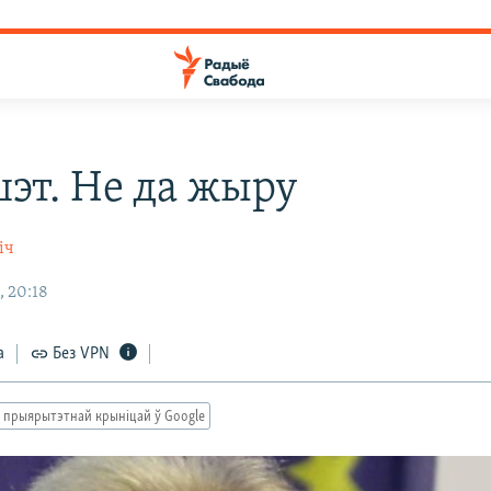
эт. Не да жыру
іч
, 20:18
а
Без VPN
 прыярытэтнай крыніцай ў Google