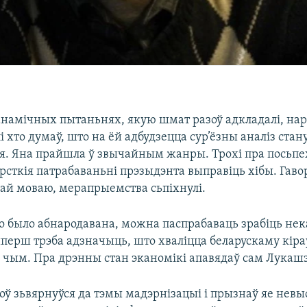
анамічных пытаньнях, якую шмат разоў адкладалі, на
і хто думаў, што на ёй адбудзецца сур’ёзны аналіз ста
я. Яна прайшла ў звычайным жанры. Трохі пра посьпех
рсткія патрабаваньні прэзыдэнта выправіць хібы. Гав
й моваю, мерапрыемства сьпіхнулі.
што было абнародавана, можна паспрабаваць зрабіць не
перш трэба адзначыць, што хваліцца беларускаму кіра
а чым. Пра дрэнны стан эканомікі апавядаў сам Лукаш
оў зьвярнуўся да тэмы мадэрнізацыі і прызнаў яе нев