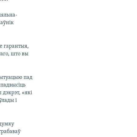
ыяльна-
раўнік
зе гарантыя,
аго, што вы
 сытуацыю пад
 падвысіць
 дэкрэт, «які
ўлады і
 думку
трабаваў