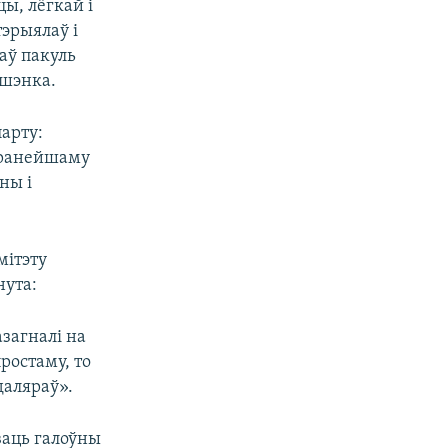
ы, лёгкай і
эрыялаў і
аў пакуль
ашэнка.
парту:
-ранейшаму
ны і
мітэту
нута:
загналі на
ростаму, то
даляраў».
ваць галоўны