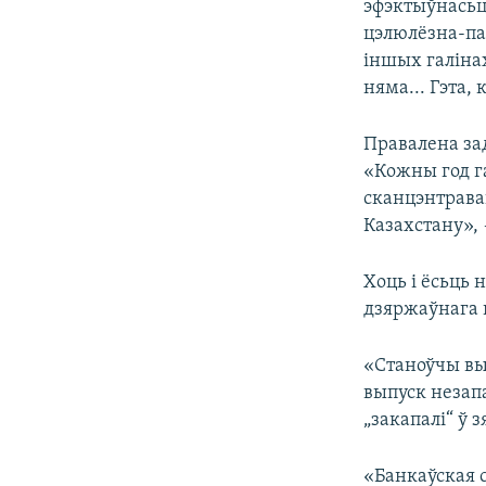
эфэктыўнасьць
цэлюлёзна-па
іншых галінах
няма... Гэта,
Правалена зад
«Кожны год г
сканцэнтрава
Казахстану»,
Хоць і ёсьць 
дзяржаўнага к
«Станоўчы вы
выпуск незапа
„закапалі“ ў 
«Банкаўская 