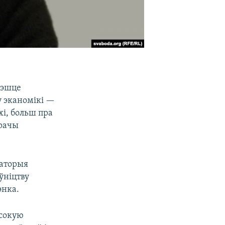
рэшце
ну эканомікі —
і, больш пра
орачы
каторыя
ўніцтву
энка.
ысокую