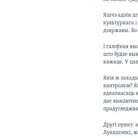
Яшчэ адзін ш
культурнага і
дзяржавы. Бо
І галоўная вы
што будзе вы
кажаце. У цэ
Якія ж захады
кантролем? Я
адказнасьць к
дае выключны
прадугледжвае
Другі пункт: 
Лукашэнкі, ж