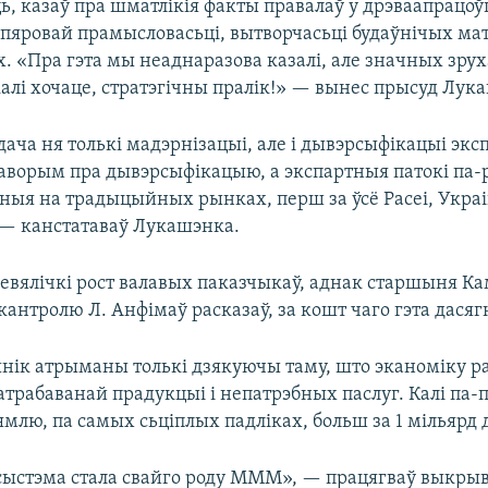
, казаў пра шматлікія факты правалаў у дрэваапрацоўц
пяровай прамысловасьці, вытворчасьці будаўнічых мат
. «Пра гэта мы неаднаразова казалі, але значных зрух
 калі хочаце, стратэгічны пралік!» — вынес прысуд Лук
ача ня толькі мадэрнізацыі, але і дывэрсыфікацыі экс
аворым пра дывэрсыфікацыю, а экспартныя патокі па
ныя на традыцыйных рынках, перш за ўсё Расеі, Украі
 — канстатаваў Лукашэнка.
невялічкі рост валавых паказчыкаў, аднак старшыня Ка
антролю Л. Анфімаў расказаў, за кошт чаго гэта дасяг
нік атрыманы толькі дзякуючы таму, што эканоміку ра
трабаванай прадукцыі і непатрэбных паслуг. Калі па-п
зямлю, па самых сьціплых падліках, больш за 1 мільярд 
сыстэма стала свайго роду МММ», — працягваў выкры