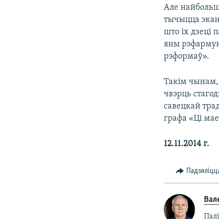
Але найбольш
тычыцца экана
што іх дзеці
яны рэфармую
рэформаў».
Такім чынам, 
чвэрць стагод
савецкай тра
графа «Ці мае
12.11.2014 г.
Падзяліцц
Вал
Пал