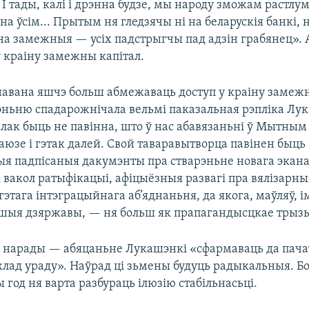
І тады, калі і дрэнна будзе, мы народу зможам растлу
а ўсім... Прытым ня гледзячы ні на беларускія банкі, н
 на замежныя — усіх падстрыгчы пад адзін грабянец». 
ў краіну замежны капітал.
авана яшчэ больш абмежаваць доступ у краіну замежн
эньню спадарожнічала вельмі паказальная рэпліка Лук
лак быць не павінна, што ў нас абавязаньні ў Мытным
аюзе і гэтак далей. Свой таваравытворца павінен быць
этыя падпісаныя дакумэнты пра стварэньне новага экан
і вакол ратыфікацыі, афіцыёзныя развагі пра вялізарны
этага інтэграцыйнага аб’яднаньня, да якога, маўляў, 
шыя дзяржавы, — ня больш як прапагандысцкае трыз
 з нарады — абяцаньне Лукашэнкі «сфармаваць да пача
клад ураду». Наўрад ці зьмены будуць радыкальныя. Бо
год ня варта разбураць ілюзію стабільнасьці.