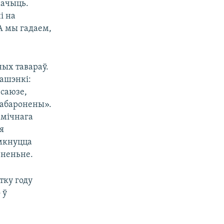
мачыць.
і на
А мы гадаем,
ых тавараў.
ашэнкі:
 саюзе,
 абаронены».
амічнага
я
імкнуцца
ьненьне.
тку году
 ў