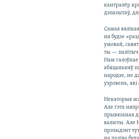
кантралёр кра
дэпазытаў, д
Самая вяліка
ня будзе «ра
умовай, сьвят
ты — палітычн
Нам галоўнае 
абяцаньняў п
народзе, не д
узровень, які
Некаторыя мэд
Але гэта няпр
прывязаная да
валюты. Але 
прэзыдэнт тут
на паліва буду