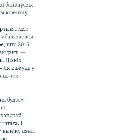
кі банкаўскіх
ы кліентаў.
арчым годзе
о абавязковай
е, што 2015-
эзыдэнт. —
ь. Ніякіх
» Як кажуць у
ваць той
ня будзе».
зін
рыканскай
гэтага. І
У выніку цэны
тое.