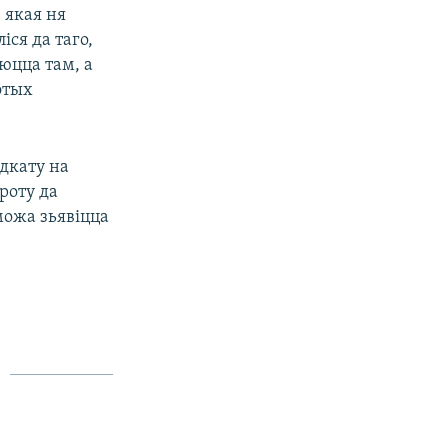
 якая ня
ся да таго,
юцца там, а
этых
адкату на
роту да
можа зьявіцца