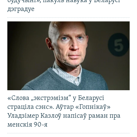
будучыні», пакуль навука ў Беларусі
дэградуе
«Слова „экстрэмізм“ у Беларусі
страціла сэнс». Аўтар «Гопнікаў»
Уладзімер Казлоў напісаў раман пра
менскія 90-я