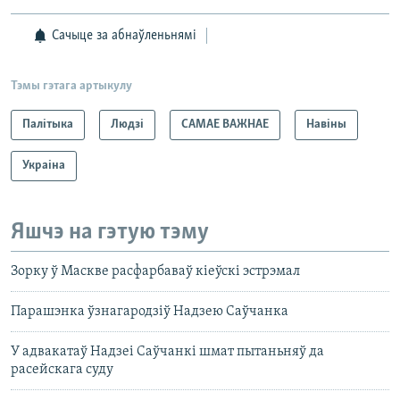
Сачыце за абнаўленьнямі
Тэмы гэтага артыкулу
Палітыка
Людзі
САМАЕ ВАЖНАЕ
Навіны
Украіна
Яшчэ на гэтую тэму
Зорку ў Маскве расфарбаваў кіеўскі эстрэмал
Парашэнка ўзнагародзіў Надзею Саўчанка
У адвакатаў Надзеі Саўчанкі шмат пытаньняў да
расейскага суду