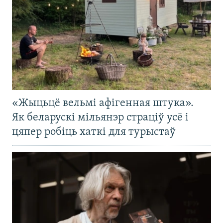
«Жыцьцё вельмі афігенная штука».
Як беларускі мільянэр страціў усё і
цяпер робіць хаткі для турыстаў