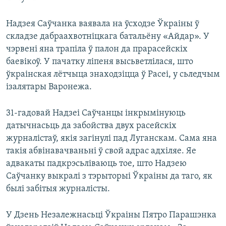
Надзея Саўчанка ваявала на ўсходзе Ўкраіны ў
складзе дабраахвотніцкага батальёну «Айдар». У
чэрвені яна трапіла ў палон да прарасейскіх
баевікоў. У пачатку ліпеня высьветлілася, што
ўкраінская лётчыца знаходзіцца ў Расеі, у сьледчым
ізалятары Варонежа.
31-гадовай Надзеі Саўчанцы інкрымінуюць
датычнасьць да забойства двух расейскіх
журналістаў, якія загінулі пад Луганскам. Сама яна
такія абвінавачваньні ў свой адрас адхіляе. Яе
адвакаты падкрэсьліваюць тое, што Надзею
Саўчанку выкралі з тэрыторыі Ўкраіны да таго, як
былі забітыя журналісты.
У Дзень Незалежнасьці Ўкраіны Пятро Парашэнка