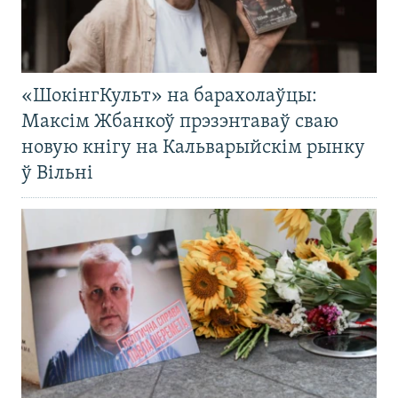
«ШокінгКульт» на барахолаўцы:
Максім Жбанкоў прэзэнтаваў сваю
новую кнігу на Кальварыйскім рынку
ў Вільні