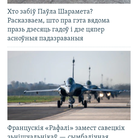
Хто забіў Паўла Шарамета?
Расказваем, што пра гэта вядома
празь дзесяць гадоў і дзе цяпер
асноўныя падазраваныя
Францускія «Рафалі» замест савецкіх
зьнішчальнікаў — сымбалічная