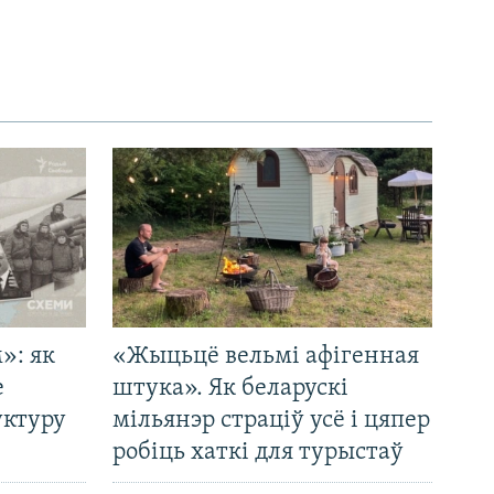
»: як
«Жыцьцё вельмі афігенная
е
штука». Як беларускі
уктуру
мільянэр страціў усё і цяпер
робіць хаткі для турыстаў