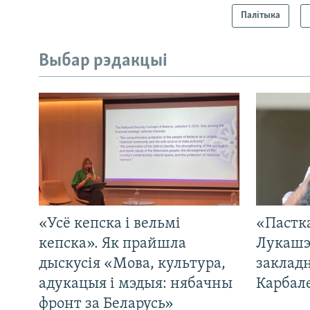
Палітыка
Выбар рэдакцыі
«Усё кепска і вельмі
«Пастка
кепска». Як прайшла
Лукашэ
дыскусія «Мова, культура,
закладн
адукацыя і мэдыя: нябачны
Карбал
фронт за Беларусь»