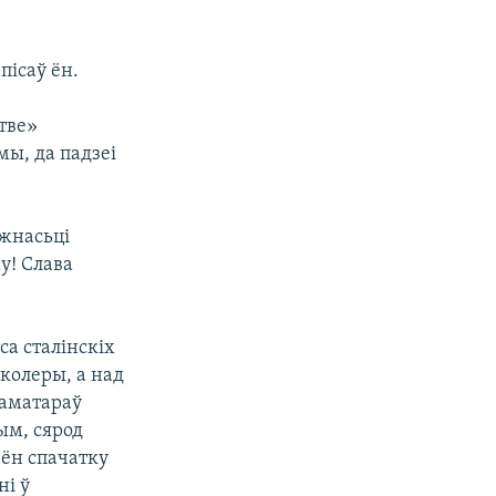
пісаў ён.
стве»
мы, да падзеі
жнасьці
у! Слава
са сталінскіх
 колеры, а над
 аматараў
ым, сярод
 ён спачатку
ні ў