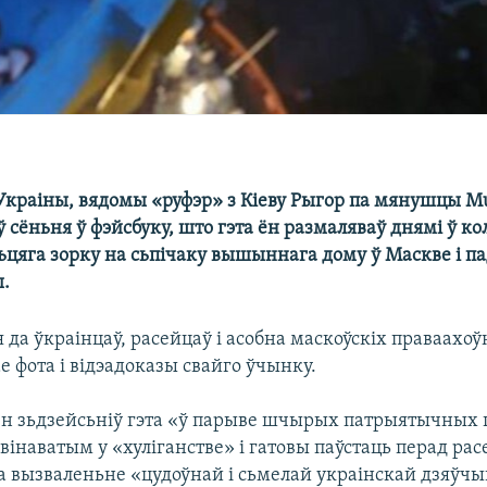
Украіны, вядомы «руфэр» з Кіеву Рыгор па мянушцы M
ў сёньня ў фэйсбуку, што гэта ён размаляваў днямі ў к
ьцяга зорку на сьпічаку вышыннага дому ў Маскве і п
ы.
да ўкраінцаў, расейцаў і асобна маскоўскіх праваахоўн
ае фота і відэадоказы свайго ўчынку.
 ён зьдзейсьніў гэта «ў парыве шчырых патрыятычных 
вінаватым у «хуліганстве» і гатовы паўстаць перад рас
на вызваленьне «цудоўнай і сьмелай украінскай дзяўч