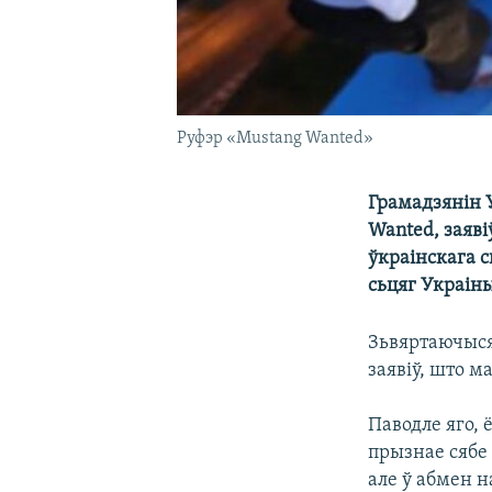
Руфэр «Mustang Wanted»
Грамадзянін 
Wanted, заяві
ўкраінскага с
сьцяг Украін
Зьвяртаючыся 
заявіў, што м
Паводле яго,
прызнае сябе 
але ў абмен 