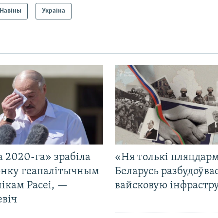
Навіны
Украіна
 2020-га» зрабіла
«Ня толькі пляцдарм
нку геапалітычным
Беларусь разбудоўва
ікам Расеі, —
вайсковую інфрастр
евіч