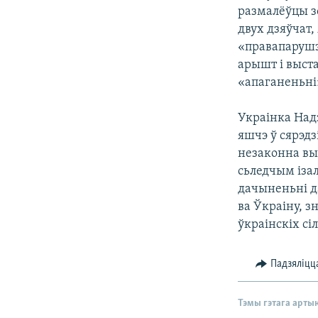
размалёўцы зо
двух дзяўчат,
«правапарушэн
арышт і выста
«апаганеньні
Украінка Над
яшчэ ў сярэдз
незаконна выв
сьледчым ізал
дачыненьні да
ва Ўкраіну, з
ўкраінскіх сіл
Падзяліцц
Тэмы гэтага арты