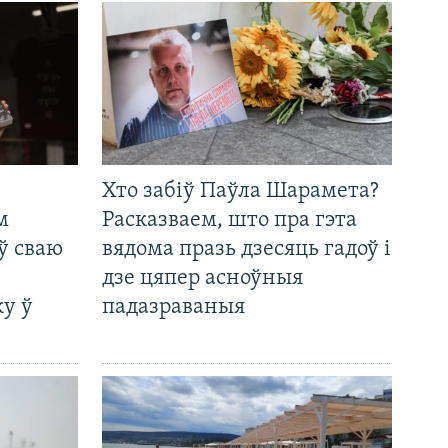
Хто забіў Паўла Шарамета?
м
Расказваем, што пра гэта
ў сваю
вядома празь дзесяць гадоў і
дзе цяпер асноўныя
у ў
падазраваныя