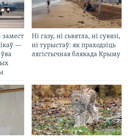
 замест
Ні газу, ні сьвятла, ні сувязі,
нікаў —
ні турыстаў: як праходзіць
 ўва
лягістычная блякада Крыму
ных
ды