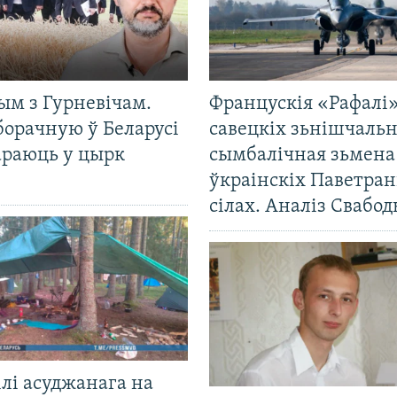
ым з Гурневічам.
Францускія «Рафалі»
борачную ў Беларусі
савецкіх зьнішчаль
араюць у цырк
сымбалічная зьмена
ўкраінскіх Паветра
сілах. Аналіз Свабо
лі асуджанага на