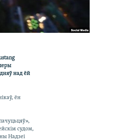
ustang
олеры
адняў над ёй
ікаў, ён
пачуцьцяў»,
ейскім судом,
ыны Надзеі