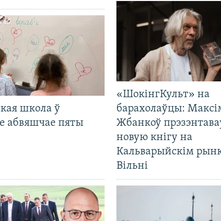
«ШокінгКульт» на
кая школа ў
барахолаўцы: Максі
е абвяшчае пяты
Жбанкоў прэзэнтава
новую кнігу на
Кальварыйскім рынк
Вільні