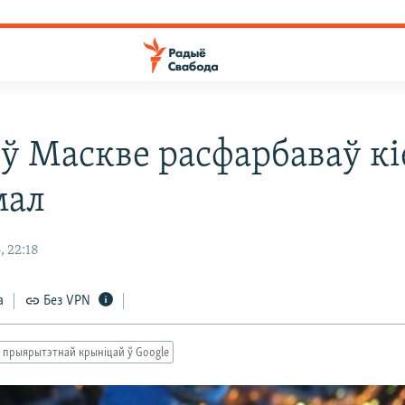
 ў Маскве расфарбаваў кі
мал
, 22:18
а
Без VPN
 прыярытэтнай крыніцай ў Google