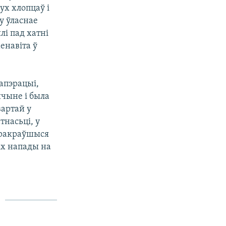
ух хлопцаў і
у ўласнае
лі пад хатні
енавіта ў
апэрацыі,
шчыне і была
вартай у
тнасьці, у
 пракраўшыся
 іх напады на