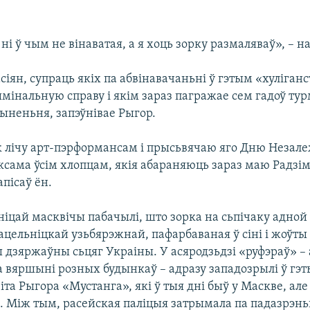
ні ў чым не вінаватая, а я хоць зорку размаляваў», – на
сіян, супраць якіх па абвінавачаньні ў гэтым «хуліган
мінальную справу і якім зараз пагражае сем гадоў тур
ыненьня, запэўнівае Рыгор.
 лічу арт-пэрформансам і прысьвячаю яго Дню Незале
ксама ўсім хлопцам, якія абараняюць зараз маю Радзім
апісаў ён.
іцай масквічы пабачылі, што зорка на сьпічаку адной 
ацельніцкай узьбярэжнай, пафарбаваная ў сіні і жоўты
ы дзяржаўны сьцяг Украіны. У асяродзьдзі «руфэраў» –
 вяршыні розных будынкаў – адразу западозрылі ў гэт
та Рыгора «Мустанга», які ў тыя дні быў у Маскве, але
. Між тым, расейская паліцыя затрымала па падазрэнь