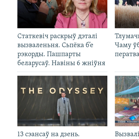
Статкевіч раскрыў дэталі
Тлумач
вызваленьня. Сьпёка б’е
Чаму ў
рэкорды. Пашпарты
ператв
беларусаў. Навіны 6 жніўня
13 сэансаў на дзень.
Вызвалі