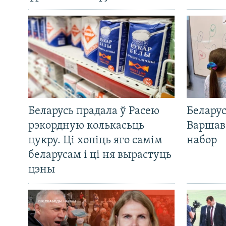
Беларусь прадала ў Расею
Беларус
рэкордную колькасьць
Варшав
цукру. Ці хопіць яго самім
набор
беларусам і ці ня вырастуць
цэны