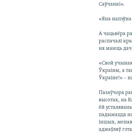
Саўчанкі».
«Яна напэўна 
А чацьвёра ра
распачалі кры
ня маюць дач
«Свой учынак
Ўкраіны, а та
Ўкраіне!» – н
Пазаўчора ран
высотак, на К
ёй усталяван
падымацца на
іншых, менаві
адмаўляў гэта