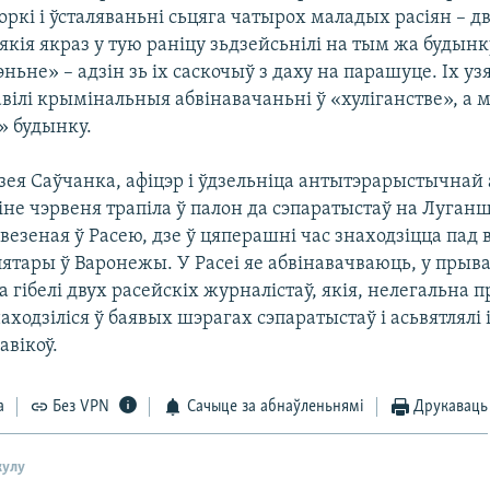
ркі і ўсталяваньні сьцяга чатырох маладых расіян – дв
 якія якраз у тую раніцу зьдзейсьнілі на тым жа будынк
ьне» – адзін зь іх саскочыў з даху на парашуце. Іх узя
вілі крымінальныя абвінавачаньні ў «хуліганстве», а м
» будынку.
зея Саўчанка, афіцэр і ўдзельніца антытэрарыстычнай 
іне чэрвеня трапіла ў палон да сэпаратыстаў на Луган
езеная ў Расею, дзе ў цяперашні час знаходзіцца пад 
ятары ў Варонежы. У Расеі яе абвінавачваюць, у прыва
 гібелі двух расейскіх журналістаў, якія, нелегальна
находзіліся ў баявых шэрагах сэпаратыстаў і асьвятлялі
авікоў.
а
Без VPN
Сачыце за абнаўленьнямі
Друкаваць
кулу