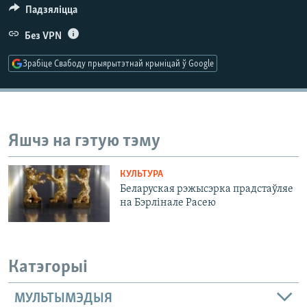
КУЛЬТУРА
МОВА
Падзяліцца
КАЛЯНДАР
НА ХВАЛЯХ СВАБОДЫ
Без VPN
Зрабіце Свабоду прыярытэтнай крыніцай ў Google
Яшчэ на гэтую тэму
КУЛЬТУРА
Беларуская рэжысэрка прадстаўляе
на Бэрлінале Расею
Катэгорыі
МУЛЬТЫМЭДЫЯ