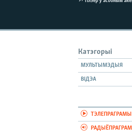
Плэер у асобным ак
КАЛЯНДАР
НА ХВАЛЯХ СВАБОДЫ
Катэгорыі
МУЛЬТЫМЭДЫЯ
ВІДЭА
ТЭЛЕПРАГРАМЫ
РАДЫЁПРАГРА