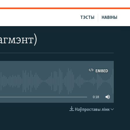
ТЭСТЫ
НАВІНЫ
агмэнт)
EMBED
able
0:18
Наўпроставы лінк
EMBED