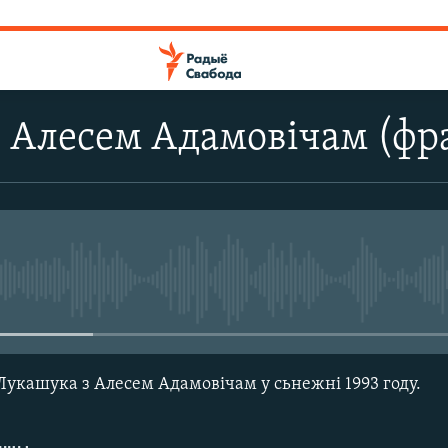
з Алесем Адамовічам (фр
No media source currently avail
Лукашука з Алесем Адамовічам у сьнежні 1993 году.