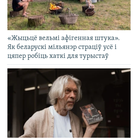
«Жыцьцё вельмі афігенная штука».
Як беларускі мільянэр страціў усё і
цяпер робіць хаткі для турыстаў