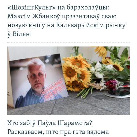
«ШокінгКульт» на барахолаўцы:
Максім Жбанкоў прэзэнтаваў сваю
новую кнігу на Кальварыйскім рынку
ў Вільні
Хто забіў Паўла Шарамета?
Расказваем, што пра гэта вядома