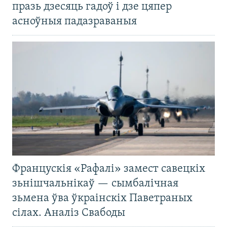
празь дзесяць гадоў і дзе цяпер
асноўныя падазраваныя
Францускія «Рафалі» замест савецкіх
зьнішчальнікаў — сымбалічная
зьмена ўва ўкраінскіх Паветраных
сілах. Аналіз Свабоды