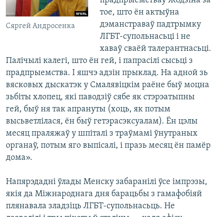
прадпрыемстваў Жодзіна за
тое, што ён актыўна
дэманстраваў падтрымку
Сяргей Андросенка
ЛГБТ-супольнасьці і не
хаваў сваёй талерантнасьці.
Палічылі калегі, што ён гей, і папрасілі сысьці з
прадпрыемства. І яшчэ адзін прыклад. На адной зь
вясковых дыскатэк у Смалявіцкім раёне быў моцна
зьбіты хлопец, які паводзіў сябе як стэрэатыпны
гей, быў ня так апрануты (хоць, як потым
высьветлілася, ён быў гетэрасэксуалам). Ён цэлы
месяц праляжаў у шпіталі з траўмамі ўнутраных
органаў, потым яго выпісалі, і празь месяц ён памёр
дома».
Напярэдадні ўлады Менску забаранілі ўсе імпрэзы,
якія да Міжнароднага дня барацьбы з гамафобіяй
плянавала зладзіць ЛГБТ-супольнасьць. Не