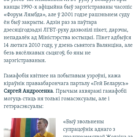
канцы 1990-х афіцыйна быў зарэгістраваны часопіс
«Форум Лямбда», але ў 2001 годзе рашэньнем суду
ён быў закрыты. Адзін раз за паўтара
дзесяцігодзьдзі ЛГБТ-руху дазволілі пікет, дарэчы,
непадалёк ад Міністэрства юстыцыі. Пікет адбыўся
14 лютага 2010 году, у дзень сьвятога Валянціна, але
безь вясёлкавых сьцягоў, бо яны не
зарэгістраваныя.
Гамафобія квітнее на побытавым узроўні, кажа
кіраўнік праваабарончага парталу «Гей Беларусь»
Сяргей Андросенка
. Прычым ахвярамі гамафобіі
могуць стаць ня толькі гомасэксуалы, але і
гетэрасэксуалы:
«Быў звольнены
супрацоўнік аднаго з