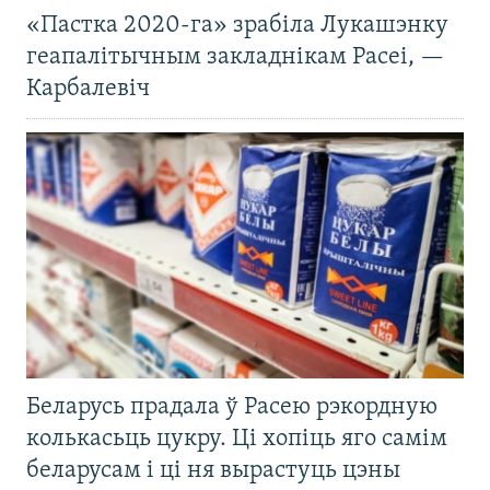
«Пастка 2020-га» зрабіла Лукашэнку
геапалітычным закладнікам Расеі, —
Карбалевіч
Беларусь прадала ў Расею рэкордную
колькасьць цукру. Ці хопіць яго самім
беларусам і ці ня вырастуць цэны