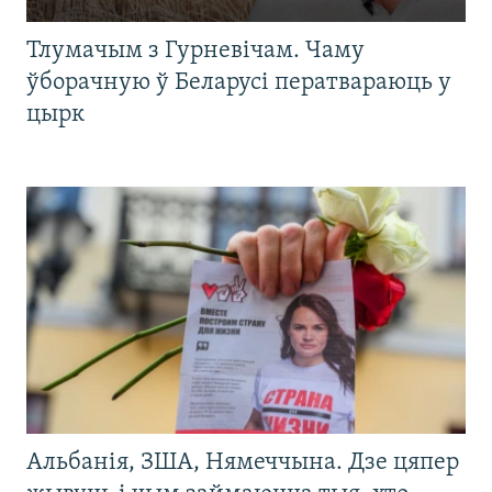
Тлумачым з Гурневічам. Чаму
ўборачную ў Беларусі ператвараюць у
цырк
Альбанія, ЗША, Нямеччына. Дзе цяпер