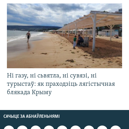
Ні газу, ні сьвятла, ні сувязі, ні
турыстаў: як праходзіць лягістычная
блякада Крыму
САЧЫЦЕ ЗА АБНАЎЛЕНЬНЯМІ