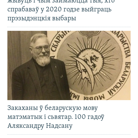
жывуць і чым займаюцца тыя, хто
спрабаваў у 2020 годзе выйграць
прэзыдэнцкія выбары
Закаханы ў беларускую мову
матэматык і сьвятар. 100 гадоў
Аляксандру Надсану