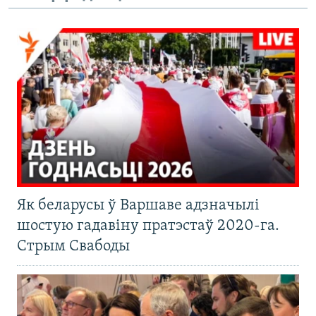
i
d
e
Як беларусы ў Варшаве адзначылі
шостую гадавіну пратэстаў 2020-га.
Стрым Свабоды