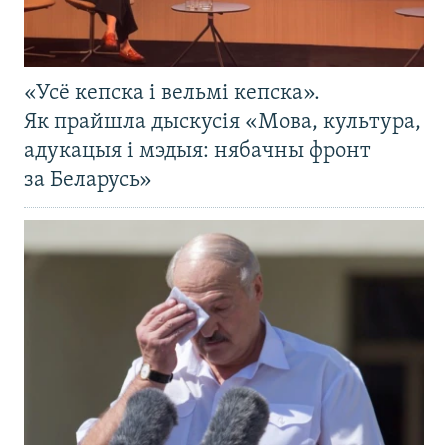
«Усё кепска і вельмі кепска».
Як прайшла дыскусія «Мова, культура,
адукацыя і мэдыя: нябачны фронт
за Беларусь»