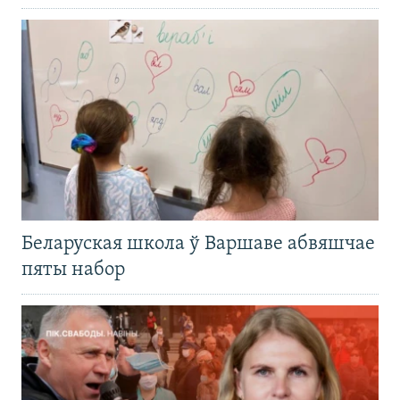
Беларуская школа ў Варшаве абвяшчае
пяты набор