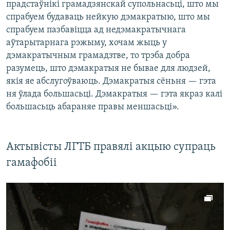
прадстаўнікі грамадзянскай супольнасьці, што мы
спрабуем будаваць нейкую дэмакратыю, што мы
спрабуем пазбавіцца ад недэмакратычнага
аўтарытарнага рэжыму, хочам жыць у
дэмакратычным грамадзтве, то трэба добра
разумець, што дэмакратыя не бывае для людзей,
якія яе абслугоўваюць. Дэмакратыя сёньня — гэта
ня ўлада большасьці. Дэмакратыя — гэта якраз калі
большасьць абараняе правы меншасьці».
Актывісты ЛГТБ правялі акцыю супраць
гамафобіі