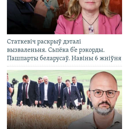
Статкевіч раскрыў дэталі
вызваленьня. Сьпёка б’е рэкорды.
Пашпарты беларусаў. Навіны 6 жніўня