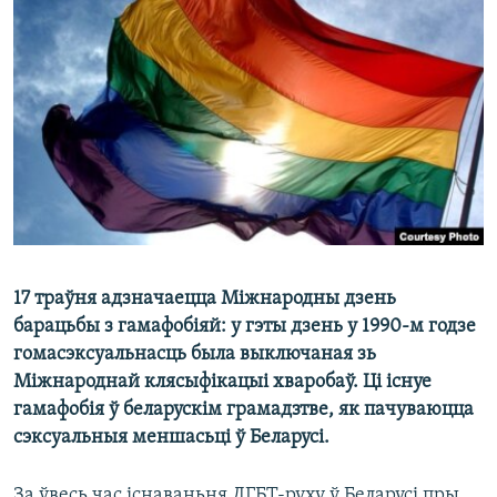
КУЛЬТУРА
МОВА
КАЛЯНДАР
НА ХВАЛЯХ СВАБОДЫ
17 траўня адзначаецца Міжнародны дзень
барацьбы з гамафобіяй: у гэты дзень у 1990-м годзе
гомасэксуальнасць была выключаная зь
Міжнароднай клясыфікацыі хваробаў. Ці існуе
гамафобія ў беларускім грамадзтве, як пачуваюцца
сэксуальныя меншасьці ў Беларусі.
За ўвесь час існаваньня ЛГБТ-руху ў Беларусі пры