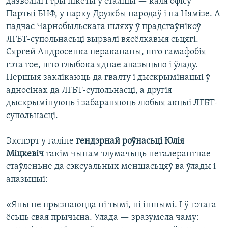
дазволілі і тры пікеты ў сталіцы — каля офісу
Партыі БНФ, у парку Дружбы народаў і на Нямізе. А
падчас Чарнобыльскага шляху ў прадстаўнікоў
ЛГБТ-супольнасьці вырвалі вясёлкавыя сьцягі.
Сяргей Андросенка перакананы, што гамафобія —
гэта тое, што глыбока яднае апазыцыю і ўладу.
Першыя заклікаюць да гвалту і дыскрымінацыі ў
адносінах да ЛГБТ-супольнасці, а другія
дыскрымінуюць і забараняюць любыя акцыі ЛГБТ-
супольнасці.
Экспэрт у галіне
гендэрнай роўнасьці Юлія
Міцкевіч
такім чынам тлумачыць неталерантнае
стаўленьне да сэксуальных меншасьцяў ва ўлады і
апазыцыі:
«Яны не прызнаюцца ні тымі, ні іншымі. І ў гэтага
ёсьць свая прычына. Улада — зразумела чаму: