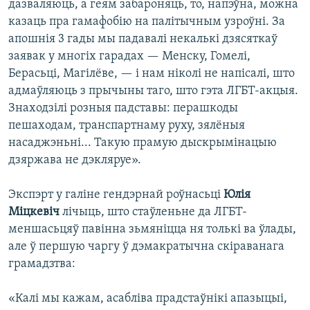
дазваляюць, а геям забароняць, то, напэўна, можна
казаць пра гамафобію на палітычным узроўні. За
апошнія 3 гады мы падавалі некалькі дзясяткаў
заявак у многіх гарадах — Менску, Гомелі,
Берасьці, Магілёве, — і нам ніколі не напісалі, што
адмаўляюць з прычыны таго, што гэта ЛГБТ-акцыя.
Знаходзілі розныя падставы: перашкоды
пешаходам, транспартнаму руху, зялёныя
насаджэньні... Такую прамую дыскрымінацыю
дзяржава не дэкляруе».
Экспэрт у галіне гендэрнай роўнасьці
Юлія
Міцкевіч
лічыць, што стаўленьне да ЛГБТ-
меншасьцяў павінна зьмяніцца ня толькі ва ўлады,
але ў першую чаргу ў дэмакратычна скіраванага
грамадзтва:
«Калі мы кажам, асабліва прадстаўнікі апазыцыі,