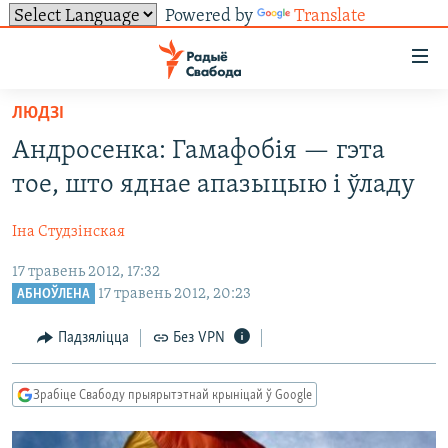
Powered by
Translate
Лінкі
ўнівэрсальнага
доступу
ЛЮДЗІ
НАВІНЫ
Перайсьці
Андросенка: Гамафобія — гэта
да
ТОЛЬКІ НА СВАБОДЗЕ
УСЕ НАВІНЫ
тое, што яднае апазыцыю і ўладу
галоўнага
СУВЯЗЬ
ВІДЭА І ФОТА
ТЭСТЫ
зьместу
Іна Студзінская
Перайсьці
ПАДПІСАЦЦА
ЛЮДЗІ
БЛОГІ
АБЫСЬЦІ БЛЯКАВАНЬНЕ
да
17 травень 2012, 17:32
ПАЛІТЫКА
ГІСТОРЫЯ НА СВАБОДЗЕ
ПАДЗЯЛІЦЦА ІНФАРМАЦЫЯЙ
RSS
галоўнай
САЧЫЦЕ ЗА АБНАЎЛЕНЬНЯМІ
17 травень 2012, 20:23
АБНОЎЛЕНА
навігацыі
ЭКАНОМІКА
ПАДКАСТЫ
ПАДКАСТЫ
Падзяліцца
Без VPN
Перайсьці
ВАЙНА
КНІГІ
FACEBOOK
да
БЕЛАРУСЫ НА ВАЙНЕ
АЎДЫЁКНІГІ
TWITTER
пошуку
Зрабіце Свабоду прыярытэтнай крыніцай ў Google
ПАЛІТВЯЗЬНІ
PREMIUM
Усе сайты РС/РСЭ