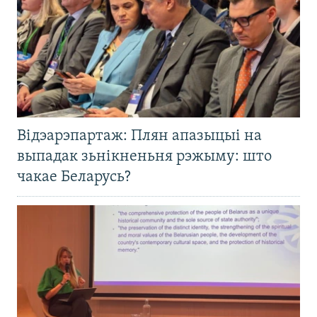
Відэарэпартаж: Плян апазыцыі на
выпадак зьнікненьня рэжыму: што
чакае Беларусь?