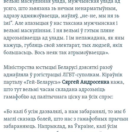
вельмі маскулінная ўлада, мужчынская ўлада ад
усяго, што зьвязана зь нечым ненарматыўным,
адразу адмяжоўваецца, маўляў, „не-не, мы ня зь
імі“. Але апазыцыя ў нас таксама мужчынская і
вельмі маскулінная. І ня вельмі ў гэтым пляне
адрозьніваецца ад улады. І ім непажадана, як яны
кажуць, губляць свой электарат, тых людзей, якіх
большасьць. Вось неяк так атрымоўваецца».
Міністэрства юстыцыі Беларусі дзясяткі разоў
адмаўляла ў рэгістрацыі ЛГБТ-суполкам. Кіраўнік
парталу «Гей-Беларусь»
Сяргей Андросенка
кажа,
што тут вельмі часам складана адрозьніць
гамафобію ад палітычнага ціску на ўсіх спрэс:
«Бо калі б усім дазвалялі, а нам забаранялі, то мы б
маглі сказаць болей, што нас з гамафобных прычын
забараняюць. Напрыклад, ва Ўкраіне, калі ўсім