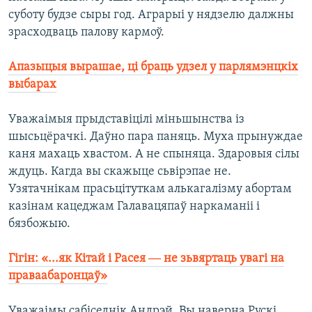
суботу будзе сыры год. Аграрыі у нядзелю далжны
зрасходваць палову кармоў.
Апазыцыя вырашае, ці браць удзел у парлямэнцкіх
выбарах
Уважаімыя прыдставіцілі міньшынства із
шысьцёрачкі. Даўно пара паняць. Муха прынуждае
каня махаць хвастом. А не спыняца. Здаровыя сілы
ждуць. Кагда вы скажыце сьвірэпае не.
Узятачнікам прасьцітуткам алькагалізму абортам
казінам кацеджам Галавацяпаў наркаманіі і
бязбожыю.
Гігін: «...як Кітай і Расея ― не зьвяртаць увагі на
праваабаронцаў»
Уважаімы сабіседнік Андрэй. Вы наверна Рускі.