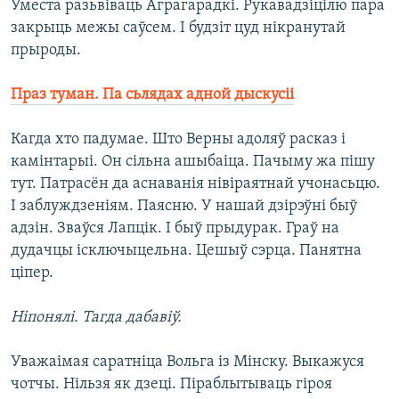
Уместа разьвіваць Аграгарадкі. Рукавадзіцілю пара
закрыць межы саўсем. І будзіт цуд нікранутай
прыроды.
Праз туман. Па сьлядах адной дыскусіі
Кагда хто падумае. Што Верны адоляў расказ і
камінтарыі. Он сільна ашыбаіца. Пачыму жа пішу
тут. Патрасён да аснаванія нівіраятнай учонасьцю.
І заблуждзеніям. Паясню. У нашай дзірэўні быў
адзін. Зваўся Лапцік. І быў прыдурак. Граў на
дудачцы ісключыцельна. Цешыў сэрца. Панятна
ціпер.
Ніпонялі. Тагда дабавіў.
Уважаімая саратніца Вольга із Мінску. Выкажуся
чотчы. Нільзя як дзеці. Піраблытываць гіроя