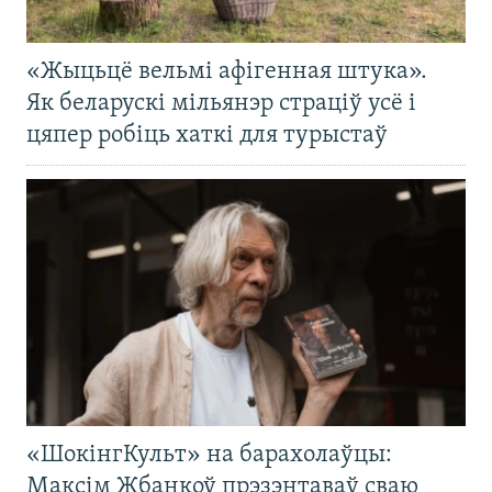
«Жыцьцё вельмі афігенная штука».
Як беларускі мільянэр страціў усё і
цяпер робіць хаткі для турыстаў
«ШокінгКульт» на барахолаўцы:
Максім Жбанкоў прэзэнтаваў сваю