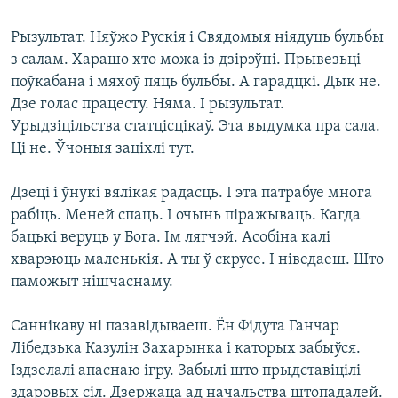
Рызультат. Няўжо Рускія і Свядомыя ніядуць бульбы
з салам. Харашо хто можа із дзірэўні. Прывезьці
поўкабана і мяхоў пяць бульбы. А гарадцкі. Дык не.
Дзе голас працесту. Няма. І рызультат.
Урыдзіцільства статцісцікаў. Эта выдумка пра сала.
Ці не. Ўчоныя заціхлі тут.
Дзеці і ўнукі вялікая радасць. І эта патрабуе многа
рабіць. Меней спаць. І очынь піражываць. Кагда
бацькі веруць у Бога. Ім лягчэй. Асобіна калі
хварэюць маленькія. А ты ў скрусе. І ніведаеш. Што
паможыт нішчаснаму.
Саннікаву ні пазавідываеш. Ён Фідута Ганчар
Лібедзька Казулін Захарынка і каторых забыўся.
Іздзелалі апаснаю ігру. Забылі што прыдставіцілі
здаровых сіл. Дзержаца ад начальства штопадалей.