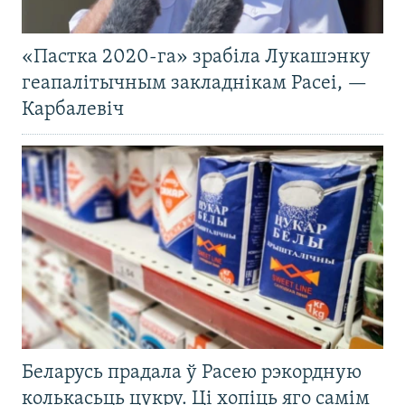
«Пастка 2020-га» зрабіла Лукашэнку
геапалітычным закладнікам Расеі, —
Карбалевіч
Беларусь прадала ў Расею рэкордную
колькасьць цукру. Ці хопіць яго самім