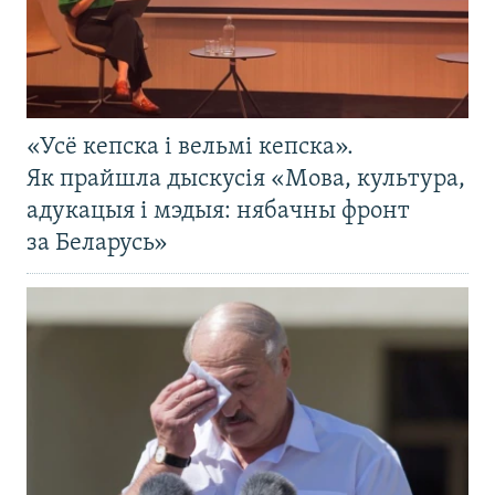
«Усё кепска і вельмі кепска».
Як прайшла дыскусія «Мова, культура,
адукацыя і мэдыя: нябачны фронт
за Беларусь»