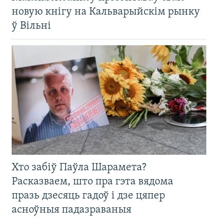
новую кнігу на Кальварыйскім рынку
ў Вільні
Хто забіў Паўла Шарамета?
Расказваем, што пра гэта вядома
празь дзесяць гадоў і дзе цяпер
асноўныя падазраваныя