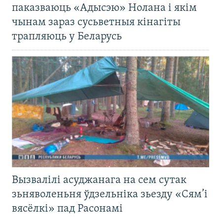
паказваюць «Адысэю» Нолана і якім
чынам зараз сусьветныя кінагіты
трапляюць у Беларусь
Вызвалілі асуджанага на сем сутак
зьняволеньня ўдзельніка зьезду «Сям’і
вясёлкі» пад Расонамі