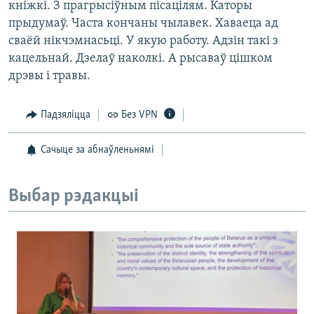
кніжкі. З прагрысіўным пісацілям. Каторы
прыдумаў. Часта кончаны чылавек. Хаваеца ад
сваёй нікчэмнасьці. У якую работу. Адзін такі з
кацельнай. Дзелаў наколкі. А рысаваў цішком
дрэвы і травы.
Падзяліцца
Без VPN
Сачыце за абнаўленьнямі
Выбар рэдакцыі