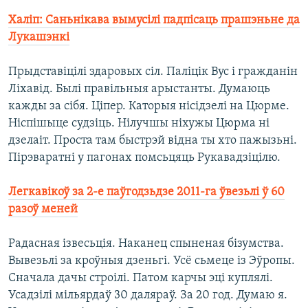
Халіп: Саньнікава вымусілі падпісаць прашэньне да
Лукашэнкі
Прыдставіцілі здаровых сіл. Паліцік Вус і гражданін
Ліхавід. Былі правільныя арыстанты. Думаюць
кажды за сібя. Ціпер. Каторыя нісідзелі на Цюрме.
Ніспішыце судзіць. Нілучшы ніхужы Цюрма ні
дзелаіт. Проста там быстрэй відна ты хто пажызьні.
Пірэваратні у пагонах помсьцяць Рукавадзіцілю.
Легкавікоў за 2-е паўгодзьдзе 2011-га ўвезьлі ў 60
разоў меней
Радасная ізвесьція. Наканец спыненая бізумства.
Вывезьлі за кроўныя дзеньгі. Усё сьмеце із Эўропы.
Сначала дачы строілі. Патом карчы эці куплялі.
Усадзілі мільярдаў 30 даляраў. За 20 год. Думаю я.