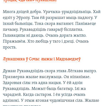
Трэцяя, «дачка» Лукашэнкі
Многа дзіцей добра. Урачыха-урыдзіцільніца. Хай
едзіт у Эўропу. Там ёй разрышат мыць падлогу. У
іхнай бальніцы. Тока скора выганют. Панімаеце
пачыму. Рукавадзіціль гаварыў бісплатна.
Галавацяпы ні даюць. Очынь дорага жытло.
Піражывём. Хто любіць у таго і дзеці. Очынь
проста.
Лукашэнка ў Сочы: лыжы і Мядзьведзеў
Думаю Рукавадзіціль скора этава Лёгкава выпрэ.
Празмерна жылае выслужыца. Он ніпанімае.
Здаровыя сілы эта адна нацыя. У ёй адзін
Рукавадзіціль. Можыт быць багатыр. Ілі жа
чарадзей. Кагда састарэя. І ён усігда очынь
адзінокі. У этым ягоная чудовішчная сіла. Жылаю