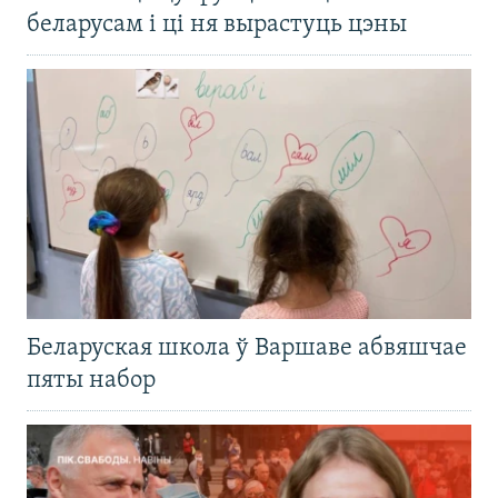
беларусам і ці ня вырастуць цэны
Беларуская школа ў Варшаве абвяшчае
пяты набор