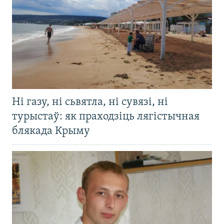
Ні газу, ні сьвятла, ні сувязі, ні
турыстаў: як праходзіць лягістычная
блякада Крыму