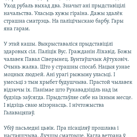
Уход рубаль выхад два. Значыт ані прыдставіцілі
начальства. Уласьць хужы гіраіна. Дажы здалёк
страшна сматрэць. На паліцічыскаю барбу. Гары
яна гарам.
У этай кашы. Выкрыставаліся прыдставіцілі
здаровых сіл. Паліцік Вус. Гражданін Ліхавід. Божы
чалавек Павал Сіверынец. Бунтаўшчык Аўтуховіч.
Очынь жалка. Што у страшны спосаб. Нацыя узнае
моцных людзей. Ані урагі рыжыму уласьці. І
умесьці з тым хрыбет будушчыва. Прастой чылавек
відзючы іх. Панімае што Рукавадзіціль над ім
будзіць заўсягда. Прыдстаўляе сябе на іхным месце.
І відзіць сваю мізэрнасць. І нічтожыства
Галавацяпаў.
Убіў пасьледні цьвік. Пра пісаціляў прошлава і
настаяшчыва. Лучшы сматрыце. Кагда ветрана ў