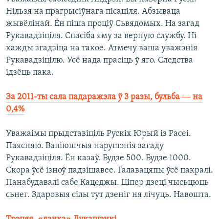
Нільзя на прагрысіўнага пісаціля. Абзываца
жывёлінай. Ён піша проціў Сьвядомых. На загад
Рукавадзіціля. Спасіба яму за верную службу. Ні
кажды згадзіца на такое. Атмечу ваша уважэнія
Рукавадзіцілю. Усё нада прасіць ў яго. Следства
ідзёць пака.
За 2011-ты сала падаражэла ў 3 разы, бульба ― на
0,4%
Уважаімы прыдставіціль Рускіх Юрый із Расеі.
Паясняю. Вапіюшчыя нарушэнія загаду
Рукавадзіціля. Ён казаў. Будзе 500. Будзе 1000.
Скора ўсё ізноў падзішавее. Галавацяпы ўсё пакралі.
Панабудавалі сабе Кацеджы. Ціпер дзеці чысьцюць
сьнег. Здаровыя сілы тут дзеніг ня лічуць. Навошта.