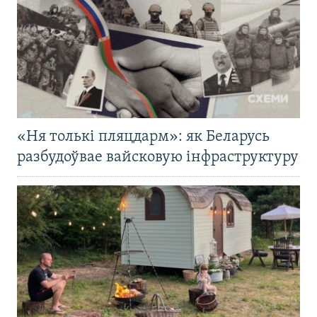
«Ня толькі пляцдарм»: як Беларусь
разбудоўвае вайсковую інфраструктуру