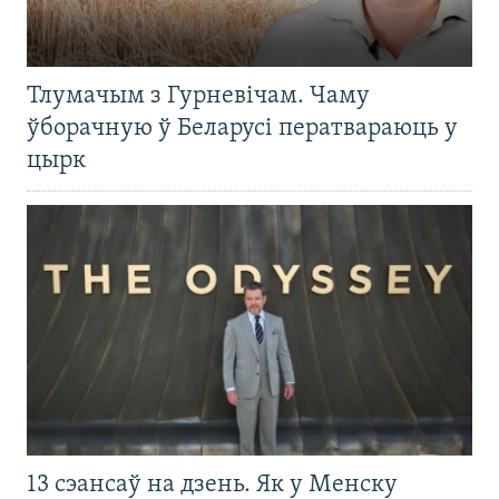
Тлумачым з Гурневічам. Чаму
ўборачную ў Беларусі ператвараюць у
цырк
13 сэансаў на дзень. Як у Менску