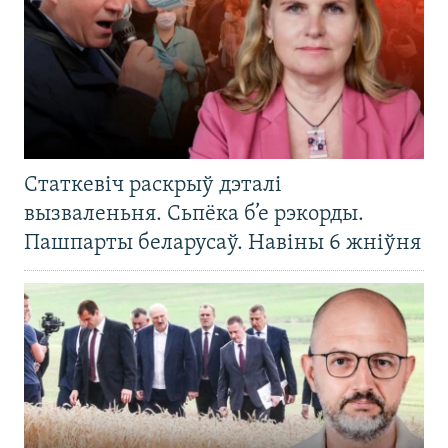
Статкевіч раскрыў дэталі
вызваленьня. Сьпёка б’е рэкорды.
Пашпарты беларусаў. Навіны 6 жніўня