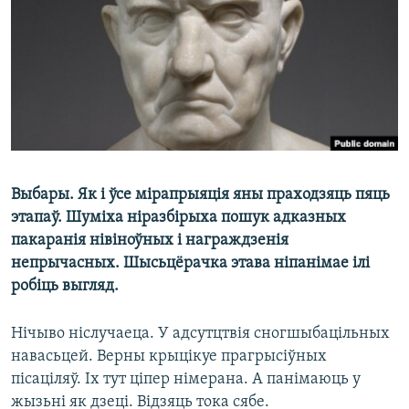
КУЛЬТУРА
МОВА
КАЛЯНДАР
НА ХВАЛЯХ СВАБОДЫ
Выбары. Як і ўсе мірапрыяція яны праходзяць пяць
этапаў. Шуміха ніразбірыха пошук адказных
пакаранія нівіноўных і награждзенія
непрычасных. Шысьцёрачка этава ніпанімае ілі
робіць выгляд.
Нічыво ніслучаеца. У адсутцтвія сногшыбацільных
навасьцей. Верны крыцікуе прагрысіўных
пісаціляў. Іх тут ціпер німерана. А панімаюць у
жызьні як дзеці. Відзяць тока сябе.