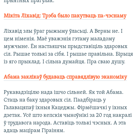
прыятных прагулак.
Мікіта Ліхавід: Трэба было пакутваць па-чэснаму
Ліхавід злы ўраг рыжыму ўласьці. А Верны не. І
цем німенія. Маё уважэнія гэтаму маладому
мужчыне. Ён настаяшчы прыдставіціль здаровых
сіл. Рышае толькі за сібя. І рышае правільна. Бірыця
із яго прыклад. І сільна думайця. Пра сваю душу.
Абама заклікаў будаваць справядлівую эканоміку
Рукавадзіцілю нада ішчо сільней. Як той Абама.
Стаць на баку здаровых сіл. Паадбіраць у
Галавацяпаў іхныя Кацеджы. Фірмёшачкі у іхных
дзетак. Усё што кепскія чыноўнікі за 20 год накралі
ў трудавога народа. Аставіць толькі чэсных. А эта
адаць мацірам Гіраіням.