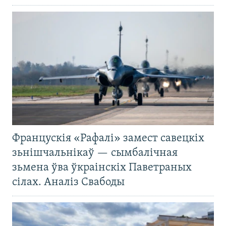
Францускія «Рафалі» замест савецкіх
зьнішчальнікаў — сымбалічная
зьмена ўва ўкраінскіх Паветраных
сілах. Аналіз Свабоды