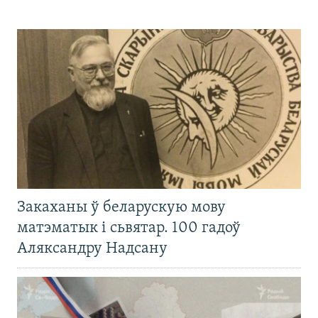
Закаханы ў беларускую мову
матэматык і сьвятар. 100 гадоў
Аляксандру Надсану