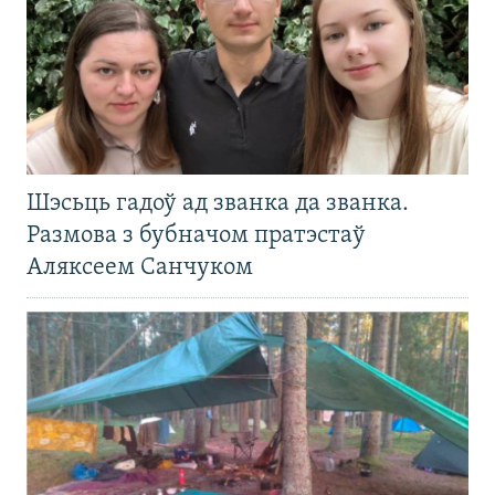
Шэсьць гадоў ад званка да званка.
Размова з бубначом пратэстаў
Аляксеем Санчуком