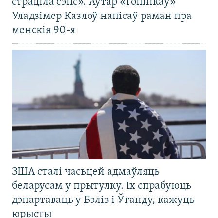
страціла сэнс». Аўтар «Гопнікаў»
Уладзімер Казлоў напісаў раман пра
менскія 90-я
ЗША сталі часьцей адмаўляць
беларусам у прытулку. Іх спрабуюць
дэпартаваць у Бэліз і Ўганду, кажуць
юрысты