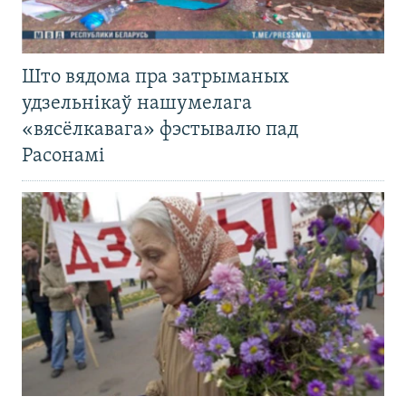
Што вядома пра затрыманых
удзельнікаў нашумелага
«вясёлкавага» фэстывалю пад
Расонамі