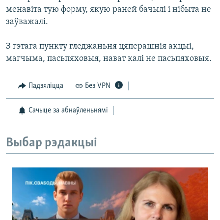
менавіта тую форму, якую раней бачылі і нібыта не
заўважалі.
З гэтага пункту гледжаньня цяперашнія акцыі,
магчыма, пасьпяховыя, нават калі не пасьпяховыя.
Падзяліцца
Без VPN
Сачыце за абнаўленьнямі
Выбар рэдакцыі