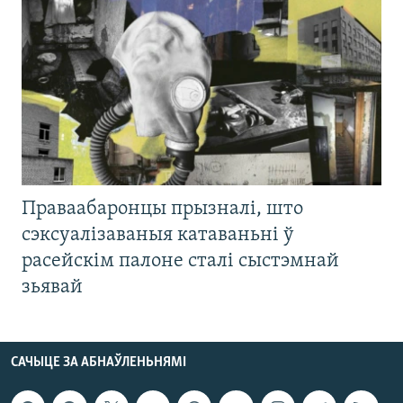
Праваабаронцы прызналі, што
сэксуалізаваныя катаваньні ў
расейскім палоне сталі сыстэмнай
зьявай
САЧЫЦЕ ЗА АБНАЎЛЕНЬНЯМІ