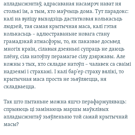
апладысмэнтаў, адрасаваная насамрэч нават ня
столькі ім, а тым, хто маўчыць дома. Тут парадокс:
калі на вуліцу выходзіць дастатковая колькасьць
людзей, тая самая крытычная маса, калі гэтая
колькасьць – адлюстраваньне новага стану
грамадзкай атмасфэры, то, як паказвае досьвед
многіх краін, сілавыя дзеяньні супраць не даюць
плёну, сіла натоўпу перамагае сілу дзяржавы. Але
кожны з тых, хто складае натоўп – чалавек са сваімі
надзеямі і страхамі. І калі бар'ер страху вялікі, то
крытычная маса проста не зьяўляецца, ня
складваецца.
Так што пытаньне можна яшчэ перафармуляваць:
спрыяюць ці замінаюць маршы маўклівых
апладысмэнтаў зьяўленьню той самай крытычнай
масы?