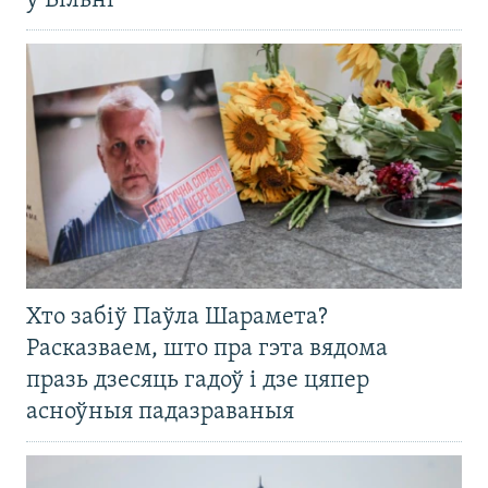
ў Вільні
Хто забіў Паўла Шарамета?
Расказваем, што пра гэта вядома
празь дзесяць гадоў і дзе цяпер
асноўныя падазраваныя