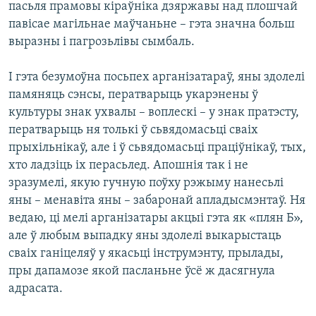
пасьля прамовы кіраўніка дзяржавы над плошчай
павісае магільнае маўчаньне – гэта значна больш
выразны і пагрозьлівы сымбаль.
І гэта безумоўна посьпех арганізатараў, яны здолелі
памяняць сэнсы, ператварыць укарэнены ў
культуры знак ухвалы – воплескі – у знак пратэсту,
ператварыць ня толькі ў сьвядомасьці сваіх
прыхільнікаў, але і ў сьвядомасьці праціўнікаў, тых,
хто ладзіць іх перасьлед. Апошнія так і не
зразумелі, якую гучную поўху рэжыму нанесьлі
яны – менавіта яны – забаронай апладысмэнтаў. Ня
ведаю, ці мелі арганізатары акцыі гэта як «плян Б»,
але ў любым выпадку яны здолелі выкарыстаць
сваіх ганіцеляў у якасьці інструмэнту, прылады,
пры дапамозе якой пасланьне ўсё ж дасягнула
адрасата.