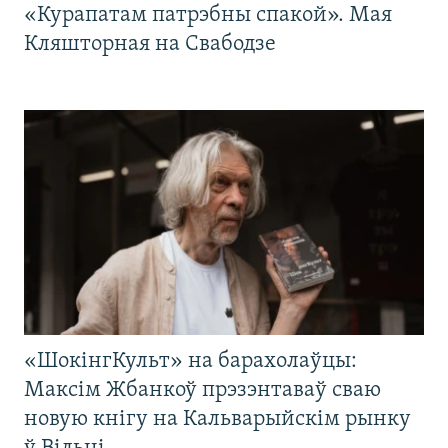
«Курапатам патрэбны спакой». Мая
Кляшторная на Свабодзе
«ШокінгКульт» на барахолаўцы:
Максім Жбанкоў прэзэнтаваў сваю
новую кнігу на Кальварыйскім рынку