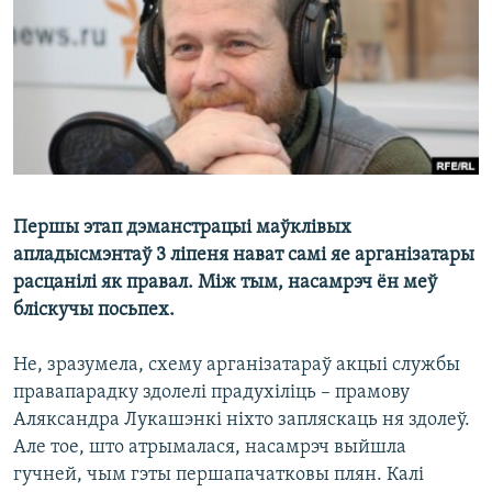
КУЛЬТУРА
МОВА
КАЛЯНДАР
НА ХВАЛЯХ СВАБОДЫ
Першы этап дэманстрацыі маўклівых
апладысмэнтаў 3 ліпеня нават самі яе арганізатары
расцанілі як правал. Між тым, насамрэч ён меў
бліскучы посьпех.
Не, зразумела, схему арганізатараў акцыі службы
правапарадку здолелі прадухіліць – прамову
Аляксандра Лукашэнкі ніхто запляскаць ня здолеў.
Але тое, што атрымалася, насамрэч выйшла
гучней, чым гэты першапачатковы плян. Калі