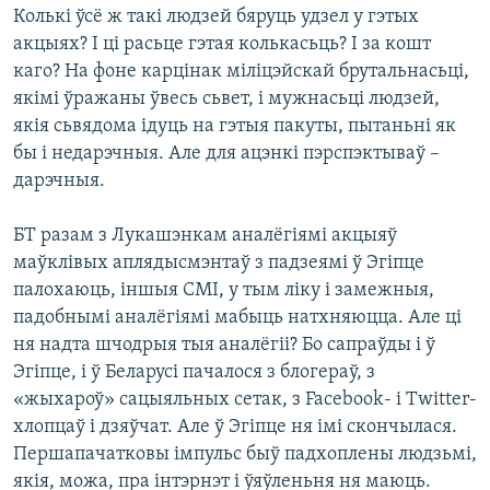
Колькі ўсё ж такі людзей бяруць удзел у гэтых
акцыях? І ці расьце гэтая колькасьць? І за кошт
каго? На фоне карцінак міліцэйскай брутальнасьці,
якімі ўражаны ўвесь сьвет, і мужнасьці людзей,
якія сьвядома ідуць на гэтыя пакуты, пытаньні як
бы і недарэчныя. Але для ацэнкі пэрспэктываў –
дарэчныя.
БТ разам з Лукашэнкам аналёгіямі акцыяў
маўклівых аплядысмэнтаў з падзеямі ў Эгіпце
палохаюць, іншыя СМІ, у тым ліку і замежныя,
падобнымі аналёгіямі мабыць натхняюцца. Але ці
ня надта шчодрыя тыя аналёгіі? Бо сапраўды і ў
Эгіпце, і ў Беларусі пачалося з блогераў, з
«жыхароў» сацыяльных сетак, з Facebook- і Twitter-
хлопцаў і дзяўчат. Але ў Эгіпце ня імі скончылася.
Першапачатковы імпульс быў падхоплены людзьмі,
якія, можа, пра інтэрнэт і ўяўленьня ня маюць.