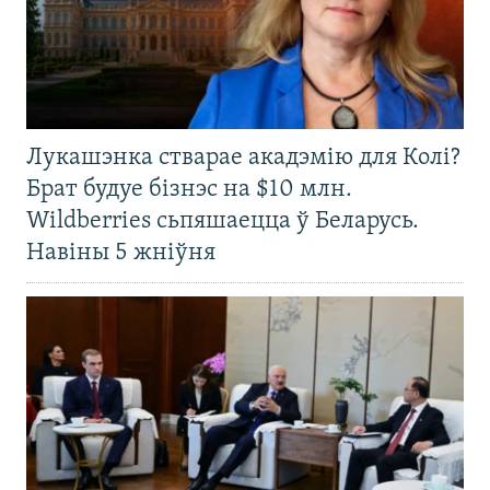
Лукашэнка стварае акадэмію для Колі?
Брат будуе бізнэс на $10 млн.
Wildberries сьпяшаецца ў Беларусь.
Навіны 5 жніўня