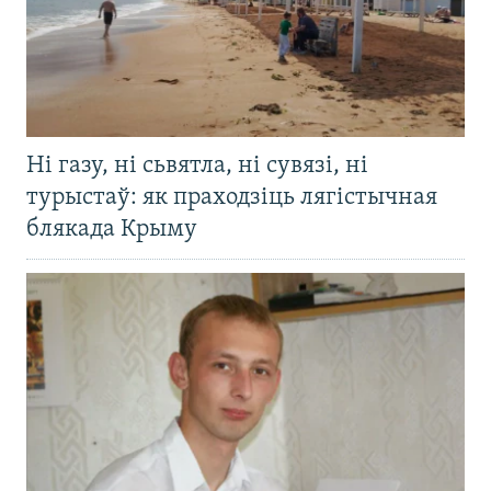
Ні газу, ні сьвятла, ні сувязі, ні
турыстаў: як праходзіць лягістычная
блякада Крыму