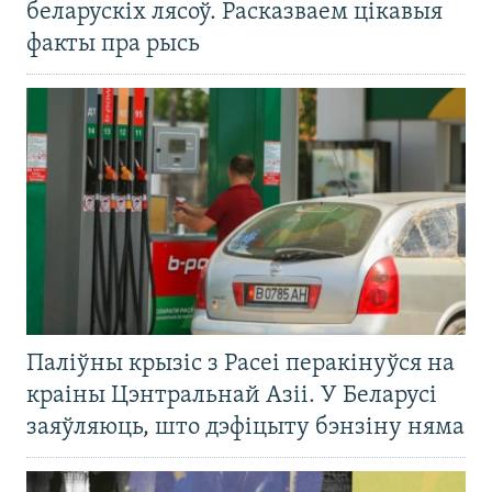
беларускіх лясоў. Расказваем цікавыя
факты пра рысь
Паліўны крызіс з Расеі перакінуўся на
краіны Цэнтральнай Азіі. У Беларусі
заяўляюць, што дэфіцыту бэнзіну няма