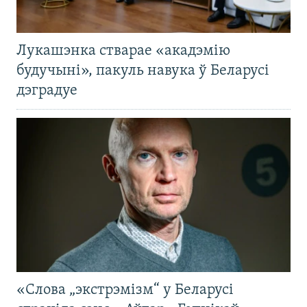
Лукашэнка стварае «акадэмію
будучыні», пакуль навука ў Беларусі
дэградуе
«Слова „экстрэмізм“ у Беларусі