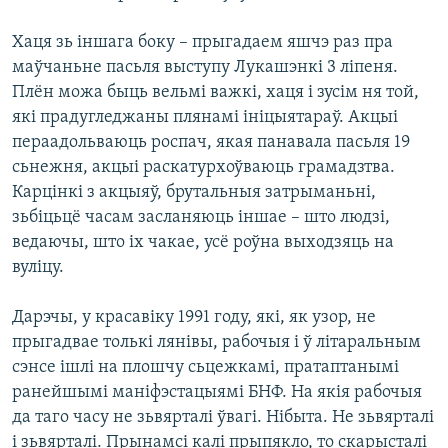
Хаця зь іншага боку – прыгадаем яшчэ раз пра
маўчаньне пасьля выступу Лукашэнкі 3 ліпеня.
Плён можа быць вельмі важкі, хаця і зусім ня той,
які прадугледжаны плянамі ініцыятараў. Акцыі
пераадольваюць роспач, якая панавала пасьля 19
сьнежня, акцыі раскатурхоўваюць грамадзтва.
Карцінкі з акцыяў, брутальныя затрыманьні,
зьбіцьцё часам засланяюць іншае – што людзі,
ведаючы, што іх чакае, усё роўна выходзяць на
вуліцу.
Дарэчы, у красавіку 1991 году, які, як узор, не
прыгадвае толькі лянівы, рабочыя і ў літаральным
сэнсе ішлі на плошчу сьцежкамі, пратаптанымі
ранейшымі маніфэстацыямі БНФ. На якія рабочыя
да таго часу не зьвярталі ўвагі. Нібыта. Не зьвярталі
і зьвярталі. Прынамсі калі прыпякло, то скарысталі