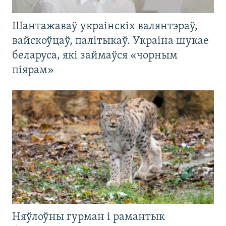
Шантажаваў украінскіх валянтэраў,
вайскоўцаў, палітыкаў. Украіна шукае
беларуса, які займаўся «чорным
піярам»
Няўлоўны гурман і рамантык