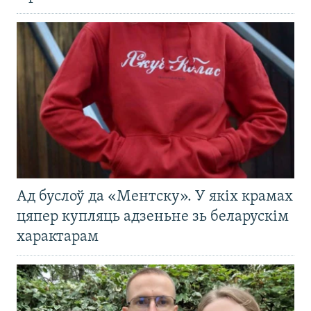
Ад буслоў да «Ментску». У якіх крамах
цяпер купляць адзеньне зь беларускім
характарам