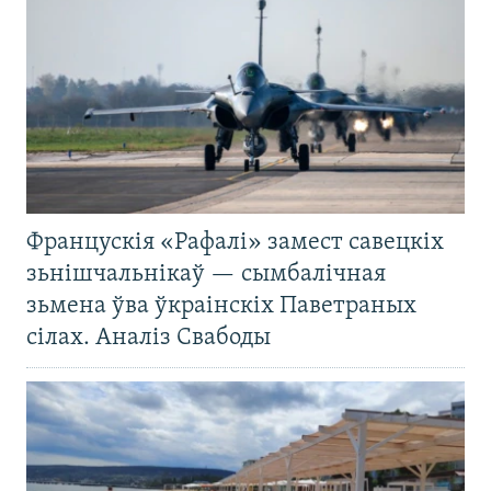
Францускія «Рафалі» замест савецкіх
зьнішчальнікаў — сымбалічная
зьмена ўва ўкраінскіх Паветраных
сілах. Аналіз Свабоды