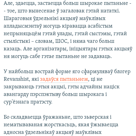
Але, здаецца, застаецца больш шырокае пытаньне -
- тое, што вынесенае ў загаловак гэтай нататкі.
Шараговыя ўдзельнікі акцыяў маўклівых
апладысмэнтаў могуць кіравацца асабістым
непрыняцьцём гэтай улады, гэтай сыстэмы, гэтай
стылістыкі – словам, ШОС, і няма чаго больш
казаць. Але арганізатары, ініцыятары гэтых акцыяў
ня могуць сабе гэтае пытаньне не задаваць.
У найбольш вострай форме яго сфармуляваў блогер
Revanshist, які
задаўся пытаньнем
, ці не
закрываюць гэтыя акцыі, гэты адчайны націск
авангарду пэрспэктыву больш шырокага і
сур'ёзнага пратэсту.
Бо складваецца ўражаньне, што зьверская і
нематываваная жорсткасьць, якая ўжываецца
адносна ўдзельнікаў акцыяў маўклівых