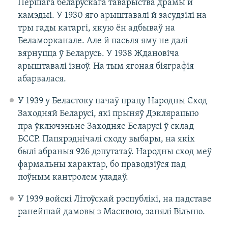
Першага беларускага таварыства драмы й
камэдыі. У 1930 яго арыштавалі й засудзілі на
тры гады катаргі, якую ён адбываў на
Беламорканале. Але й пасьля яму не далі
вярнуцца ў Беларусь. У 1938 Ждановіча
арыштавалі ізноў. На тым ягоная біяграфія
абарвалася.
У 1939 у Беластоку пачаў працу Народны Сход
Заходняй Беларусі, які прыняў Дэклярацыю
пра ўключэньне Заходняе Беларусі ў склад
БССР. Папярэднічалі сходу выбары, на якіх
былі абраныя 926 дэпутатаў. Народны сход меў
фармальны характар, бо праводзіўся пад
поўным кантролем уладаў.
У 1939 войскі Літоўскай рэспублікі, на падставе
ранейшай дамовы з Масквою, занялі Вільню.