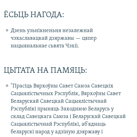
ЁСЬЦЬ НАГОДА:
Дзень узьнікненьня незалежнай
чэхаславацкай дзяржавы — цяпер
нацыянальнае сьвята Чэхіі.
ЦЫТАТА НА ПАМЯЦЬ:
"Прасіць Вярхоўны Савет Саюза Савецкіх
Сацыялістычных Рэспублік, Вярхоўны Савет
Беларускай Савецкай Сацыялістычнай
Рэспублікі прыняць Заходнюю Беларусь у
склад Савецкага Саюза і Беларускай Савецкай
Сацыялістычнай Рэспублікі, аб'яднаць
беларускі народ у адзіную дзяржаву і