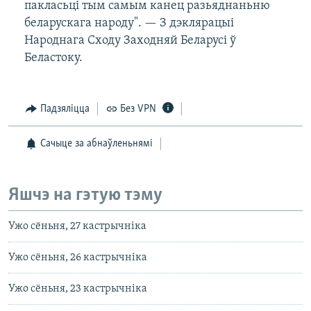
пакласьці тым самым канец разьяднаньню
беларускага народу". — З дэклярацыі
Народнага Сходу Заходняй Беларусі ў
Беластоку.
Падзяліцца
Без VPN
Сачыце за абнаўленьнямі
Яшчэ на гэтую тэму
Ужо сёньня, 27 кастрычніка
Ужо сёньня, 26 кастрычніка
Ужо сёньня, 23 кастрычніка