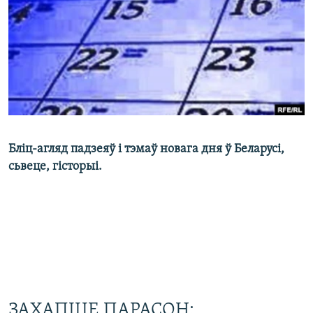
КУЛЬТУРА
МОВА
КАЛЯНДАР
НА ХВАЛЯХ СВАБОДЫ
Бліц-агляд падзеяў і тэмаў новага дня ў Беларусі,
сьвеце, гісторыі.
ЗАХАПІЦЕ ПАРАСОН: