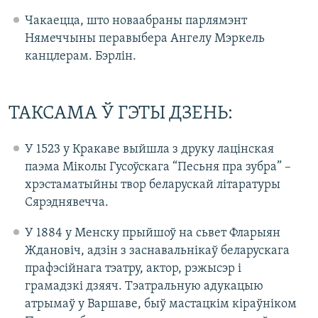
Чакаецца, што новаабраны парлямэнт
Нямеччыны перавыбера Ангелу Мэркель
канцлерам. Бэрлін.
ТАКСАМА Ў ГЭТЫ ДЗЕНЬ:
У 1523 у Кракаве выйшла з друку лацінская
паэма Міколы Гусоўскага “Песьня пра зубра” –
хрэстаматыйны твор беларускай літаратуры
Сярэднявечча.
У 1884 у Менску прыйшоў на сьвет Фларыян
Ждановіч, адзін з заснавальнікаў беларускага
прафэсійнага тэатру, актор, рэжысэр і
грамадзкі дзяяч. Тэатральную адукацыю
атрымаў у Варшаве, быў мастацкім кіраўніком