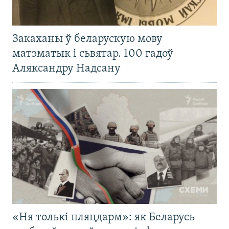
Закаханы ў беларускую мову
матэматык і сьвятар. 100 гадоў
Аляксандру Надсану
«Ня толькі пляцдарм»: як Беларусь