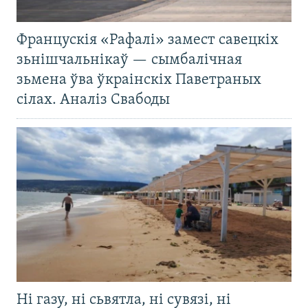
Францускія «Рафалі» замест савецкіх
зьнішчальнікаў — сымбалічная
зьмена ўва ўкраінскіх Паветраных
сілах. Аналіз Свабоды
Ні газу, ні сьвятла, ні сувязі, ні