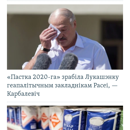
«Пастка 2020-га» зрабіла Лукашэнку
геапалітычным закладнікам Расеі, —
Карбалевіч