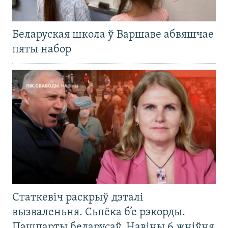
Беларуская школа ў Варшаве абвяшчае
пяты набор
Статкевіч раскрыў дэталі
вызваленьня. Сьпёка б’е рэкорды.
Пашпарты беларусаў. Навіны 6 жніўня