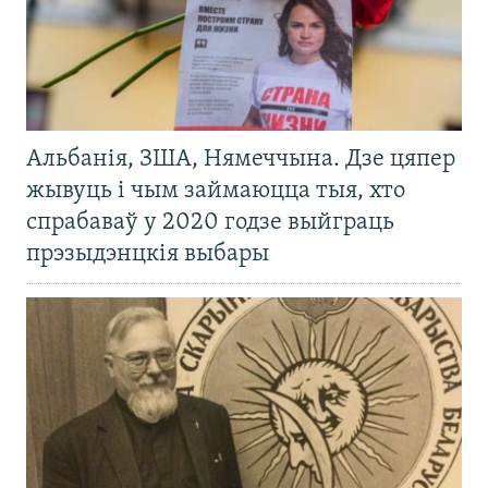
Альбанія, ЗША, Нямеччына. Дзе цяпер
жывуць і чым займаюцца тыя, хто
спрабаваў у 2020 годзе выйграць
прэзыдэнцкія выбары