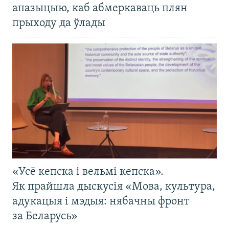
апазыцыю, каб абмеркаваць плян
прыходу да ўлады
«Усё кепска і вельмі кепска».
Як прайшла дыскусія «Мова, культура,
адукацыя і мэдыя: нябачны фронт
за Беларусь»