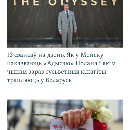
13 сэансаў на дзень. Як у Менску
паказваюць «Адысэю» Нолана і якім
чынам зараз сусьветныя кінагіты
трапляюць у Беларусь