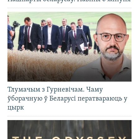
Тлумачым з Гурневічам. Чаму
ўборачную ў Беларусі ператвараюць у
цырк