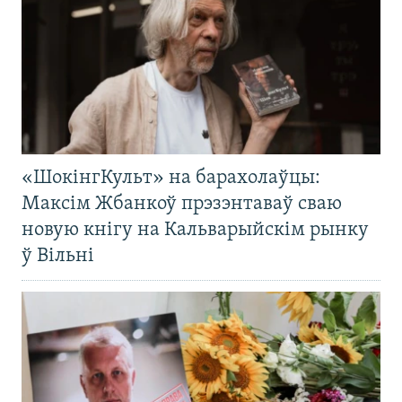
«ШокінгКульт» на барахолаўцы:
Максім Жбанкоў прэзэнтаваў сваю
новую кнігу на Кальварыйскім рынку
ў Вільні