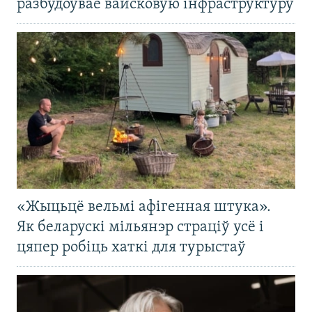
разбудоўвае вайсковую інфраструктуру
«Жыцьцё вельмі афігенная штука».
Як беларускі мільянэр страціў усё і
цяпер робіць хаткі для турыстаў