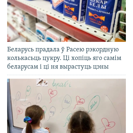
Беларусь прадала ў Расею рэкордную
колькасьць цукру. Ці хопіць яго самім
беларусам і ці ня вырастуць цэны