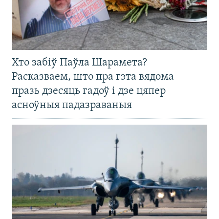
Хто забіў Паўла Шарамета?
Расказваем, што пра гэта вядома
празь дзесяць гадоў і дзе цяпер
асноўныя падазраваныя