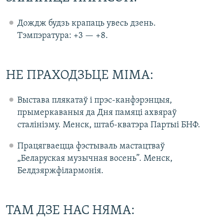
Дождж будзь крапаць увесь дзень.
Тэмпэратура: +3 — +8.
НЕ ПРАХОДЗЬЦЕ МІМА:
Выстава плякатаў і прэс-канфэрэнцыя,
прымеркаваныя да Дня памяці ахвяраў
сталінізму. Менск, штаб-кватэра Партыі БНФ.
Працягваецца фэстываль мастацтваў
„Беларуская музычная восень”. Менск,
Белдзяржфілармонія.
ТАМ ДЗЕ НАС НЯМА: