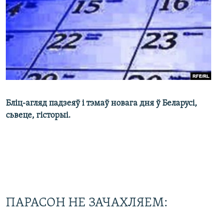
КУЛЬТУРА
МОВА
КАЛЯНДАР
НА ХВАЛЯХ СВАБОДЫ
Бліц-агляд падзеяў і тэмаў новага дня ў Беларусі,
сьвеце, гісторыі.
ПАРАСОН НЕ ЗАЧАХЛЯЕМ: