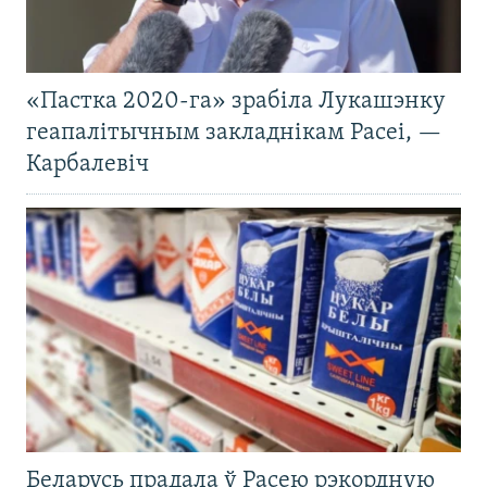
«Пастка 2020-га» зрабіла Лукашэнку
геапалітычным закладнікам Расеі, —
Карбалевіч
Беларусь прадала ў Расею рэкордную