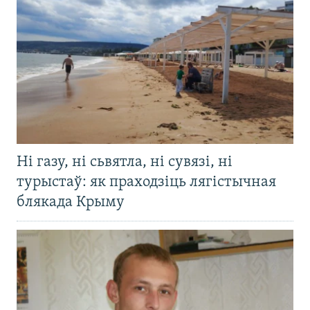
Ні газу, ні сьвятла, ні сувязі, ні
турыстаў: як праходзіць лягістычная
блякада Крыму