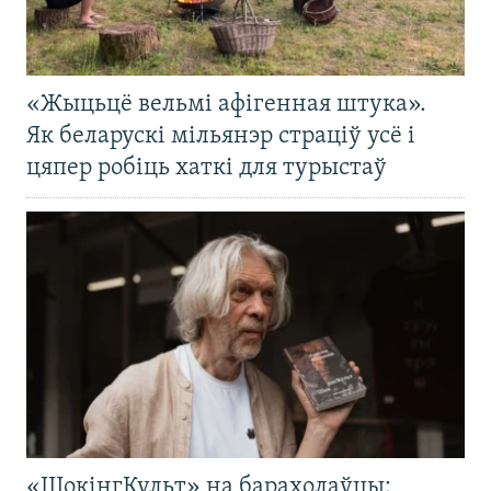
«Жыцьцё вельмі афігенная штука».
Як беларускі мільянэр страціў усё і
цяпер робіць хаткі для турыстаў
«ШокінгКульт» на барахолаўцы: