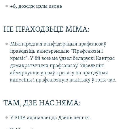
+8, дождж цэлы дзень
НЕ ПРАХОДЗЬЦЕ МІМА:
Міжнародная канфэдэрацыя прафсаюзаў
праводзіць канфэрэнцыю “Прафсаюзы і
крызіс”. У ёй возьме ўдзел беларускі Кангрэс
дэмакратычных прафсаюзаў. Удзельнікі
абмяркуюць уплыў крызісу на працоўныя
адносіны і прафсаюзную палітыку ў гэты час.
ТАМ, ДЗЕ НАС НЯМА:
У ЗША адзначаецца Дзень цешчы.