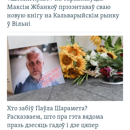
Максім Жбанкоў прэзэнтаваў сваю
новую кнігу на Кальварыйскім рынку
ў Вільні
Хто забіў Паўла Шарамета?
Расказваем, што пра гэта вядома
празь дзесяць гадоў і дзе цяпер