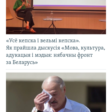
«Усё кепска і вельмі кепска».
Як прайшла дыскусія «Мова, культура,
адукацыя і мэдыя: нябачны фронт
за Беларусь»