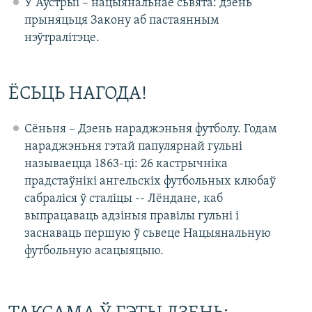
У Аўстрыі – нацыянальнае сьвята: дзень
прыняцьця Закону аб пастаянным
нэўтралітэце.
ЁСЬЦЬ НАГОДА!
Сёньня – Дзень нараджэньня футболу. Годам
нараджэньня гэтай папулярнай гульні
называецца 1863-ці: 26 кастрычніка
прадстаўнікі ангельскіх футбольных клюбаў
сабраліся ў сталіцы -- Лёндане, каб
выпрацаваць адзіныя правілы гульні і
заснаваць першую ў сьвеце Нацыянальную
футбольную асацыяцыю.