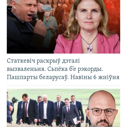
Статкевіч раскрыў дэталі
вызваленьня. Сьпёка б’е рэкорды.
Пашпарты беларусаў. Навіны 6 жніўня