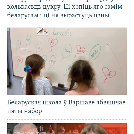
колькасьць цукру. Ці хопіць яго самім
беларусам і ці ня вырастуць цэны
Беларуская школа ў Варшаве абвяшчае
пяты набор