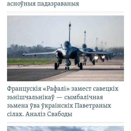
асноўныя падазраваныя
Францускія «Рафалі» замест савецкіх
зьнішчальнікаў — сымбалічная
зьмена ўва ўкраінскіх Паветраных
сілах. Аналіз Свабоды