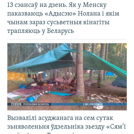
13 сэансаў на дзень. Як у Менску
паказваюць «Адысэю» Нолана і якім
чынам зараз сусьветныя кінагіты
трапляюць у Беларусь
Вызвалілі асуджанага на сем сутак
зьняволеньня ўдзельніка зьезду «Сям’і