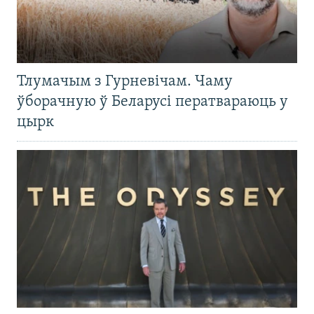
Тлумачым з Гурневічам. Чаму
ўборачную ў Беларусі ператвараюць у
цырк