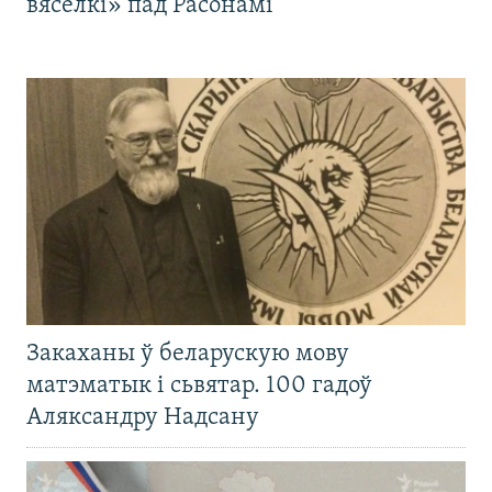
вясёлкі» пад Расонамі
Закаханы ў беларускую мову
матэматык і сьвятар. 100 гадоў
Аляксандру Надсану