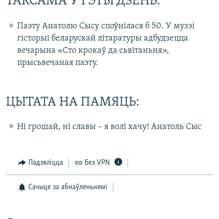
ТАКСАМА Ў ГЭТЫ ДЗЕНЬ:
Паэту Анатолю Сысу споўнілася б 50. У музэі
гісторыі беларускай літаратуры адбудзецца
вечарына «Сто крокаў да сьвітаньня»,
прысьвечаная паэту.
ЦЫТАТА НА ПАМЯЦЬ:
Ні грошай, ні славы – я волі хачу! Анатоль Сыс
Падзяліцца
Без VPN
Сачыце за абнаўленьнямі