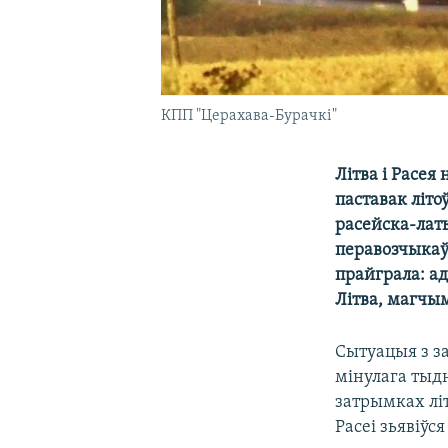
КПП "Церахава-Бурачкі"
Літва і Расея
паставак літо
расейска-лат
перавозчыкаў 
прайграла: ад
Літва, магчым
Сытуацыя з з
мінулага тыдн
затрымках літ
Расеі зьявіўся