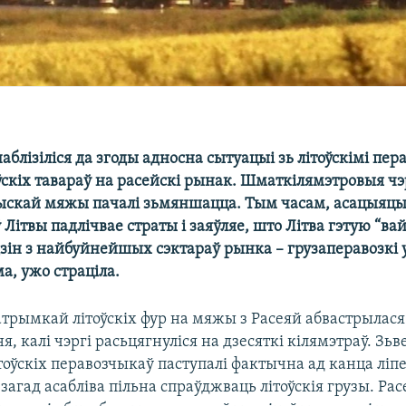
 наблізіліся да згоды адносна сытуацыі зь літоўскімі пер
ўскіх тавараў на расейскі рынак. Шматкілямэтровыя чэ
ыскай мяжы пачалі зьмяншацца. Тым часам, асацыяц
Літвы падлічвае страты і заяўляе, што Літва гэтую “ва
зін з найбуйнейшых сэктараў рынка – грузаперавозкі у
а, ужо страціла.
атрымкай літоўскіх фур на мяжы з Расеяй абвастрыла
я, калі чэргі расьцягнуліся на дзесяткі кілямэтраў. Зьве
оўскіх перавозчыкаў паступалі фактычна ад канца ліпен
 загад асабліва пільна спраўджваць літоўскія грузы. Рас