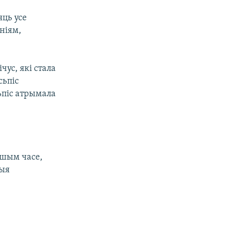
яць усе
ніям,
чус, які стала
сьпіс
ьпіс атрымала
йшым часе,
шыя