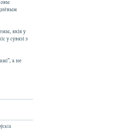
мовы
ыднёвым
емы, якія у
с у сувязі з
мі”, а не
оўскіх