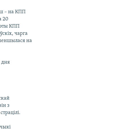
ьш – на КПП
а 20
 гэты КПП
оўскіх, чарга
ьменшылася на
 дня
скай
ін з
страцілі.
зчыкі