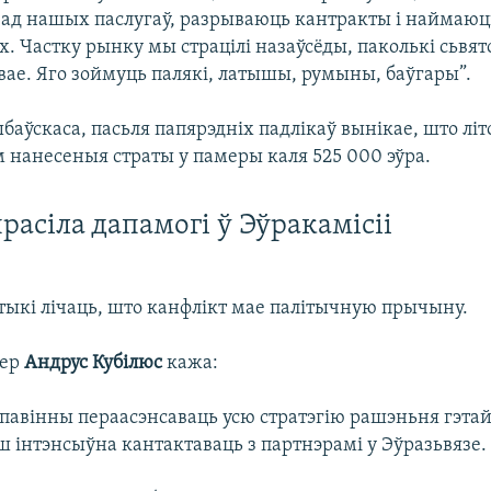
ад нашых паслугаў, разрываюць кантракты і наймаю
. Частку рынку мы страцілі назаўсёды, паколькі сьвят
вае. Яго зоймуць палякі, латышы, румыны, баўгары”.
баўскаса, пасьля папярэдніх падлікаў вынікае, што літ
 нанесеныя страты у памеры каля 525 000 эўра.
расіла дапамогі ў Эўракамісіі
ітыкі лічаць, што канфлікт мае палітычную прычыну.
'ер
Андрус Кубілюс
кажа:
павінны пераасэнсаваць усю стратэгію рашэньня гэтай
ш інтэнсыўна кантактаваць з партнэрамі у Эўразьвязе.