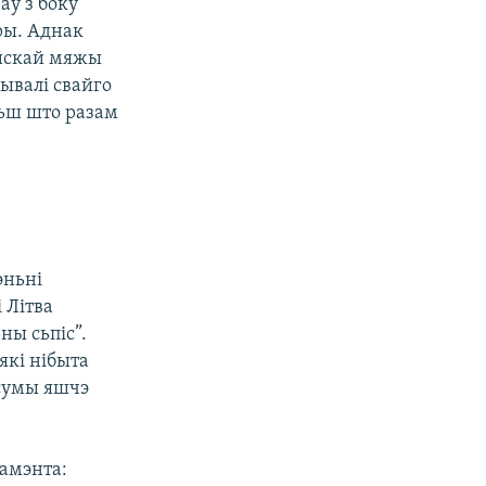
аў з боку
уры. Аднак
ейскай мяжы
рывалі свайго
льш што разам
эньні
 Літва
ны сьпіс”.
які нібыта
 сумы яшчэ
амэнта: