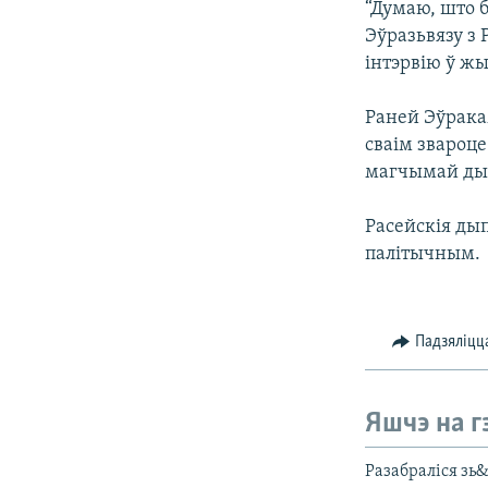
“Думаю, што б
Эўразьвязу з
інтэрвію ў ж
Раней Эўракам
сваім звароце
магчымай дыс
Расейскія ды
палітычным.
Падзяліцц
Яшчэ на г
Разабраліся зь