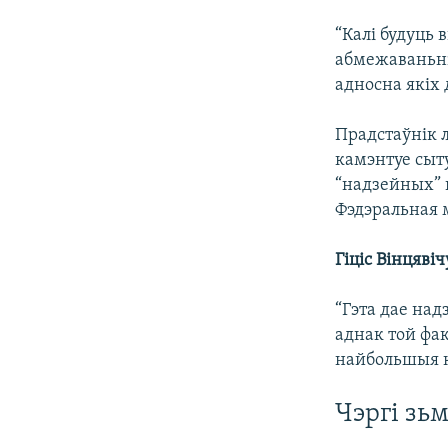
“Калі будуць 
абмежаваньні
адносна якіх 
Прадстаўнік л
камэнтуе сыт
“надзейных” п
Фэдэральная 
Гіціс Вінцявіч
“Гэта дае на
аднак той фак
найбольшыя ка
Чэргі зь