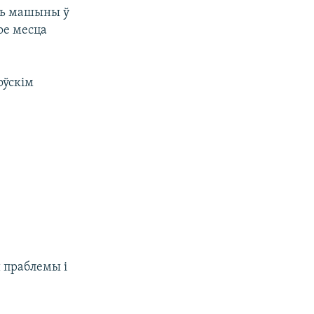
ць машыны ў
ое месца
оўскім
 праблемы і