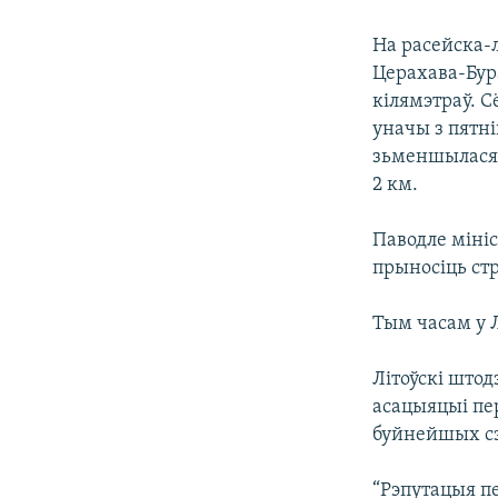
На расейска-л
Церахава-Бура
кілямэтраў. С
уначы з пятніц
зьменшылася 
2 км.
Паводле міні
прыносіць стр
Тым часам у 
Літоўскі што
асацыяцыі пер
буйнейшых сэк
“Рэпутацыя пе