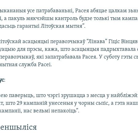
выкананыя усе патрабаваньні, Расея абяцае цалкам зьн
, а пакуль мякчэйшы кантроль будзе толькі тым кампа
дасьць гарантыі Літоўская мытня”.
ітоўскай асацыяцыі перавозчыкаў “Лінава” Гіціс Вінцяві
уацыю для прэсы, кажа, што асацыяцыя падрыхтавала 
еравозчыкаў, які запатрабавала Расея. У суботу гэты с
мытная служба Расеі.
ус
:
дзею паверыць, што чэргі зрушацца з месца у найбліжэ
т, што 29 кампаній унесеныя у чорны сьпіс, а гэта на
мпаніі, нас вельмі непакоіць”.
меншыліся