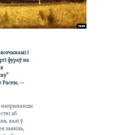
авозчыкамі і
ргі фураў на
ыя
йну”
 Расею, --
ся напрыканцы
сткі аб
я, калі ў
ея заявіла,