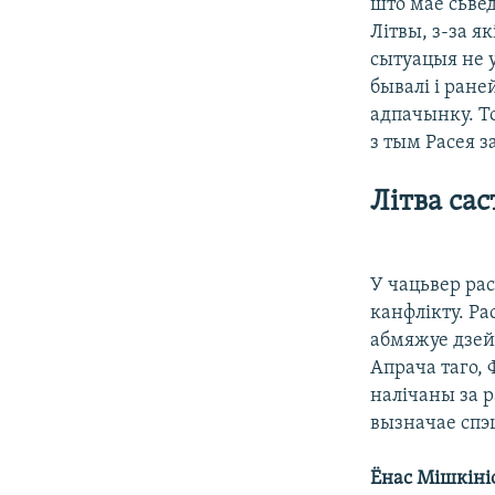
што мае сьвед
Літвы, з-за я
сытуацыя не 
бывалі і ране
адпачынку. То
з тым Расея з
Літва сас
У чацьвер рас
канфлікту. Ра
абмяжуе дзейн
Апрача таго, 
налічаны за 
вызначае спэ
Ёнас Мішкіні