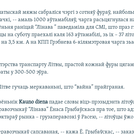
атыскай мяжы сабраліся чэргі з сотняў фураў, найбол
чкі, -- амаль 1000 аўтамабіляў, чарга расьцягнулася н
ёньня раніцай “Лінава ” паведаміла для СМІ, што праз
ы на суботу праехалі каля 163 аўтамабілі, зь іх – 37 літ
на 3,5 км. А на КПП Грэбнева 6-кілямэтровая чарга з
стэрства транспарту Літвы, прастой кожнай фуры цягам
аты у 300-500 эўра.
Літве гучаць меркаваньні, што “вайна” прайграная.
дзёньнік
Kauno diena
падае словы віцэ-прэзыдэнта літоў
авозчыкаў “Лінава” Ёнаса Грыбаўскаса пра тое, што адз
тараў рынка – грузаперавозкі ў Расею, -- літоўцы ўжо 
равозчыкаў сапсаваная, -- кажа Ё. Грыбаўскас, -- зака