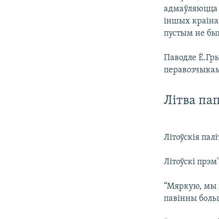
адмаўляюцца 
іншых краінах
пустым не бы
Паводле Ё.Гры
перавозчыкам
Літва пап
Літоўскія пал
Літоўскі прэм
“Мяркую, мы 
павінны боль