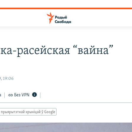
ска-расейская “вайна”
, 19:06
а
Без VPN
 прыярытэтнай крыніцай ў Google