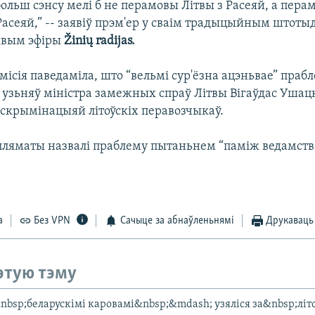
ольш сэнсу мелі б не перамовы Літвы з Расеяй, а пера
 Расеяй,” -- заявіў прэм'ер у сваім традыцыйным штот
ывым эфіры
Žinių radijas.
ісія паведаміла, што “вельмі сур'ёзна ацэньвае” прабл
 узьняў міністра замежных спраў Літвы Вігаўдас Ушацкі
крымінацыяй літоўскіх перавозчыкаў.
пляматы назвалі праблему пытаньнем “паміж ведамства
а
Без VPN
Сачыце за абнаўленьнямі
Друкаваць
этую тэму
&nbsp;беларускімі каровамі&nbsp;&mdash; узяліся за&nbsp;літ