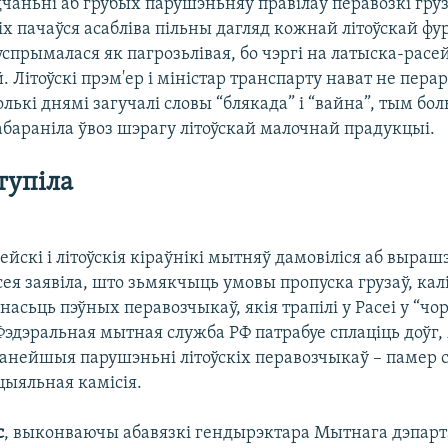
чаньні аб грубых парушэньняў правілаў перавозкі груз
кіх пачаўся асабліва пільны дагляд кожнай літоўскай ф
успрымалася як пагрозьлівая, бо чэргі на латыска-рас
й. Літоўскі прэм'ер і міністар транспарту нават не пера
лькі днямі загучалі словы “блякада” і “вайна”, тым бо
абараніла ўвоз шэрагу літоўскай малочнай прадукцыі.
тупіла
ейскі і літоўскія кіраўнікі мытняў дамовіліся аб выраш
сея заявіла, што зьмякчыць умовы пропуска грузаў, калі
асьць пэўных перавозчыкаў, якія трапілі у Расеі у “чор
Фэдэральная мытная служба РФ патрабуе сплаціць доўг, 
ранейшыя парушэньні літоўскіх перавозчыкаў – памер
цыяльная камісія.
с
, выконваючы абавязкі гендырэктара Мытнага дэпарт