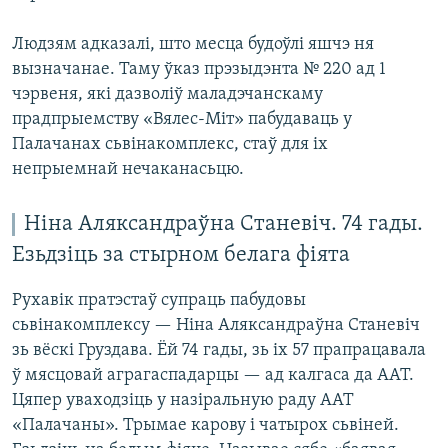
Людзям адказалі, што месца будоўлі яшчэ ня
вызначанае. Таму ўказ прэзыдэнта № 220 ад 1
чэрвеня, які дазволіў маладэчанскаму
прадпрыемству «Вялес-Міт» пабудаваць у
Палачанах сьвінакомплекс, стаў для іх
непрыемнай нечаканасьцю.
Ніна Аляксандраўна Станевіч. 74 гады.
Езьдзіць за стырном белага фіята
Рухавік пратэстаў супраць пабудовы
сьвінакомплексу — Ніна Аляксандраўна Станевіч
зь вёскі Груздава. Ёй 74 гады, зь іх 57 прапрацавала
ў мясцовай аграгаспадарцы — ад калгаса да ААТ.
Цяпер уваходзіць у назіральную раду ААТ
«Палачаны». Трымае карову і чатырох сьвіней.