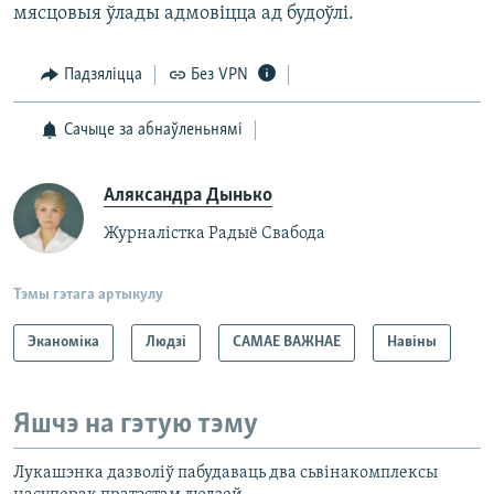
мясцовыя ўлады адмовіцца ад будоўлі.
Падзяліцца
Без VPN
Сачыце за абнаўленьнямі
Аляксандра Дынько
Журналістка Радыё Свабода
Тэмы гэтага артыкулу
Эканоміка
Людзі
САМАЕ ВАЖНАЕ
Навіны
Яшчэ на гэтую тэму
Лукашэнка дазволіў пабудаваць два сьвінакомплексы