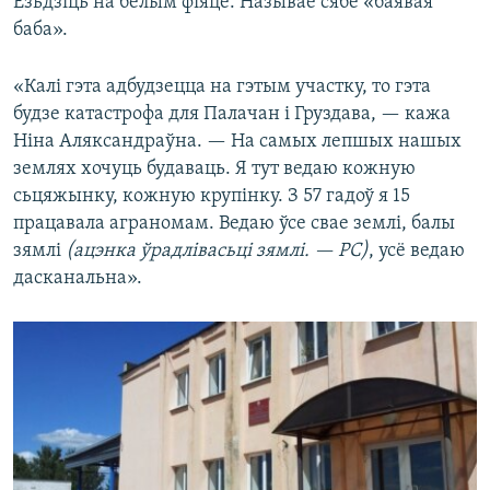
Езьдзіць на белым фіяце. Называе сябе «баявая
баба».
«Калі гэта адбудзецца на гэтым участку, то гэта
будзе катастрофа для Палачан і Груздава, — кажа
Ніна Аляксандраўна. — На самых лепшых нашых
землях хочуць будаваць. Я тут ведаю кожную
сьцяжынку, кожную крупінку. З 57 гадоў я 15
працавала аграномам. Ведаю ўсе свае землі, балы
зямлі
(ацэнка ўрадлівасьці зямлі. — РС)
, усё ведаю
дасканальна».