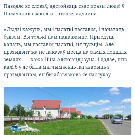
Паводле яе словаў, адстойваць свае правы людзі ў
Палачанах і вакол іх гатовыя адчайна.
«Людзі кажуць, мы і палаткі паставім, і начаваць
будзем. Вы толькі нам падкажыце. Прыедуць
капаць, мы паставім палаткі, ня пусьцім. Але
прэзыдэнт жа не паказаў месца на самых лепшых
землях! — кажа Ніна Аляксандраўна. І дадае, што
калі б у яе была магчымасьць пагаварыць з
прэзыдэнтам, ён бы абавязкова яе паслухаў.