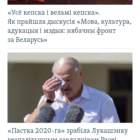
«Усё кепска і вельмі кепска».
Як прайшла дыскусія «Мова, культура,
адукацыя і мэдыя: нябачны фронт
за Беларусь»
«Пастка 2020-га» зрабіла Лукашэнку