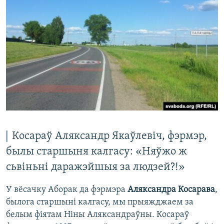
Косараў Аляксандр Якаўлевіч, фэрмэр,
былы старшыня калгасу: «Няўжо ж
сьвіньні даражэйшыя за людзей?!»
У вёсачку Аборак да фэрмэра
Аляксандра Косарава
,
былога старшыні калгасу, мы прыяжджаем за
белым фіятам Ніны Аляксандраўны. Косараў