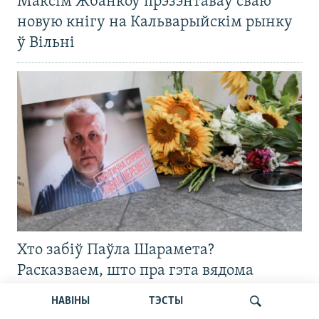
Максім Жбанкоў прэзэнтаваў сваю
новую кнігу на Кальварыйскім рынку
ў Вільні
Хто забіў Паўла Шарамета?
Расказваем, што пра гэта вядома
празь дзесяць гадоў і дзе цяпер
НАВІНЫ
ТЭСТЫ
асноўныя падазраваныя