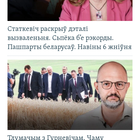
Статкевіч раскрыў дэталі
вызваленьня. Сьпёка б’е рэкорды.
Пашпарты беларусаў. Навіны 6 жніўня
Тлумачым з Гурневічам. Чаму