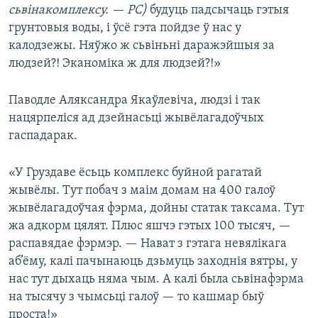
сьвінакомплексу. — РС)
будуць падсычаць гэтыя
грунтовыя воды, і ўсё гэта пойдзе ў нас у
калодзежы. Няўжо ж сьвіньні даражэйшыя за
людзей?! Эканоміка ж для людзей?!»
Паводле Аляксандра Якаўлевіча, людзі і так
нацярпеліся ад дзейнасьці жывёлагадоўчых
гаспадарак.
«У Груздаве ёсьць комплекс буйной рагатай
жывёлы. Тут побач з маім домам на 400 галоў
жывёлагадоўчая фэрма, дойны статак таксама. Тут
жа адкорм цялят. Плюс яшчэ гэтых 100 тысяч, —
распавядае фэрмэр. — Нават з гэтага невялікага
аб’ёму, калі пачынаюць дзьмуць заходнія вятры, у
нас тут дыхаць няма чым. А калі была сьвінафэрма
на тысячу з чымсьці галоў — то кашмар быў
проста!»