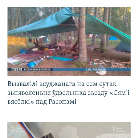
Вызвалілі асуджанага на сем сутак
зьняволеньня ўдзельніка зьезду «Сям’і
вясёлкі» пад Расонамі