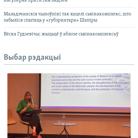
насуперак пратэстам людзей
Маладэчанскія чыноўнікі так хацелі сьвінакомплекс, што
забыліся спытаць у «губэрнатара» Шапіры
Вёска Гудзевічы: жыцьцё ў аблозе сьвінакомплексаў
Выбар рэдакцыі