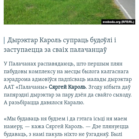
Дырэктар Кароль супраць будоўлі і
заступаецца за сваіх палачанцаў
У Палачанах распавядаюць, што першым плян
пабудовы комплексу на месцы былога калгаснага
аэрадрома адмовіўся падпісваць малады дырэктар
ААТ «Палачаны»
Сяргей Кароль
. Згоду нібыта даў
папярэдні дырэктар за пару дзён да свайго сыходу.
А разьбірацца давялося Каралю.
«Мы будаваць ня будзем і да гэтага ісьці ня маем
намеру, — кажа Сяргей Кароль. — Дзе плянуецца
будаваць, з намі пакуль ніхто не ўзгадняў. Былі