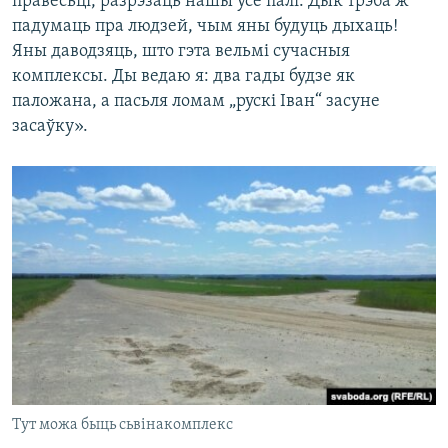
правесьці, разрэзаць нашы ўсе палі. Дык трэба ж
падумаць пра людзей, чым яны будуць дыхаць!
Яны даводзяць, што гэта вельмі сучасныя
комплексы. Ды ведаю я: два гады будзе як
паложана, а пасьля ломам „рускі Іван“ засуне
засаўку».
Тут можа быць сьвінакомплекс