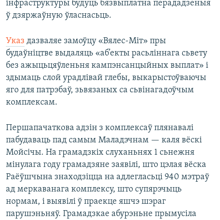
інфраструктуры будуць бязвыплатна перададзеныя
ў дзяржаўную ўласнасьць.
Указ
дазваляе замоўцу «Вялес-Міт» пры
будаўніцтве выдаляць «аб’екты расьліннага сьвету
без ажыцьцяўленьня кампэнсанцыйных выплат» і
здымаць слой урадлівай глебы, выкарыстоўваючы
яго для патрэбаў, зьвязаных са сьвінагадоўчым
комплексам.
Першапачаткова адзін з комплексаў плянавалі
пабудаваць пад самым Маладэчнам — каля вёскі
Мойсічы. На грамадзкіх слуханьнях 1 сьнежня
мінулага году грамадзяне заявілі, што цэлая вёска
Раёўшчына знаходзіцца на адлегласьці 940 мэтраў
ад меркаванага комплексу, што супярэчыць
нормам, і выявілі ў праекце яшчэ шэраг
парушэньняў. Грамадзкае абурэньне прымусіла