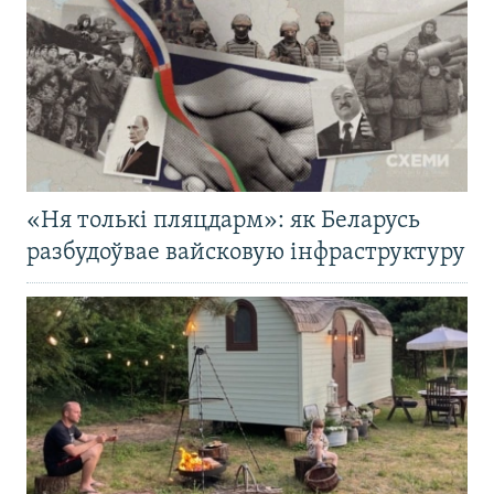
«Ня толькі пляцдарм»: як Беларусь
разбудоўвае вайсковую інфраструктуру