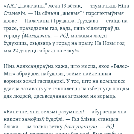
«ААТ „Палачаны“ мела 13 вёсак, — тлумачыць Ніна
Станевіч. — На сёньня „жывыя“ і пэрспэктыўныя
дзьве — Палачаны і Груздава. Груздава — стаіць на
трасе, праведзены газ, вада, пяць кілямэтраў да
гораду
(Маладэчна. — РС)
, маладыя людзі
будуюцца, езьдзяць у горад на працу. На Новы год
мы 22 дзіцяці сабралі на ёлку!».
Ніна Аляксандраўна кажа, што месца, якое «Вялес-
Міт» абраў для пабудовы, зойме найлепшыя
ворныя землі гаспадаркі. У тое, што на комплексе
ўдасца захаваць усе тэхналёгіі і пазьбегнуць шкоды
для людзей, дасьведчаная аграном ня верыць.
«Канечне, яны вельмі разумныя! — абураецца яна
наконт замоўцаў будоўлі. — Газ блізка, станцыя
блізка — ім толькі ветку
(чыгуначную. — РС)