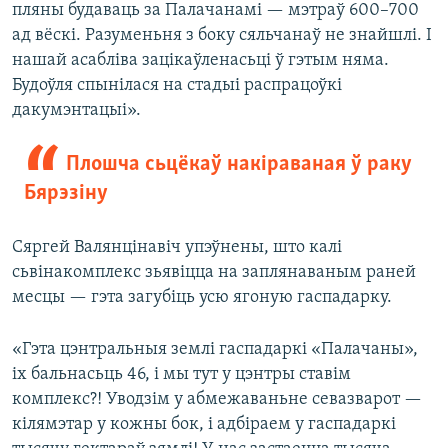
пляны будаваць за Палачанамі — мэтраў 600–700
ад вёскі. Разуменьня з боку сяльчанаў не знайшлі. І
нашай асабліва зацікаўленасьці ў гэтым няма.
Будоўля спынілася на стадыі распрацоўкі
дакумэнтацыі».
Плошча сьцёкаў накіраваная ў раку
Бярэзіну
Сяргей Валянцінавіч упэўнены, што калі
сьвінакомплекс зьявіцца на заплянаваным раней
месцы — гэта загубіць усю ягоную гаспадарку.
«Гэта цэнтральныя землі гаспадаркі «Палачаны»,
іх бальнасьць 46, і мы тут у цэнтры ставім
комплекс?! Уводзім у абмежаваньне севазварот —
кілямэтар у кожны бок, і адбіраем у гаспадаркі