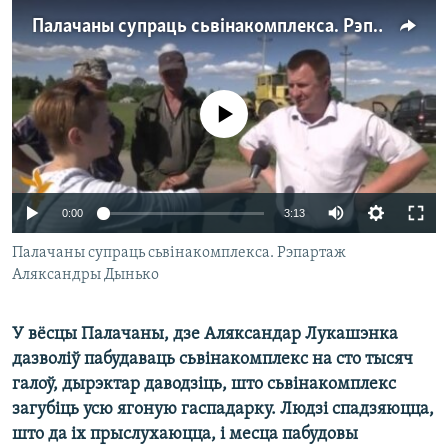
КУЛЬТУРА
МОВА
Палачаны супраць сьвінакомплекса. Рэпартаж Аляксандры Дынько
КАЛЯНДАР
НА ХВАЛЯХ СВАБОДЫ
No media source currently available
0:00
3:13
Палачаны супраць сьвінакомплекса. Рэпартаж
Аляксандры Дынько
У вёсцы Палачаны, дзе Аляксандар Лукашэнка
дазволіў пабудаваць сьвінакомплекс на сто тысяч
галоў, дырэктар даводзіць, што сьвінакомплекс
загубіць усю ягоную гаспадарку. Людзі спадзяюцца,
што да іх прыслухаюцца, і месца пабудовы