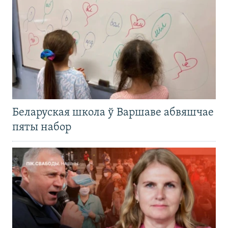
Беларуская школа ў Варшаве абвяшчае
пяты набор