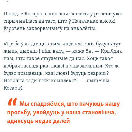
Паводле Косарава, кепская экалёгія ў рэгіёне ўжо
спрычынілася да таго, што ў Палачанах высокі
ўзровень захворваньняў на анкалёгію.
«Трэба ўзгадняць з тымі людзьмі, якія будуць тут
жыць, дыхаць і піць ваду, — кажа ён. — Крыўдна
нам, што такое стаўленьне да нас. Хоць такая
добрая гаспадарка, людзі працаздольныя. Хто ж
будзе працаваць, калі людзі будуць хварэць?
Навошта тады гэты комплекс?» — пытаецца
Косараў.
Мы спадзяёмся, што пачуюць нашу
просьбу, увойдуць у наша становішча,
аднясуць недзе далей