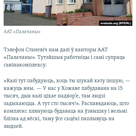
ААТ «Палачаны»
Тэлефон Станевіч нам далі ў канторы ААТ
«Палачаны». Тутэйшыя работніцы і самі супраць
сьвінакомплексу:
«Калі тут пабудуюць, хоць ты шукай хату іншую, —
кажуць яны. — У нас у Хожаве пабудавана на 15
тысяч, дык калі ціхае надвор’е, там людзі
задыхаюцца. А тут сто тысяч!». Распавядаюць, што
комплекс плянуюць будаваць на ўзвышку і вельмі
блізка ад вёскі, таму ўсе сьцёкі паплывуць на
людзей.