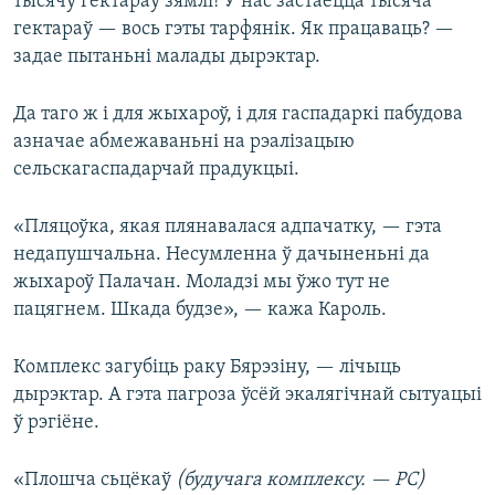
тысячу гектараў зямлі! У нас застаецца тысяча
гектараў — вось гэты тарфянік. Як працаваць? —
задае пытаньні малады дырэктар.
Да таго ж і для жыхароў, і для гаспадаркі пабудова
азначае абмежаваньні на рэалізацыю
сельскагаспадарчай прадукцыі.
«Пляцоўка, якая плянавалася адпачатку, — гэта
недапушчальна. Несумленна ў дачыненьні да
жыхароў Палачан. Моладзі мы ўжо тут не
пацягнем. Шкада будзе», — кажа Кароль.
Комплекс загубіць раку Бярэзіну, — лічыць
дырэктар. А гэта пагроза ўсёй экалягічнай сытуацыі
ў рэгіёне.
«Плошча сьцёкаў
(будучага комплексу. — РС)