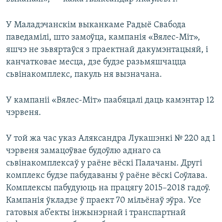
У Маладэчанскім выканкаме Радыё Свабода
паведамілі, што замоўца, кампанія «Вялес-Міт»,
яшчэ не зьвяртаўся з праектнай дакумэнтацыяй, і
канчатковае месца, дзе будзе разьмяшчацца
сьвінакомплекс, пакуль ня вызначана.
У кампаніі «Вялес-Міт» паабяцалі даць камэнтар 12
чэрвеня.
У той жа час указ Аляксандра Лукашэнкі № 220 ад 1
чэрвеня замацоўвае будоўлю аднаго са
сьвінакомплексаў у раёне вёскі Палачаны. Другі
комплекс будзе пабудаваны ў раёне вёскі Соўлава.
Комплексы пабудуюць на працягу 2015–2018 гадоў.
Кампанія ўкладзе ў праект 70 мільёнаў эўра. Усе
гатовыя аб’екты інжынэрнай і транспартнай