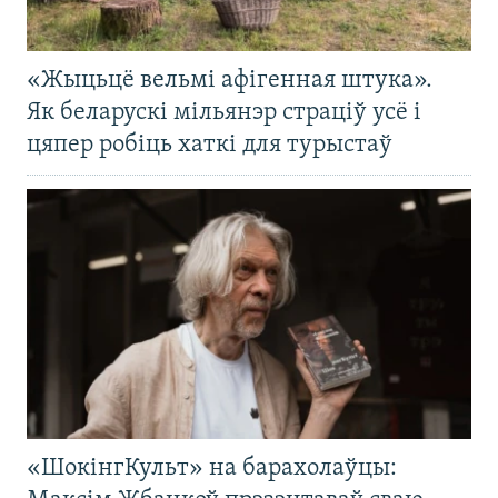
«Жыцьцё вельмі афігенная штука».
Як беларускі мільянэр страціў усё і
цяпер робіць хаткі для турыстаў
«ШокінгКульт» на барахолаўцы: