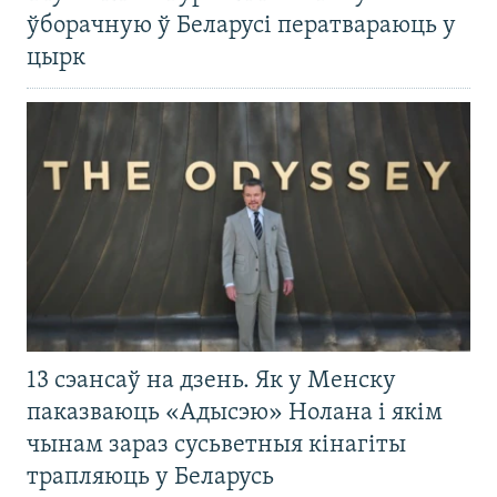
ўборачную ў Беларусі ператвараюць у
цырк
13 сэансаў на дзень. Як у Менску
паказваюць «Адысэю» Нолана і якім
чынам зараз сусьветныя кінагіты
трапляюць у Беларусь