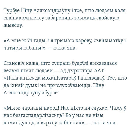
Турбуе Ніну Аляксандраўну і тое, што людзям каля
сьвінакомплексу забароняць трымаць свойскую
жывёлу.
«А мне ж 74 гады, і я трымаю карову, сьвінаматку і
чатыры кабаны!» — кажа яна.
Станевіч кажа, што супраць будоўлі выказалася
вельмі шмат людзей — ад дырэктара ААТ
«Палачаны» да мэханізатараў і паляводаў. Тое, што
да іхняй думкі не прыслухоўваюцца, Ніну
Аляксандраўну абурае:
«Мы ж чарнавы народ! Нас ніхто ня слухае. Чаму ў
нас безгаспадарлівасьць? Бо ў нас не нізы
камандуюць, а вярхі ў кабінэтах», — кажа яна.