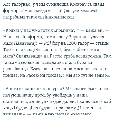
Але галоўнае, у чым сумняецца Косараў са сваім
фэрмэрскім досьведам, — ці ўвогуле Беларусі
патрэбныя такія сьвінакомплексы:
«Колькі ў нас ужо гэтых „помнікаў“? — кажа ён. —
Наша сьвінафэрма, комплекс у Зораньцы
(вёска
каля Палачанаў. — РС)
быў на 1200 галоў — стаіць!
Трэба падысьці ўзважана. Ці будзе збыт гэтага
мяса? Спадзявацца на Расею трэба асьцярожна. Там
таксама сельская гаспадарка стала бурліва
разьвівацца. Будзе час, што наша мяса на захад ня
пойдзе, на Расею ня пойдзе, і мы яго тут не зьямо».
«А што вырашыць наш урад? Мы спадзяёмся, што
пачуюць нашу просьбу, увойдуць у наша
становішча, аднясуць недзе далей. І хацелася б, каб
хоць і будзе ці ня будзе, а праграму „Чыстая вада“
выканалі», — кажа Аляксандар Якаўлевіч.