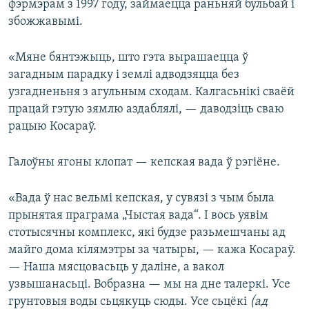
фэрмэрам з 1997 году, займаецца раньняй бульбай і
збожжавымі.
«Мяне бянтэжыць, што гэта вырашаецца ў
загадным парадку і землі адводзяцца без
узгадненьня з агульным сходам. Калгасьнікі сваёй
працай гэтую зямлю аздаблялі, — даводзіць сваю
рацыю Косараў.
Галоўны ягоны клопат — кепская вада ў рэгіёне.
«Вада ў нас вельмі кепская, у сувязі з чым была
прынятая праграма „Чыстая вада“. І вось уявім
стотысячны комплекс, які будзе разьмешчаны ад
майго дома кілямэтры за чатыры, — кажа Косараў.
— Наша мясцовасьць у даліне, а вакол
узвышанасьці. Вобразна — мы на дне талеркі. Усе
грунтовыя воды сьцякуць сюды. Усе сьцёкі
(ад