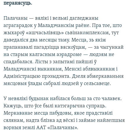
перанясуць.
Палачаны — вялікі і вельмі дагледжаны
аграгарадок у Маладэчанскім раёне. Пра тое, што
жыхароў «ашчасьлівяць» сьвінакомплексам, тут
даведаліся два месяцы таму. Месца, зь якім
прапанавалі пагадзіцца вяскоўцам, — за чыгункай
на старым калгасным аэрадроме — людзям не
спадабалася. Лісты з запытамі пайшлі ў
Маладэчанскі выканкам, Менскі аблвыканкам і
Адміністрацыю прэзыдэнта. Дзеля абмеркаваньня
мясцовыя ўлады сабралі людзей у сельсавеце.
У невялікі будынак набілася больш за сто чалавек.
Кажуць, што ўсе былі катэгарычна супраць.
Меркаванае месца пабудовы, якое прадставілі
сялянам, надта блізка ад вёскі і займае найлепшыя
ворныя землі ААТ «Палачаны».