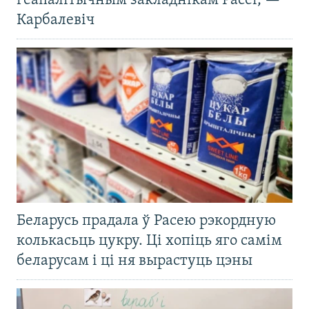
геапалітычным закладнікам Расеі, —
Карбалевіч
Беларусь прадала ў Расею рэкордную
колькасьць цукру. Ці хопіць яго самім
беларусам і ці ня вырастуць цэны