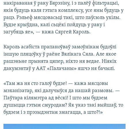
накіраваная ў раку Бярэзіну, і з палёў фільтрацыі,
якія будуць каля гэтага комплексу, усе яны будуць у
рацэ. Рэльеф мясцовасьці такі, што паўсюль ухілы.
Будзе крыўдна, калі сьцёкі пойдуць у раку і
загубяць яе», — кажа Сяргей Кароль.
Кароль асабіста прапаноўваў замоўнікам будоўлі
іншую пляцоўку ў раёне Вялікага Сяла. Але якое
рашэньне прынята цяпер, ніхто ня ведае. Ніякіх
дакумэнтаў у ААТ «Палачаны» яшчэ ня бачылі.
«Там жа ня сто галоў будзе! — кажа мясцовы
мэханізатар, які далучыўся да нашай размовы. —
Паўтара кілямэтра ад вёскі! І што мы будзем
душыцца гэтым смуродам? Як указ такі выйшаў, то
будзем і з прэзыдэнтам змагацца, а што?!»