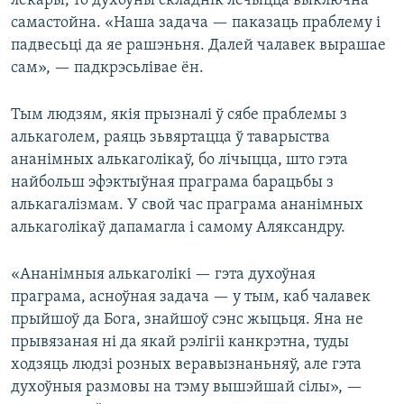
лекары, то духоўны складнік лечыцца выключна
самастойна. «Наша задача — паказаць праблему і
падвесьці да яе рашэньня. Далей чалавек вырашае
сам», — падкрэсьлівае ён.
Тым людзям, якія прызналі ў сябе праблемы з
алькаголем, раяць зьвяртацца ў таварыства
ананімных алькаголікаў, бо лічыцца, што гэта
найбольш эфэктыўная праграма барацьбы з
алькагалізмам. У свой час праграма ананімных
алькаголікаў дапамагла і самому Аляксандру.
«Ананімныя алькаголікі — гэта духоўная
праграма, асноўная задача — у тым, каб чалавек
прыйшоў да Бога, знайшоў сэнс жыцьця. Яна не
прывязаная ні да якай рэлігіі канкрэтна, туды
ходзяць людзі розных веравызнаньняў, але гэта
духоўныя размовы на тэму вышэйшай сілы», —