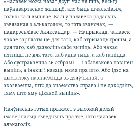
«Чалавек можа нават доўгі час ня піць, весьці
паўнавартаснае жыцьцё, але быць шчасьлівым,
толькі калі выпівае. Калі ў чалавека радасьць
зьвязаная з алькаголем, то гэта званочак, —
падкрэсьлівае Аляксандар. — Напрыклад, чалавек
чакае зарплаты не для таго, каб атрымаць грошы, а
для таго, каб дазволіць сабе выпіць. Або чакае
пятніцы не для таго, каб адпачыць, а каб напіцца.
Або сустракаецца зь сябрамі — і абавязкова павінен
выпіць, а інакш і казаць няма пра што. Або ідзе на
дыскатэку пазнаёміцца зь дзяўчынай, а
аказваецца, што да знаёмства справа і не даходзіць,
таму што яму цікавей выпіць».
Наяўнасьць гэтых прыкмет з высокай доляй
імавернасьці сьведчыць пра тое, што чалавек —
алькаголік.