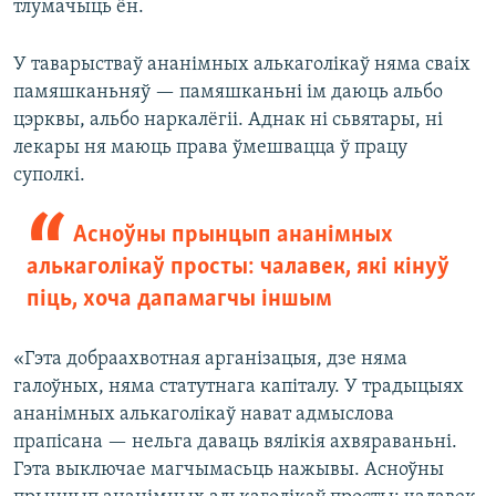
тлумачыць ён.
У таварыстваў ананімных алькаголікаў няма сваіх
памяшканьняў — памяшканьні ім даюць альбо
цэрквы, альбо наркалёгіі. Аднак ні сьвятары, ні
лекары ня маюць права ўмешвацца ў працу
суполкі.
Асноўны прынцып ананімных
алькаголікаў просты: чалавек, які кінуў
піць, хоча дапамагчы іншым
«Гэта добраахвотная арганізацыя, дзе няма
галоўных, няма статутнага капіталу. У традыцыях
ананімных алькаголікаў нават адмыслова
прапісана — нельга даваць вялікія ахвяраваньні.
Гэта выключае магчымасьць нажывы. Асноўны