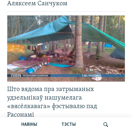
Аляксеем Санчуком
Што вядома пра затрыманых
удзельнікаў нашумелага
«вясёлкавага» фэстывалю пад
Расонамі
НАВІНЫ
ТЭСТЫ