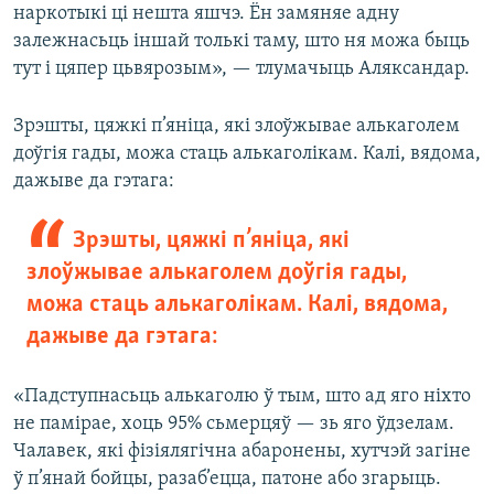
наркотыкі ці нешта яшчэ. Ён замяняе адну
залежнасьць іншай толькі таму, што ня можа быць
тут і цяпер цьвярозым», — тлумачыць Аляксандар.
Зрэшты, цяжкі п’яніца, які злоўжывае алькаголем
доўгія гады, можа стаць алькаголікам. Калі, вядома,
дажыве да гэтага:
Зрэшты, цяжкі п’яніца, які
злоўжывае алькаголем доўгія гады,
можа стаць алькаголікам. Калі, вядома,
дажыве да гэтага:
«Падступнасьць алькаголю ў тым, што ад яго ніхто
не памірае, хоць 95% сьмерцяў — зь яго ўдзелам.
Чалавек, які фізіялягічна абаронены, хутчэй загіне
ў п’янай бойцы, разаб’ецца, патоне або згарыць.