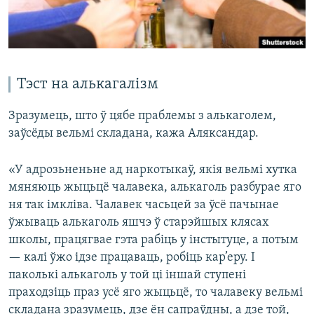
Тэст на алькагалізм
Зразумець, што ў цябе праблемы з алькаголем,
заўсёды вельмі складана, кажа Аляксандар.
«У адрозьненьне ад наркотыкаў, якія вельмі хутка
мяняюць жыцьцё чалавека, алькаголь разбурае яго
ня так імкліва. Чалавек часьцей за ўсё пачынае
ўжываць алькаголь яшчэ ў старэйшых клясах
школы, працягвае гэта рабіць у інстытуце, а потым
— калі ўжо ідзе працаваць, робіць кар’еру. І
паколькі алькаголь у той ці іншай ступені
праходзіць праз усё яго жыцьцё, то чалавеку вельмі
складана зразумець, дзе ён сапраўдны, а дзе той,