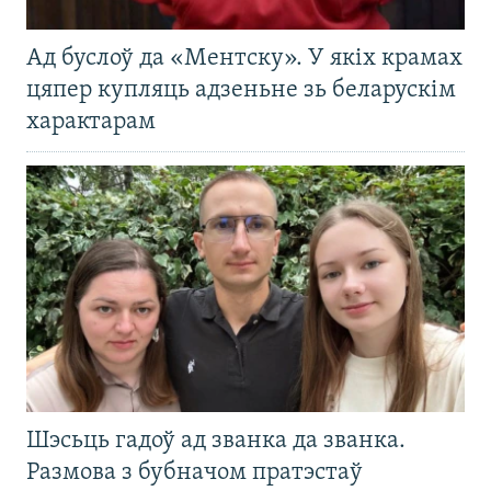
Ад буслоў да «Ментску». У якіх крамах
цяпер купляць адзеньне зь беларускім
характарам
Шэсьць гадоў ад званка да званка.
Размова з бубначом пратэстаў