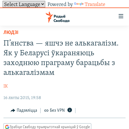
Powered by
Translate
Лінкі
ўнівэрсальнага
доступу
ЛЮДЗІ
НАВІНЫ
Перайсьці
П’янства — яшчэ не алькагалізм.
да
ТОЛЬКІ НА СВАБОДЗЕ
УСЕ НАВІНЫ
Як у Беларусі ўкараняюць
галоўнага
СУВЯЗЬ
ВІДЭА І ФОТА
ТЭСТЫ
зьместу
заходнюю праграму барацьбы з
Перайсьці
ПАДПІСАЦЦА
ЛЮДЗІ
БЛОГІ
АБЫСЬЦІ БЛЯКАВАНЬНЕ
алькагалізмам
да
ПАЛІТЫКА
ГІСТОРЫЯ НА СВАБОДЗЕ
ПАДЗЯЛІЦЦА ІНФАРМАЦЫЯЙ
RSS
галоўнай
САЧЫЦЕ ЗА АБНАЎЛЕНЬНЯМІ
ІК
навігацыі
ЭКАНОМІКА
ПАДКАСТЫ
ПАДКАСТЫ
Перайсьці
16 люты 2015, 19:58
ВАЙНА
КНІГІ
FACEBOOK
да
Падзяліцца
Без VPN
БЕЛАРУСЫ НА ВАЙНЕ
АЎДЫЁКНІГІ
TWITTER
пошуку
ПАЛІТВЯЗЬНІ
PREMIUM
Усе сайты РС/РСЭ
Зрабіце Свабоду прыярытэтнай крыніцай ў Google