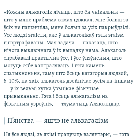
«Кожны алькаголік лічыць, што ён унікальны —
што ў мяне праблема самая цяжкая, мне больш за
ўсіх не пашэнціла, мяне больш за ўсіх пакрыўдзілі.
Усе людзі эгаісты, але ў алькаголікаў гэты эгаізм
гіпэртрафаваны. Мая задача — паказаць, што
нічога выключнага ў іх выпадку няма. Алькаголь
спрабавалі практычна ўсе, і ўсе ўпэўненыя, што
могуць сябе кантраляваць. І гэта камень
спатыкненьня, таму што ёсьць катэгорыя людзей,
5–10%, на якіх алькаголь дзейнічае зусім па-іншаму
— у іх вельмі хутка ўзьнікае фізычнае
прывыканьне. Гэта і ёсьць алькагалізм на
фізычным узроўні», — тлумачыць Аляксандар.
П’янства — яшчэ не алькагалізм
Ня ўсе людзі, зь якімі працуюць валянтэры, — гэта