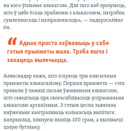
на каго ўплывае алькаголь. Для таго каб зразумець,
што ў цябе ёсьць праблемы з алькаголем, патрэбна
сумленнасьць і назіральнасьць», — падкрэсьлівае
ён.
Аднак проста заўважыць у сабе
гэтыя прыкметы мала. Трэба яшчэ і
захацець вылечыцца.
Аляксандар кажа, што існуюць тры клясычныя
прыкметы алькагалізму. Першая прыкмета — гэта
правалы ў памяці пасьля ўжываньня алькаголю,
што сьведчыць пра своеасаблівасьць успрыманьня
алькаголю арганізмам. З гэтым цесна зьвязана
няўменьне кантраляваць колькасьць выпітага:
напрыклад, плянуеш выпіць 100 грам, а выпіваеш
цэлую бутэльку.