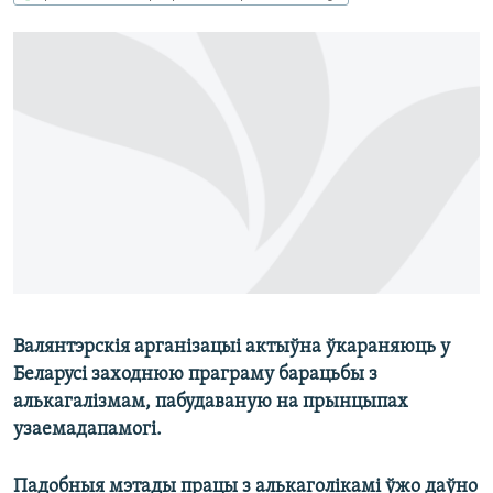
КУЛЬТУРА
МОВА
КАЛЯНДАР
НА ХВАЛЯХ СВАБОДЫ
Валянтэрскія арганізацыі актыўна ўкараняюць у
Беларусі заходнюю праграму барацьбы з
алькагалізмам, пабудаваную на прынцыпах
узаемадапамогі.
Падобныя мэтады працы з алькаголікамі ўжо даўно