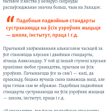
бытавое п’янства ў Беларусі сапраўды
распаўсюджанае значна больш, чым на Захадзе.
Падобныя падвойныя стандарты
сустракаюцца на ўсіх узроўнях жыцьця
— школа, інстытут, праца і г.д.
Прычынай злоўжываньня алькаголем часьцей за
ўсё становіцца хлусьня і двайныя стандарты,
лічыць Аляксандар. У той ці іншай ступені хлусьня
пранізвае любое грамадзтва, прычым на ўсіх
узроўнях. Пачынаецца ўсе зь сям’і — калі, да
прыкладу, бацька вучыць сына паважаць маці, але
пры гэтым сам яе абражае. Падобныя падвойныя
стандарты сустракаюцца на ўсіх узроўнях жыцьця
— школа, інстытут, праца і г.д.