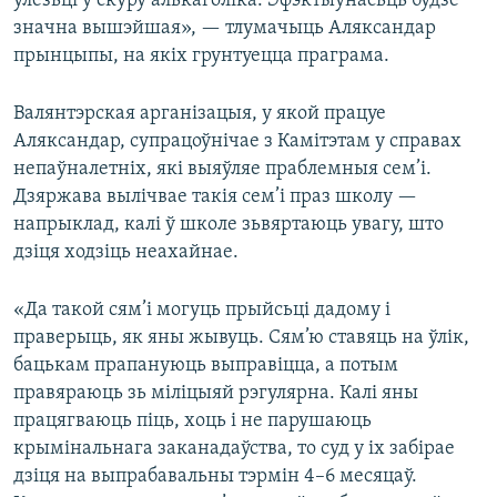
ўлезьці ў скуру алькаголіка. Эфэктыўнасьць будзе
значна вышэйшая», — тлумачыць Аляксандар
прынцыпы, на якіх грунтуецца праграма.
Валянтэрская арганізацыя, у якой працуе
Аляксандар, супрацоўнічае з Камітэтам у справах
непаўналетніх, які выяўляе праблемныя сем’і.
Дзяржава вылічвае такія сем’і праз школу —
напрыклад, калі ў школе зьвяртаюць увагу, што
дзіця ходзіць неахайнае.
«Да такой сям’і могуць прыйсьці дадому і
праверыць, як яны жывуць. Сям’ю ставяць на ўлік,
бацькам прапануюць выправіцца, а потым
правяраюць зь міліцыяй рэгулярна. Калі яны
працягваюць піць, хоць і не парушаюць
крымінальнага заканадаўства, то суд у іх забірае
дзіця на выпрабавальны тэрмін 4–6 месяцаў.