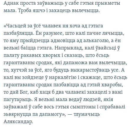
Аднак проста заўважыць у сабе гэтыя прыкметы
мала. Трэба яшчэ і захацець вылечыцца.
«Часьцей за ўсё чалавек ня хоча ад гэтага
пазбаўляцца. Ён разумее, што калі пачне лячыцца,
то яму прыйдзецца адмовіцца ад алькаголю, а ён
вельмі баіцца гэтага. Напрыклад, калі ўвайсьці ў
палату ракавых хворых і сказаць, што ёсьць
гарантаваны сродак, які дапаможа вам вылечыцца,
то, хутчэй за ўсё, яго будуць выкарыстоўваць усе. А
калі вы зойдзеце ў наркалёгію і скажаце, што ёсьць
гарантаваны сродак пазбавіцца ад гэтай хваробы,
то дай Бог, каб хаця б два чалавекі захацелі з вамі
пагутарыць. Я вельмі мала ведаў людзей, якія
заўважалі ў сабе вось гэтыя сымптомы і спрабавалі
зьвярнуцца па дапамогу», — тлумачыць
Аляксандар.