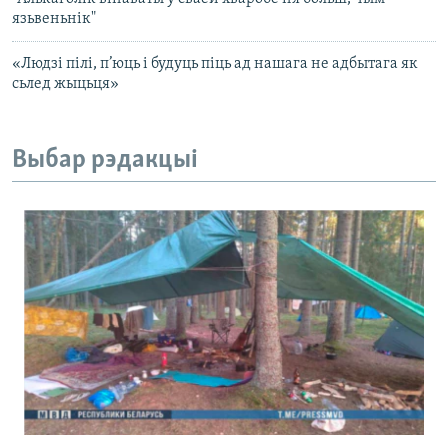
язьвеньнік"
«Людзі пілі, п’юць і будуць піць ад нашага не адбытага як
сьлед жыцьця»
Выбар рэдакцыі