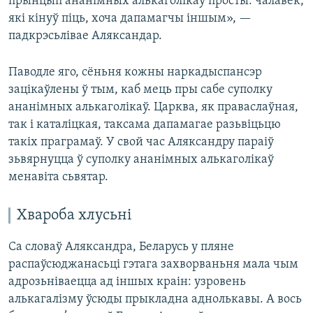
прынцып ананімных алькаголікаў просты: чалавек,
які кінуў піць, хоча дапамагчы іншым», —
падкрэсьлівае Аляксандар.
Паводле яго, сёньня кожны наркадыспансэр
зацікаўлены ў тым, каб мець пры сабе суполку
ананімных алькаголікаў. Царква, як праваслаўная,
так і каталіцкая, таксама дапамагае разьвіцьцю
такіх праграмаў. У свой час Аляксандру параіў
зьвярнуцца ў суполку ананімных алькаголікаў
менавіта сьвятар.
Хвароба хлусьні
Са словаў Аляксандра, Беларусь у пляне
распаўсюджанасьці гэтага захворваньня мала чым
адрозьніваецца ад іншых краін: узровень
алькагалізму ўсюды прыкладна аднолькавы. А вось