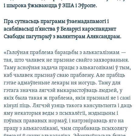
і шырока ўжываюцца ў ЗША і Эўропе.
Пра сутнасьць праграмы ўзаемадапамогі і
асаблівасьці п’янства ў Беларусі карэспандэнт
Свабоды пагутарыў з валянтэрам Аляксандрам.
«Галоўная праблема барацьбы з алькагалізмам —
тая, што чалавек не прызнае свайго захворваньня.
Таму асноўная задача працы з алькаголікамі ў тым,
каб чалавек прызнаў сваю праблему. Але прабіць
гэтае адмаўленьне лекары ня могуць. Таму для
гэтага значна лягчэй выкарыстоўваць людзей, у
якіх была такая ж праблема, якія прызналі яе і самі
кінулі піць. Лягчэй узяць такога кансультанта і даць
яму некаторыя веды з псыхалёгіі, мэдыцыны і
пэўных прававых нормаў, і натрэніраваць яго на
працу з алькаголікамі, чым спрабаваць псыхолягу