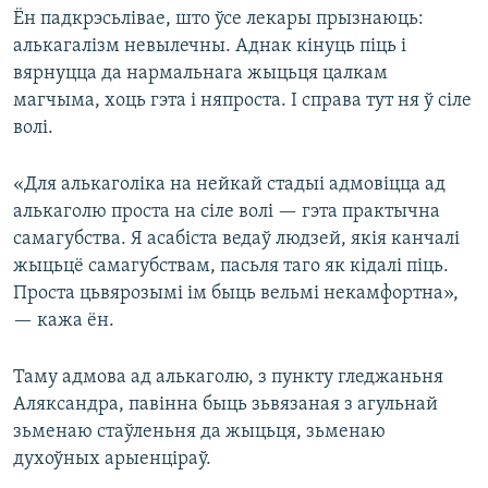
Ён падкрэсьлівае, што ўсе лекары прызнаюць:
алькагалізм невылечны. Аднак кінуць піць і
вярнуцца да нармальнага жыцьця цалкам
магчыма, хоць гэта і няпроста. І справа тут ня ў сіле
волі.
«Для алькаголіка на нейкай стадыі адмовіцца ад
алькаголю проста на сіле волі — гэта практычна
самагубства. Я асабіста ведаў людзей, якія канчалі
жыцьцё самагубствам, пасьля таго як кідалі піць.
Проста цьвярозымі ім быць вельмі некамфортна»,
— кажа ён.
Таму адмова ад алькаголю, з пункту гледжаньня
Аляксандра, павінна быць зьвязаная з агульнай
зьменаю стаўленьня да жыцьця, зьменаю
духоўных арыенціраў.