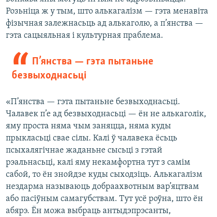
Розьніца ж у тым, што алькагалізм — гэта менавіта
фізычная залежнасьць ад алькаголю, а п’янства —
гэта сацыяльная і культурная праблема.
П’янства — гэта пытаньне
безвыходнасьці
«П’янства — гэта пытаньне безвыходнасьці.
Чалавек п’е ад безвыходнасьці — ён не алькаголік,
яму проста няма чым заняцца, няма куды
прыкласьці свае сілы. Калі ў чалавека ёсьць
псыхалягічнае жаданьне сысьці з гэтай
рэальнасьці, калі яму некамфортна тут з самім
сабой, то ён знойдзе куды сыходзіць. Алькагалізм
нездарма называюць добраахвотным вар’яцтвам
або пасіўным самагубствам. Тут усё роўна, што ён
абярэ. Ён можа выбраць антыдэпрэсанты,