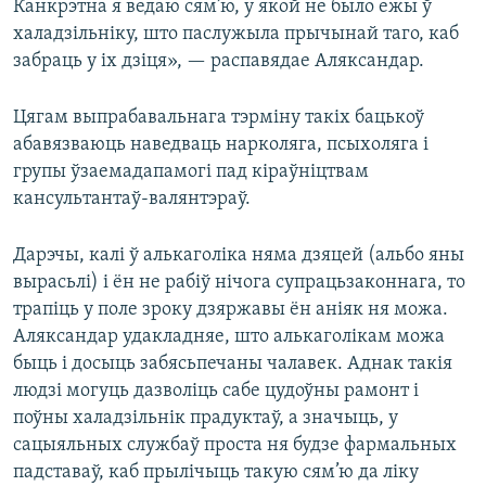
Канкрэтна я ведаю сям’ю, у якой не было ежы ў
халадзільніку, што паслужыла прычынай таго, каб
забраць у іх дзіця», — распавядае Аляксандар.
Цягам выпрабавальнага тэрміну такіх бацькоў
абавязваюць наведваць нарколяга, псыхоляга і
групы ўзаемадапамогі пад кіраўніцтвам
кансультантаў-валянтэраў.
Дарэчы, калі ў алькаголіка няма дзяцей (альбо яны
вырасьлі) і ён не рабіў нічога супрацьзаконнага, то
трапіць у поле зроку дзяржавы ён аніяк ня можа.
Аляксандар удакладняе, што алькаголікам можа
быць і досыць забясьпечаны чалавек. Аднак такія
людзі могуць дазволіць сабе цудоўны рамонт і
поўны халадзільнік прадуктаў, а значыць, у
сацыяльных службаў проста ня будзе фармальных
падставаў, каб прылічыць такую сям’ю да ліку