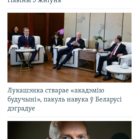
Навіны 5 жніўня
Лукашэнка стварае «акадэмію
будучыні», пакуль навука ў Беларусі
дэградуе