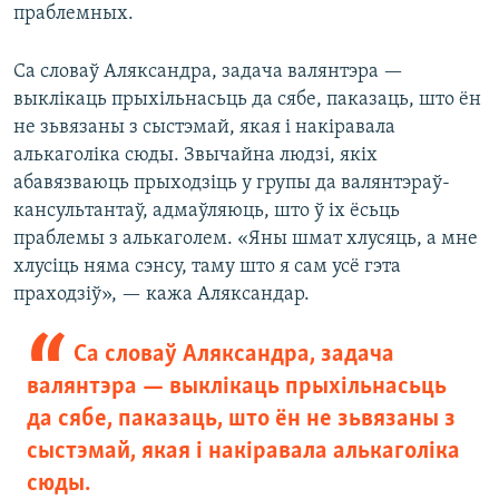
праблемных.
Са словаў Аляксандра, задача валянтэра —
выклікаць прыхільнасьць да сябе, паказаць, што ён
не зьвязаны з сыстэмай, якая і накіравала
алькаголіка сюды. Звычайна людзі, якіх
абавязваюць прыходзіць у групы да валянтэраў-
кансультантаў, адмаўляюць, што ў іх ёсьць
праблемы з алькаголем. «Яны шмат хлусяць, а мне
хлусіць няма сэнсу, таму што я сам усё гэта
праходзіў», — кажа Аляксандар.
Са словаў Аляксандра, задача
валянтэра — выклікаць прыхільнасьць
да сябе, паказаць, што ён не зьвязаны з
сыстэмай, якая і накіравала алькаголіка
сюды.