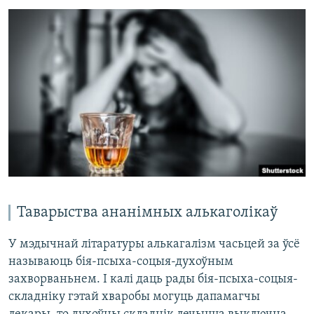
Таварыства ананімных алькаголікаў
У мэдычнай літаратуры алькагалізм часьцей за ўсё
называюць бія-псыха-соцыя-духоўным
захворваньнем. І калі даць рады бія-псыха-соцыя-
складніку гэтай хваробы могуць дапамагчы