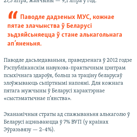
27,5 літра, жанчыны — 9,1 літра ў год.
Паводле дадзеных МУС, кожнае
пятае злачынства ў Беларусі
зьдзяйсьняецца ў стане алькагольнага
ап’яненьня.
Паводле дасьледаваньня, праведзенага ў 2012 годзе
Рэспубліканскім навукова-практычным цэнтрам
псыхічнага здароўя, больш за траціну беларусаў
злоўжываюць сьпіртнымі напоямі. Для кожнага
пятага мужчыны ў Беларусі характэрнае
«сыстэматычнае п’янства».
Эканамічныя страты ад спажываньня алькаголю ў
Беларусі ацэньваюцца ў 7% ВУП (у краінах
Эўразьвязу — 2–4%).