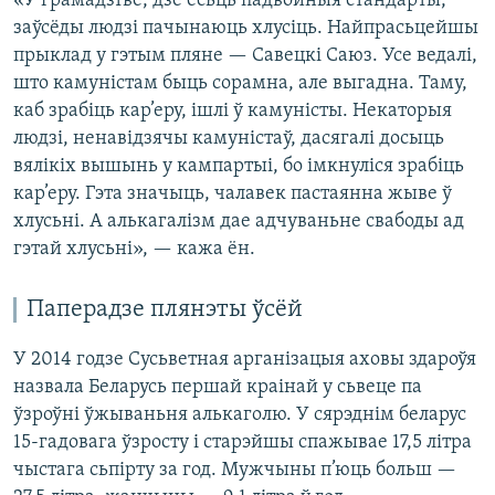
«У грамадзтве, дзе ёсьць падвойныя стандарты,
заўсёды людзі пачынаюць хлусіць. Найпрасьцейшы
прыклад у гэтым пляне — Савецкі Саюз. Усе ведалі,
што камуністам быць сорамна, але выгадна. Таму,
каб зрабіць кар’еру, ішлі ў камуністы. Некаторыя
людзі, ненавідзячы камуністаў, дасягалі досыць
вялікіх вышынь у кампартыі, бо імкнуліся зрабіць
кар’еру. Гэта значыць, чалавек пастаянна жыве ў
хлусьні. А алькагалізм дае адчуваньне свабоды ад
гэтай хлусьні», — кажа ён.
Паперадзе плянэты ўсёй
У 2014 годзе Сусьветная арганізацыя аховы здароўя
назвала Беларусь першай краінай у сьвеце па
ўзроўні ўжываньня алькаголю. У сярэднім беларус
15-гадовага ўзросту і старэйшы спажывае 17,5 літра
чыстага сьпірту за год. Мужчыны п’юць больш —