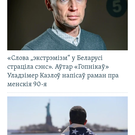
«Слова „экстрэмізм“ у Беларусі
страціла сэнс». Аўтар «Гопнікаў»
Уладзімер Казлоў напісаў раман пра
менскія 90-я