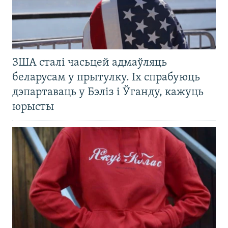
ЗША сталі часьцей адмаўляць
беларусам у прытулку. Іх спрабуюць
дэпартаваць у Бэліз і Ўганду, кажуць
юрысты