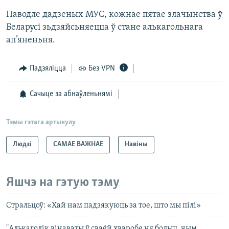
Паводле дадзеных МУС, кожнае пятае злачынства ў
Беларусі зьдзяйсьняецца ў стане алькагольнага
ап’яненьня.
Падзяліцца
Без VPN
Сачыце за абнаўленьнямі
Тэмы гэтага артыкулу
Людзі
САМАЕ ВАЖНАЕ
Навіны
Яшчэ на гэтую тэму
Стральцоў: «Хай нам падзякуюць за тое, што мы пілі»
"Алькаголік вінаваты ў сваёй хваробе ня больш, чым