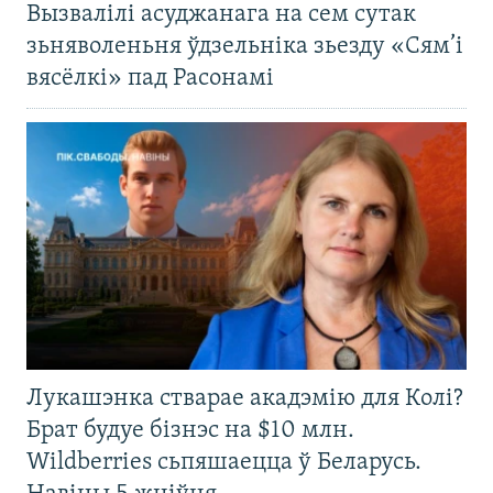
Вызвалілі асуджанага на сем сутак
зьняволеньня ўдзельніка зьезду «Сям’і
вясёлкі» пад Расонамі
Лукашэнка стварае акадэмію для Колі?
Брат будуе бізнэс на $10 млн.
Wildberries сьпяшаецца ў Беларусь.