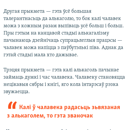
Другая прыкмета — гэта ўсё большая
талерантнасьць да алькаголю, то бок калі чалавек
можа з кожным разам выпіваць усё больш і больш.
Пры гэтым на канцавой стадыі алькагалізму
пачынаюць дзейнічаць супрацьлеглыя працэсы —
чалавек можа напіцца з паўбутэлькі піва. Аднак да
гэтай стадыі мала хто дажывае.
Трэцяя прыкмета — гэта калі алькаголь пачынае
займаць думкі і час чалавека. Чалавеку становяцца
нецікавыя сябры і кнігі, яго кола інтарэсаў рэзка
звужаецца.
Калі ў чалавека радасьць зьвязаная
з алькаголем, то гэта званочак