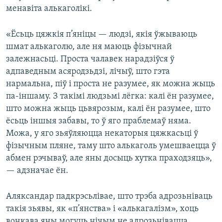
менавіта алькаголікі.
«Ёсьць цяжкія п’яніцы — людзі, якія ўжываюць
шмат алькаголю, але ня маюць фізычнай
залежнасьці. Проста чалавек нарадзіўся ў
адпаведным асяродзьдзі, лічыў, што гэта
нармальна, піў і проста не разумее, як можна жыць
па-іншаму. З такімі людзьмі лёгка: калі ён разумее,
што можна жыць цьвярозым, калі ён разумее, што
ёсьць іншыя забавы, то ў яго праблемаў няма.
Можа, у яго зьяўляюцца некаторыя цяжкасьці ў
фізычным пляне, таму што алькаголь умешваецца ў
абмен рэчываў, але яны досыць хутка праходзяць»,
— адзначае ён.
Аляксандар падкрэсьлівае, што трэба адрозьніваць
такія зьявы, як «п’янства» і «алькагалізм», хоць
вонкава яны могуць нічым не адрозьнівацца.