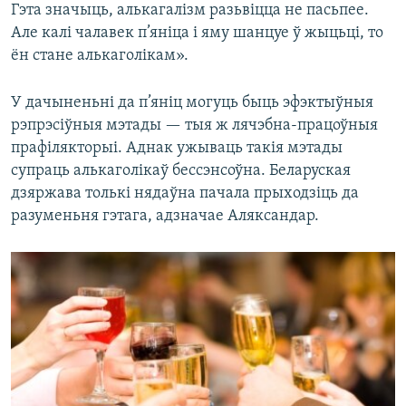
Гэта значыць, алькагалізм разьвіцца не пасьпее.
Але калі чалавек п’яніца і яму шанцуе ў жыцьці, то
ён стане алькаголікам».
У дачыненьні да п’яніц могуць быць эфэктыўныя
рэпрэсіўныя мэтады — тыя ж лячэбна-працоўныя
прафілякторыі. Аднак ужываць такія мэтады
супраць алькаголікаў бессэнсоўна. Беларуская
дзяржава толькі нядаўна пачала прыходзіць да
разуменьня гэтага, адзначае Аляксандар.