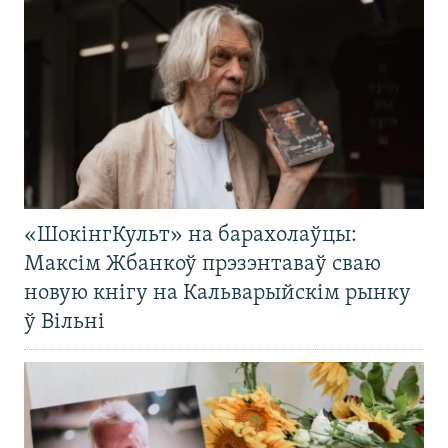
«ШокінгКульт» на барахолаўцы:
Максім Жбанкоў прэзэнтаваў сваю
новую кнігу на Кальварыйскім рынку
ў Вільні