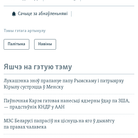
Сачыце за абнаўленьнямі
Тэмы гэтага артыкулу
Палітыка
Навіны
Яшчэ на гэтую тэму
Лукашэнка зноў прапануе папу Рымскаму і патрыярху
Кірылу сустрэцца ў Менску
Паўночная Карэя гатовая нанесьці ядзерны ўдар па ЗША,
— прадстаўнік КНДР у ААН
МЗС Беларусі папрасіў ня ціснуць на яго ў дыялёгу
па правах чалавека