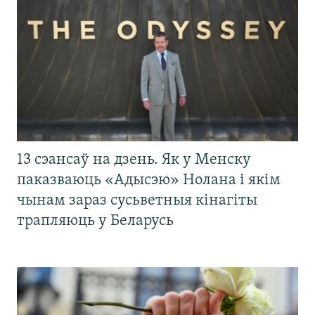
13 сэансаў на дзень. Як у Менску
паказваюць «Адысэю» Нолана і якім
чынам зараз сусьветныя кінагіты
трапляюць у Беларусь