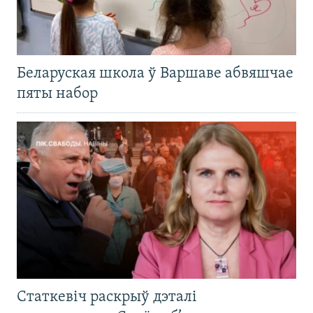
Беларуская школа ў Варшаве абвяшчае
пяты набор
Статкевіч раскрыў дэталі