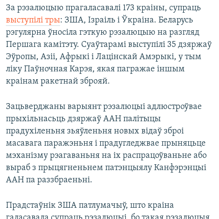
За рэзалюцыю прагаласавалі 173 краіны, супраць
выступілі тры
: ЗША, Ізраіль і Ўкраіна. Беларусь
рэгулярна ўносіла гэткую рэзалюцыю на разгляд
Першага камітэту. Суаўтарамі выступілі 35 дзяржаў
Эўропы, Азіі, Афрыкі і Лацінскай Амэрыкі, у тым
ліку Паўночная Карэя, якая пагражае іншым
краінам ракетнай зброяй.
Зацьверджаны варыянт рэзалюцыі адлюстроўвае
прыхільнасьць дзяржаў ААН палітыцы
прадухіленьня зьяўленьня новых відаў зброі
масавага паражэньня і прадугледжвае прыняцьце
мэханізму рэагаваньня на іх распрацоўваньне або
выраб з прыцягненьнем патэнцыялу Канфэрэнцыі
ААН па раззбраеньні.
Прадстаўнік ЗША патлумачыў, што краіна
галасавала супраць рэзалюцыі, бо такая рэзалюцыя