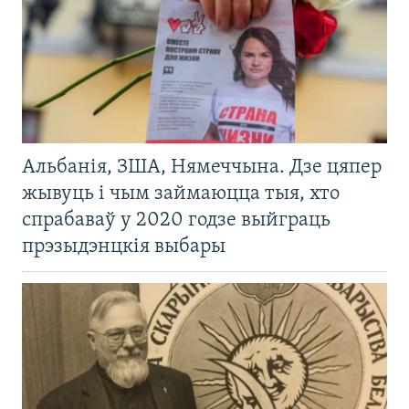
Альбанія, ЗША, Нямеччына. Дзе цяпер
жывуць і чым займаюцца тыя, хто
спрабаваў у 2020 годзе выйграць
прэзыдэнцкія выбары