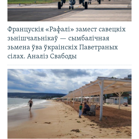
Францускія «Рафалі» замест савецкіх
зьнішчальнікаў — сымбалічная
зьмена ўва ўкраінскіх Паветраных
сілах. Аналіз Свабоды