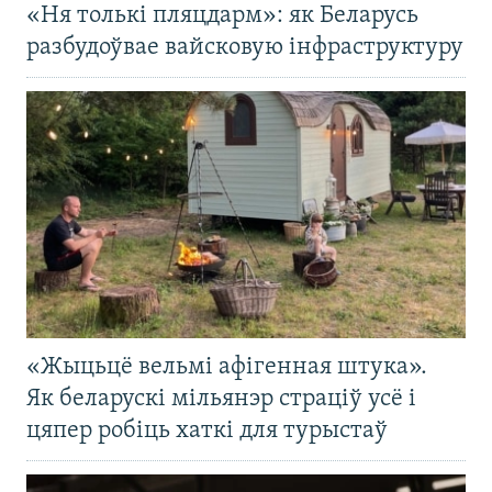
«Ня толькі пляцдарм»: як Беларусь
разбудоўвае вайсковую інфраструктуру
«Жыцьцё вельмі афігенная штука».
Як беларускі мільянэр страціў усё і
цяпер робіць хаткі для турыстаў