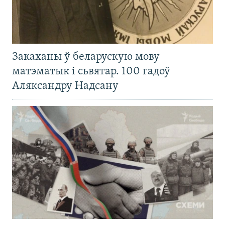
Закаханы ў беларускую мову
матэматык і сьвятар. 100 гадоў
Аляксандру Надсану