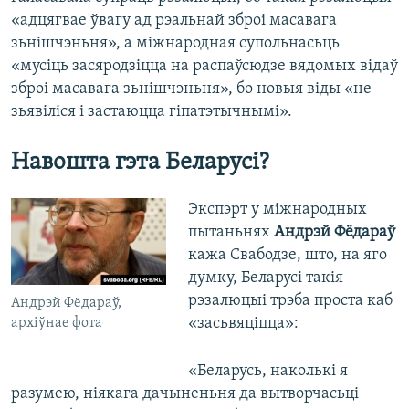
«адцягвае ўвагу ад рэальнай зброі масавага
зьнішчэньня», а міжнародная супольнасьць
«мусіць засяродзіцца на распаўсюдзе вядомых відаў
зброі масавага зьнішчэньня», бо новыя віды «не
зьявіліся і застаюцца гіпатэтычнымі».
Навошта гэта Беларусі?
Экспэрт у міжнародных
пытаньнях
Андрэй Фёдараў
кажа Свабодзе, што, на яго
думку, Беларусі такія
рэзалюцыі трэба проста каб
Андрэй Фёдараў,
«засьвяціцца»:
архіўнае фота
«Беларусь, наколькі я
разумею, ніякага дачыненьня да вытворчасьці