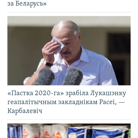
за Беларусь»
«Пастка 2020-га» зрабіла Лукашэнку
геапалітычным закладнікам Расеі, —
Карбалевіч