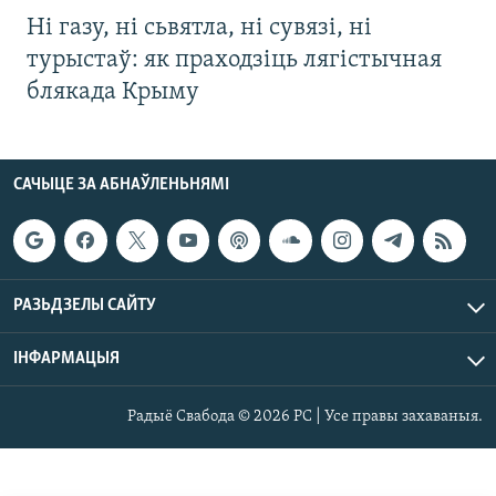
Ні газу, ні сьвятла, ні сувязі, ні
турыстаў: як праходзіць лягістычная
блякада Крыму
САЧЫЦЕ ЗА АБНАЎЛЕНЬНЯМІ
РАЗЬДЗЕЛЫ САЙТУ
ІНФАРМАЦЫЯ
Радыё Свабода © 2026 РС | Усе правы захаваныя.