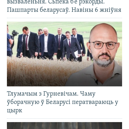
вызваленьня. Сьпёка б’е рэкорды.
Пашпарты беларусаў. Навіны 6 жніўня
Тлумачым з Гурневічам. Чаму
ўборачную ў Беларусі ператвараюць у
цырк