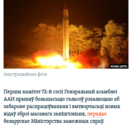
КУЛЬТУРА
МОВА
КАЛЯНДАР
НА ХВАЛЯХ СВАБОДЫ
Ілюстрацыйнае фота
Першы камітэт 72-й сэсіі Генэральнай асамблеі
ААН прыняў большасьцю галасоў рэзалюцыю аб
забароне распрацоўваньня і вытворчасьці новых
відаў зброі масавага зьнішчэньня,
перадае
беларускае Міністэрства замежных спраў.