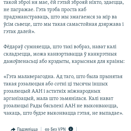
такой зброі ня мае, ёй гэтай зброяй ніхто, здаецца,
не пагражае. Гэта трэба проста каб
прадэманстраваць, што мы змагаемся за мір ва
ўсім сьвеце, што мы такая самастойная дзяржава і
гэтак далей».
Фёдараў сумняецца, што такі вобраз, нават калі
складзецца, можа канвэртавацца ў канкрэтныя
дамоўленасьці або крэдыты, карысныя для краіны:
«Гэта малаверагодна. Ад таго, што была прынятая
такая рэзалюцыя або сотні ці тысячы іншых
рэзалюцый ААН і астатніх міжнародных
арганізацый, мала што зьмянілася. Калі нават
рэзалюцыі Рады бясьпекі ААН не выконваюцца,
чакаць, што будзе выконвацца гэтая, не выпадае».
Падзяліцца
Без VPN