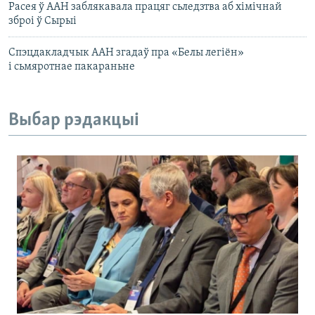
Расея ў ААН заблякавала працяг сьледзтва аб хімічнай
зброі ў Сырыі
Спэцдакладчык ААН згадаў пра «Белы легіён»
і сьмяротнае пакараньне
Выбар рэдакцыі