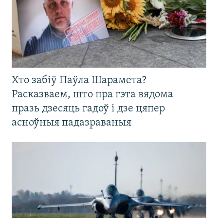
Хто забіў Паўла Шарамета?
Расказваем, што пра гэта вядома
празь дзесяць гадоў і дзе цяпер
асноўныя падазраваныя