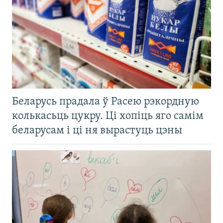
Беларусь прадала ў Расею рэкордную
колькасьць цукру. Ці хопіць яго самім
беларусам і ці ня вырастуць цэны