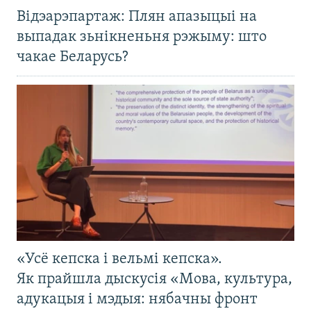
Відэарэпартаж: Плян апазыцыі на
выпадак зьнікненьня рэжыму: што
чакае Беларусь?
«Усё кепска і вельмі кепска».
Як прайшла дыскусія «Мова, культура,
адукацыя і мэдыя: нябачны фронт