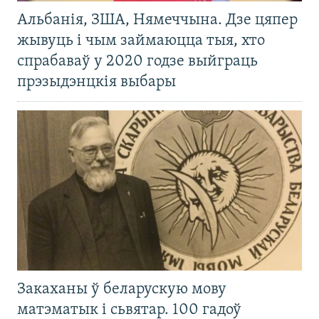
Альбанія, ЗША, Нямеччына. Дзе цяпер
жывуць і чым займаюцца тыя, хто
спрабаваў у 2020 годзе выйграць
прэзыдэнцкія выбары
Закаханы ў беларускую мову
матэматык і сьвятар. 100 гадоў