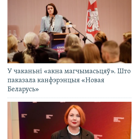
У чаканьні «акна магчымасьцяў». Што
паказала канфэрэнцыя «Новая
Беларусь»