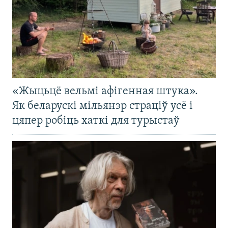
«Жыцьцё вельмі афігенная штука».
Як беларускі мільянэр страціў усё і
цяпер робіць хаткі для турыстаў