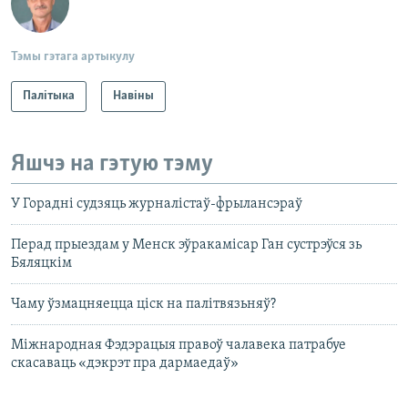
Тэмы гэтага артыкулу
Палітыка
Навіны
Яшчэ на гэтую тэму
У Горадні судзяць журналістаў-фрылансэраў
Перад прыездам у Менск эўракамісар Ган сустрэўся зь
Бяляцкім
Чаму ўзмацняецца ціск на палітвязьняў?
Міжнародная Фэдэрацыя правоў чалавека патрабуе
скасаваць «дэкрэт пра дармаедаў»