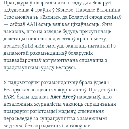
Працэдура ўнівэрсальнага агляду для Беларусі
адбудзецца 4 траўня ў Жэнэве. Паводле Валянціна
Стэфановіча зь «Вясны», да Беларусі сярод краінаў
— сябраў ААН ёсьць вялікая цікаўнасьць. Яны
чакаюць, што на аглядзе будуць прысутнічаць
дэлегацыі некалькіх дзясяткаў краін сьвету,
прадстаўнікі якіх змогуць задаваць пытаньні і з
дапамогай рэкамэндацыяў беларускіх
праваабаронцаў аргумэнтавана спрачацца з
прадстаўнікамі ўраду Беларусі.
У падрыхтоўцы рэкамэндацыяў брала ўдзел і
Беларуская асацыяцыя журналістаў. Прадстаўнік
БАЖ, былы адвакат
Алег Агееў
паведаміў, што
незалежныя журналісты чакаюць спрашчэньня
працэдуры рэгістрацыі мэдыяў, спыненьня
перасьледаў за супрацоўніцтва з замежнымі
мэдыямі без акрэдытацыі, а галоўнае —