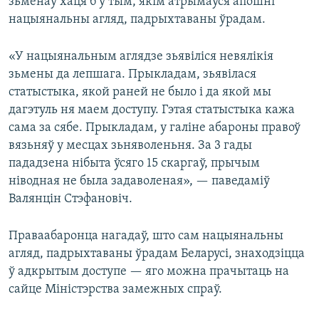
зьменаў хаця б у тым, якім атрымаўся апошні
нацыянальны агляд, падрыхтаваны ўрадам.
«У нацыянальным аглядзе зьявіліся невялікія
зьмены да лепшага. Прыкладам, зьявілася
статыстыка, якой раней не было і да якой мы
дагэтуль ня маем доступу. Гэтая статыстыка кажа
сама за сябе. Прыкладам, у галіне абароны правоў
вязьняў у месцах зьняволеньня. За 3 гады
пададзена нібыта ўсяго 15 скаргаў, прычым
ніводная не была задаволеная», — паведаміў
Валянцін Стэфановіч.
Праваабаронца нагадаў, што сам нацыянальны
агляд, падрыхтаваны ўрадам Беларусі, знаходзіцца
ў адкрытым доступе — яго можна прачытаць на
сайце Міністэрства замежных спраў.