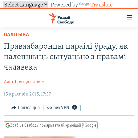
Powered by
Translate
Лінкі
ўнівэрсальнага
доступу
ПАЛІТЫКА
НАВІНЫ
Перайсьці
Праваабаронцы параілі ўраду, як
да
ТОЛЬКІ НА СВАБОДЗЕ
УСЕ НАВІНЫ
палепшыць сытуацыю з правамі
галоўнага
СУВЯЗЬ
ВІДЭА І ФОТА
ТЭСТЫ
зьместу
чалавека
Перайсьці
ПАДПІСАЦЦА
ЛЮДЗІ
БЛОГІ
АБЫСЬЦІ БЛЯКАВАНЬНЕ
да
Алег Грузьдзіловіч
ПАЛІТЫКА
ГІСТОРЫЯ НА СВАБОДЗЕ
ПАДЗЯЛІЦЦА ІНФАРМАЦЫЯЙ
RSS
галоўнай
САЧЫЦЕ ЗА АБНАЎЛЕНЬНЯМІ
15 красавік 2015, 17:37
навігацыі
ЭКАНОМІКА
ПАДКАСТЫ
ПАДКАСТЫ
Перайсьці
ВАЙНА
КНІГІ
FACEBOOK
Падзяліцца
Без VPN
да
БЕЛАРУСЫ НА ВАЙНЕ
АЎДЫЁКНІГІ
TWITTER
пошуку
Зрабіце Свабоду прыярытэтнай крыніцай ў Google
ПАЛІТВЯЗЬНІ
PREMIUM
Усе сайты РС/РСЭ