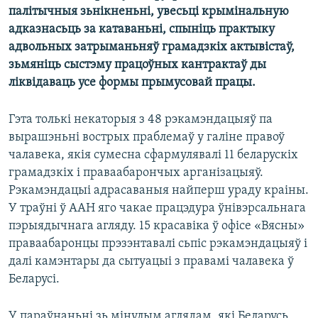
палітычныя зьнікненьні, увесьці крымінальную
адказнасьць за катаваньні, спыніць практыку
адвольных затрыманьняў грамадзкіх актывістаў,
зьмяніць сыстэму працоўных кантрактаў ды
ліквідаваць усе формы прымусовай працы.
Гэта толькі некаторыя з 48 рэкамэндацыяў па
вырашэньні вострых праблемаў у галіне правоў
чалавека, якія сумесна сфармулявалі 11 беларускіх
грамадзкіх і праваабарончых арганізацыяў.
Рэкамэндацыі адрасаваныя найперш ураду краіны.
У траўні ў ААН яго чакае працэдура ўнівэрсальнага
пэрыядычнага агляду. 15 красавіка ў офісе «Вясны»
праваабаронцы прэзэнтавалі сьпіс рэкамэндацыяў і
далі камэнтары да сытуацыі з правамі чалавека ў
Беларусі.
У параўнаньні зь мінулым аглядам, які Беларусь