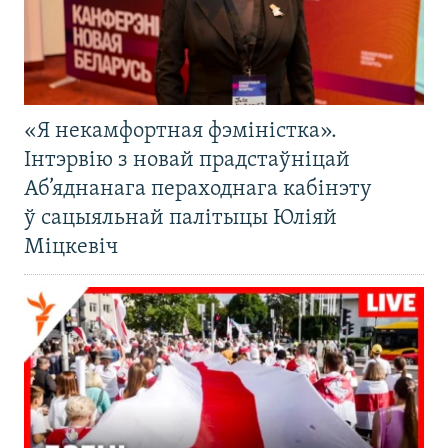
«Я некамфортная фэміністка».
Інтэрвію з новай прадстаўніцай
Аб’яднанага пераходнага кабінэту
ў сацыяльнай палітыцы Юліяй
Міцкевіч