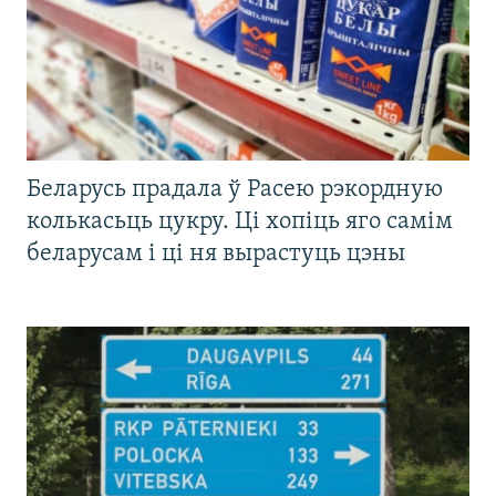
Беларусь прадала ў Расею рэкордную
колькасьць цукру. Ці хопіць яго самім
беларусам і ці ня вырастуць цэны