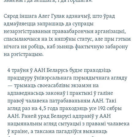
зьмены і да лепшага, і да горшага».
Сярод іншага Алег Гулак адзначыў, што ўрад
адмаўляецца запрашаць да супрацы
незарэгістраваныя праваабарончыя арганізацыі,
спасылаючыся на іх няпэўны статус, але пры гэтым
нічога ня робіць, каб зьняць фактычную забарону
на рэгістрацыю.
4 траўня ў ААН Беларусь будзе праходзіць
працэдуру ўнівэрсальнага пэрыядычнага агляду
— трымаць своеасаблівы экзамэн на
адпаведнасьць законаў і практыкі ў галіне
правоў чалавека патрабаваньням ААН. Такі
агляд раз на 4,5 года праходзяць усе 192 сябры
ААН. Раней урад Беларусі адправіў у ААН
нацыянальны агляд сытуацыі з правамі чалавека
ў краіне, а таксама пагадзіўся выканаць