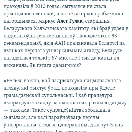
праходзіла ў 2010 годзе, сытуацыя ня стала
прынцыпова лепшай, а па некаторых праблемах і
пагоршылася, мяркуе
Алег Гулак
, старшыня
Беларускага Хэльсынскага камітэту, які браў удзел у
падрыхтоўцы рэкамэндацыяў. Паводле яго, з 93
рэкамэндацыяў, якія ААН прапанавала Беларусі па
выніках першага ўнівэрсальнага агляду, Беларусь
пагадзілася толькі з 57-мю, але і тыя да канца ня
выканала. Як гэтага дамагчыся?
«Вельмі важна, каб падрыхтоўка нацыянальнага
агляду, які рыхтуе ўрад, праходзіла пры ўдзеле
грамадзянскай супольнасьці. І каб працэдура
выпрацоўкі захадаў па выкананьні рэкамэндацыяў
— таксама. Такое супрацоўніцтва збольшага
зьявілася, але калі параўноўваць першы
ўнівэрсальны агляд зь цяперашнім, дык тут ёсьць