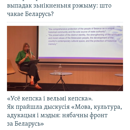
выпадак зьнікненьня рэжыму: што
чакае Беларусь?
«Усё кепска і вельмі кепска».
Як прайшла дыскусія «Мова, культура,
адукацыя і мэдыя: нябачны фронт
за Беларусь»