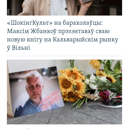
«ШокінгКульт» на барахолаўцы:
Максім Жбанкоў прэзэнтаваў сваю
новую кнігу на Кальварыйскім рынку
ў Вільні