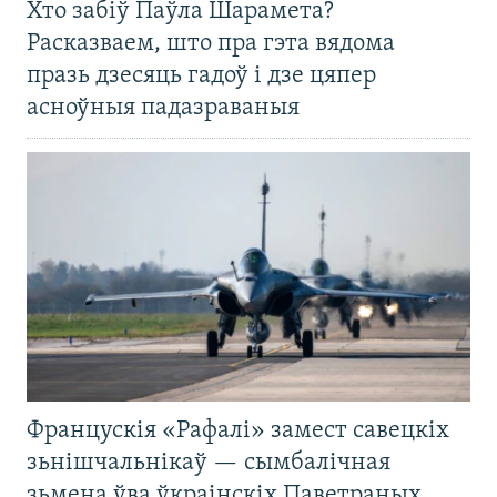
Хто забіў Паўла Шарамета?
Расказваем, што пра гэта вядома
празь дзесяць гадоў і дзе цяпер
асноўныя падазраваныя
Францускія «Рафалі» замест савецкіх
зьнішчальнікаў — сымбалічная
зьмена ўва ўкраінскіх Паветраных