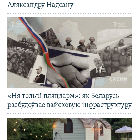
Аляксандру Надсану
«Ня толькі пляцдарм»: як Беларусь
разбудоўвае вайсковую інфраструктуру