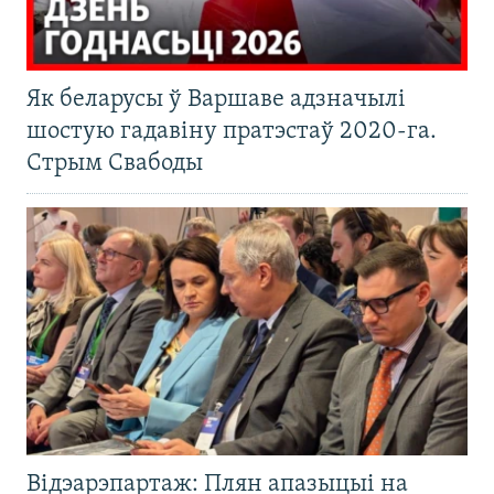
Як беларусы ў Варшаве адзначылі
шостую гадавіну пратэстаў 2020-га.
Стрым Свабоды
Відэарэпартаж: Плян апазыцыі на