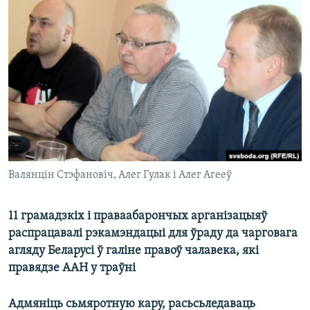
КУЛЬТУРА
МОВА
КАЛЯНДАР
НА ХВАЛЯХ СВАБОДЫ
Валянцін Стэфановіч, Алег Гулак і Алег Агееў
11 грамадзкіх і праваабарончых арганізацыяў
распрацавалі рэкамэндацыі для ўраду да чарговага
агляду Беларусі ў галіне правоў чалавека, які
правядзе ААН у траўні
Адмяніць сьмяротную кару, расьсьледаваць