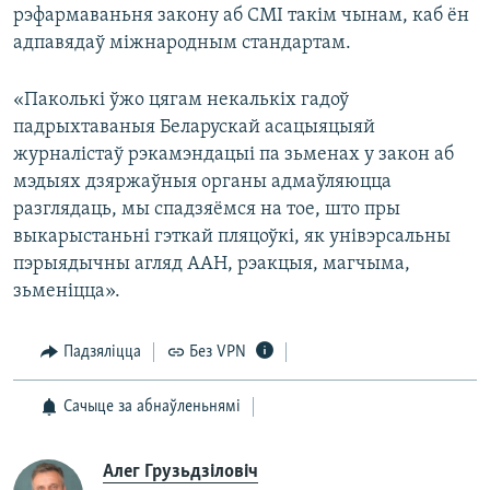
рэфармаваньня закону аб СМІ такім чынам, каб ён
адпавядаў міжнародным стандартам.
«Паколькі ўжо цягам некалькіх гадоў
падрыхтаваныя Беларускай асацыяцыяй
журналістаў рэкамэндацыі па зьменах у закон аб
мэдыях дзяржаўныя органы адмаўляюцца
разглядаць, мы спадзяёмся на тое, што пры
выкарыстаньні гэткай пляцоўкі, як унівэрсальны
пэрыядычны агляд ААН, рэакцыя, магчыма,
зьменіцца».
Падзяліцца
Без VPN
Сачыце за абнаўленьнямі
Алег Грузьдзіловіч