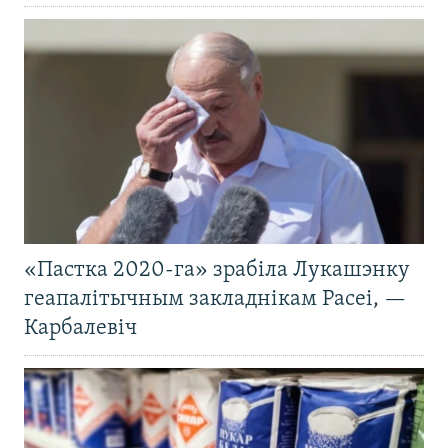
«Пастка 2020-га» зрабіла Лукашэнку
геапалітычным закладнікам Расеі, —
Карбалевіч