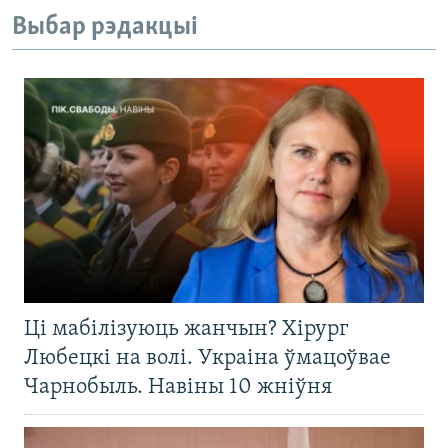
Выбар рэдакцыі
Ці мабілізуюць жанчын? Хірург
Любецкі на волі. Украіна ўмацоўвае
Чарнобыль. Навіны 10 жніўня