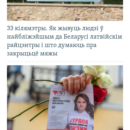
33 кілямэтры. Як жывуць людзі ў
найбліжэйшым да Беларусі латвійскім
райцэнтры і што думаюць пра
закрыцьцё мяжы