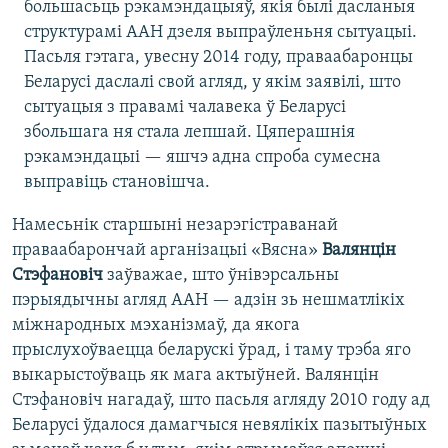
большасьць рэкамэндацыяў, якія былі дасланыя
структурамі ААН дзеля выпраўленьня сытуацыі.
Пасьля гэтага, увесну 2014 году, праваабаронцы
Беларусі даслалі свой агляд, у якім заявілі, што
сытуацыя з правамі чалавека ў Беларусі
збольшага ня стала лепшай. Цяперашнія
рэкамэндацыі — яшчэ адна спроба сумесна
выправіць становішча.
Намесьнік старшыні незарэгістраванай
праваабарончай арганізацыі «Вясна»
Валянцін
Стэфановіч
заўважае, што ўнівэрсальны
пэрыядычны агляд ААН — адзін зь нешматлікіх
міжнародных мэханізмаў, да якога
прыслухоўваецца беларускі ўрад, і таму трэба яго
выкарыстоўваць як мага актыўней. Валянцін
Стэфановіч нагадаў, што пасьля агляду 2010 году ад
Беларусі ўдалося дамагчыся невялікіх пазытыўных