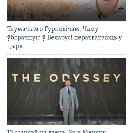
Тлумачым з Гурневічам. Чаму
ўборачную ў Беларусі ператвараюць у
цырк
13 сэансаў на дзень. Як у Менску