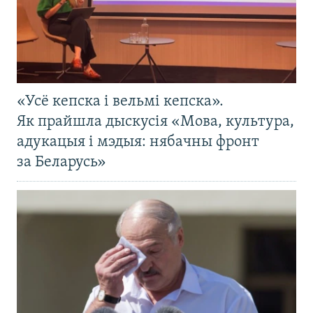
«Усё кепска і вельмі кепска».
Як прайшла дыскусія «Мова, культура,
адукацыя і мэдыя: нябачны фронт
за Беларусь»