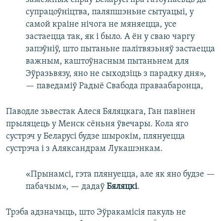
супрацоўніцтва, паляпшэньне сытуацыі, у
самой краіне нічога не мяняецца, усе
застаецца так, як і было. А ён у сваю чаргу
запэўніў, што пытаньне палітвязьняў застаецца
важным, каштоўнасным пытаньнем для
Эўразьвязу, яно не сыходзіць з парадку дня»,
— паведаміў Радыё Свабода праваабаронца,
Паводле зьвестак Алеся Бяляцкага, Ган павінен
прыляцець у Менск сёньня ўвечары. Кола яго
сустрэч у Беларусі будзе шырокім, плянуецца
сустрэча і з Аляксандрам Лукашэнкам.
«Прынамсі, гэта плянуецца, але як яно будзе —
пабачым», — дадаў
Бяляцкі
.
Трэба адзначыць, што Эўракамісія пакуль не