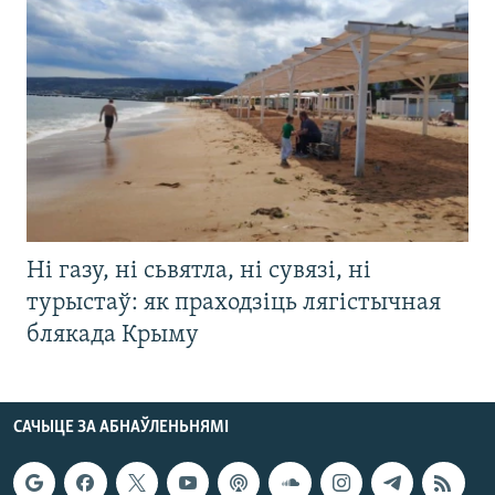
Ні газу, ні сьвятла, ні сувязі, ні
турыстаў: як праходзіць лягістычная
блякада Крыму
САЧЫЦЕ ЗА АБНАЎЛЕНЬНЯМІ