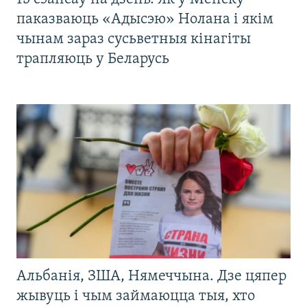
паказваюць «Адысэю» Нолана і якім
чынам зараз сусьветныя кінагіты
трапляюць у Беларусь
Альбанія, ЗША, Нямеччына. Дзе цяпер
жывуць і чым займаюцца тыя, хто