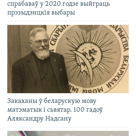
спрабаваў у 2020 годзе выйграць
прэзыдэнцкія выбары
Закаханы ў беларускую мову
матэматык і сьвятар. 100 гадоў
Аляксандру Надсану