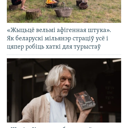
«Жыцьцё вельмі афігенная штука».
Як беларускі мільянэр страціў усё і
цяпер робіць хаткі для турыстаў