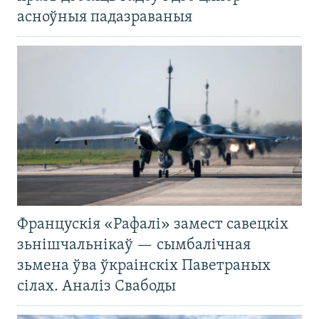
асноўныя падазраваныя
Францускія «Рафалі» замест савецкіх
зьнішчальнікаў — сымбалічная
зьмена ўва ўкраінскіх Паветраных
сілах. Аналіз Свабоды