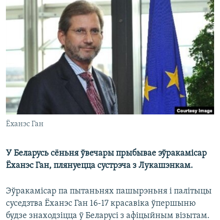
КУЛЬТУРА
МОВА
КАЛЯНДАР
НА ХВАЛЯХ СВАБОДЫ
Ёханэс Ган
У Беларусь сёньня ўвечары прыбывае эўракамісар
Ёханэс Ган, плянуецца сустрэча з Лукашэнкам.
Эўракамісар па пытаньнях пашырэньня і палітыцы
суседзтва Ёханэс Ган 16-17 красавіка ўпершыню
будзе знаходзіцца ў Беларусі з афіцыйным візытам.