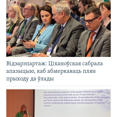
Відэарэпартаж: Ціханоўская сабрала
апазыцыю, каб абмеркаваць плян
прыходу да ўлады