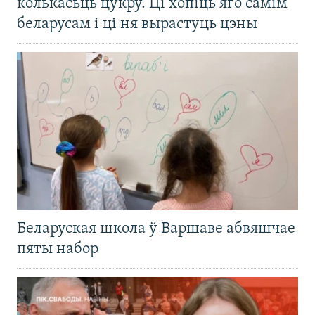
колькасьць цукру. Ці хопіць яго самім
беларусам і ці ня вырастуць цэны
Беларуская школа ў Варшаве абвяшчае
пяты набор