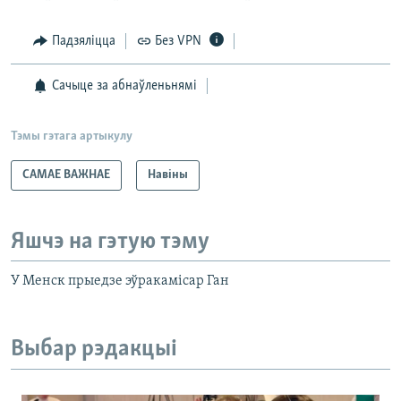
Падзяліцца
Без VPN
Сачыце за абнаўленьнямі
Тэмы гэтага артыкулу
САМАЕ ВАЖНАЕ
Навіны
Яшчэ на гэтую тэму
У Менск прыедзе эўракамісар Ган
Выбар рэдакцыі