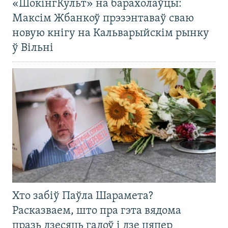
«ШокінгКульт» на барахолаўцы:
Максім Жбанкоў прэзэнтаваў сваю
новую кнігу на Кальварыйскім рынку
ў Вільні
Хто забіў Паўла Шарамета?
Расказваем, што пра гэта вядома
празь дзесяць гадоў і дзе цяпер