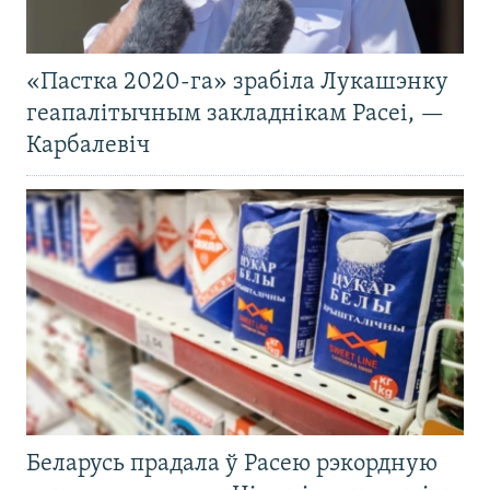
«Пастка 2020-га» зрабіла Лукашэнку
геапалітычным закладнікам Расеі, —
Карбалевіч
Беларусь прадала ў Расею рэкордную