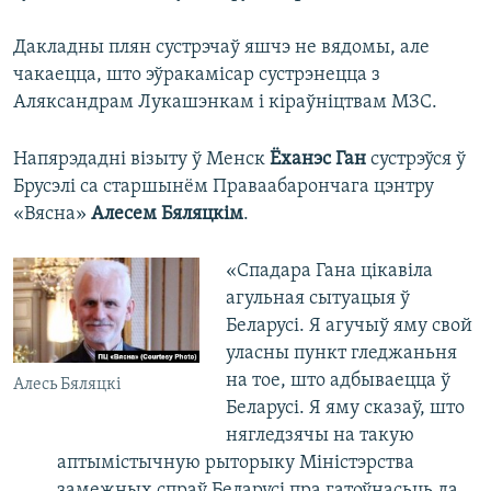
Дакладны плян сустрэчаў яшчэ не вядомы, але
чакаецца, што эўракамісар сустрэнецца з
Аляксандрам Лукашэнкам і кіраўніцтвам МЗС.
Напярэдадні візыту ў Менск
Ёханэс Ган
сустрэўся ў
Брусэлі са старшынём Праваабарончага цэнтру
«Вясна»
Алесем Бяляцкім
.
«Спадара Гана цікавіла
агульная сытуацыя ў
Беларусі. Я агучыў яму свой
уласны пункт гледжаньня
на тое, што адбываецца ў
Алесь Бяляцкі
Беларусі. Я яму сказаў, што
нягледзячы на такую
аптымістычную рыторыку Міністэрства
замежных спраў Беларусі пра гатоўнасьць да