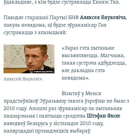
ўдакладняе, з кім будзе сустракацца Ёханэс Ган.
Паводле старшыні Партыі БНФ
Аляксея Янукевіча
,
пакуль невядома, ці будзе эўракамісар Ган
сустракацца з апазыцыяй:
«Зараз гэта пытаньне
высьвятляецца. Магчыма,
такая сустрэча адбудзецца,
але дакладна гэта
невядома».
Аляксей Янукевіч
Візытаў у Менск
прадстаўнікоў Эўразьвязу такога ўзроўню не было з
2010 году. Апошні раз эўракамісар па пытаньнях
пашырэньня і палітыцы суседзтва
Штэфан Фюле
наведваў Беларусь у лістападзе 2010 году,
напярэдадні прэзыдэнцкіх выбараў.