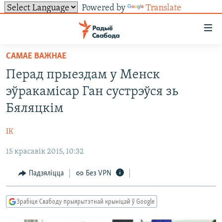
Powered by
Translate
Лінкі
ўнівэрсальнага
доступу
САМАЕ ВАЖНАЕ
НАВІНЫ
Перайсьці
Перад прыездам у Менск
да
ТОЛЬКІ НА СВАБОДЗЕ
УСЕ НАВІНЫ
эўракамісар Ган сустрэўся зь
галоўнага
СУВЯЗЬ
ВІДЭА І ФОТА
ТЭСТЫ
зьместу
Бяляцкім
Перайсьці
ПАДПІСАЦЦА
ЛЮДЗІ
БЛОГІ
АБЫСЬЦІ БЛЯКАВАНЬНЕ
да
ІК
ПАЛІТЫКА
ГІСТОРЫЯ НА СВАБОДЗЕ
ПАДЗЯЛІЦЦА ІНФАРМАЦЫЯЙ
RSS
галоўнай
САЧЫЦЕ ЗА АБНАЎЛЕНЬНЯМІ
15 красавік 2015, 10:32
навігацыі
ЭКАНОМІКА
ПАДКАСТЫ
ПАДКАСТЫ
Перайсьці
ВАЙНА
КНІГІ
FACEBOOK
Падзяліцца
Без VPN
да
БЕЛАРУСЫ НА ВАЙНЕ
АЎДЫЁКНІГІ
TWITTER
пошуку
Зрабіце Свабоду прыярытэтнай крыніцай ў Google
ПАЛІТВЯЗЬНІ
PREMIUM
Усе сайты РС/РСЭ