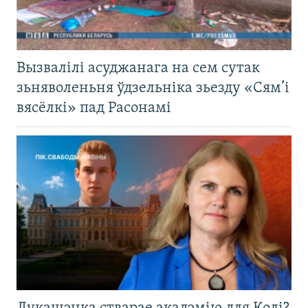
Вызвалілі асуджанага на сем сутак
зьняволеньня ўдзельніка зьезду «Сям’і
вясёлкі» пад Расонамі