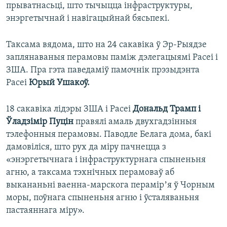
прыватнасьці, што тычыцца інфраструктуры,
энэргетычнай і навігацыйнай бясьпекі.
Таксама вядома, што на 24 сакавіка ў Эр-Рыядзе
заплянаваныя перамовы паміж дэлегацыямі Расеі і
ЗША. Пра гэта паведаміў памочнік прэзыдэнта
Расеі
Юрый Ушакоў.
18 сакавіка лідэры ЗША і Расеі
Дональд Трамп і
Ўладзімір Пуцін
правялі амаль двухгадзінныя
тэлефонныя перамовы. Паводле Белага дома, бакі
дамовіліся, што рух да міру пачнецца з
«энэргетычнага і інфраструктурнага спыненьня
агню, а таксама тэхнічных перамоваў аб
выкананьні ваенна-марскога перамірʼя ў Чорным
моры, поўнага спыненьня агню і ўсталяваньня
пастаяннага міру».