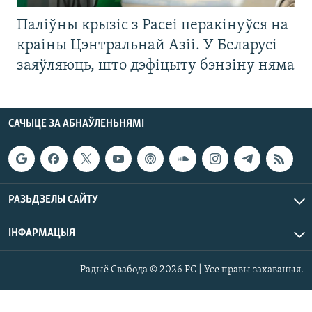
Паліўны крызіс з Расеі перакінуўся на
краіны Цэнтральнай Азіі. У Беларусі
заяўляюць, што дэфіцыту бэнзіну няма
САЧЫЦЕ ЗА АБНАЎЛЕНЬНЯМІ
РАЗЬДЗЕЛЫ САЙТУ
ІНФАРМАЦЫЯ
Радыё Свабода © 2026 РС | Усе правы захаваныя.