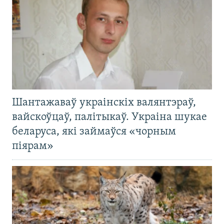
Шантажаваў украінскіх валянтэраў,
вайскоўцаў, палітыкаў. Украіна шукае
беларуса, які займаўся «чорным
піярам»