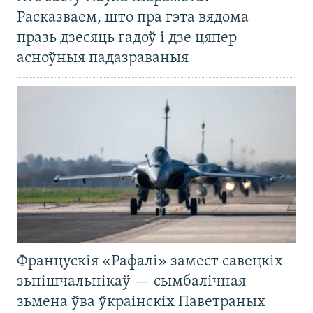
Расказваем, што пра гэта вядома
празь дзесяць гадоў і дзе цяпер
асноўныя падазраваныя
Францускія «Рафалі» замест савецкіх
зьнішчальнікаў — сымбалічная
зьмена ўва ўкраінскіх Паветраных