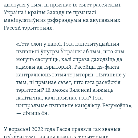
дыскусія ў тым, ці прызнае іх сьвет расейскімі.
Украіна і краіны Захаду не прызналі
маніпулятыўныя рэфэрэндумы на акупаваных
Расеяй тэрыторыях.
«Гэта слон у пакоі. Гэта канстытуцыйныя
пытаньні ўнутры Ўкраіны аб тым, што яны
могуць саступіць, калі справа даходзіць да
адмовы ад тэрыторый. Расейцы дэ-факта
кантралююць гэтыя тэрыторыі. Пытаньне ў
тым, ці прызнае сьвет, што гэта расейскія
тэрыторыі? Ці зможа Зяленскі выжыць
палітычна, калі прызнае гэта? Гэта
цэнтральнае пытаньне канфлікту. Безумоўна»,
— лічыць ён.
У верасьні 2022 года Расея правяла так званыя
рэфэрэндумы на акупаваных тэрыторыях