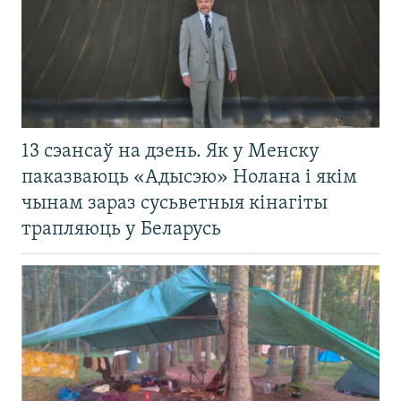
13 сэансаў на дзень. Як у Менску
паказваюць «Адысэю» Нолана і якім
чынам зараз сусьветныя кінагіты
трапляюць у Беларусь