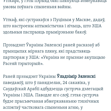
Ўіткафа, у гэты пэрыяд бакі плянуюць абмеркаваць
умовы поўнага спыненьня вайны.
Уіткаф, які сустракаўся з Пуціным у Маскве, дадаў,
што настроены аптымістычна і лічыць, што ЗША
здольныя паспрыяць прымірэньню бакоў.
Прэзыдэнт Ўкраіны Зяленскі раней расказаў аб
прынцыпах мірнага пляну, які прадставяць
партнэрам у ЗША: «Украіна не прызнае акупацыю
Расеяй тэрыторый».
Раней прэзыдэнт Украіны
Ўладзімір Зяленскі
паведаміў, што ў панядзелак, 24 сакавіка, у
Саудаўскай Арабіі адбудзецца сустрэча дэлегацый
Украіны і ЗША. Паводле яго слоў, гэтая сустрэча
будзе прысьвечаная абмеркаваньню тэхнічных
аспэктаў частковага спыненьня агню, у