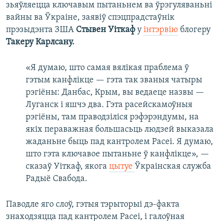
зьяўляецца ключавым пытаньнем ва ўрэгуляваньні
вайны ва Ўкраіне, заявіў спэцпрадстаўнік
прэзыдэнта ЗША
Стывен Уіткаф
у
інтэрвію
блогеру
Такеру Карлсану.
«Я думаю, што самая вялікая праблема ў
гэтым канфлікце — гэта так званыя чатыры
рэгіёны: Данбас, Крым, вы ведаеце назвы —
Луганск і яшчэ два. Гэта расейскамоўныя
рэгіёны, там праводзіліся рэфэрэндумы, на
якіх пераважная большасьць людзей выказала
жаданьне быць пад кантролем Расеі. Я думаю,
што гэта ключавое пытаньне ў канфлікце», —
сказаў Уіткаф, якога
цытуе
Ўкраінская служба
Радыё Свабода.
Паводле яго слоў, гэтыя тэрыторыі дэ-факта
знаходзяцца пад кантролем Расеі, і галоўная