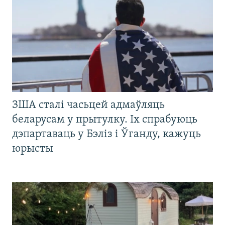
ЗША сталі часьцей адмаўляць
беларусам у прытулку. Іх спрабуюць
дэпартаваць у Бэліз і Ўганду, кажуць
юрысты