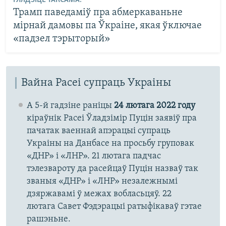
ГЛЯДЗІЦЕ ТАКСАМА:
Трамп паведаміў пра абмеркаваньне
мірнай дамовы па Ўкраіне, якая ўключае
«падзел тэрыторый»
Вайна Расеі супраць Украіны
А 5-й гадзіне раніцы
24 лютага 2022 году
кіраўнік Расеі Ўладзімір Пуцін заявіў пра
пачатак ваеннай апэрацыі супраць
Украіны на Данбасе на просьбу груповак
«ДНР» і «ЛНР». 21 лютага падчас
тэлезвароту да расейцаў Пуцін назваў так
званыя «ДНР» і «ЛНР» незалежнымі
дзяржавамі ў межах вобласьцяў. 22
лютага Савет Фэдэрацыі ратыфікаваў гэтае
рашэньне.