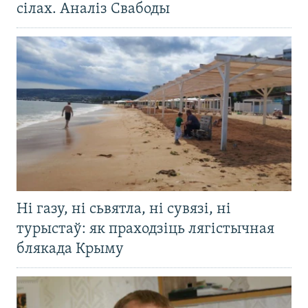
сілах. Аналіз Свабоды
Ні газу, ні сьвятла, ні сувязі, ні
турыстаў: як праходзіць лягістычная
блякада Крыму