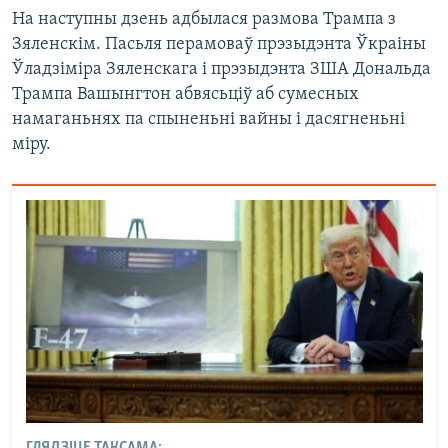
На наступны дзень адбылася размова Трампа з
Зяленскім. Пасьля перамоваў прэзыдэнта Ўкраіны
Ўладзіміра Зяленскага і прэзыдэнта ЗША Дональда
Трампа Вашынгтон абвясьціў аб сумесных
намаганьнях па спыненьні вайны і дасягненьні
міру.