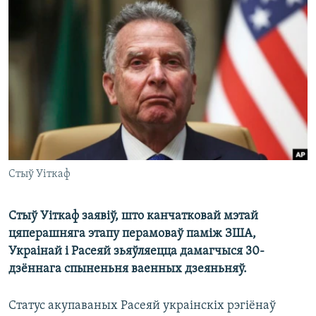
КУЛЬТУРА
МОВА
КАЛЯНДАР
НА ХВАЛЯХ СВАБОДЫ
Стыў Уіткаф
Стыў Уіткаф заявіў, што канчатковай мэтай
цяперашняга этапу перамоваў паміж ЗША,
Украінай і Расеяй зьяўляецца дамагчыся 30-
дзённага спыненьня ваенных дзеяньняў.
Статус акупаваных Расеяй украінскіх рэгіёнаў