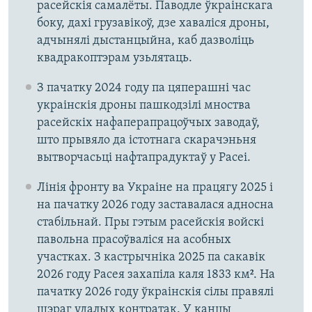
расейскія самалёты. Паводле ўкраінскага
боку, дахі грузавікоў, дзе хаваліся дроны,
адчынялі дыстанцыйна, каб дазволіць
квадракоптэрам узьлятаць.
З пачатку 2024 году па цяперашні час
украінскія дроны пашкодзілі мноства
расейскіх нафаперапрацоўчых заводаў,
што прывяло да істотнага скарачэньня
вытворчасьці нафтапрадуктаў у Расеі.
Лінія фронту ва Украіне на працягу 2025 і
на пачатку 2026 году заставалася адносна
стабільнай. Пры гэтым расейскія войскі
павольна прасоўваліся на асобных
участках. З кастрычніка 2025 па сакавік
2026 году Расея захапіла каля 1833 км². На
пачатку 2026 году ўкраінскія сілы правялі
шэраг удалых контратак. У канцы