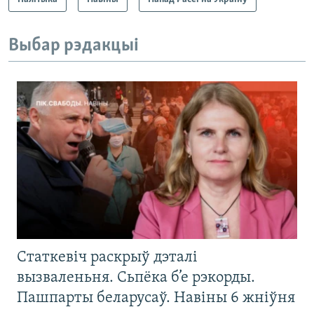
Выбар рэдакцыі
Статкевіч раскрыў дэталі
вызваленьня. Сьпёка б’е рэкорды.
Пашпарты беларусаў. Навіны 6 жніўня