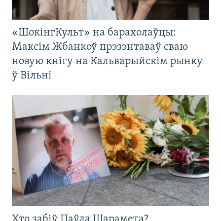
«ШокінгКульт» на барахолаўцы:
Максім Жбанкоў прэзэнтаваў сваю
новую кнігу на Кальварыйскім рынку
ў Вільні
Хто забіў Паўла Шарамета?