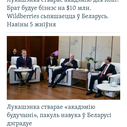
Лукашэнка стварае акадэмію для Колі?
Брат будуе бізнэс на $10 млн.
Wildberries сьпяшаецца ў Беларусь.
Навіны 5 жніўня
Лукашэнка стварае «акадэмію
будучыні», пакуль навука ў Беларусі
дэградуе