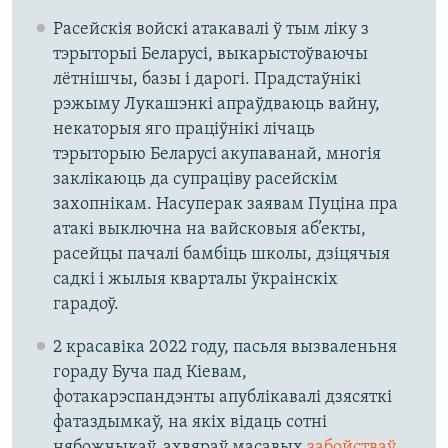
Расейскія войскі атакавалі ў тым ліку з
тэрыторыі Беларусі, выкарыстоўваючы
лётнішчы, базы і дарогі. Прадстаўнікі
рэжыму Лукашэнкі апраўдваюць вайну,
некаторыя яго праціўнікі лічаць
тэрыторыю Беларусі акупаванай, многія
заклікаюць да супраціву расейскім
захопнікам. Насуперак заявам Пуціна пра
атакі выключна на вайсковыя аб’екты,
расейцы пачалі бамбіць школы, дзіцячыя
садкі і жылыя кварталы ўкраінскіх
гарадоў.
2 красавіка 2022 году, пасьля вызваленьня
гораду Буча пад Кіевам,
фотакарэспандэнты апублікавалі дзясяткі
фатаздымкаў, на якіх відаць сотні
нябожчыкаў, ахвяраў масавых
забойстваў
,