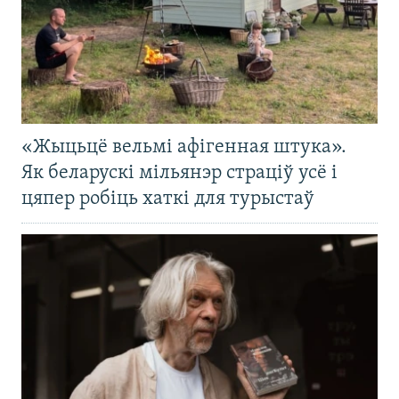
«Жыцьцё вельмі афігенная штука».
Як беларускі мільянэр страціў усё і
цяпер робіць хаткі для турыстаў