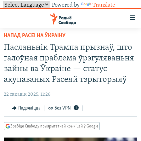
Powered by
Translate
Лінкі
ўнівэрсальнага
доступу
НАПАД РАСЕІ НА ЎКРАІНУ
НАВІНЫ
Перайсьці
Пасланьнік Трампа прызнаў, што
да
ТОЛЬКІ НА СВАБОДЗЕ
УСЕ НАВІНЫ
галоўная праблема ўрэгуляваньня
галоўнага
СУВЯЗЬ
ВІДЭА І ФОТА
ТЭСТЫ
зьместу
вайны ва Ўкраіне — статус
Перайсьці
ПАДПІСАЦЦА
ЛЮДЗІ
БЛОГІ
АБЫСЬЦІ БЛЯКАВАНЬНЕ
акупаваных Расеяй тэрыторыяў
да
ПАЛІТЫКА
ГІСТОРЫЯ НА СВАБОДЗЕ
ПАДЗЯЛІЦЦА ІНФАРМАЦЫЯЙ
RSS
галоўнай
САЧЫЦЕ ЗА АБНАЎЛЕНЬНЯМІ
22 сакавік 2025, 11:26
навігацыі
ЭКАНОМІКА
ПАДКАСТЫ
ПАДКАСТЫ
Перайсьці
Падзяліцца
Без VPN
ВАЙНА
КНІГІ
FACEBOOK
да
БЕЛАРУСЫ НА ВАЙНЕ
АЎДЫЁКНІГІ
TWITTER
пошуку
Зрабіце Свабоду прыярытэтнай крыніцай ў Google
ПАЛІТВЯЗЬНІ
PREMIUM
Усе сайты РС/РСЭ