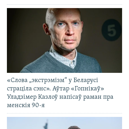
«Слова „экстрэмізм“ у Беларусі
страціла сэнс». Аўтар «Гопнікаў»
Уладзімер Казлоў напісаў раман пра
менскія 90-я