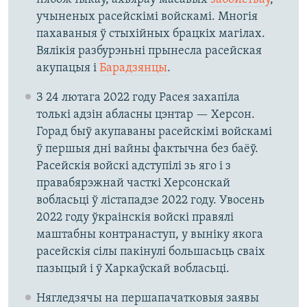
учыненых расейскімі войскамі. Многія
пахаваныя ў стыхійных брацкіх магілах.
Вялікія разбурэньні прынесла расейская
акупацыя і
Барадзянцы
.
З 24 лютага 2022 году Расея захапіла
толькі адзін абласны цэнтар — Херсон.
Горад быў акупаваны расейскімі войскамі
ў першыя дні вайны фактычна без баёў.
Расейскія войскі адступілі зь яго і з
правабярэжнай часткі Херсонскай
вобласьці ў лістападзе 2022 году. Увосень
2022 году ўкраінскія войскі правялі
маштабны контранаступ, у выніку якога
расейскія сілы пакінулі большасьць сваіх
пазыцый і ў Харкаўскай вобласьці.
Нягледзячы на першапачатковыя заявы