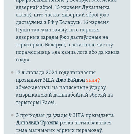
пра разьмяшчэньне ў Беларусі расейскай
ядзернай зброі. 13 чэрвеня Лукашэнка
сказаў, што частка ядзернай зброі ўжо
дастаўлена з РФ у Беларусь. 16 чэрвеня
Пуцін таксама заявіў, што першыя
ядзерныя зарады ўжо дастаўленыя на
тэрыторыю Беларусі, а астатнюю частку
перамесьцяць «да канца лета або да канца
году».
17 лістапада 2024 году тагачасны
прэзыдэнт ЗША
Джо Байдэн
зьняў
абмежаваньні на нанясеньне ўдараў
амэрыканскай дальнабойнай зброяй па
тэрыторыі Расеі.
З прыходам да ўлады ў ЗША прэзыдэнта
Дональда Трампа
рэзка актывізавалася
тэма магчымых мірных перамоваў.