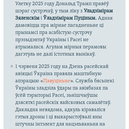
Улетку 2025 году Дональд Трамп правёў
шэраг сустрэчаў, у тым ліку з
Уладзімірам
Зяленскім
і
Ўладзімірам Пуціным.
Аднак
дамовіцца пра мірнае пагадненьне ці
прынамсі пра асабістую сустрэчу
прэзыдэнтаў Украіны і Расеі не
атрымалася. Агулам мірныя перамовы
дагэтуль не далі істотных вынікаў.
1 чэрвеня 2025 году на Дзень расейскай
авіяцыі Ўкраіна правяла маштабную
апэрацыю «
Павуціньне
». Служба бясьпекі
Ўкраіны зладзіла ўдары па авіябазах па
ўсёй тэрыторыі Расеі, зьнішчыўшы
дзясяткі расейскіх вайсковых самалётаў.
Дакладна невядома, адкуль кіраваліся
гэтыя дроны і ці выкарыстоўвалі яны
штучны інтэлект для нацэльваньня на