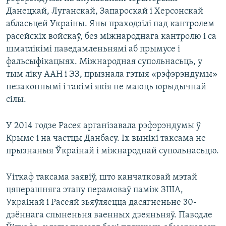
Данецкай, Луганскай, Запароскай і Херсонскай
абласьцей Украіны. Яны праходзілі пад кантролем
расейскіх войскаў, без міжнароднага кантролю і са
шматлікімі паведамленьнямі аб прымусе і
фальсыфікацыях. Міжнародная супольнасьць, у
тым ліку ААН і ЭЗ, прызнала гэтыя «рэфэрэндумы»
незаконнымі і такімі якія не маюць юрыдычнай
сілы.
У 2014 годзе Расея арганізавала рэфэрэндумы ў
Крыме і на частцы Данбасу. Іх вынікі таксама не
прызнаныя Ўкраінай і міжнароднай супольнасьцю.
Уіткаф таксама заявіў, што канчатковай мэтай
цяперашняга этапу перамоваў паміж ЗША,
Украінай і Расеяй зьяўляецца дасягненьне 30-
дзённага спыненьня ваенных дзеяньняў. Паводле