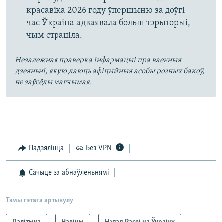
красавіка 2026 году ўпершыню за доўгі
час Ўкраіна адваявала больш тэрыторыі,
чым страціла.
Незалежная праверка інфармацыі пра ваенныя
дзеяньні, якую даюць афіцыйныя асобы розных бакоў,
не заўсёды магчымая.
Падзяліцца
Без VPN
Сачыце за абнаўленьнямі
Тэмы гэтага артыкулу
Палітыка
Навіны
Напад Расеі на Ўкраіну