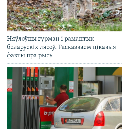
Няўлоўны гурман і рамантык
беларускіх лясоў. Расказваем цікавыя
факты пра рысь