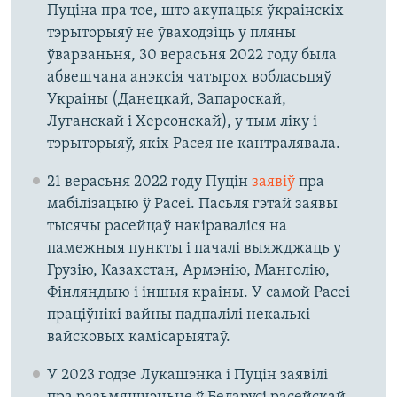
Пуціна пра тое, што акупацыя ўкраінскіх
тэрыторыяў не ўваходзіць у пляны
ўварваньня, 30 верасьня 2022 году была
абвешчана анэксія чатырох вобласьцяў
Украіны (Данецкай, Запароскай,
Луганскай і Херсонскай), у тым ліку і
тэрыторыяў, якіх Расея не кантралявала.
21 верасьня 2022 году Пуцін
заявіў
пра
мабілізацыю ў Расеі. Пасьля гэтай заявы
тысячы расейцаў накіраваліся на
памежныя пункты і пачалі выяжджаць у
Грузію, Казахстан, Армэнію, Манголію,
Фінляндыю і іншыя краіны. У самой Расеі
праціўнікі вайны падпалілі некалькі
вайсковых камісарыятаў.
У 2023 годзе Лукашэнка і Пуцін заявілі