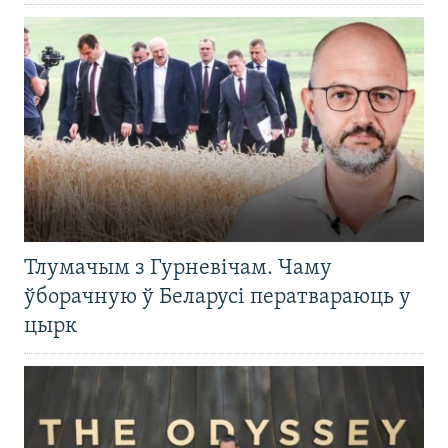
Тлумачым з Гурневічам. Чаму
ўборачную ў Беларусі ператвараюць у
цырк